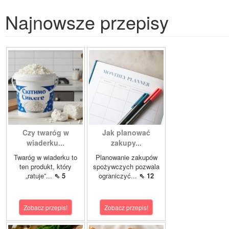
Najnowsze przepisy
Czy twaróg w
Jak planować
wiaderku...
zakupy...
Twaróg w wiaderku to
Planowanie zakupów
ten produkt, który
spożywczych pozwala
„ratuje”...
⇖ 5
ograniczyć...
⇖ 12
Zobacz przepis!
Zobacz przepis!