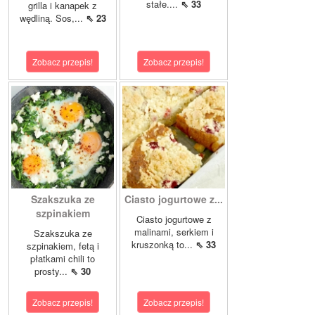
stałe....
⇖ 33
grilla i kanapek z
wędliną. Sos,...
⇖ 23
Zobacz przepis!
Zobacz przepis!
Szakszuka ze
Ciasto jogurtowe z...
szpinakiem
Ciasto jogurtowe z
malinami, serkiem i
Szakszuka ze
kruszonką to...
⇖ 33
szpinakiem, fetą i
płatkami chili to
prosty...
⇖ 30
Zobacz przepis!
Zobacz przepis!