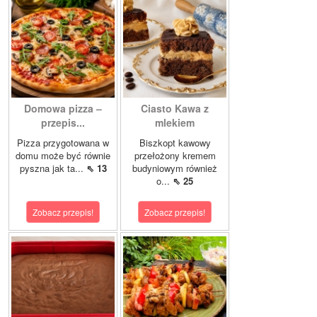
Domowa pizza –
Ciasto Kawa z
przepis...
mlekiem
Pizza przygotowana w
Biszkopt kawowy
domu może być równie
przełożony kremem
pyszna jak ta...
⇖ 13
budyniowym również
o...
⇖ 25
Zobacz przepis!
Zobacz przepis!