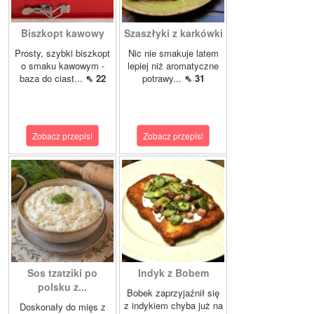
Biszkopt kawowy
Szaszłyki z karkówki
Prosty, szybki biszkopt
Nic nie smakuje latem
o smaku kawowym -
lepiej niż aromatyczne
baza do ciast...
⇖ 22
potrawy...
⇖ 31
Zobacz przepis!
Zobacz przepis!
Sos tzatziki po
Indyk z Bobem
polsku z...
Bobek zaprzyjaźnił się
z indykiem chyba już na
Doskonały do mięs z