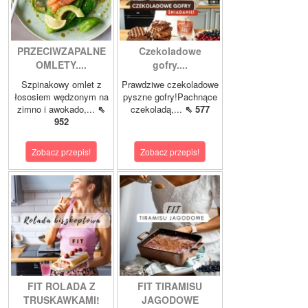
PRZECIWZAPALNE
Czekoladowe
OMLETY....
gofry....
Szpinakowy omlet z
Prawdziwe czekoladowe
łososiem wędzonym na
pyszne gofry!Pachnące
zimno i awokado,...
⇖
czekoladą,...
⇖ 577
952
Zobacz przepis!
Zobacz przepis!
FIT ROLADA Z
FIT TIRAMISU
TRUSKAWKAMI!
JAGODOWE