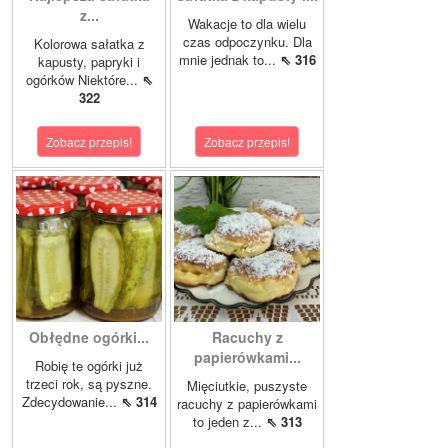
z...
Wakacje to dla wielu
czas odpoczynku. Dla
Kolorowa sałatka z
mnie jednak to...
⇖ 316
kapusty, papryki i
ogórków Niektóre...
⇖
322
Zobacz przepis!
Zobacz przepis!
Obłędne ogórki...
Racuchy z
papierówkami...
Robię te ogórki już
trzeci rok, są pyszne.
Mięciutkie, puszyste
Zdecydowanie...
⇖ 314
racuchy z papierówkami
to jeden z...
⇖ 313