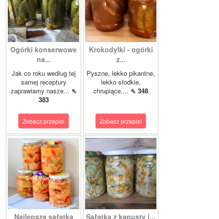
Ogórki konserwowe
Krokodylki - ogórki
na...
z...
Jak co roku według tej
Pyszne, lekko pikantne,
samej receptury
lekko słodkie,
zaprawiamy nasze...
⇖
chrupiące,...
⇖ 348
383
Zobacz przepis!
Zobacz przepis!
Najlepsza sałatka
Sałatka z kapusty i...