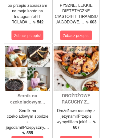
po przepis zapraszam
PYSZNE, LEKKIE
na moje konto na
DIETETYCZNE
InstagramieFIT
CIASTO!FIT TIRAMISU
ROLADA...
⇖ 542
JAGODOWE,...
⇖ 603
Zobacz przepis!
Zobacz przepis!
Sernik na
DROŻDŻOWE
czekoladowym...
RACUCHY Z...
Sernik na
Drożdżowe racuchy z
czekoladowym spodzie
jeżynami!Przepis
z
wymyśliłam jakiś...
⇖
jagodami!Przepyszny,...
607
⇖ 555