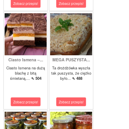
Zobacz przepis!
Zobacz przepis!
Ciasto Ismena –...
MEGA PUSZYSTA...
Ciasto Ismena na dużą
Ta drożdżówka wyszła
blachę z bitą
tak puszysta, że ciężko
śmietaną,...
⇖ 504
było...
⇖ 488
Zobacz przepis!
Zobacz przepis!