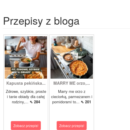
Przepisy z bloga
Kapusta pekińska...
MARRY ME orzo,...
Zdrowe, szybkie, proste
Marry me orzo z
i tanie obiady dla całej
cieciorką, parmezanem i
rodziny,...
⇖ 284
pomidorami to...
⇖ 201
Zobacz przepis!
Zobacz przepis!