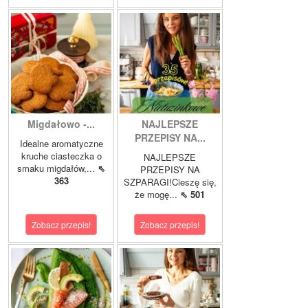
Migdałowo -...
NAJLEPSZE
PRZEPISY NA...
Idealne aromatyczne
kruche ciasteczka o
NAJLEPSZE
smaku migdałów,...
⇖
PRZEPISY NA
363
SZPARAGI!Cieszę się,
że mogę...
⇖ 501
Zobacz przepis!
Zobacz przepis!