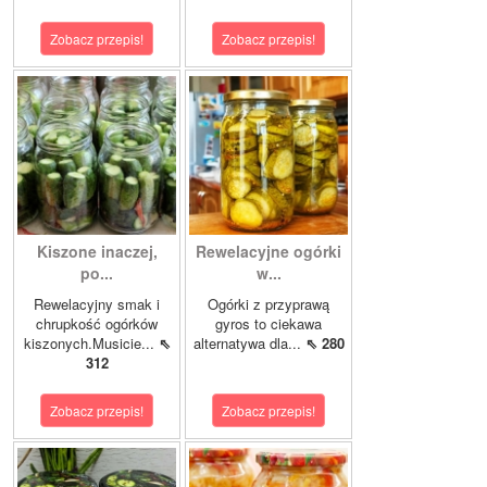
Zobacz przepis!
Zobacz przepis!
Kiszone inaczej,
Rewelacyjne ogórki
po...
w...
Rewelacyjny smak i
Ogórki z przyprawą
chrupkość ogórków
gyros to ciekawa
kiszonych.Musicie...
⇖
alternatywa dla...
⇖ 280
312
Zobacz przepis!
Zobacz przepis!