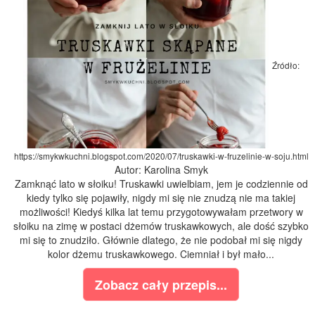
Źródło:
https://smykwkuchni.blogspot.com/2020/07/truskawki-w-fruzelinie-w-soju.html
Autor: Karolina Smyk
Zamknąć lato w słoiku! Truskawki uwielbiam, jem je codziennie od
kiedy tylko się pojawiły, nigdy mi się nie znudzą nie ma takiej
możliwości! Kiedyś kilka lat temu przygotowywałam przetwory w
słoiku na zimę w postaci dżemów truskawkowych, ale dość szybko
mi się to znudziło. Głównie dlatego, że nie podobał mi się nigdy
kolor dżemu truskawkowego. Ciemniał i był mało...
Zobacz cały przepis...