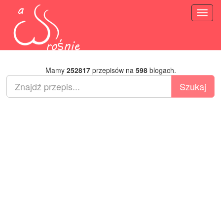
Toggl
naviga
Mamy
252817
przepisów na
598
blogach.