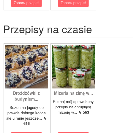
Zobacz przepis!
Zobacz przepis!
Przepisy na czasie
Drożdżówki z
Mizeria na zimę w...
budyniem...
Poznaj mój sprawdzony
przepis na chrupiącą
Sezon na jagody co
mizerię w...
⇖ 563
prawda dobiega końca
ale u mnie jeszcze...
⇖
616