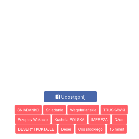
Udostępnij
ŚNIADANKO
Śniadanie
Wegetariańskie
TRUSKAWKI
Przepisy Wakacje
Kuchnia POLSKA
IMPREZA
Dżem
DESERY I KOKTAJLE
Deser
Coś słodkiego
15 minut