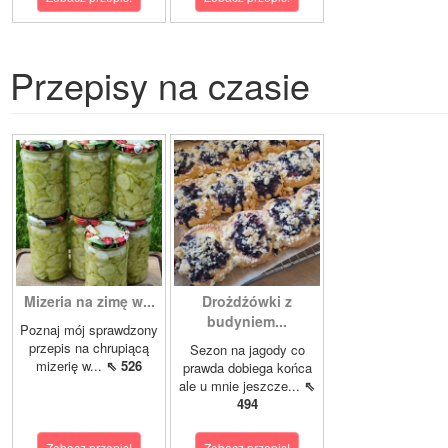
Przepisy na czasie
Mizeria na zimę w...
Drożdżówki z
budyniem...
Poznaj mój sprawdzony
przepis na chrupiącą
Sezon na jagody co
mizerię w...
⇖ 526
prawda dobiega końca
ale u mnie jeszcze...
⇖
494
Zobacz przepis!
Zobacz przepis!