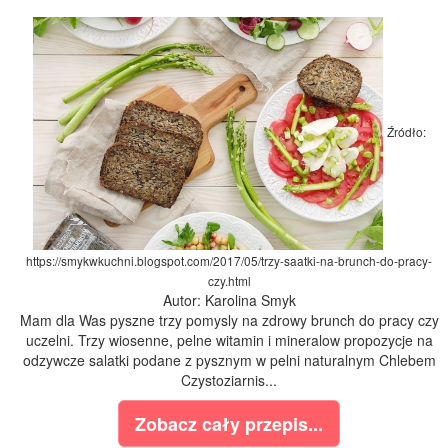
Źródło:
https://smykwkuchni.blogspot.com/2017/05/trzy-saatki-na-brunch-do-pracy-
czy.html
Autor: Karolina Smyk
Mam dla Was pyszne trzy pomysly na zdrowy brunch do pracy czy
uczelni. Trzy wiosenne, pelne witamin i mineralow propozycje na
odzywcze salatki podane z pysznym w pelni naturalnym Chlebem
Czystoziarnis...
Zobacz cały przepis...