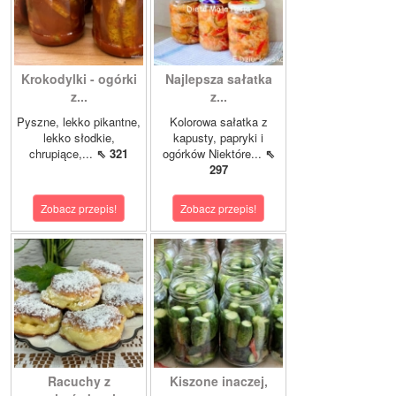
Krokodylki - ogórki
Najlepsza sałatka
z...
z...
Pyszne, lekko pikantne,
Kolorowa sałatka z
lekko słodkie,
kapusty, papryki i
chrupiące,...
⇖ 321
ogórków Niektóre...
⇖
297
Zobacz przepis!
Zobacz przepis!
Racuchy z
Kiszone inaczej,