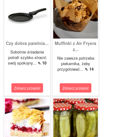
Czy dobra patelnia...
Muffinki z Air Fryera
z...
Sobotnie śniadanie
potrafi szybko stracić
Nie zawsze potrzeba
swój spokojny...
⇖ 10
piekarnika, żeby
przygotować...
⇖ 14
Zobacz przepis!
Zobacz przepis!