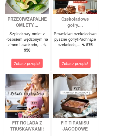
PRZECIWZAPALNE
Czekoladowe
OMLETY....
gofry....
Szpinakowy omlet z
Prawdziwe czekoladowe
łososiem wędzonym na
pyszne gofry!Pachnące
zimno i awokado,...
⇖
czekoladą,...
⇖ 576
950
Zobacz przepis!
Zobacz przepis!
FIT ROLADA Z
FIT TIRAMISU
TRUSKAWKAMI!
JAGODOWE