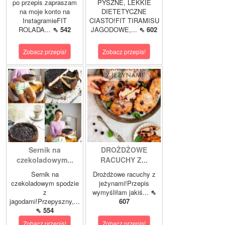
po przepis zapraszam
PYSZNE, LEKKIE
na moje konto na
DIETETYCZNE
InstagramieFIT
CIASTO!FIT TIRAMISU
ROLADA...
⇖ 542
JAGODOWE,...
⇖ 602
Zobacz przepis!
Zobacz przepis!
Sernik na
DROŻDŻOWE
czekoladowym...
RACUCHY Z...
Sernik na
Drożdżowe racuchy z
czekoladowym spodzie
jeżynami!Przepis
z
wymyśliłam jakiś...
⇖
jagodami!Przepyszny,...
607
⇖ 554
Zobacz przepis!
Zobacz przepis!