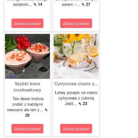
ostatnim...
⇖ 14
serem –...
⇖ 27
Zobacz przepis!
Zobacz przepis!
Szybki krem
Cytrynowe ciasto z...
truskawkowy
Łatwy przepis na ciasto
cytrynowe z cukinią
Ten deser można
Jeśli...
⇖ 23
zrobić z każdymi
owocami ale ten z...
⇖
29
Zobacz przepis!
Zobacz przepis!