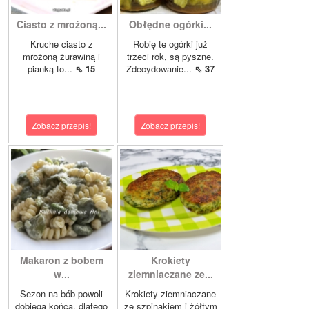
Ciasto z mrożoną...
Obłędne ogórki...
Kruche ciasto z
Robię te ogórki już
mrożoną żurawiną i
trzeci rok, są pyszne.
pianką to...
⇖ 15
Zdecydowanie...
⇖ 37
Zobacz przepis!
Zobacz przepis!
Makaron z bobem
Krokiety
w...
ziemniaczane ze...
Sezon na bób powoli
Krokiety ziemniaczane
dobiega końca, dlatego
ze szpinakiem i żółtym