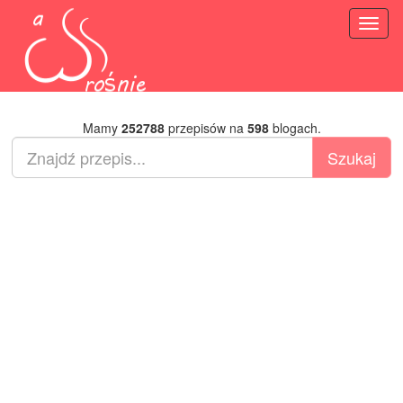
Toggl
naviga
Mamy
252788
przepisów na
598
blogach.