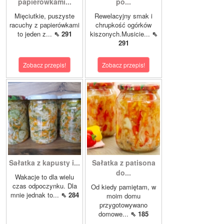
papierówkami...
po...
Mięciutkie, puszyste
Rewelacyjny smak i
racuchy z papierówkami
chrupkość ogórków
to jeden z...
⇖ 291
kiszonych.Musicie...
⇖
291
Zobacz przepis!
Zobacz przepis!
Sałatka z kapusty i...
Sałatka z patisona
do...
Wakacje to dla wielu
czas odpoczynku. Dla
Od kiedy pamiętam, w
mnie jednak to...
⇖ 284
moim domu
przygotowywano
domowe...
⇖ 185