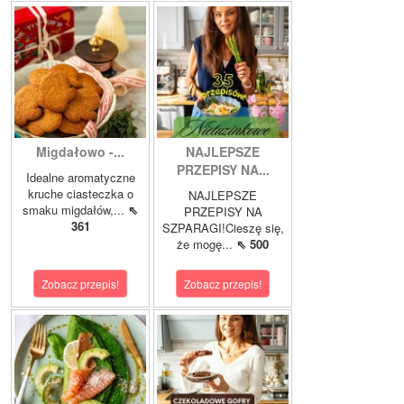
Migdałowo -...
NAJLEPSZE
PRZEPISY NA...
Idealne aromatyczne
kruche ciasteczka o
NAJLEPSZE
smaku migdałów,...
⇖
PRZEPISY NA
361
SZPARAGI!Cieszę się,
że mogę...
⇖ 500
Zobacz przepis!
Zobacz przepis!