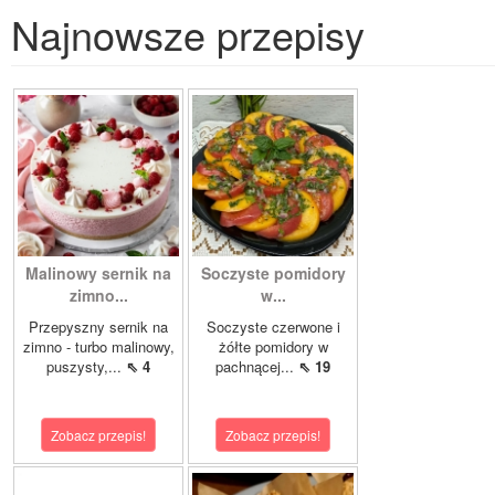
Najnowsze przepisy
Malinowy sernik na
Soczyste pomidory
zimno...
w...
Przepyszny sernik na
Soczyste czerwone i
zimno - turbo malinowy,
żółte pomidory w
puszysty,...
⇖ 4
pachnącej...
⇖ 19
Zobacz przepis!
Zobacz przepis!