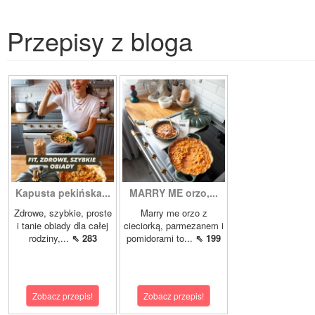
Przepisy z bloga
Kapusta pekińska...
MARRY ME orzo,...
Zdrowe, szybkie, proste
Marry me orzo z
i tanie obiady dla całej
cieciorką, parmezanem i
rodziny,...
⇖ 283
pomidorami to...
⇖ 199
Zobacz przepis!
Zobacz przepis!