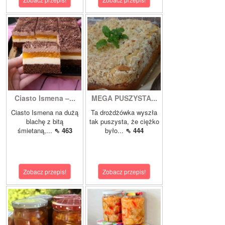
Ciasto Ismena –...
MEGA PUSZYSTA...
Ciasto Ismena na dużą
Ta drożdżówka wyszła
blachę z bitą
tak puszysta, że ciężko
śmietaną,...
⇖ 463
było...
⇖ 444
Zobacz przepis!
Zobacz przepis!