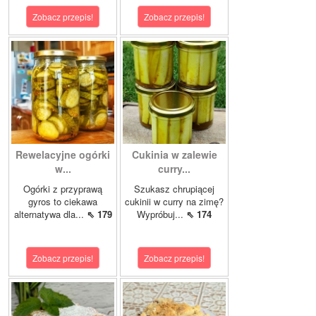
Zobacz przepis!
Zobacz przepis!
Rewelacyjne ogórki
Cukinia w zalewie
w...
curry...
Ogórki z przyprawą
Szukasz chrupiącej
gyros to ciekawa
cukinii w curry na zimę?
alternatywa dla...
⇖ 179
Wypróbuj...
⇖ 174
Zobacz przepis!
Zobacz przepis!