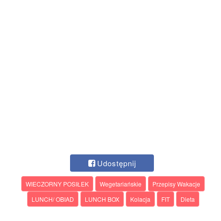
Udostępnij
WIECZORNY POSIŁEK
Wegetariańskie
Przepisy Wakacje
LUNCH/ OBIAD
LUNCH BOX
Kolacja
FIT
Dieta