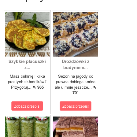
Szybkie placuszki
Drożdżówki z
z...
budyniem...
Masz cukinię i kilka
Sezon na jagody co
prostych składników?
prawda dobiega końca
Przygotuj...
⇖ 965
ale u mnie jeszcze...
⇖
701
Zobacz przepis!
Zobacz przepis!