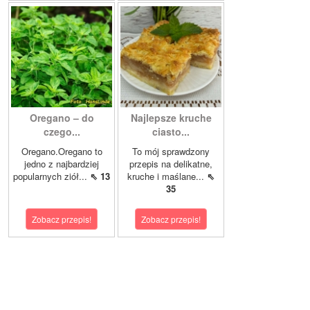
Oregano – do
Najlepsze kruche
czego...
ciasto...
Oregano.Oregano to
To mój sprawdzony
jedno z najbardziej
przepis na delikatne,
popularnych ziół...
⇖ 13
kruche i maślane...
⇖
35
Zobacz przepis!
Zobacz przepis!