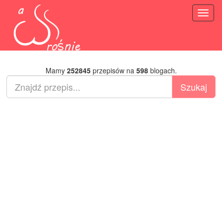
Toggl
naviga
Mamy
252845
przepisów na
598
blogach.