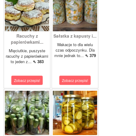
Racuchy z
Sałatka z kapusty i...
papierówkami...
Wakacje to dla wielu
czas odpoczynku. Dla
Mięciutkie, puszyste
mnie jednak to...
⇖ 379
racuchy z papierówkami
to jeden z...
⇖ 383
Zobacz przepis!
Zobacz przepis!