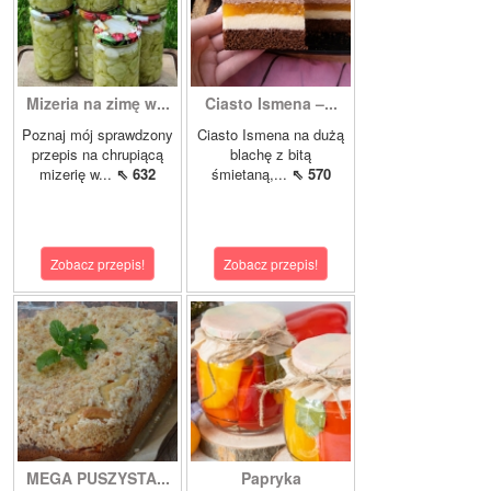
Mizeria na zimę w...
Ciasto Ismena –...
Poznaj mój sprawdzony
Ciasto Ismena na dużą
przepis na chrupiącą
blachę z bitą
mizerię w...
⇖ 632
śmietaną,...
⇖ 570
Zobacz przepis!
Zobacz przepis!
MEGA PUSZYSTA...
Papryka