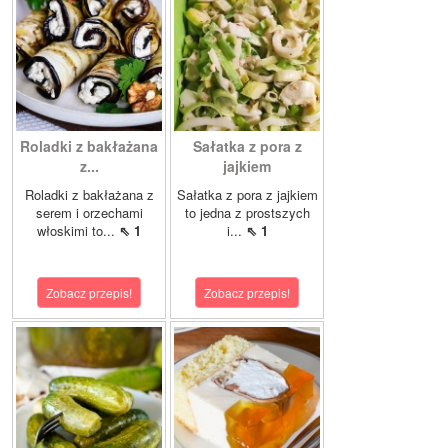
Roladki z bakłażana
Sałatka z pora z
z...
jajkiem
Roladki z bakłażana z
Sałatka z pora z jajkiem
serem i orzechami
to jedna z prostszych
włoskimi to...
⇖ 1
i...
⇖ 1
Zobacz przepis!
Zobacz przepis!