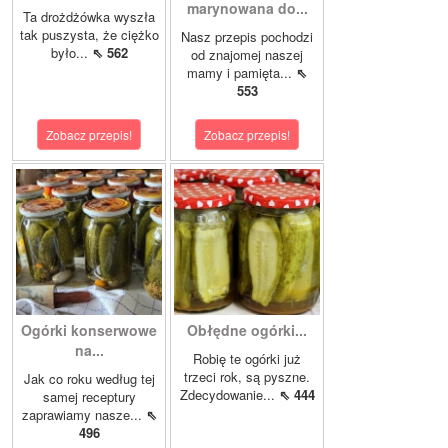
marynowana do...
Ta drożdżówka wyszła
tak puszysta, że ciężko
Nasz przepis pochodzi
było...
⇖ 562
od znajomej naszej
mamy i pamięta...
⇖
553
Zobacz przepis!
Zobacz przepis!
Ogórki konserwowe
Obłędne ogórki...
na...
Robię te ogórki już
trzeci rok, są pyszne.
Jak co roku według tej
Zdecydowanie...
⇖ 444
samej receptury
zaprawiamy nasze...
⇖
496