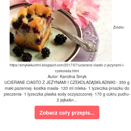
Źródło:
https://smykwkuchni.blogspot.com/2017/07/ucierane-ciasto-z-jezynami-i-
czekolada.html
Autor: Karolina Smyk
UCIERANE CIASTO Z JEŻYNAMI I CZEKOLADĄSKŁADNIKI:- 350 g
maki pszennej- kostka masla- 120 ml mleka- 1 lyzeczka proszku do
pieczenia- 1 lyzeczka plaska sody oczyszczonej- 170 g cukru pudru-
2 jajka&n...
Zobacz cały przepis...