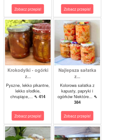
Zobacz przepis!
Zobacz przepis!
Krokodylki - ogórki
Najlepsza sałatka
z...
z...
Pyszne, lekko pikantne,
Kolorowa sałatka z
lekko słodkie,
kapusty, papryki i
chrupiące,...
⇖ 414
ogórków Niektóre...
⇖
384
Zobacz przepis!
Zobacz przepis!