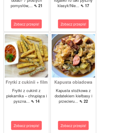
obiad? 7 prostych
rogaliki!To taki pyszny
pomysłów,...
⇖ 21
klasyk!Nie...
⇖ 17
Zobacz przepis!
Zobacz przepis!
Frytki z cukinii + film
Kapusta obiadowa
Frytki z cukinii z
Kapusta stożkowa z
piekarnika – chrupiąca i
dodatekiem kiełbasy i
pyszna...
⇖ 14
przecieru...
⇖ 22
Zobacz przepis!
Zobacz przepis!