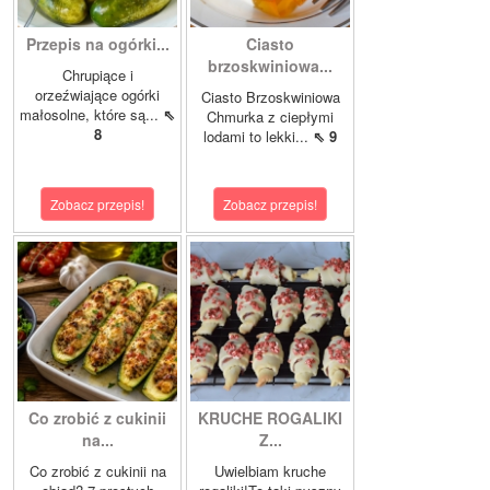
Przepis na ogórki...
Ciasto
brzoskwiniowa...
Chrupiące i
orzeźwiające ogórki
Ciasto Brzoskwiniowa
małosolne, które są...
⇖
Chmurka z ciepłymi
8
lodami to lekki...
⇖ 9
Zobacz przepis!
Zobacz przepis!
Co zrobić z cukinii
KRUCHE ROGALIKI
na...
Z...
Co zrobić z cukinii na
Uwielbiam kruche