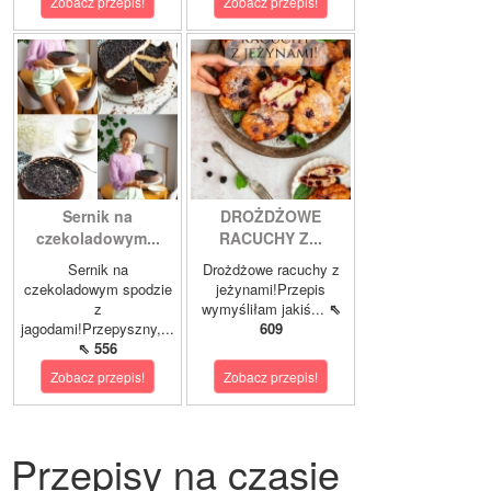
Zobacz przepis!
Zobacz przepis!
Sernik na
DROŻDŻOWE
czekoladowym...
RACUCHY Z...
Sernik na
Drożdżowe racuchy z
czekoladowym spodzie
jeżynami!Przepis
z
wymyśliłam jakiś...
⇖
jagodami!Przepyszny,...
609
⇖ 556
Zobacz przepis!
Zobacz przepis!
Przepisy na czasie