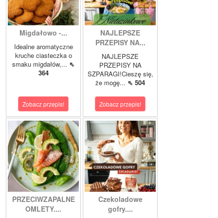
Migdałowo -...
NAJLEPSZE
PRZEPISY NA...
Idealne aromatyczne
kruche ciasteczka o
NAJLEPSZE
smaku migdałów,...
⇖
PRZEPISY NA
364
SZPARAGI!Cieszę się,
że mogę...
⇖ 504
Zobacz przepis!
Zobacz przepis!
PRZECIWZAPALNE
Czekoladowe
OMLETY....
gofry....