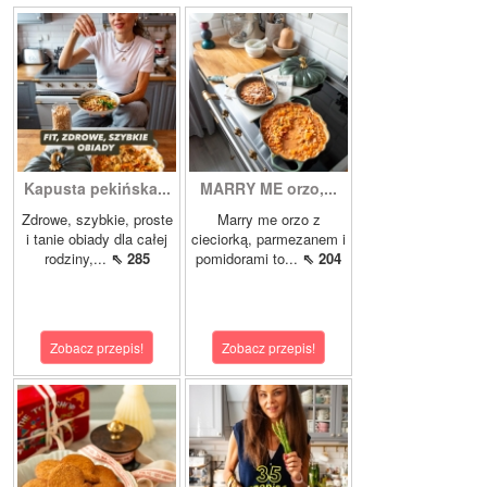
Kapusta pekińska...
MARRY ME orzo,...
Zdrowe, szybkie, proste
Marry me orzo z
i tanie obiady dla całej
cieciorką, parmezanem i
rodziny,...
⇖ 285
pomidorami to...
⇖ 204
Zobacz przepis!
Zobacz przepis!