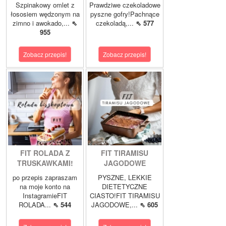
Szpinakowy omlet z
Prawdziwe czekoladowe
łososiem wędzonym na
pyszne gofry!Pachnące
zimno i awokado,...
⇖
czekoladą,...
⇖ 577
955
Zobacz przepis!
Zobacz przepis!
FIT ROLADA Z
FIT TIRAMISU
TRUSKAWKAMI!
JAGODOWE
po przepis zapraszam
PYSZNE, LEKKIE
na moje konto na
DIETETYCZNE
InstagramieFIT
CIASTO!FIT TIRAMISU
ROLADA...
⇖ 544
JAGODOWE,...
⇖ 605