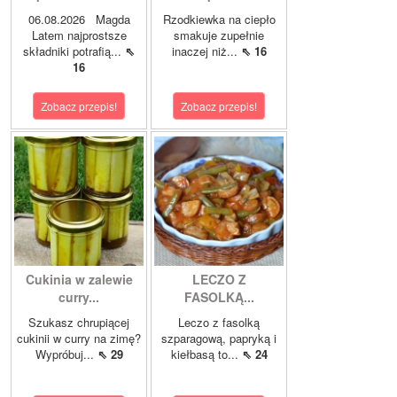
06.08.2026 Magda
Rzodkiewka na ciepło
Latem najprostsze
smakuje zupełnie
składniki potrafią...
⇖
inaczej niż...
⇖ 16
16
Zobacz przepis!
Zobacz przepis!
Cukinia w zalewie
LECZO Z
curry...
FASOLKĄ...
Szukasz chrupiącej
Leczo z fasolką
cukinii w curry na zimę?
szparagową, papryką i
Wypróbuj...
⇖ 29
kiełbasą to...
⇖ 24