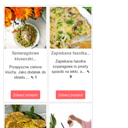
Szmaragdowe
Zapiekana fasolka...
kluseczki...
Zapiekana fasolka
szparagowa to prosty
Przepyszne zielone
sposób na lekki, a...
⇖
kluchy. Jako dodatek do
9
obiadu....
⇖ 1
Zobacz przepis!
Zobacz przepis!