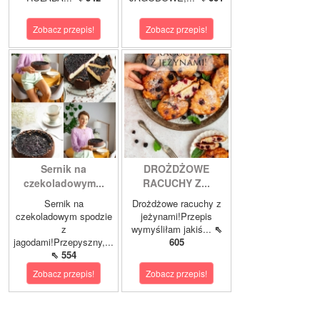
Zobacz przepis!
Zobacz przepis!
Sernik na
DROŻDŻOWE
czekoladowym...
RACUCHY Z...
Sernik na
Drożdżowe racuchy z
czekoladowym spodzie
jeżynami!Przepis
z
wymyśliłam jakiś...
⇖
jagodami!Przepyszny,...
605
⇖ 554
Zobacz przepis!
Zobacz przepis!