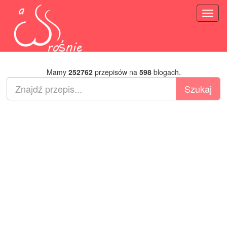
Toggl
naviga
Mamy
252762
przepisów na
598
blogach.