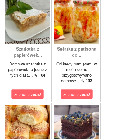
Szarlotka z
Sałatka z patisona
papierówek...
do...
Domowa szarlotka z
Od kiedy pamiętam, w
papierówek to jedno z
moim domu
tych ciast,...
⇖ 104
przygotowywano
domowe...
⇖ 103
Zobacz przepis!
Zobacz przepis!