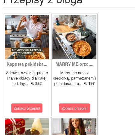
Kapusta pekińska...
MARRY ME orzo,...
Zdrowe, szybkie, proste
Marry me orzo z
i tanie obiady dla całej
cieciorką, parmezanem i
rodziny,...
⇖ 282
pomidorami to...
⇖ 197
Zobacz przepis!
Zobacz przepis!