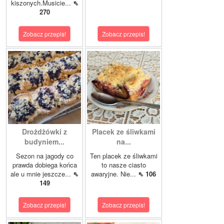
kiszonych.Musicie...
⇖
270
Zobacz przepis!
Zobacz przepis!
Drożdżówki z
Placek ze śliwkami
budyniem...
na...
Sezon na jagody co
Ten placek ze śliwkami
prawda dobiega końca
to nasze ciasto
ale u mnie jeszcze...
⇖
awaryjne. Nie...
⇖ 106
149
Zobacz przepis!
Zobacz przepis!