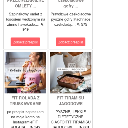
PRZECIWZAPALNE
Czekoladowe
OMLETY....
gofry....
Szpinakowy omlet z
Prawdziwe czekoladowe
łososiem wędzonym na
pyszne gofry!Pachnące
zimno i awokado,...
⇖
czekoladą,...
⇖ 575
949
Zobacz przepis!
Zobacz przepis!
FIT ROLADA Z
FIT TIRAMISU
TRUSKAWKAMI!
JAGODOWE
po przepis zapraszam
PYSZNE, LEKKIE
na moje konto na
DIETETYCZNE
InstagramieFIT
CIASTO!FIT TIRAMISU
ROLADA...
⇖ 542
JAGODOWE,...
⇖ 601