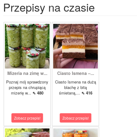
Przepisy na czasie
Mizeria na zimę w...
Ciasto Ismena –...
Poznaj mój sprawdzony
Ciasto Ismena na dużą
przepis na chrupiącą
blachę z bitą
mizerię w...
⇖ 480
śmietaną,...
⇖ 416
Zobacz przepis!
Zobacz przepis!