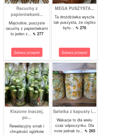
Racuchy z
MEGA PUSZYSTA...
papierówkami...
Ta drożdżówka wyszła
tak puszysta, że ciężko
Mięciutkie, puszyste
było...
⇖ 276
racuchy z papierówkami
to jeden z...
⇖ 277
Zobacz przepis!
Zobacz przepis!
Kiszone inaczej,
Sałatka z kapusty i...
po...
Wakacje to dla wielu
czas odpoczynku. Dla
Rewelacyjny smak i
mnie jednak to...
⇖ 265
chrupkość ogórków