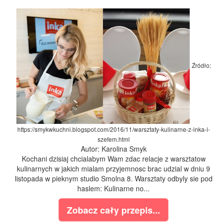
Źródło:
https://smykwkuchni.blogspot.com/2016/11/warsztaty-kulinarne-z-inka-i-
szefem.html
Autor: Karolina Smyk
Kochani dzisiaj chcialabym Wam zdac relacje z warsztatow
kulinarnych w jakich mialam przyjemnosc brac udzial w dniu 9
listopada w pieknym studio Smolna 8. Warsztaty odbyly sie pod
haslem: Kulinarne no...
Zobacz cały przepis...