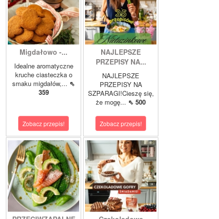
Migdałowo -...
NAJLEPSZE
PRZEPISY NA...
Idealne aromatyczne
kruche ciasteczka o
NAJLEPSZE
smaku migdałów,...
⇖
PRZEPISY NA
359
SZPARAGI!Cieszę się,
że mogę...
⇖ 500
Zobacz przepis!
Zobacz przepis!