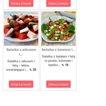
Zobacz przepis!
Zobacz przepis!
Sałatka z arbuzem
Sałatka z batatem i...
i...
Sałatka z batatem i fetą
to proste, kolorowe i
Sałatka z arbuzem i
bardzo...
⇖ 16
fetą – lekka,
orzeźwiająca i...
⇖ 25
Zobacz przepis!
Zobacz przepis!