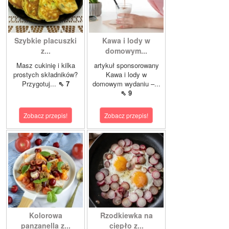
Szybkie placuszki
Kawa i lody w
z...
domowym...
Masz cukinię i kilka
artykuł sponsorowany
prostych składników?
Kawa i lody w
Przygotuj...
⇖ 7
domowym wydaniu –...
⇖ 9
Zobacz przepis!
Zobacz przepis!
Kolorowa
Rzodkiewka na
panzanella z...
ciepło z...