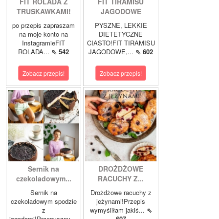
FIT ROLADA Z
FIT TIRAMISU
TRUSKAWKAMI!
JAGODOWE
po przepis zapraszam
PYSZNE, LEKKIE
na moje konto na
DIETETYCZNE
InstagramieFIT
CIASTO!FIT TIRAMISU
ROLADA...
⇖ 542
JAGODOWE,...
⇖ 602
Zobacz przepis!
Zobacz przepis!
Sernik na
DROŻDŻOWE
czekoladowym...
RACUCHY Z...
Sernik na
Drożdżowe racuchy z
czekoladowym spodzie
jeżynami!Przepis
z
wymyśliłam jakiś...
⇖
jagodami!Przepyszny,...
607