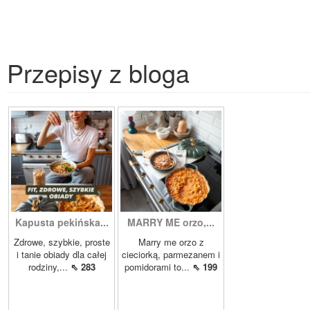
Przepisy z bloga
Kapusta pekińska...
MARRY ME orzo,...
Zdrowe, szybkie, proste
Marry me orzo z
i tanie obiady dla całej
cieciorką, parmezanem i
rodziny,...
⇖ 283
pomidorami to...
⇖ 199