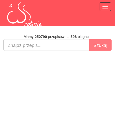
Toggl
naviga
Mamy
252790
przepisów na
598
blogach.