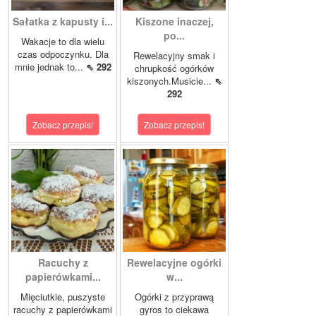
Sałatka z kapusty i...
Kiszone inaczej,
po...
Wakacje to dla wielu
czas odpoczynku. Dla
Rewelacyjny smak i
mnie jednak to...
⇖ 292
chrupkość ogórków
kiszonych.Musicie...
⇖
292
Zobacz przepis!
Zobacz przepis!
Racuchy z
Rewelacyjne ogórki
papierówkami...
w...
Mięciutkie, puszyste
Ogórki z przyprawą
racuchy z papierówkami
gyros to ciekawa