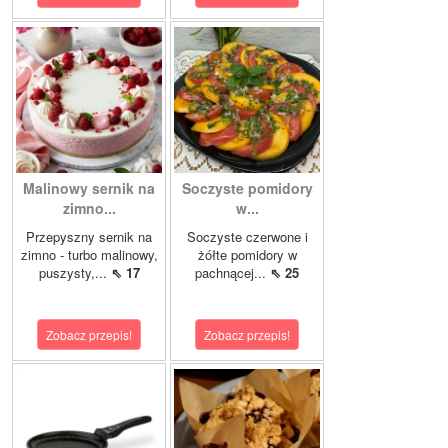
Malinowy sernik na
Soczyste pomidory
zimno...
w...
Przepyszny sernik na
Soczyste czerwone i
zimno - turbo malinowy,
żółte pomidory w
puszysty,...
⇖ 17
pachnącej...
⇖ 25
Zobacz przepis!
Zobacz przepis!