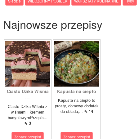
Śledzie
WIECZORNY POSIŁEK
WARSZTATY KULINARNE
Ryby
Najnowsze przepisy
Ciasto Dzika Wiśnia
Kapusta na ciepło
-...
Kapusta na ciepło to
prosty, domowy dodatek
Ciasto Dzika Wiśnia z
do obiadu,...
⇖ 14
wiśniami i kremem
budyniowymPrzepis...
⇖ 3
Zobacz przepis!
Zobacz przepis!