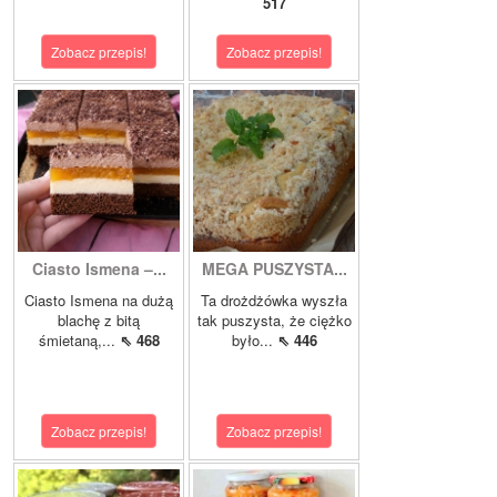
517
Zobacz przepis!
Zobacz przepis!
Ciasto Ismena –...
MEGA PUSZYSTA...
Ciasto Ismena na dużą
Ta drożdżówka wyszła
blachę z bitą
tak puszysta, że ciężko
śmietaną,...
⇖ 468
było...
⇖ 446
Zobacz przepis!
Zobacz przepis!