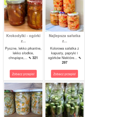
Krokodylki - ogórki
Najlepsza sałatka
z...
z...
Pyszne, lekko pikantne,
Kolorowa sałatka z
lekko słodkie,
kapusty, papryki i
chrupiące,...
⇖ 321
ogórków Niektóre...
⇖
297
Zobacz przepis!
Zobacz przepis!