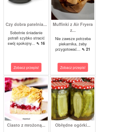
Czy dobra patelnia...
Muffinki z Air Fryera
z...
Sobotnie śniadanie
potrafi szybko stracić
Nie zawsze potrzeba
swój spokojny...
⇖ 16
piekarnika, żeby
przygotować...
⇖ 21
Zobacz przepis!
Zobacz przepis!
Ciasto z mrożoną...
Obłędne ogórki...