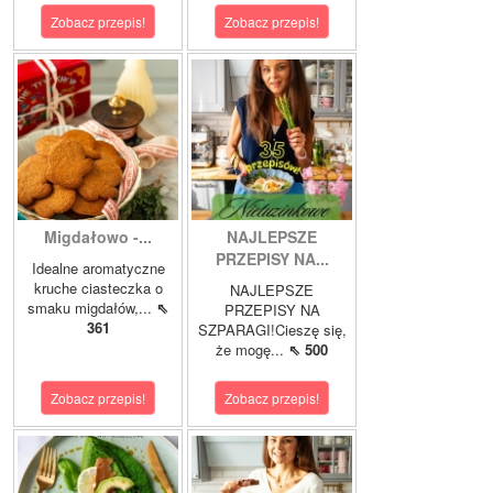
Zobacz przepis!
Zobacz przepis!
Migdałowo -...
NAJLEPSZE
PRZEPISY NA...
Idealne aromatyczne
kruche ciasteczka o
NAJLEPSZE
smaku migdałów,...
⇖
PRZEPISY NA
361
SZPARAGI!Cieszę się,
że mogę...
⇖ 500
Zobacz przepis!
Zobacz przepis!