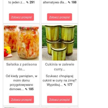
to jeden z...
⇖ 291
alternatywa dla...
⇖ 188
Zobacz przepis!
Zobacz przepis!
Sałatka z patisona
Cukinia w zalewie
do...
curry...
Od kiedy pamiętam, w
Szukasz chrupiącej
moim domu
cukinii w curry na zimę?
przygotowywano
Wypróbuj...
⇖ 177
domowe...
⇖ 185
Zobacz przepis!
Zobacz przepis!