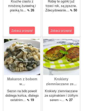
Kruche ciasto z
Robię te ogórki już
mrożoną żurawiną i
trzeci rok, są pyszne.
pianką to...
⇖ 26
Zdecydowanie...
⇖ 50
Zobacz przepis!
Zobacz przepis!
Makaron z bobem
Krokiety
w...
ziemniaczane ze...
Sezon na bób powoli
Krokiety ziemniaczane
dobiega końca, dlatego
ze szpinakiem i żółtym
ostatnim...
⇖ 19
serem –...
⇖ 27