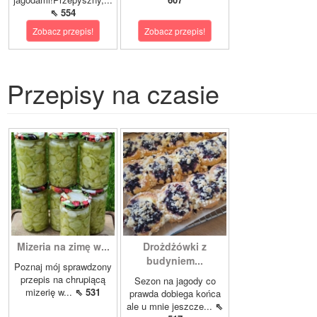
⇖ 554
Zobacz przepis!
Zobacz przepis!
Przepisy na czasie
Mizeria na zimę w...
Drożdżówki z
budyniem...
Poznaj mój sprawdzony
przepis na chrupiącą
Sezon na jagody co
mizerię w...
⇖ 531
prawda dobiega końca
ale u mnie jeszcze...
⇖