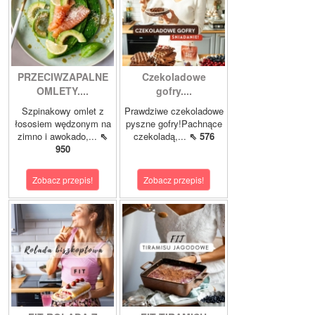
PRZECIWZAPALNE
Czekoladowe
OMLETY....
gofry....
Szpinakowy omlet z
Prawdziwe czekoladowe
łososiem wędzonym na
pyszne gofry!Pachnące
zimno i awokado,...
⇖
czekoladą,...
⇖ 576
950
Zobacz przepis!
Zobacz przepis!