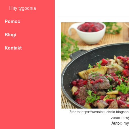
Hity tygodnia
Pomoc
Blogi
Kontakt
Źródło: https://wesolakuchnia.blogsp
zurawinow
Autor: m