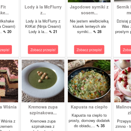
Fit
Lody à la McFlurry
Jagodowe syrniki z
Sernik
ke...
z...
sosem...
mu
ilkshake
Lody à la McFlurry z
Nie jestem wielbicielką
Dzisiaj 
a Creami)
KitKat (Ninja Creami)
klusek leniwych ale
Was 
..
⇖ 20
Lody à la...
⇖ 21
syrniki...
⇖ 28
prostym 
zepis!
Zobacz przepis!
Zobacz przepis!
Zoba
a Wiśnia
Kremowa zupa
Kapusta na ciepło
Malino
szpinakowa...
z
Kapusta na ciepło to
prosty, domowy dodatek
 Wiśnia z
Kremowa zupa
Przepys
do obiadu,...
⇖ 35
 kremem
szpinakowa z
zimno - 