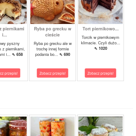
z piernikami
Ryba po grecku w
Tort piernikowo...
i...
cieście
Torcik w piernikowym
klimacie. Czyli dużo...
owy pyszny
Ryba po grecku ale w
⇖ 1020
k z piernikami,
trochę innej formie
mi i...
⇖ 658
podania bo...
⇖ 690
cz przepis!
Zobacz przepis!
Zobacz przepis!