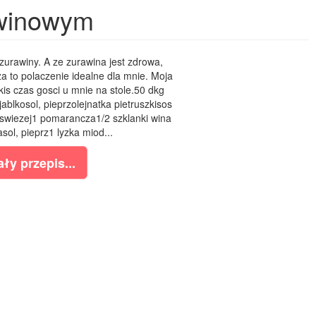
awinowym
zurawiny. A ze zurawina jest zdrowa,
a to polaczenie idealne dla mnie. Moja
akis czas gosci u mnie na stole.50 dkg
jablkosol, pieprzolejnatka pietruszkisos
 swiezej1 pomarancza1/2 szklanki wina
ol, pieprz1 lyzka miod...
ły przepis...