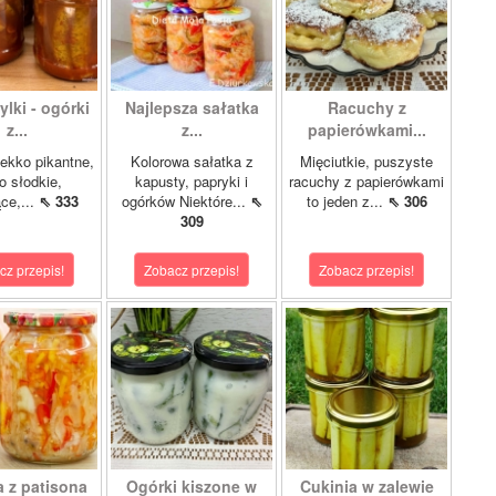
lki - ogórki
Najlepsza sałatka
Racuchy z
z...
z...
papierówkami...
ekko pikantne,
Kolorowa sałatka z
Mięciutkie, puszyste
o słodkie,
kapusty, papryki i
racuchy z papierówkami
ce,...
⇖ 333
ogórków Niektóre...
⇖
to jeden z...
⇖ 306
309
cz przepis!
Zobacz przepis!
Zobacz przepis!
a z patisona
Ogórki kiszone w
Cukinia w zalewie