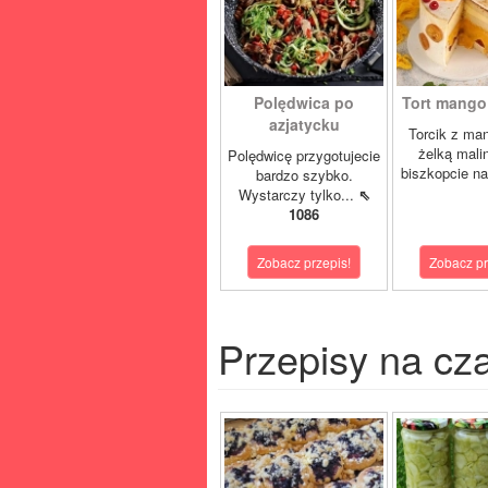
Polędwica po
Tort mango 
azjatycku
Torcik z man
żelką mali
Polędwicę przygotujecie
biszkopcie na
bardzo szybko.
Wystarczy tylko...
⇖
1086
Zobacz przepis!
Zobacz pr
Przepisy na cz