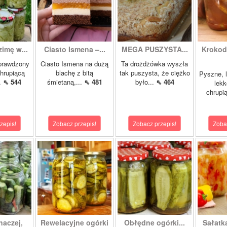
zimę w...
Ciasto Ismena –...
MEGA PUSZYSTA...
Krokody
prawdzony
Ciasto Ismena na dużą
Ta drożdżówka wyszła
chrupiącą
blachę z bitą
tak puszysta, że ciężko
Pyszne, l
..
⇖ 544
śmietaną,...
⇖ 481
było...
⇖ 464
lekk
chrupią
zepis!
Zobacz przepis!
Zobacz przepis!
Zoba
naczej,
Rewelacyjne ogórki
Obłędne ogórki...
Sałatk