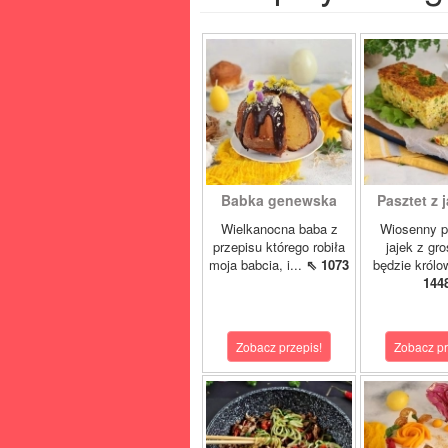
Babka genewska
Pasztet z j
Wielkanocna baba z
Wiosenny p
przepisu którego robiła
jajek z gr
moja babcia, i...
⇖ 1073
będzie królo
144
Zobacz przepis!
Zobacz pr