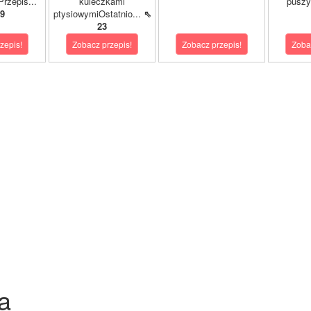
rzepis...
kuleczkami
puszy
9
ptysiowymiOstatnio...
⇖
23
zepis!
Zobacz przepis!
Zobacz przepis!
Zoba
a