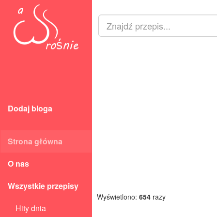
Dodaj bloga
Strona główna
O nas
Wszystkie przepisy
Wyświetlono:
654
razy
Hity dnia