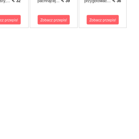
sty,...
⇖ 32
pachnącej...
⇖ 39
przygotować...
⇖ 36
cz przepis!
Zobacz przepis!
Zobacz przepis!