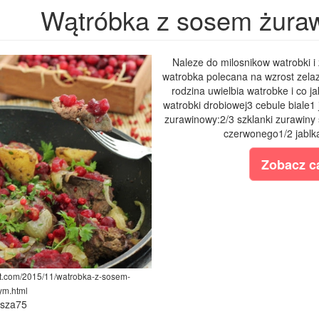
Wątróbka z sosem żur
Naleze do milosnikow watrobki i 
watrobka polecana na wzrost zelaz
rodzina uwielbia watrobke i co j
watrobki drobiowej3 cebule biale1 
zurawinowy:2/3 szklanki zurawiny
czerwonego1/2 jablkas
Zobacz ca
ot.com/2015/11/watrobka-z-sosem-
ym.html
ysza75