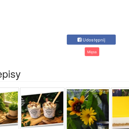
Udostępnij
Mięsa
episy