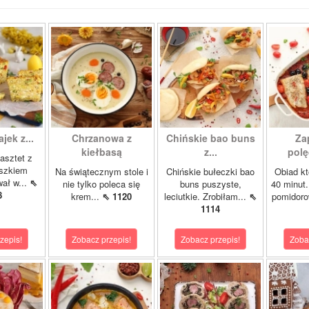
ajek z...
Chrzanowa z
Chińskie bao buns
Za
kiełbasą
z...
polę
asztet z
oszkiem
Na świątecznym stole i
Chińskie bułeczki bao
Obiad kt
wał w...
⇖
nie tylko poleca się
buns puszyste,
40 minut.
8
krem...
⇖ 1120
leciutkie. Zrobiłam...
⇖
pomidor
1114
zepis!
Zobacz przepis!
Zobacz przepis!
Zoba