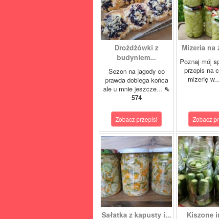
Drożdżówki z
Mizeria na 
budyniem...
Poznaj mój s
przepis na 
Sezon na jagody co
mizerię w.
prawda dobiega końca
ale u mnie jeszcze...
⇖
574
Zobacz przepis!
Zobacz pr
Sałatka z kapusty i...
Kiszone i