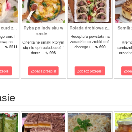
curd z...
Ryba po indyjsku w
Rolada drobiowa z...
Sernik 
sosie...
go curd i
Receptura powstała na
nową na
zasadzie co zrobić coś
Orientalne smaki którym
Krem
...
⇖ 2211
dobrego i...
⇖ 690
się nie oprzecie.Łosoś i
sernicze
dorsz...
⇖ 998
orzecha
zepis!
Zobacz przepis!
Zobacz przepis!
Zoba
asie