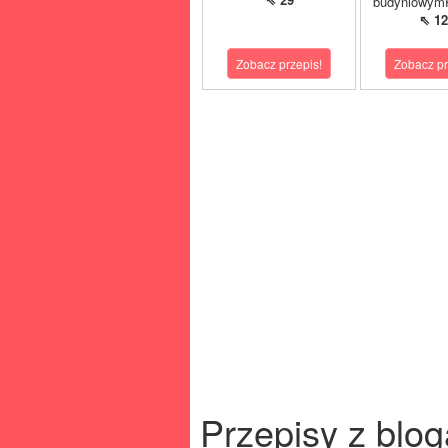
budyniowymP
⇖ 12
Zobacz przepis!
Zobacz pr
Przepisy z blog