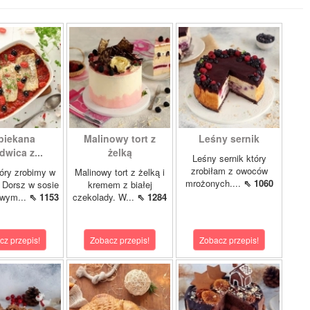
piekana
Malinowy tort z
Leśny sernik
dwica z...
żelką
Leśny sernik który
zrobiłam z owoców
óry zrobimy w
Malinowy tort z żelką i
mrożonych....
⇖ 1060
 Dorsz w sosie
kremem z białej
owym...
⇖ 1153
czekolady. W...
⇖ 1284
cz przepis!
Zobacz przepis!
Zobacz przepis!