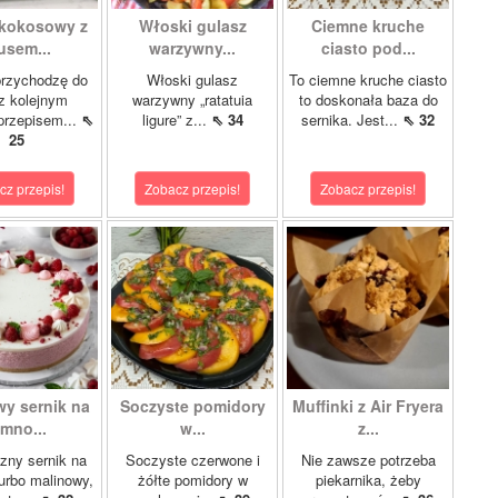
 kokosowy z
Włoski gulasz
Ciemne kruche
sem...
warzywny...
ciasto pod...
przychodzę do
Włoski gulasz
To ciemne kruche ciasto
z kolejnym
warzywny „ratatuia
to doskonała baza do
przepisem...
⇖
ligure” z...
⇖ 34
sernika. Jest...
⇖ 32
25
cz przepis!
Zobacz przepis!
Zobacz przepis!
wy sernik na
Soczyste pomidory
Muffinki z Air Fryera
imno...
w...
z...
zny sernik na
Soczyste czerwone i
Nie zawsze potrzeba
turbo malinowy,
żółte pomidory w
piekarnika, żeby