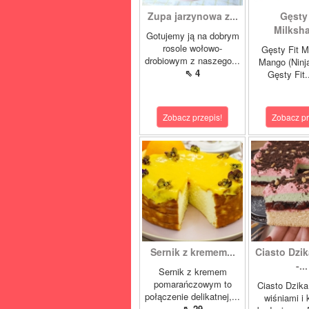
Zupa jarzynowa z...
Gęsty 
Milksha
Gotujemy ją na dobrym
rosole wołowo-
Gęsty Fit M
drobiowym z naszego...
Mango (Ninj
⇖ 4
Gęsty Fit.
Zobacz przepis!
Zobacz pr
Sernik z kremem...
Ciasto Dzik
-...
Sernik z kremem
pomarańczowym to
Ciasto Dzika
połączenie delikatnej,...
wiśniami i
⇖ 29