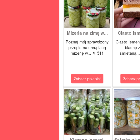
Mizeria na zimę w...
Ciasto Ism
Poznaj mój sprawdzony
Ciasto Ismen
przepis na chrupiącą
blachę z
mizerię w...
⇖ 511
śmietaną,.
Zobacz przepis!
Zobacz pr
Kiszone inaczej,
Sałatka z ka