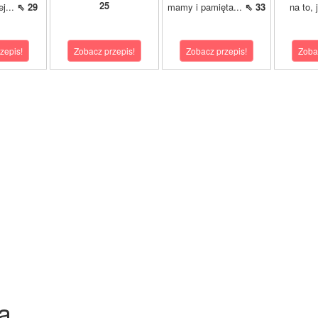
25
ej...
⇖ 29
mamy i pamięta...
⇖ 33
na to, 
zepis!
Zobacz przepis!
Zobacz przepis!
Zoba
a