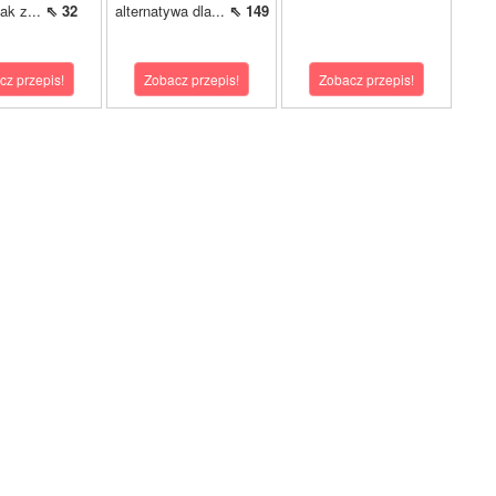
jak z...
⇖ 32
alternatywa dla...
⇖ 149
cz przepis!
Zobacz przepis!
Zobacz przepis!