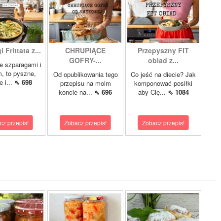
 Frittata z...
CHRUPIĄCE
Przepyszny FIT
GOFRY-...
obiad z...
ze szparagami i
, to pyszne,
Od opublikowania tego
Co jeść na diecie? Jak
 i...
⇖ 698
przepisu na moim
komponować posiłki
koncie na...
⇖ 696
aby Cię...
⇖ 1084
cz przepis!
Zobacz przepis!
Zobacz przepis!