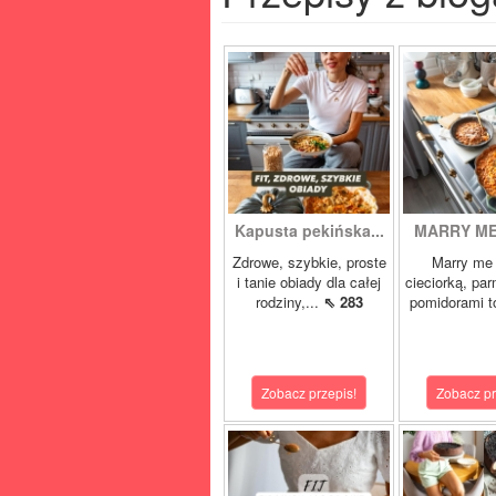
Kapusta pekińska...
MARRY ME 
Zdrowe, szybkie, proste
Marry me 
i tanie obiady dla całej
cieciorką, pa
rodziny,...
⇖ 283
pomidorami t
Zobacz przepis!
Zobacz pr