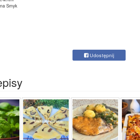
lina Smyk
Udostępnij
episy