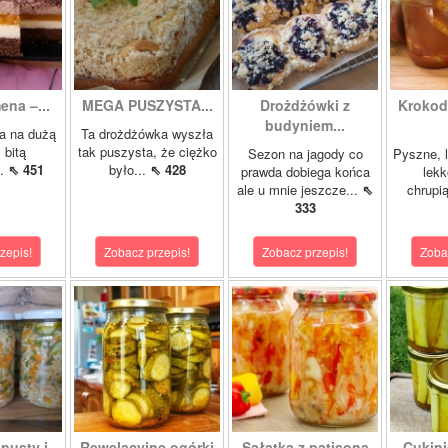
ena –...
MEGA PUSZYSTA...
Drożdżówki z
Krokody
budyniem...
a na dużą
Ta drożdżówka wyszła
 bitą
tak puszysta, że ciężko
Sezon na jagody co
Pyszne, l
..
⇖ 451
było...
⇖ 428
prawda dobiega końca
lekk
ale u mnie jeszcze...
⇖
chrupią
333
zepis!
Zobacz przepis!
Zobacz przepis!
Zoba
pusty i...
Rewelacyjne ogórki
Sałatka z patisona
Cukini