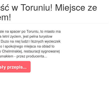
ść w Toruniu! Miejsce ze
em!
ie na spacer po Toruniu, to miasto ma
a tetni zyciem, jest pelna turystow
uzo na niej ludzi i licznych wycieczek
go i spokojnego miejsca na obiad to
 Chelminskiej, restauracji sygnowanej
 smakiem - przez producenta...
ły przepis...