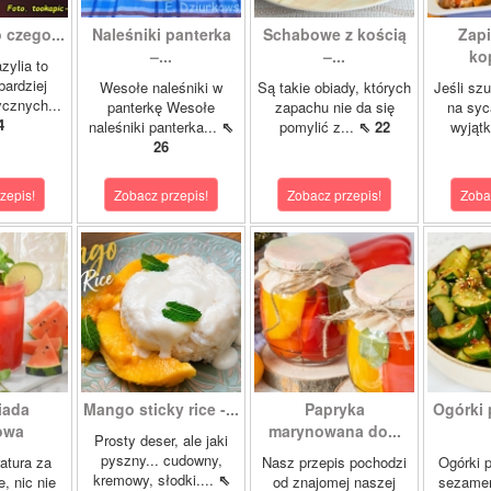
 czego...
Naleśniki panterka
Schabowe z kością
Zapi
–...
–...
ko
zylia to
bardziej
Wesołe naleśniki w
Są takie obiady, których
Jeśli sz
ycznych...
panterkę Wesołe
zapachu nie da się
na syc
4
naleśniki panterka...
⇖
pomylić z...
⇖ 22
wyjąt
26
zepis!
Zobacz przepis!
Zobacz przepis!
Zoba
iada
Mango sticky rice -...
Papryka
Ogórki 
owa
marynowana do...
Prosty deser, ale jaki
pyszny... cudowny,
atura za
Nasz przepis pochodzi
Ogórki p
kremowy, słodki....
⇖
, nic nie
od znajomej naszej
sezamem