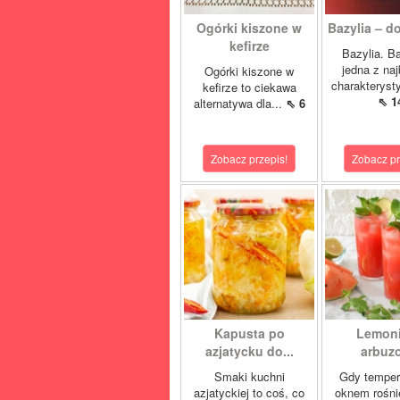
Ogórki kiszone w
Bazylia – do
kefirze
Bazylia. Ba
jedna z naj
Ogórki kiszone w
charakteryst
kefirze to ciekawa
⇖ 1
alternatywa dla...
⇖ 6
Zobacz przepis!
Zobacz pr
Kapusta po
Lemon
azjatycku do...
arbuz
Smaki kuchni
Gdy temper
azjatyckiej to coś, co
oknem rośnie