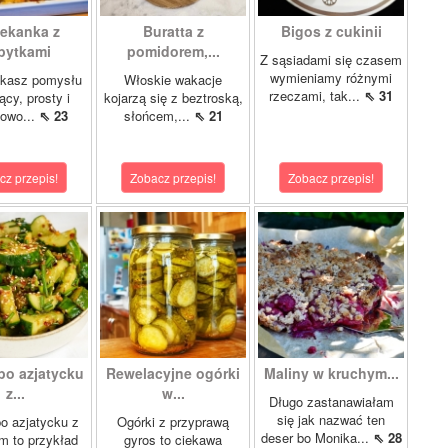
ekanka z
Buratta z
Bigos z cukinii
pytkami
pomidorem,...
Z sąsiadami się czasem
wymieniamy różnymi
ukasz pomysłu
Włoskie wakacje
rzeczami, tak...
⇖ 31
ący, prosty i
kojarzą się z beztroską,
kowo...
⇖ 23
słońcem,...
⇖ 21
cz przepis!
Zobacz przepis!
Zobacz przepis!
po azjatycku
Rewelacyjne ogórki
Maliny w kruchym...
z...
w...
Długo zastanawiałam
się jak nazwać ten
o azjatycku z
Ogórki z przyprawą
deser bo Monika...
⇖ 28
 to przykład
gyros to ciekawa