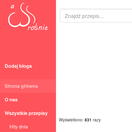
Dodaj bloga
Strona główna
O nas
Wszystkie przepisy
Wyświetlono:
831
razy
Hity dnia