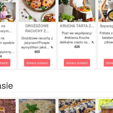
 na
DROŻDŻOWE
KRUCHA TARTA Z...
Szparagi
owym...
RACUCHY Z...
Post we współpracy/
Frittata 
#reklama.Kruche
batatem
 na
Drożdżowe racuchy z
delikatne ciasto na...
⇖
zdrowe
m spodzie
jeżynami!Przepis
628
wymyśliłam jakiś...
⇖
pyszny,...
605
4
zepis!
Zobacz przepis!
Zobacz przepis!
Zoba
asie