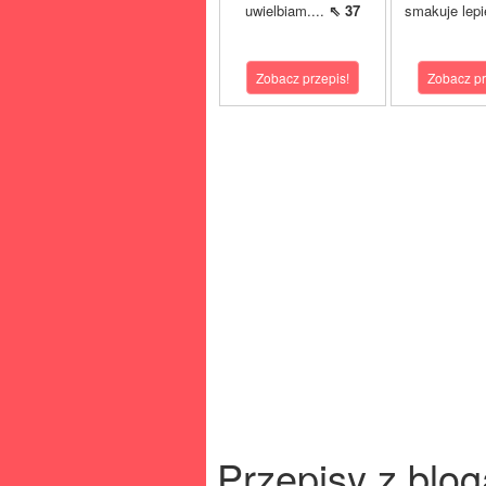
uwielbiam....
⇖ 37
smakuje lepi
Zobacz przepis!
Zobacz pr
Przepisy z blog