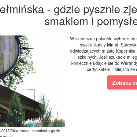
mińska - gdzie pysznie zje
smakiem i pomysł
W sloneczne poludnie wybralismy s
swoj unikalny klimat. Starowk
odwiedzajacych miasto Kopernika. D
szkolnych. Jesli szukacie mile
koniecznie udajcie sie do Werandy
certyfikatem - Miejsca ze
Zobacz ca
om/2018/06/weranda-cheminska-gdzie-
c-w.html