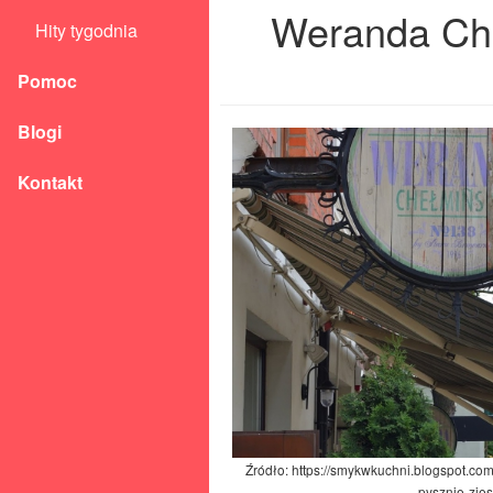
Weranda Cheł
Hity tygodnia
Pomoc
Blogi
Kontakt
Źródło: https://smykwkuchni.blogspot.c
pysznie-zjes