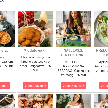
orzo,...
Migdałowo -...
NAJLEPSZE
PRZEC
PRZEPISY NA...
OM
orzo z
Idealne aromatyczne
rmezanem i
kruche ciasteczka o
NAJLEPSZE
Szpina
o...
⇖ 198
smaku migdałów,...
⇖
PRZEPISY NA
łososie
360
SZPARAGI!Cieszę się,
zimno i
że mogę...
⇖ 500
zepis!
Zobacz przepis!
Zobacz przepis!
Zoba