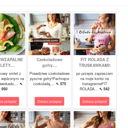
IWZAPALNE
Czekoladowe
FIT ROLADA Z
LETY....
gofry....
TRUSKAWKAMI!
kowy omlet z
Prawdziwe czekoladowe
po przepis zapraszam
m wędzonym na
pyszne gofry!Pachnące
na moje konto na
 awokado,...
⇖
czekoladą,...
⇖ 575
InstagramieFIT
950
ROLADA...
⇖ 542
cz przepis!
Zobacz przepis!
Zobacz przepis!