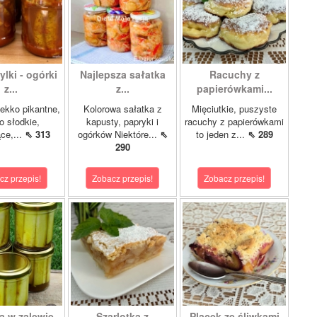
lki - ogórki
Najlepsza sałatka
Racuchy z
z...
z...
papierówkami...
ekko pikantne,
Kolorowa sałatka z
Mięciutkie, puszyste
o słodkie,
kapusty, papryki i
racuchy z papierówkami
ce,...
⇖ 313
ogórków Niektóre...
⇖
to jeden z...
⇖ 289
290
cz przepis!
Zobacz przepis!
Zobacz przepis!
a w zalewie
Szarlotka z
Placek ze śliwkami