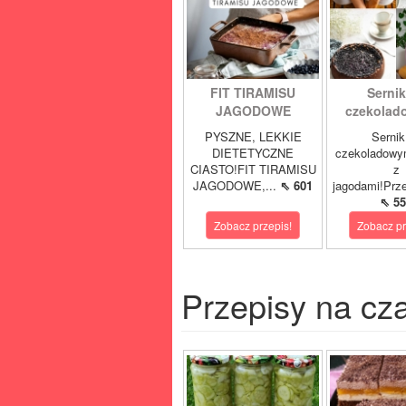
FIT TIRAMISU
Sernik
JAGODOWE
czekolad
PYSZNE, LEKKIE
Sernik
DIETETYCZNE
czekoladowy
CIASTO!FIT TIRAMISU
z
JAGODOWE,...
⇖ 601
jagodami!Prze
⇖ 55
Zobacz przepis!
Zobacz pr
Przepisy na cz