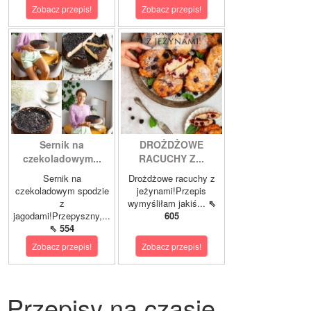
Zobacz przepis!
Zobacz przepis!
Sernik na
DROŻDŻOWE
czekoladowym...
RACUCHY Z...
Sernik na
Drożdżowe racuchy z
czekoladowym spodzie
jeżynami!Przepis
z
wymyśliłam jakiś...
⇖
jagodami!Przepyszny,...
605
⇖ 554
Zobacz przepis!
Zobacz przepis!
Przepisy na czasie