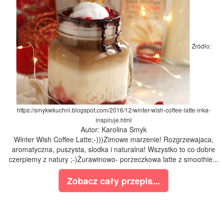
Źródło:
https://smykwkuchni.blogspot.com/2016/12/winter-wish-coffee-latte-inka-
inspiruje.html
Autor: Karolina Smyk
Winter Wish Coffee Latte;-)))Zimowe marzenie! Rozgrzewajaca,
aromatyczna, puszysta, slodka i naturalna! Wszystko to co dobre
czerpiemy z natury ;-)Żurawinowo- porzeczkowa latte z smoothie...
Zobacz cały przepis...