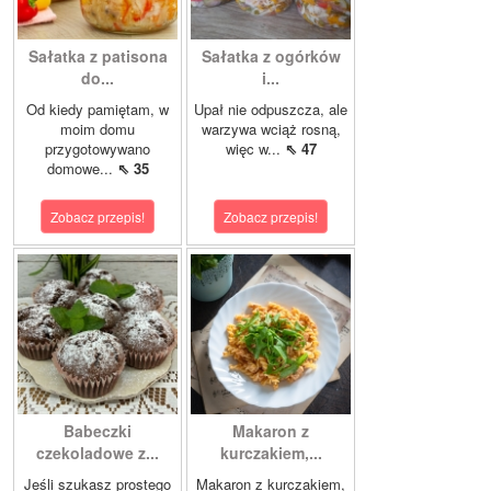
Sałatka z patisona
Sałatka z ogórków
do...
i...
Od kiedy pamiętam, w
Upał nie odpuszcza, ale
moim domu
warzywa wciąż rosną,
przygotowywano
więc w...
⇖ 47
domowe...
⇖ 35
Zobacz przepis!
Zobacz przepis!
Babeczki
Makaron z
czekoladowe z...
kurczakiem,...
Jeśli szukasz prostego
Makaron z kurczakiem,