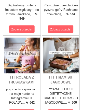
Szpinakowy omlet z
Prawdziwe czekoladowe
łososiem wędzonym na
pyszne gofry!Pachnące
zimno i awokado,...
⇖
czekoladą,...
⇖ 574
949
Zobacz przepis!
Zobacz przepis!
FIT ROLADA Z
FIT TIRAMISU
TRUSKAWKAMI!
JAGODOWE
po przepis zapraszam
PYSZNE, LEKKIE
na moje konto na
DIETETYCZNE
InstagramieFIT
CIASTO!FIT TIRAMISU
ROLADA...
⇖ 542
JAGODOWE,...
⇖ 600