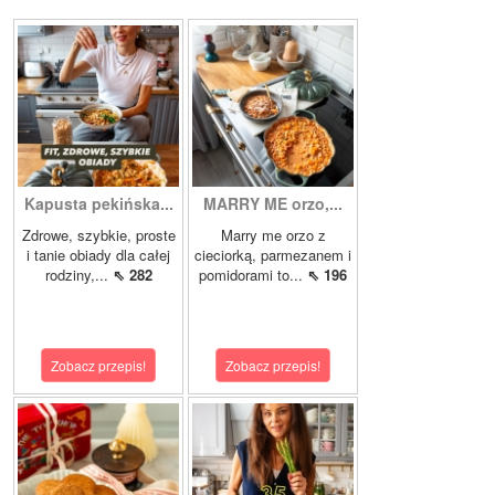
Kapusta pekińska...
MARRY ME orzo,...
Zdrowe, szybkie, proste
Marry me orzo z
i tanie obiady dla całej
cieciorką, parmezanem i
rodziny,...
⇖ 282
pomidorami to...
⇖ 196
Zobacz przepis!
Zobacz przepis!