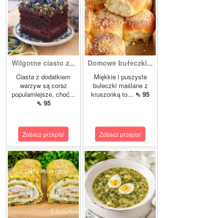
Wilgotne ciasto z...
Domowe bułeczki...
Ciasta z dodatkiem
Miękkie i puszyste
warzyw są coraz
bułeczki maślane z
popularniejsze, choć...
kruszonką to...
⇖ 95
⇖ 95
Zobacz przepis!
Zobacz przepis!