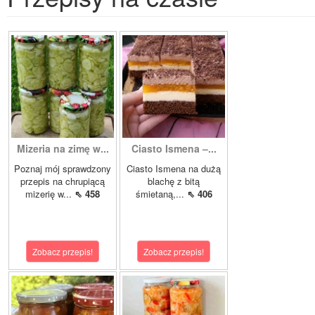
Mizeria na zimę w...
Ciasto Ismena –...
Poznaj mój sprawdzony
Ciasto Ismena na dużą
przepis na chrupiącą
blachę z bitą
mizerię w...
⇖ 458
śmietaną,...
⇖ 406
Zobacz przepis!
Zobacz przepis!