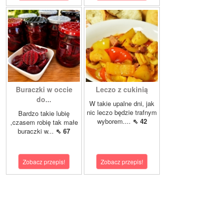
Buraczki w occie
Leczo z cukinią
do...
W takie upalne dni, jak
nic leczo będzie trafnym
Bardzo takie lubię
wyborem....
⇖ 42
,czasem robię tak małe
buraczki w...
⇖ 67
Zobacz przepis!
Zobacz przepis!