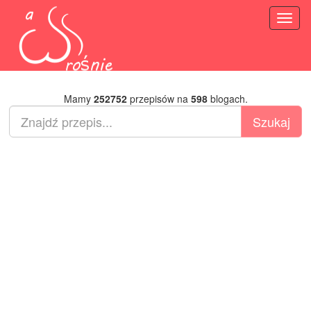
Toggl
naviga
Mamy
252752
przepisów na
598
blogach.