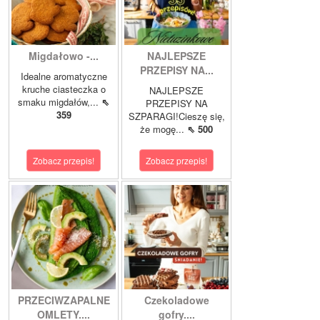
Migdałowo -...
NAJLEPSZE
PRZEPISY NA...
Idealne aromatyczne
kruche ciasteczka o
NAJLEPSZE
smaku migdałów,...
⇖
PRZEPISY NA
359
SZPARAGI!Cieszę się,
że mogę...
⇖ 500
Zobacz przepis!
Zobacz przepis!
PRZECIWZAPALNE
Czekoladowe
OMLETY....
gofry....