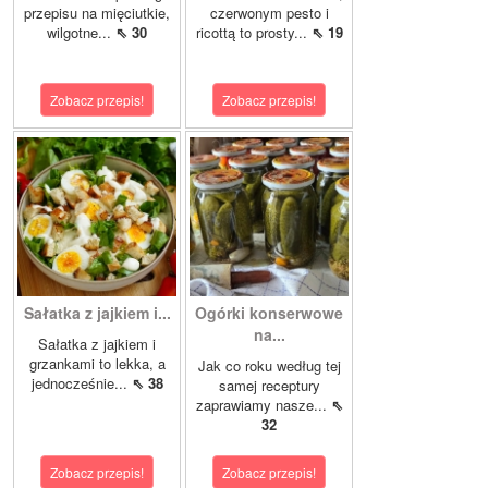
przepisu na mięciutkie,
czerwonym pesto i
wilgotne...
⇖ 30
ricottą to prosty...
⇖ 19
Zobacz przepis!
Zobacz przepis!
Sałatka z jajkiem i...
Ogórki konserwowe
na...
Sałatka z jajkiem i
grzankami to lekka, a
Jak co roku według tej
jednocześnie...
⇖ 38
samej receptury
zaprawiamy nasze...
⇖
32
Zobacz przepis!
Zobacz przepis!