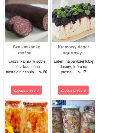
Czy kaszankę
Kremowy deser
można...
jogurtowy...
Kaszanka ma w sobie
Latem najbardziej lubię
coś z kuchennej
desery, które są
nostalgii: cebula...
⇖ 20
proste,...
⇖ 17
Zobacz przepis!
Zobacz przepis!