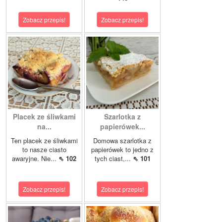
Zobacz przepis!
Zobacz przepis!
Placek ze śliwkami
Szarlotka z
na...
papierówek...
Ten placek ze śliwkami
Domowa szarlotka z
to nasze ciasto
papierówek to jedno z
awaryjne. Nie...
⇖ 102
tych ciast,...
⇖ 101
Zobacz przepis!
Zobacz przepis!