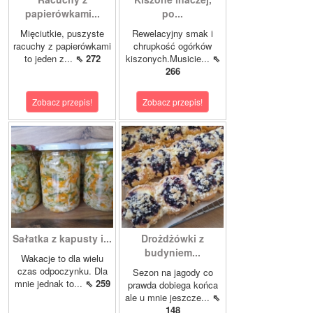
papierówkami...
po...
Mięciutkie, puszyste
Rewelacyjny smak i
racuchy z papierówkami
chrupkość ogórków
to jeden z...
⇖ 272
kiszonych.Musicie...
⇖
266
Zobacz przepis!
Zobacz przepis!
Sałatka z kapusty i...
Drożdżówki z
budyniem...
Wakacje to dla wielu
czas odpoczynku. Dla
Sezon na jagody co
mnie jednak to...
⇖ 259
prawda dobiega końca
ale u mnie jeszcze...
⇖
148