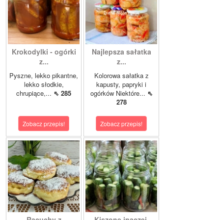
Krokodylki - ogórki
Najlepsza sałatka
z...
z...
Pyszne, lekko pikantne,
Kolorowa sałatka z
lekko słodkie,
kapusty, papryki i
chrupiące,...
⇖ 285
ogórków Niektóre...
⇖
278
Zobacz przepis!
Zobacz przepis!
Racuchy z
Kiszone inaczej,