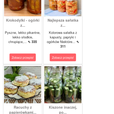
Krokodylki - ogórki
Najlepsza sałatka
z...
z...
Pyszne, lekko pikantne,
Kolorowa sałatka z
lekko słodkie,
kapusty, papryki i
chrupiące,...
⇖ 335
ogórków Niektóre...
⇖
311
Zobacz przepis!
Zobacz przepis!
Racuchy z
Kiszone inaczej,
papierówkami...
po...