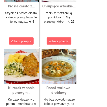
Proste ciasto z...
Chrupiące włoskie...
Szybkie i proste ciasto,
Panini z mozzarellą i
którego przygotowanie
pomidorami Są
nie wymaga...
⇖ 9
przepisy które...
⇖ 25
Zobacz przepis!
Zobacz przepis!
Kurczak w sosie
Rosół wołowo-
porowym...
drobiowy
Kurczak duszony z
Nie bez powodu nasze
porem i marchewką w
babcie powtarzały, że