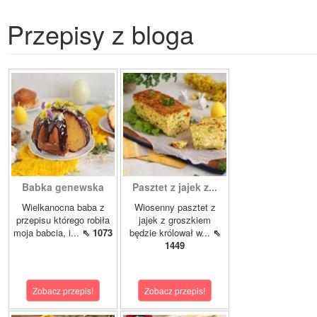
Przepisy z bloga
Babka genewska
Pasztet z jajek z...
Wielkanocna baba z
Wiosenny pasztet z
przepisu którego robiła
jajek z groszkiem
moja babcia, i...
⇖ 1073
będzie królował w...
⇖
1449
Zobacz przepis!
Zobacz przepis!