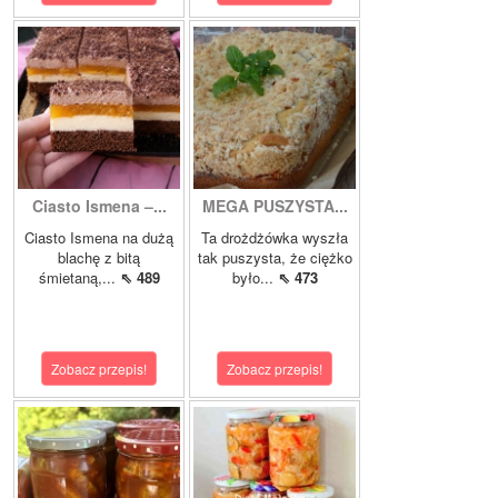
Ciasto Ismena –...
MEGA PUSZYSTA...
Ciasto Ismena na dużą
Ta drożdżówka wyszła
blachę z bitą
tak puszysta, że ciężko
śmietaną,...
⇖ 489
było...
⇖ 473
Zobacz przepis!
Zobacz przepis!