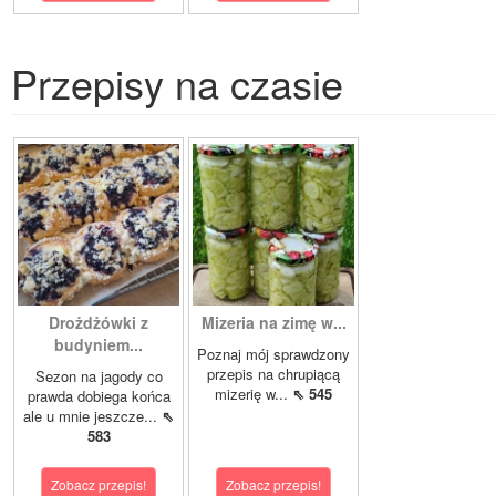
Przepisy na czasie
Drożdżówki z
Mizeria na zimę w...
budyniem...
Poznaj mój sprawdzony
przepis na chrupiącą
Sezon na jagody co
mizerię w...
⇖ 545
prawda dobiega końca
ale u mnie jeszcze...
⇖
583
Zobacz przepis!
Zobacz przepis!