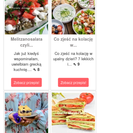
Melitzanosalata
Co zjeść na kolację
czyli...
w...
Jak już kiedyś
Co zjeść na kolację w
wspominałam,
upalny dzień? 7 lekkich
uwielbiam grecką
i...
⇖ 9
kuchnię....
⇖ 8
Zobacz przepis!
Zobacz przepis!