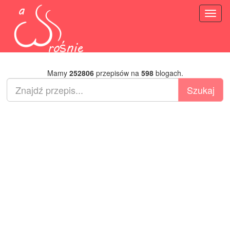
Toggl
naviga
Mamy
252806
przepisów na
598
blogach.