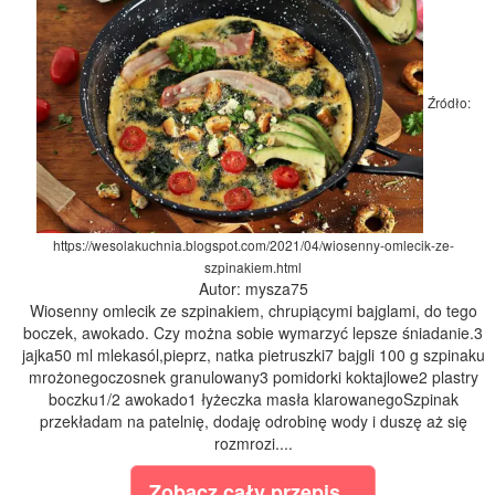
Źródło:
https://wesolakuchnia.blogspot.com/2021/04/wiosenny-omlecik-ze-
szpinakiem.html
Autor: mysza75
Wiosenny omlecik ze szpinakiem, chrupiącymi bajglami, do tego
boczek, awokado. Czy można sobie wymarzyć lepsze śniadanie.3
jajka50 ml mlekasól,pieprz, natka pietruszki7 bajgli 100 g szpinaku
mrożonegoczosnek granulowany3 pomidorki koktajlowe2 plastry
boczku1/2 awokado1 łyżeczka masła klarowanegoSzpinak
przekładam na patelnię, dodaję odrobinę wody i duszę aż się
rozmrozi....
Zobacz cały przepis...