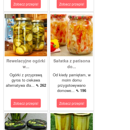
Zobacz przepis!
Zobacz przepis!
Rewelacyjne ogórki
Sałatka z patisona
w...
do...
Ogórki z przyprawą
Od kiedy pamiętam, w
gyros to ciekawa
moim domu
alternatywa dla...
⇖ 262
przygotowywano
domowe...
⇖ 196
Zobacz przepis!
Zobacz przepis!