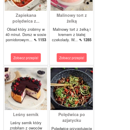
Zapiekana
Malinowy tort z
polędwica z...
żelką
Obiad który zrobimy w
Malinowy tort z żelką i
40 minut. Dorsz w sosie
kremem z białej
pomidorowym...
⇖ 1153
czekolady. W...
⇖ 1285
Zobacz przepis!
Zobacz przepis!
Leśny sernik
Polędwica po
azjatycku
Leśny sernik który
zrobiłam z owoców
Polędwicę przygotujecie