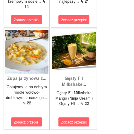
kremowym sosie...
⇖
najlepszy...
⇖ 21
14
Zobacz przepis!
Zobacz przepis!
Zupa jarzynowa z...
Gęsty Fit
Milkshake...
Gotujemy ją na dobrym
rosole wołowo-
Gęsty Fit Milkshake
drobiowym z naszego...
Mango (Ninja Creami)
⇖ 22
Gęsty Fit...
⇖ 22
Zobacz przepis!
Zobacz przepis!