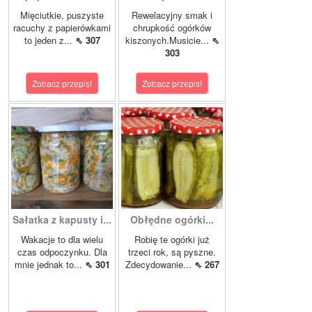
Mięciutkie, puszyste
Rewelacyjny smak i
racuchy z papierówkami
chrupkość ogórków
to jeden z...
⇖ 307
kiszonych.Musicie...
⇖
303
Zobacz przepis!
Zobacz przepis!
Sałatka z kapusty i...
Obłędne ogórki...
Wakacje to dla wielu
Robię te ogórki już
czas odpoczynku. Dla
trzeci rok, są pyszne.
mnie jednak to...
⇖ 301
Zdecydowanie...
⇖ 267