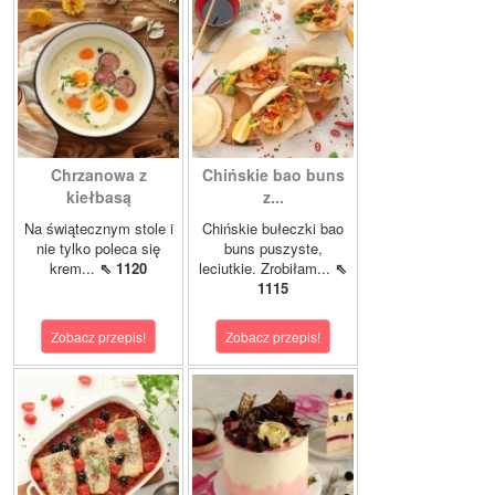
Chrzanowa z
Chińskie bao buns
kiełbasą
z...
Na świątecznym stole i
Chińskie bułeczki bao
nie tylko poleca się
buns puszyste,
krem...
⇖ 1120
leciutkie. Zrobiłam...
⇖
1115
Zobacz przepis!
Zobacz przepis!