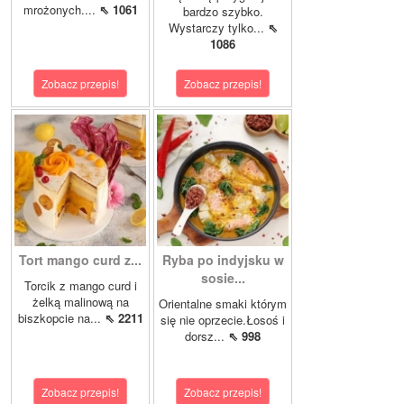
mrożonych....
⇖ 1061
bardzo szybko.
Wystarczy tylko...
⇖
1086
Zobacz przepis!
Zobacz przepis!
Tort mango curd z...
Ryba po indyjsku w
sosie...
Torcik z mango curd i
żelką malinową na
Orientalne smaki którym
biszkopcie na...
⇖ 2211
się nie oprzecie.Łosoś i
dorsz...
⇖ 998
Zobacz przepis!
Zobacz przepis!