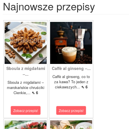
Najnowsze przepisy
Sboula z migdałami
Caffè al ginseng –...
–...
Caffè al ginseng, co to
za kawa? To jeden z
Sboula z migdałami –
ciekawszych...
⇖ 6
marokańskie chruściki
Cienkie,...
⇖ 6
Zobacz przepis!
Zobacz przepis!