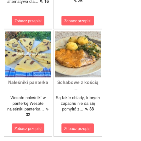
⇖ 26
alternatywa dla...
⇖ 16
Zobacz przepis!
Zobacz przepis!
Naleśniki panterka
Schabowe z kością
–...
–...
Wesołe naleśniki w
Są takie obiady, których
panterkę Wesołe
zapachu nie da się
naleśniki panterka...
⇖
pomylić z...
⇖ 38
32
Zobacz przepis!
Zobacz przepis!