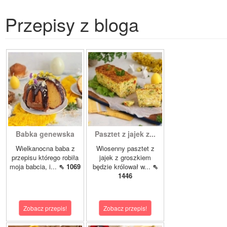
Przepisy z bloga
Babka genewska
Pasztet z jajek z...
Wielkanocna baba z
Wiosenny pasztet z
przepisu którego robiła
jajek z groszkiem
moja babcia, i...
⇖ 1069
będzie królował w...
⇖
1446
Zobacz przepis!
Zobacz przepis!