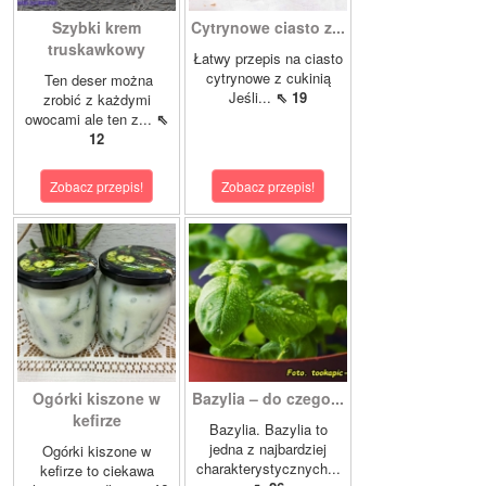
Szybki krem
Cytrynowe ciasto z...
truskawkowy
Łatwy przepis na ciasto
cytrynowe z cukinią
Ten deser można
Jeśli...
⇖ 19
zrobić z każdymi
owocami ale ten z...
⇖
12
Zobacz przepis!
Zobacz przepis!
Ogórki kiszone w
Bazylia – do czego...
kefirze
Bazylia. Bazylia to
jedna z najbardziej
Ogórki kiszone w
charakterystycznych...
kefirze to ciekawa