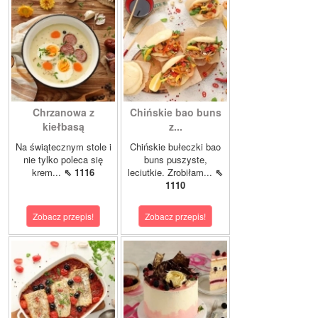
Chrzanowa z
Chińskie bao buns
kiełbasą
z...
Na świątecznym stole i
Chińskie bułeczki bao
nie tylko poleca się
buns puszyste,
krem...
⇖ 1116
leciutkie. Zrobiłam...
⇖
1110
Zobacz przepis!
Zobacz przepis!