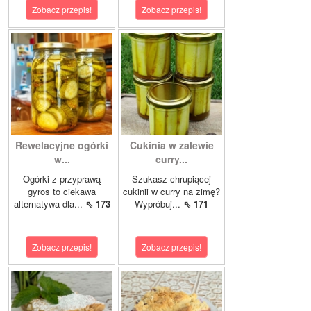
Zobacz przepis!
Zobacz przepis!
Rewelacyjne ogórki
Cukinia w zalewie
w...
curry...
Ogórki z przyprawą
Szukasz chrupiącej
gyros to ciekawa
cukinii w curry na zimę?
alternatywa dla...
⇖ 173
Wypróbuj...
⇖ 171
Zobacz przepis!
Zobacz przepis!