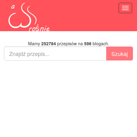
Toggl
naviga
Mamy
252784
przepisów na
598
blogach.