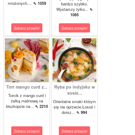
mrożonych....
⇖ 1059
bardzo szybko.
Wystarczy tylko...
⇖
1085
Zobacz przepis!
Zobacz przepis!
Tort mango curd z...
Ryba po indyjsku w
sosie...
Torcik z mango curd i
żelką malinową na
Orientalne smaki którym
biszkopcie na...
⇖ 2210
się nie oprzecie.Łosoś i
dorsz...
⇖ 994
Zobacz przepis!
Zobacz przepis!