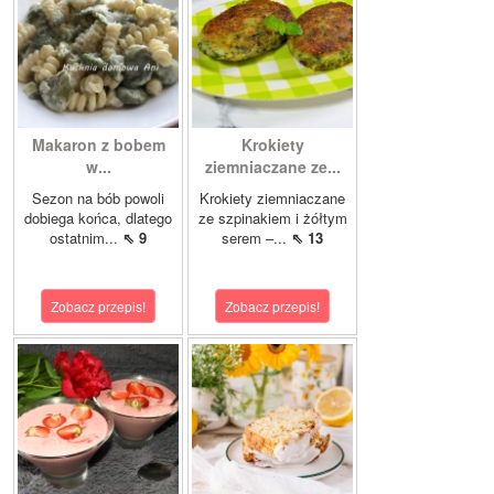
Makaron z bobem
Krokiety
w...
ziemniaczane ze...
Sezon na bób powoli
Krokiety ziemniaczane
dobiega końca, dlatego
ze szpinakiem i żółtym
ostatnim...
⇖ 9
serem –...
⇖ 13
Zobacz przepis!
Zobacz przepis!