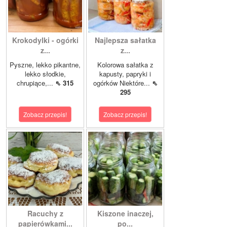
Krokodylki - ogórki
Najlepsza sałatka
z...
z...
Pyszne, lekko pikantne,
Kolorowa sałatka z
lekko słodkie,
kapusty, papryki i
chrupiące,...
⇖ 315
ogórków Niektóre...
⇖
295
Zobacz przepis!
Zobacz przepis!
Racuchy z
Kiszone inaczej,
papierówkami...
po...