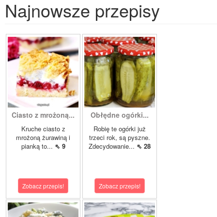
Najnowsze przepisy
Ciasto z mrożoną...
Obłędne ogórki...
Kruche ciasto z
Robię te ogórki już
mrożoną żurawiną i
trzeci rok, są pyszne.
pianką to...
⇖ 9
Zdecydowanie...
⇖ 28
Zobacz przepis!
Zobacz przepis!