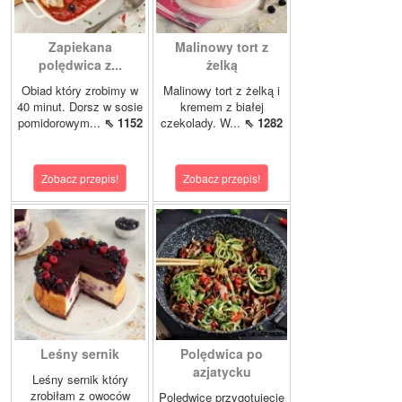
Zapiekana
Malinowy tort z
polędwica z...
żelką
Obiad który zrobimy w
Malinowy tort z żelką i
40 minut. Dorsz w sosie
kremem z białej
pomidorowym...
⇖ 1152
czekolady. W...
⇖ 1282
Zobacz przepis!
Zobacz przepis!
Leśny sernik
Polędwica po
azjatycku
Leśny sernik który
zrobiłam z owoców
Polędwicę przygotujecie