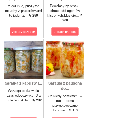
Mięciutkie, puszyste
Rewelacyjny smak i
racuchy z papierówkami
chrupkość ogórków
to jeden z...
⇖ 289
kiszonych.Musicie...
⇖
288
Zobacz przepis!
Zobacz przepis!
Sałatka z kapusty i...
Sałatka z patisona
do...
Wakacje to dla wielu
czas odpoczynku. Dla
Od kiedy pamiętam, w
mnie jednak to...
⇖ 282
moim domu
przygotowywano
domowe...
⇖ 182