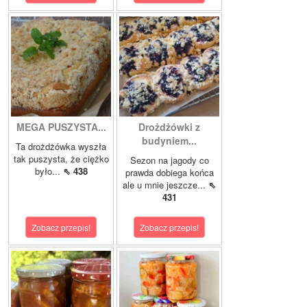
MEGA PUSZYSTA...
Drożdżówki z
budyniem...
Ta drożdżówka wyszła
tak puszysta, że ciężko
Sezon na jagody co
było...
⇖ 438
prawda dobiega końca
ale u mnie jeszcze...
⇖
431
Zobacz przepis!
Zobacz przepis!