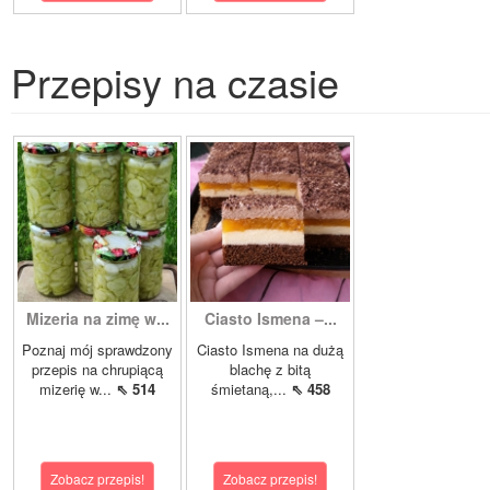
Przepisy na czasie
Mizeria na zimę w...
Ciasto Ismena –...
Poznaj mój sprawdzony
Ciasto Ismena na dużą
przepis na chrupiącą
blachę z bitą
mizerię w...
⇖ 514
śmietaną,...
⇖ 458
Zobacz przepis!
Zobacz przepis!