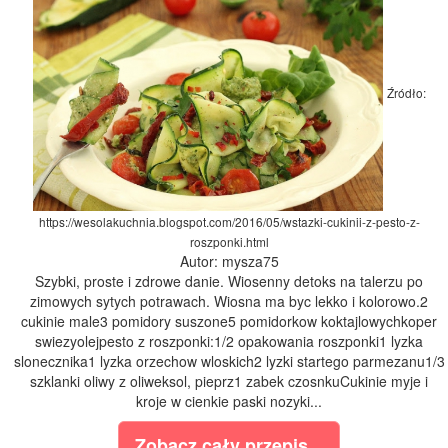
Źródło:
https://wesolakuchnia.blogspot.com/2016/05/wstazki-cukinii-z-pesto-z-
roszponki.html
Autor: mysza75
Szybki, proste i zdrowe danie. Wiosenny detoks na talerzu po
zimowych sytych potrawach. Wiosna ma byc lekko i kolorowo.2
cukinie male3 pomidory suszone5 pomidorkow koktajlowychkoper
swiezyolejpesto z roszponki:1/2 opakowania roszponki1 lyzka
slonecznika1 lyzka orzechow wloskich2 lyzki startego parmezanu1/3
szklanki oliwy z oliweksol, pieprz1 zabek czosnkuCukinie myje i
kroje w cienkie paski nozyki...
Zobacz cały przepis...