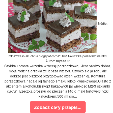
Źródło:
https://wesolakuchnia.blogspot.com/2016/11/wuzetka-porzeczkowa.html
Autor: mysza75
Szybka i prosta wuzetka w wersji porzeczkowej. Jest bardzo dobra,
moja rodzina orzekla ze lepsza niz tort. Szybko sie ja robi, ale
dobrze jest biszkopt przygotowac dzien wczesniej. Konfitura
porzeczkowa nadaje jej fajnego smaku lekko kwaskowego.Ciasto z
akcentem alkoholu.biszkopt kakaowy:6 jaj wielkosc M2/3 szklanki
cukru1 lyzeczka proszku do pieczenia140 g maki tortowej3 lyzki
kakaokrem:500 ml sm...
Zobacz cały przepis...