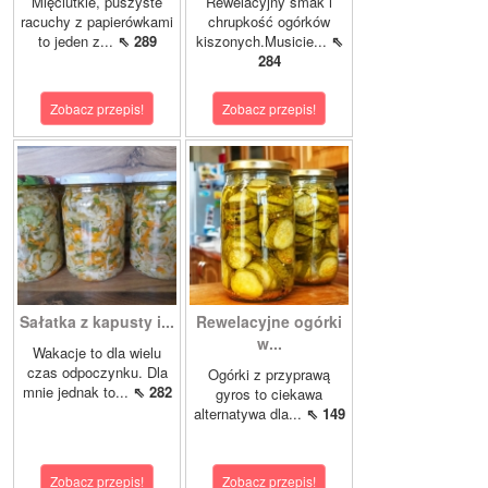
Mięciutkie, puszyste
Rewelacyjny smak i
racuchy z papierówkami
chrupkość ogórków
to jeden z...
⇖ 289
kiszonych.Musicie...
⇖
284
Zobacz przepis!
Zobacz przepis!
Sałatka z kapusty i...
Rewelacyjne ogórki
w...
Wakacje to dla wielu
czas odpoczynku. Dla
Ogórki z przyprawą
mnie jednak to...
⇖ 282
gyros to ciekawa
alternatywa dla...
⇖ 149
Zobacz przepis!
Zobacz przepis!