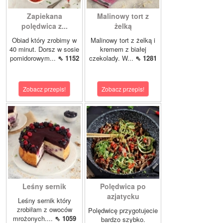
Zapiekana
Malinowy tort z
polędwica z...
żelką
Obiad który zrobimy w
Malinowy tort z żelką i
40 minut. Dorsz w sosie
kremem z białej
pomidorowym...
⇖ 1152
czekolady. W...
⇖ 1281
Zobacz przepis!
Zobacz przepis!
Leśny sernik
Polędwica po
azjatycku
Leśny sernik który
zrobiłam z owoców
Polędwicę przygotujecie
mrożonych....
⇖ 1059
bardzo szybko.