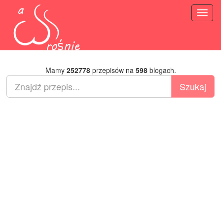
Toggl
naviga
Mamy
252778
przepisów na
598
blogach.