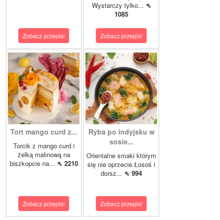
Wystarczy tylko...
⇖
1085
Zobacz przepis!
Zobacz przepis!
Tort mango curd z...
Ryba po indyjsku w
sosie...
Torcik z mango curd i
żelką malinową na
Orientalne smaki którym
biszkopcie na...
⇖ 2210
się nie oprzecie.Łosoś i
dorsz...
⇖ 994
Zobacz przepis!
Zobacz przepis!