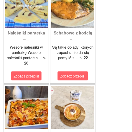
Naleśniki panterka
Schabowe z kością
–...
–...
Wesołe naleśniki w
Są takie obiady, których
panterkę Wesołe
zapachu nie da się
naleśniki panterka...
⇖
pomylić z...
⇖ 22
26
Zobacz przepis!
Zobacz przepis!