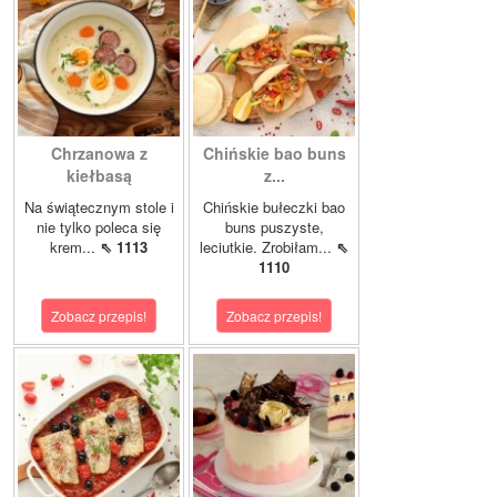
Chrzanowa z
Chińskie bao buns
kiełbasą
z...
Na świątecznym stole i
Chińskie bułeczki bao
nie tylko poleca się
buns puszyste,
krem...
⇖ 1113
leciutkie. Zrobiłam...
⇖
1110
Zobacz przepis!
Zobacz przepis!