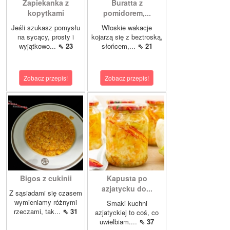
Zapiekanka z
Buratta z
kopytkami
pomidorem,...
Jeśli szukasz pomysłu
Włoskie wakacje
na sycący, prosty i
kojarzą się z beztroską,
wyjątkowo...
⇖ 23
słońcem,...
⇖ 21
Zobacz przepis!
Zobacz przepis!
Bigos z cukinii
Kapusta po
azjatycku do...
Z sąsiadami się czasem
wymieniamy różnymi
Smaki kuchni
rzeczami, tak...
⇖ 31
azjatyckiej to coś, co
uwielbiam....
⇖ 37