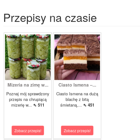
Przepisy na czasie
Mizeria na zimę w...
Ciasto Ismena –...
Poznaj mój sprawdzony
Ciasto Ismena na dużą
przepis na chrupiącą
blachę z bitą
mizerię w...
⇖ 511
śmietaną,...
⇖ 451
Zobacz przepis!
Zobacz przepis!