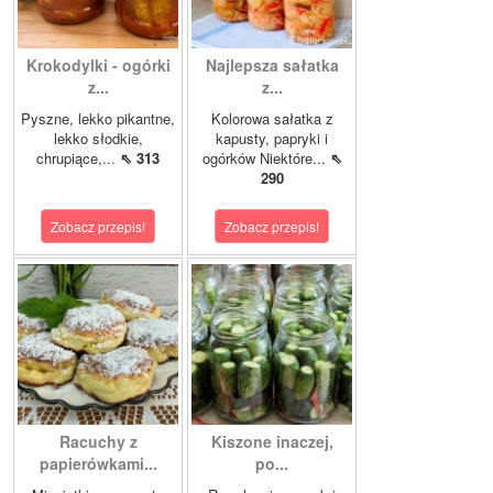
Krokodylki - ogórki
Najlepsza sałatka
z...
z...
Pyszne, lekko pikantne,
Kolorowa sałatka z
lekko słodkie,
kapusty, papryki i
chrupiące,...
⇖ 313
ogórków Niektóre...
⇖
290
Zobacz przepis!
Zobacz przepis!
Racuchy z
Kiszone inaczej,
papierówkami...
po...