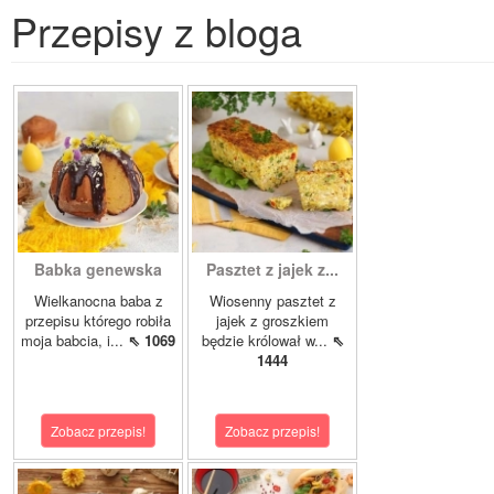
Przepisy z bloga
Babka genewska
Pasztet z jajek z...
Wielkanocna baba z
Wiosenny pasztet z
przepisu którego robiła
jajek z groszkiem
moja babcia, i...
⇖ 1069
będzie królował w...
⇖
1444
Zobacz przepis!
Zobacz przepis!