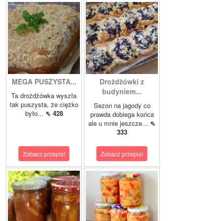
MEGA PUSZYSTA...
Drożdżówki z
budyniem...
Ta drożdżówka wyszła
tak puszysta, że ciężko
Sezon na jagody co
było...
⇖ 428
prawda dobiega końca
ale u mnie jeszcze...
⇖
333
Zobacz przepis!
Zobacz przepis!