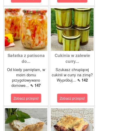
Sałatka z patisona
Cukinia w zalewie
do...
curry...
Od kiedy pamiętam, w
Szukasz chrupiącej
moim domu
cukinii w curry na zimę?
przygotowywano
Wypróbuj...
⇖ 142
domowe...
⇖ 147
Zobacz przepis!
Zobacz przepis!