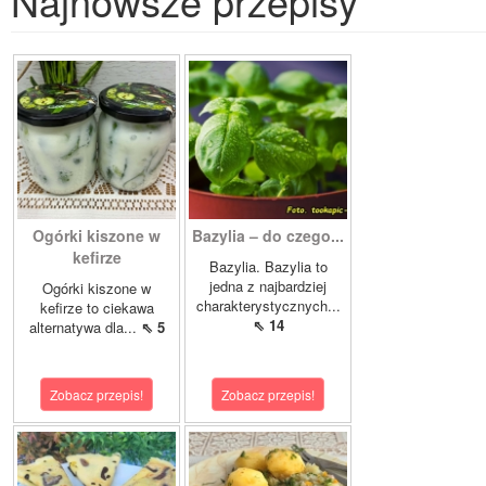
Najnowsze przepisy
Ogórki kiszone w
Bazylia – do czego...
kefirze
Bazylia. Bazylia to
jedna z najbardziej
Ogórki kiszone w
charakterystycznych...
kefirze to ciekawa
⇖ 14
alternatywa dla...
⇖ 5
Zobacz przepis!
Zobacz przepis!