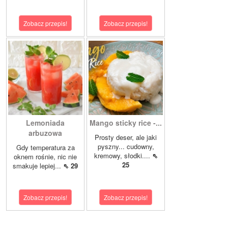
Zobacz przepis!
Zobacz przepis!
Lemoniada
Mango sticky rice -...
arbuzowa
Prosty deser, ale jaki
pyszny... cudowny,
Gdy temperatura za
kremowy, słodki....
⇖
oknem rośnie, nic nie
25
smakuje lepiej...
⇖ 29
Zobacz przepis!
Zobacz przepis!