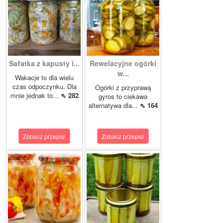
Sałatka z kapusty i...
Rewelacyjne ogórki
w...
Wakacje to dla wielu
czas odpoczynku. Dla
Ogórki z przyprawą
mnie jednak to...
⇖ 282
gyros to ciekawa
alternatywa dla...
⇖ 164
Zobacz przepis!
Zobacz przepis!