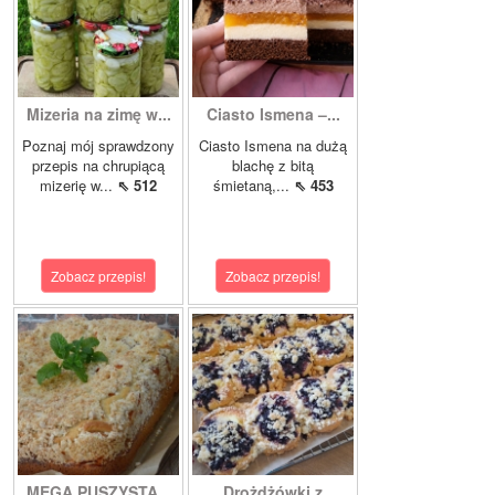
Mizeria na zimę w...
Ciasto Ismena –...
Poznaj mój sprawdzony
Ciasto Ismena na dużą
przepis na chrupiącą
blachę z bitą
mizerię w...
⇖ 512
śmietaną,...
⇖ 453
Zobacz przepis!
Zobacz przepis!
MEGA PUSZYSTA...
Drożdżówki z