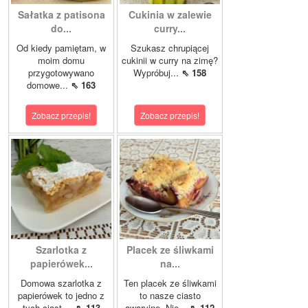
Sałatka z patisona
Cukinia w zalewie
do...
curry...
Od kiedy pamiętam, w
Szukasz chrupiącej
moim domu
cukinii w curry na zimę?
przygotowywano
Wypróbuj...
⇖ 158
domowe...
⇖ 163
Zobacz przepis!
Zobacz przepis!
Szarlotka z
Placek ze śliwkami
papierówek...
na...
Domowa szarlotka z
Ten placek ze śliwkami
papierówek to jedno z
to nasze ciasto
tych ciast,...
⇖ 113
awaryjne. Nie...
⇖ 112