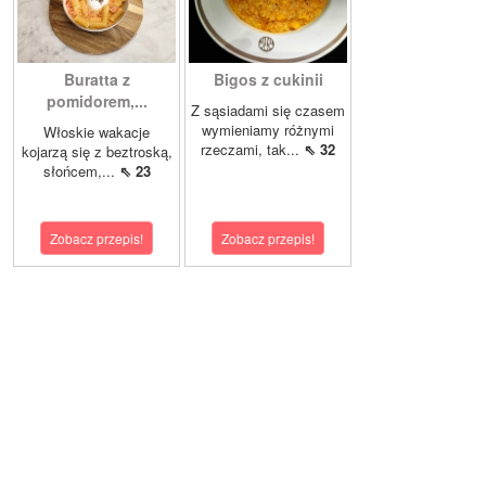
Buratta z
Bigos z cukinii
pomidorem,...
Z sąsiadami się czasem
wymieniamy różnymi
Włoskie wakacje
rzeczami, tak...
⇖ 32
kojarzą się z beztroską,
słońcem,...
⇖ 23
Zobacz przepis!
Zobacz przepis!