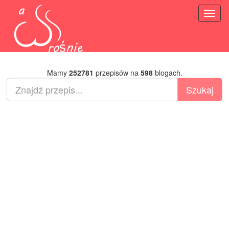
Toggl
naviga
Mamy
252781
przepisów na
598
blogach.