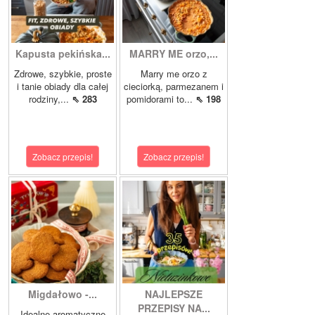
Kapusta pekińska...
MARRY ME orzo,...
Zdrowe, szybkie, proste
Marry me orzo z
i tanie obiady dla całej
cieciorką, parmezanem i
rodziny,...
⇖ 283
pomidorami to...
⇖ 198
Zobacz przepis!
Zobacz przepis!
Migdałowo -...
NAJLEPSZE
PRZEPISY NA...
Idealne aromatyczne