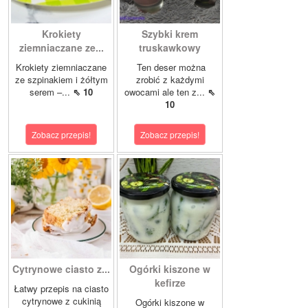
Krokiety
Szybki krem
ziemniaczane ze...
truskawkowy
Krokiety ziemniaczane
Ten deser można
ze szpinakiem i żółtym
zrobić z każdymi
serem –...
⇖ 10
owocami ale ten z...
⇖
10
Zobacz przepis!
Zobacz przepis!
Cytrynowe ciasto z...
Ogórki kiszone w
kefirze
Łatwy przepis na ciasto
cytrynowe z cukinią
Ogórki kiszone w