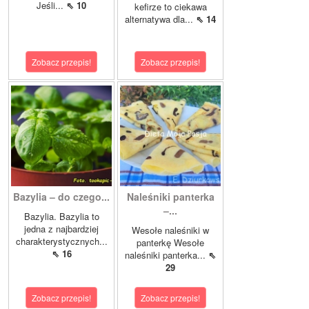
Jeśli...
⇖ 10
kefirze to ciekawa
alternatywa dla...
⇖ 14
Zobacz przepis!
Zobacz przepis!
Bazylia – do czego...
Naleśniki panterka
–...
Bazylia. Bazylia to
jedna z najbardziej
Wesołe naleśniki w
charakterystycznych...
panterkę Wesołe
⇖ 16
naleśniki panterka...
⇖
29
Zobacz przepis!
Zobacz przepis!