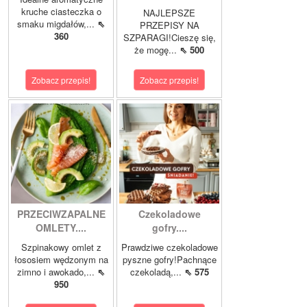
kruche ciasteczka o
NAJLEPSZE
smaku migdałów,...
⇖
PRZEPISY NA
360
SZPARAGI!Cieszę się,
że mogę...
⇖ 500
Zobacz przepis!
Zobacz przepis!
PRZECIWZAPALNE
Czekoladowe
OMLETY....
gofry....
Szpinakowy omlet z
Prawdziwe czekoladowe
łososiem wędzonym na
pyszne gofry!Pachnące
zimno i awokado,...
⇖
czekoladą,...
⇖ 575
950