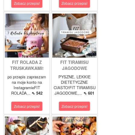
Zobacz przepis!
Zobacz przepis!
FIT ROLADA Z
FIT TIRAMISU
TRUSKAWKAMI!
JAGODOWE
po przepis zapraszam
PYSZNE, LEKKIE
na moje konto na
DIETETYCZNE
InstagramieFIT
CIASTO!FIT TIRAMISU
ROLADA...
⇖ 542
JAGODOWE,...
⇖ 601
Zobacz przepis!
Zobacz przepis!