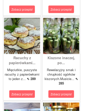
Zobacz przepis!
Zobacz przepis!
Racuchy z
Kiszone inaczej,
papierówkami...
po...
Mięciutkie, puszyste
Rewelacyjny smak i
racuchy z papierówkami
chrupkość ogórków
to jeden z...
⇖ 289
kiszonych.Musicie...
⇖
285
Zobacz przepis!
Zobacz przepis!