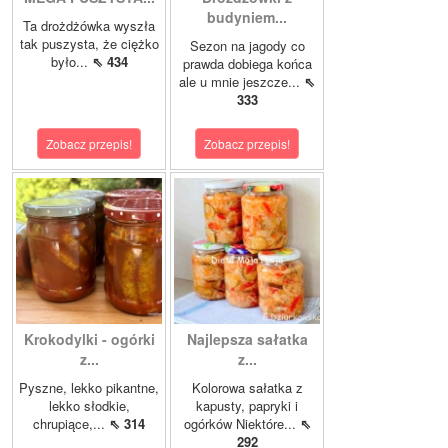
budyniem...
Ta drożdżówka wyszła
tak puszysta, że ciężko
Sezon na jagody co
było...
⇖ 434
prawda dobiega końca
ale u mnie jeszcze...
⇖
333
Zobacz przepis!
Zobacz przepis!
Krokodylki - ogórki
Najlepsza sałatka
z...
z...
Pyszne, lekko pikantne,
Kolorowa sałatka z
lekko słodkie,
kapusty, papryki i
chrupiące,...
⇖ 314
ogórków Niektóre...
⇖
292