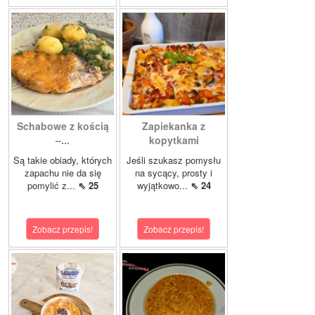
Schabowe z kością
Zapiekanka z
–...
kopytkami
Są takie obiady, których
Jeśli szukasz pomysłu
zapachu nie da się
na sycący, prosty i
pomylić z...
⇖ 25
wyjątkowo...
⇖ 24
Zobacz przepis!
Zobacz przepis!