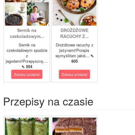
Sernik na
DROŻDŻOWE
czekoladowym...
RACUCHY Z...
Sernik na
Drożdżowe racuchy z
czekoladowym spodzie
jeżynami!Przepis
z
wymyśliłam jakiś...
⇖
jagodami!Przepyszny,...
605
⇖ 554
Zobacz przepis!
Zobacz przepis!
Przepisy na czasie