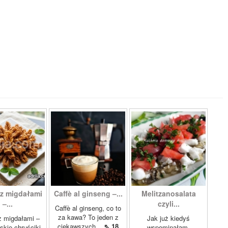
z migdałami
Caffè al ginseng –...
Melitzanosalata
–...
czyli...
Caffè al ginseng, co to
za kawa? To jeden z
z migdałami –
Jak już kiedyś
ciekawszych...
⇖ 18
kie chruściki
wspominałam,