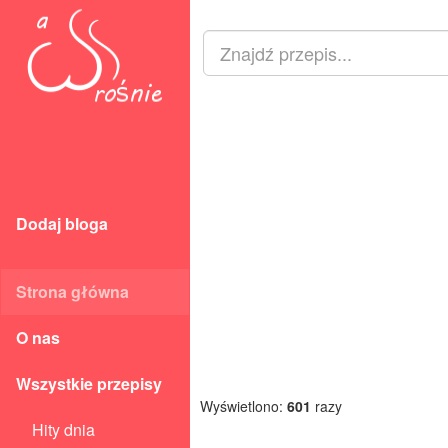
Dodaj bloga
Strona główna
O nas
Wszystkie przepisy
Wyświetlono:
601
razy
Hity dnia