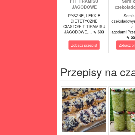
FIT TIRAMISU
Sernik
JAGODOWE
czekolad
PYSZNE, LEKKIE
Sernik
DIETETYCZNE
czekoladowy
CIASTO!FIT TIRAMISU
z
JAGODOWE,...
⇖ 603
jagodami!Prze
⇖ 55
Zobacz przepis!
Zobacz pr
Przepisy na cz