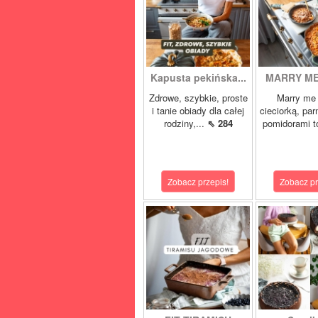
Kapusta pekińska...
MARRY ME 
Zdrowe, szybkie, proste
Marry me 
i tanie obiady dla całej
cieciorką, pa
rodziny,...
⇖ 284
pomidorami t
Zobacz przepis!
Zobacz pr