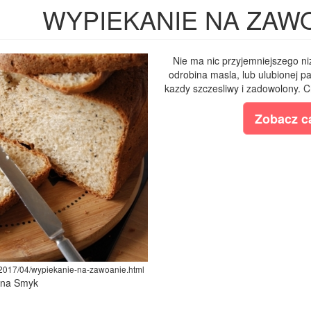
WYPIEKANIE NA ZAW
Nie ma nic przyjemniejszego ni
odrobina masla, lub ulubionej pa
kazdy szczesliwy i zadowolony. C
Zobacz ca
/2017/04/wypiekanie-na-zawoanie.html
lina Smyk