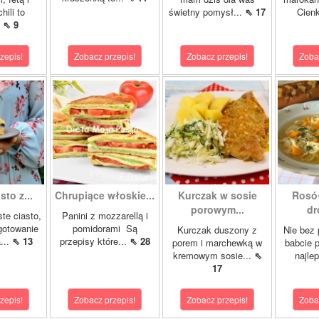
hili to
świetny pomysł...
⇖ 17
Cienk
.
⇖ 9
zepis!
Zobacz przepis!
Zobacz przepis!
Zoba
sto z...
Chrupiące włoskie...
Kurczak w sosie
Rosó
porowym...
dr
ste ciasto,
Panini z mozzarellą i
gotowanie
pomidorami Są
Kurczak duszony z
Nie bez
...
⇖ 13
przepisy które...
⇖ 28
porem i marchewką w
babcie p
kremowym sosie...
⇖
najle
17
zepis!
Zobacz przepis!
Zobacz przepis!
Zoba