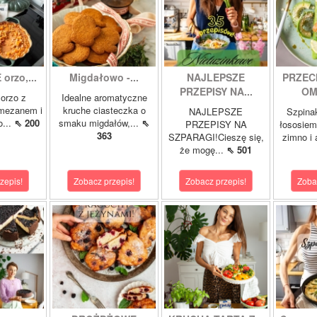
orzo,...
Migdałowo -...
NAJLEPSZE
PRZEC
PRZEPISY NA...
OM
orzo z
Idealne aromatyczne
rmezanem i
kruche ciasteczka o
NAJLEPSZE
Szpina
o...
⇖ 200
smaku migdałów,...
⇖
PRZEPISY NA
łososie
363
SZPARAGI!Cieszę się,
zimno i
że mogę...
⇖ 501
zepis!
Zobacz przepis!
Zobacz przepis!
Zoba