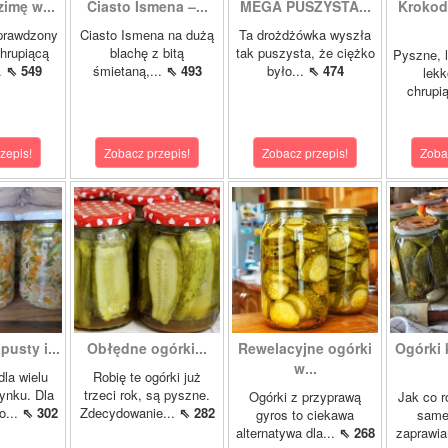
zimę w...
Ciasto Ismena –...
MEGA PUSZYSTA...
Krokody
prawdzony
Ciasto Ismena na dużą
Ta drożdżówka wyszła
chrupiącą
blachę z bitą
tak puszysta, że ciężko
Pyszne, l
..
⇖ 549
śmietaną,...
⇖ 493
było...
⇖ 474
lekk
chrupią
zepis!
Zobacz przepis!
Zobacz przepis!
Zoba
pusty i...
Obłędne ogórki...
Rewelacyjne ogórki
Ogórki
w...
dla wielu
Robię te ogórki już
ynku. Dla
trzeci rok, są pyszne.
Ogórki z przyprawą
Jak co r
o...
⇖ 302
Zdecydowanie...
⇖ 282
gyros to ciekawa
samej
alternatywa dla...
⇖ 268
zaprawia