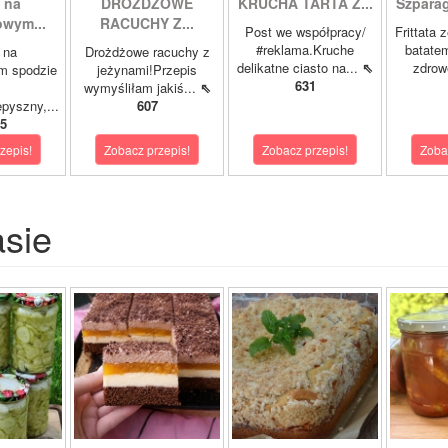
 na
DROŻDŻOWE
KRUCHA TARTA Z...
Szparagi
owym...
RACUCHY Z...
Post we współpracy/
Frittata 
#reklama.Kruche
batatem
 na
Drożdżowe racuchy z
delikatne ciasto na...
⇖
zdrowe
m spodzie
jeżynami!Przepis
631
wymyśliłam jakiś...
⇖
pyszny,...
607
5
zepis!
Zobacz przepis!
Zobacz przepis!
Zoba
asie