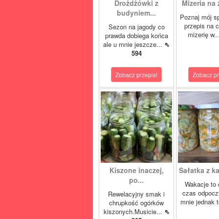
Drożdżówki z
Mizeria na 
budyniem...
Poznaj mój s
przepis na 
Sezon na jagody co
mizerię w.
prawda dobiega końca
ale u mnie jeszcze...
⇖
594
Zobacz przepis!
Zobacz pr
Kiszone inaczej,
Sałatka z ka
po...
Wakacje to 
czas odpocz
Rewelacyjny smak i
mnie jednak t
chrupkość ogórków
kiszonych.Musicie...
⇖