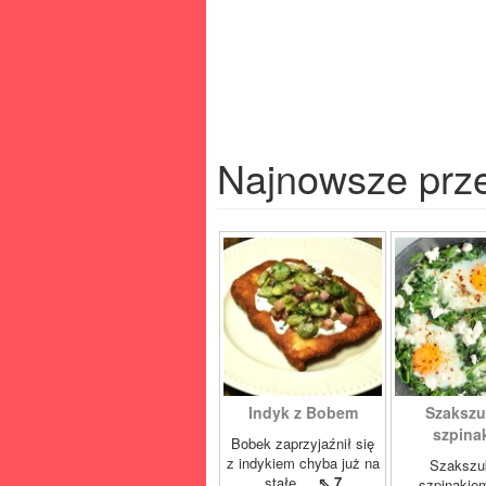
Najnowsze prz
Indyk z Bobem
Szakszu
szpina
Bobek zaprzyjaźnił się
z indykiem chyba już na
Szakszu
stałe....
⇖ 7
szpinakiem