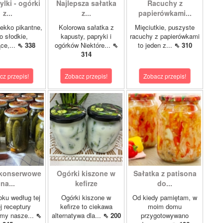
lki - ogórki
Najlepsza sałatka
Racuchy z
z...
z...
papierówkami...
ekko pikantne,
Kolorowa sałatka z
Mięciutkie, puszyste
o słodkie,
kapusty, papryki i
racuchy z papierówkami
ce,...
⇖ 338
ogórków Niektóre...
⇖
to jeden z...
⇖ 310
314
cz przepis!
Zobacz przepis!
Zobacz przepis!
 konserwowe
Ogórki kiszone w
Sałatka z patisona
na...
kefirze
do...
oku według tej
Ogórki kiszone w
Od kiedy pamiętam, w
 receptury
kefirze to ciekawa
moim domu
my nasze...
⇖
alternatywa dla...
⇖ 200
przygotowywano