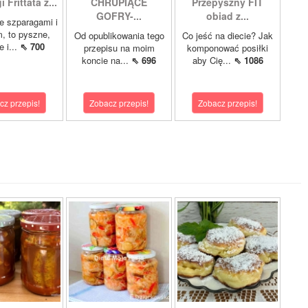
 Frittata z...
CHRUPIĄCE
Przepyszny FIT
GOFRY-...
obiad z...
ze szparagami i
, to pyszne,
Od opublikowania tego
Co jeść na diecie? Jak
 i...
⇖ 700
przepisu na moim
komponować posiłki
koncie na...
⇖ 696
aby Cię...
⇖ 1086
cz przepis!
Zobacz przepis!
Zobacz przepis!