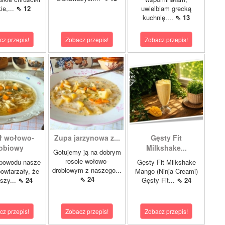
ie,...
⇖ 12
uwielbiam grecką
kuchnię....
⇖ 13
cz przepis!
Zobacz przepis!
Zobacz przepis!
ł wołowo-
Zupa jarzynowa z...
Gęsty Fit
obiowy
Milkshake...
Gotujemy ją na dobrym
rosole wołowo-
 powodu nasze
Gęsty Fit Milkshake
drobiowym z naszego...
owtarzały, że
Mango (Ninja Creami)
⇖ 24
pszy...
⇖ 24
Gęsty Fit...
⇖ 24
cz przepis!
Zobacz przepis!
Zobacz przepis!