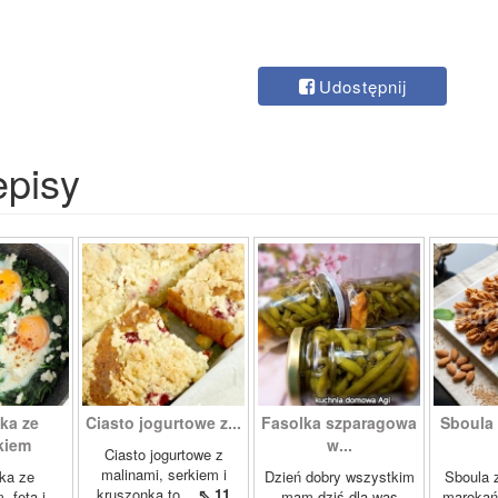
Udostępnij
episy
ka ze
Ciasto jogurtowe z...
Fasolka szparagowa
Sboula 
kiem
w...
Ciasto jogurtowe z
malinami, serkiem i
ka ze
Dzień dobry wszystkim
Sboula 
kruszonką to...
⇖ 11
, fetą i
mam dziś dla was
marokańs