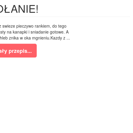
OŁANIE!
z swieze pieczywo rankiem, do tego
sty na kanapki i sniadanie gotowe. A
hleb znika w oka mgnieniu.Kazdy z ...
ły przepis...