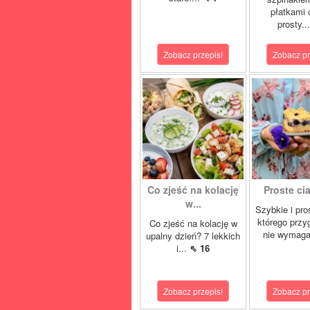
płatkami c
prosty..
Zobacz przepis!
Zobacz pr
Co zjeść na kolację
Proste cia
w...
Szybkie i pro
którego przy
Co zjeść na kolację w
nie wymaga
upalny dzień? 7 lekkich
i...
⇖ 16
Zobacz przepis!
Zobacz pr