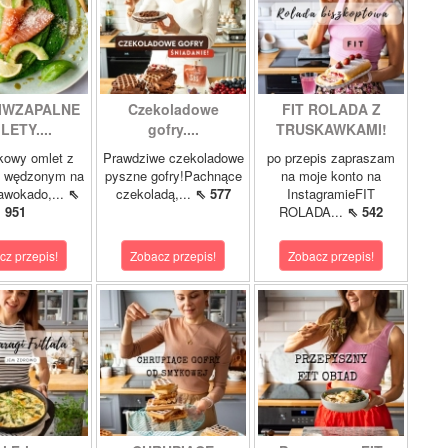
IWZAPALNE
Czekoladowe
FIT ROLADA Z
LETY....
gofry....
TRUSKAWKAMI!
kowy omlet z
Prawdziwe czekoladowe
po przepis zapraszam
m wędzonym na
pyszne gofry!Pachnące
na moje konto na
 awokado,...
⇖
czekoladą,...
⇖ 577
InstagramieFIT
951
ROLADA...
⇖ 542
cz przepis!
Zobacz przepis!
Zobacz przepis!