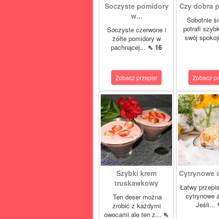
Soczyste pomidory
Czy dobra pa
w...
Sobotnie ś
potrafi szyb
Soczyste czerwone i
swój spokoj
żółte pomidory w
pachnącej...
⇖ 16
Zobacz przepis!
Zobacz pr
Szybki krem
Cytrynowe ci
truskawkowy
Łatwy przepis
cytrynowe z
Ten deser można
Jeśli...
zrobić z każdymi
owocami ale ten z...
⇖