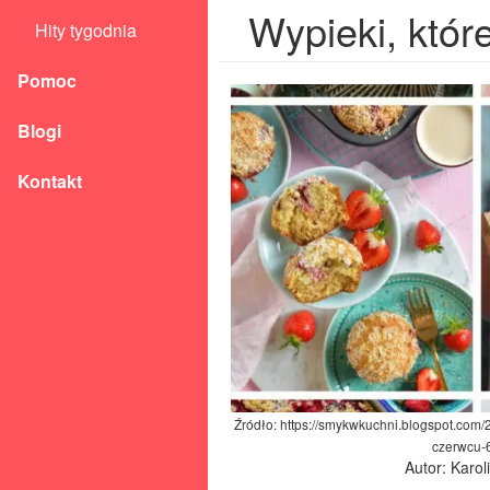
Wypieki, któr
Hity tygodnia
Pomoc
Blogi
Kontakt
Źródło: https://smykwkuchni.blogspot.com/
czerwcu-6
Autor: Karo