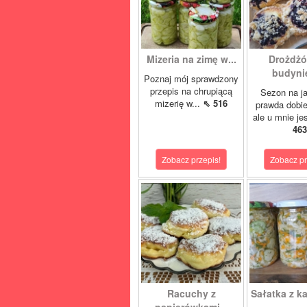
Mizeria na zimę w...
Drożdżó
budynie
Poznaj mój sprawdzony
przepis na chrupiącą
Sezon na j
mizerię w...
⇖ 516
prawda dobi
ale u mnie je
463
Zobacz przepis!
Zobacz pr
Racuchy z
Sałatka z ka