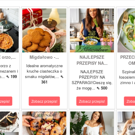
orzo,...
Migdałowo -...
NAJLEPSZE
PRZEC
PRZEPISY NA...
OM
orzo z
Idealne aromatyczne
rmezanem i
kruche ciasteczka o
NAJLEPSZE
Szpina
o...
⇖ 199
smaku migdałów,...
⇖
PRZEPISY NA
łososie
361
SZPARAGI!Cieszę się,
zimno i
że mogę...
⇖ 500
zepis!
Zobacz przepis!
Zobacz przepis!
Zoba