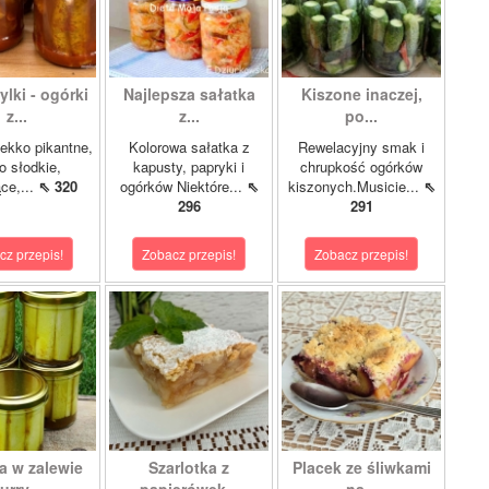
lki - ogórki
Najlepsza sałatka
Kiszone inaczej,
z...
z...
po...
ekko pikantne,
Kolorowa sałatka z
Rewelacyjny smak i
o słodkie,
kapusty, papryki i
chrupkość ogórków
ce,...
⇖ 320
ogórków Niektóre...
⇖
kiszonych.Musicie...
⇖
296
291
cz przepis!
Zobacz przepis!
Zobacz przepis!
a w zalewie
Szarlotka z
Placek ze śliwkami