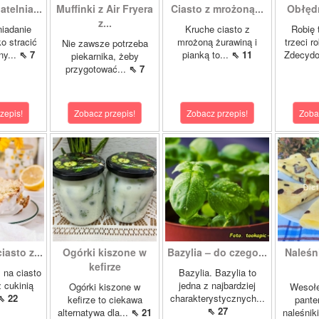
telnia...
Muffinki z Air Fryera
Ciasto z mrożoną...
Obłędn
z...
niadanie
Kruche ciasto z
Robię 
ko stracić
mrożoną żurawiną i
trzeci r
Nie zawsze potrzeba
ny...
⇖ 7
pianką to...
⇖ 11
Zdecydo
piekarnika, żeby
przygotować...
⇖ 7
zepis!
Zobacz przepis!
Zobacz przepis!
Zoba
asto z...
Ogórki kiszone w
Bazylia – do czego...
Naleśn
kefirze
 na ciasto
Bazylia. Bazylia to
 cukinią
jedna z najbardziej
Ogórki kiszone w
Wesołe
⇖ 22
charakterystycznych...
kefirze to ciekawa
pante
⇖ 27
alternatywa dla...
⇖ 21
naleśnik