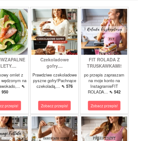
IWZAPALNE
Czekoladowe
FIT ROLADA Z
LETY....
gofry....
TRUSKAWKAMI!
kowy omlet z
Prawdziwe czekoladowe
po przepis zapraszam
m wędzonym na
pyszne gofry!Pachnące
na moje konto na
 awokado,...
⇖
czekoladą,...
⇖ 576
InstagramieFIT
950
ROLADA...
⇖ 542
cz przepis!
Zobacz przepis!
Zobacz przepis!