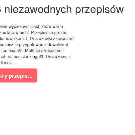
 6 niezawodnych przepisów
nie wypiekow i ciast, ktore warto
c lato w pelni. Przepisy sa proste,
 domownikom.1. Drozdzowki z owocami
 mozesz je przygotowac z dowolnymi
polecam!2. Muffinki z kokosem i
osob na cos slodkiego!3. Drozdzowe z
iloscia ...
ły przepis...