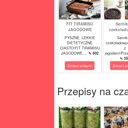
FIT TIRAMISU
Sernik
JAGODOWE
czekolad
PYSZNE, LEKKIE
Sernik
DIETETYCZNE
czekoladowy
CIASTO!FIT TIRAMISU
z
JAGODOWE,...
⇖ 602
jagodami!Prze
⇖ 55
Zobacz przepis!
Zobacz pr
Przepisy na cz