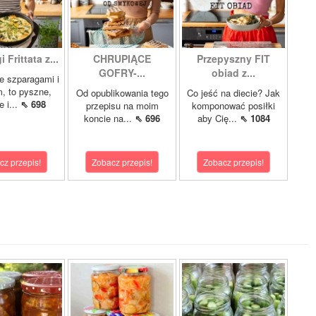
 Frittata z...
CHRUPIĄCE
Przepyszny FIT
GOFRY-...
obiad z...
ze szparagami i
, to pyszne,
Od opublikowania tego
Co jeść na diecie? Jak
 i...
⇖ 698
przepisu na moim
komponować posiłki
koncie na...
⇖ 696
aby Cię...
⇖ 1084
cz przepis!
Zobacz przepis!
Zobacz przepis!