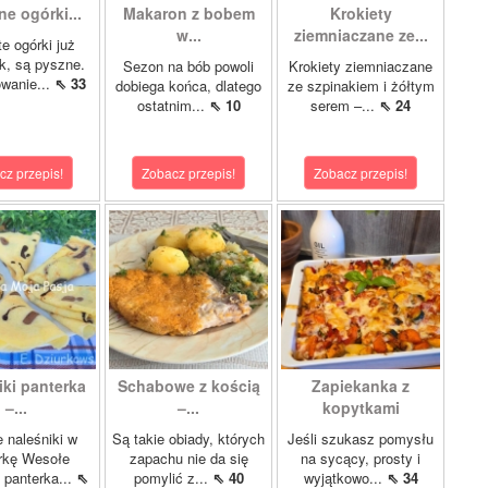
e ogórki...
Makaron z bobem
Krokiety
w...
ziemniaczane ze...
te ogórki już
ok, są pyszne.
Sezon na bób powoli
Krokiety ziemniaczane
wanie...
⇖ 33
dobiega końca, dlatego
ze szpinakiem i żółtym
ostatnim...
⇖ 10
serem –...
⇖ 24
cz przepis!
Zobacz przepis!
Zobacz przepis!
iki panterka
Schabowe z kością
Zapiekanka z
–...
–...
kopytkami
 naleśniki w
Są takie obiady, których
Jeśli szukasz pomysłu
rkę Wesołe
zapachu nie da się
na sycący, prosty i
i panterka...
⇖
pomylić z...
⇖ 40
wyjątkowo...
⇖ 34