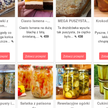
wki z
Ciasto Ismena –...
MEGA PUSZYSTA...
Krokody
m...
Ciasto Ismena na dużą
Ta drożdżówka wyszła
blachę z bitą
tak puszysta, że ciężko
agody co
Pyszne, l
śmietaną,...
⇖ 459
było...
⇖ 438
ega końca
lekk
szcze...
⇖
chrupią
zepis!
Zobacz przepis!
Zobacz przepis!
Zoba
pusty i...
Sałatka z patisona
Rewelacyjne ogórki
Cukini