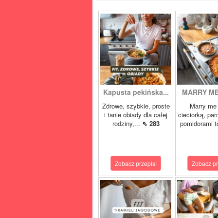
Kapusta pekińska...
MARRY ME 
Zdrowe, szybkie, proste
Marry me 
i tanie obiady dla całej
cieciorką, pa
rodziny,...
⇖ 283
pomidorami t
Zobacz przepis!
Zobacz pr