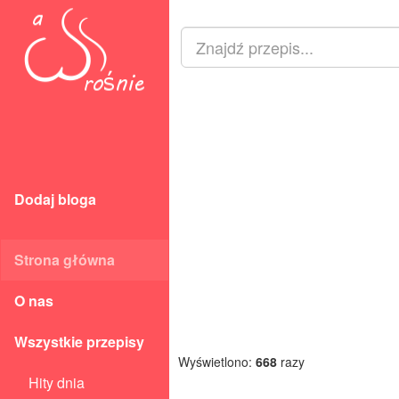
Dodaj bloga
Strona główna
O nas
Wszystkie przepisy
Wyświetlono:
668
razy
Hity dnia