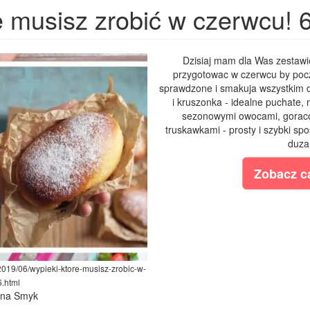
e musisz zrobić w czerwcu!
Dzisiaj mam dla Was zestawie
przygotowac w czerwcu by poczu
sprawdzone i smakuja wszystkim
i kruszonka - idealne puchate,
sezonowymi owocami, goraco 
truskawkami - prosty i szybki sp
duza 
Zobacz ca
2019/06/wypieki-ktore-musisz-zrobic-w-
.html
lina Smyk