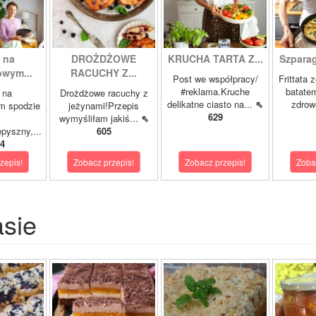
 na
DROŻDŻOWE
KRUCHA TARTA Z...
Szparagi
owym...
RACUCHY Z...
Post we współpracy/
Frittata 
#reklama.Kruche
batatem
 na
Drożdżowe racuchy z
delikatne ciasto na...
⇖
zdrowe
m spodzie
jeżynami!Przepis
629
wymyśliłam jakiś...
⇖
pyszny,...
605
4
zepis!
Zobacz przepis!
Zobacz przepis!
Zoba
asie