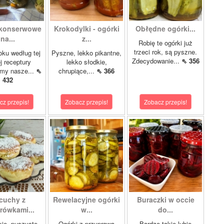
 konserwowe
Krokodylki - ogórki
Obłędne ogórki...
na...
z...
Robię te ogórki już
trzeci rok, są pyszne.
oku według tej
Pyszne, lekko pikantne,
Zdecydowanie...
⇖ 356
 receptury
lekko słodkie,
my nasze...
⇖
chrupiące,...
⇖ 366
432
cz przepis!
Zobacz przepis!
Zobacz przepis!
cuchy z
Rewelacyjne ogórki
Buraczki w occie
rówkami...
w...
do...
kie, puszyste
Ogórki z przyprawą
Bardzo takie lubię