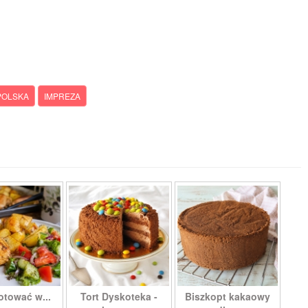
 POLSKA
IMPREZA
otować w...
Tort Dyskoteka -
Biszkopt kakaowy