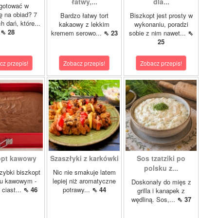
łatwy,...
dla...
gotować w
lę na obiad? 7
Bardzo łatwy tort
Biszkopt jest prosty w
 dań, które...
kakaowy z lekkim
wykonaniu, poradzi
⇖ 28
kremem serowo...
⇖ 23
sobie z nim nawet...
⇖
25
cz przepis!
Zobacz przepis!
Zobacz przepis!
opt kawowy
Szaszłyki z karkówki
Sos tzatziki po
polsku z...
szybki biszkopt
Nic nie smakuje latem
u kawowym -
lepiej niż aromatyczne
Doskonały do mięs z
 ciast...
⇖ 46
potrawy...
⇖ 44
grilla i kanapek z
wędliną. Sos,...
⇖ 37