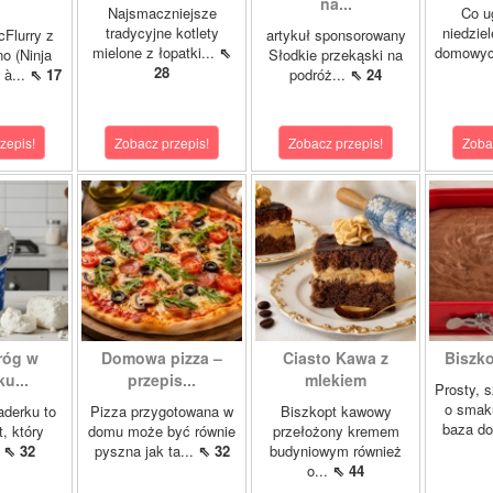
na...
Najsmaczniejsze
Co u
tradycyjne kotlety
niedzie
cFlurry z
artykuł sponsorowany
mielone z łopatki...
⇖
domowych
o (Ninja
Słodkie przekąski na
28
 à...
⇖ 17
podróż...
⇖ 24
zepis!
Zobacz przepis!
Zobacz przepis!
Zoba
róg w
Domowa pizza –
Ciasto Kawa z
Biszk
u...
przepis...
mlekiem
Prosty, 
o smak
aderku to
Pizza przygotowana w
Biszkopt kawowy
baza do
t, który
domu może być równie
przełożony kremem
.
⇖ 32
pyszna jak ta...
⇖ 32
budyniowym również
o...
⇖ 44