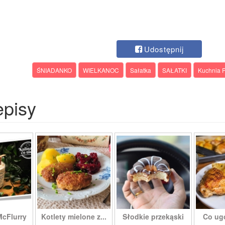
Udostępnij
ŚNIADANKO
WIELKANOC
Sałatka
SAŁATKI
Kuchnia
episy
McFlurry
Kotlety mielone z...
Słodkie przekąski
Co ug