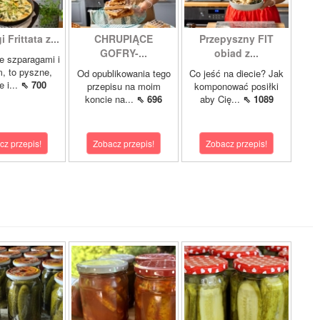
 Frittata z...
CHRUPIĄCE
Przepyszny FIT
GOFRY-...
obiad z...
ze szparagami i
, to pyszne,
Od opublikowania tego
Co jeść na diecie? Jak
 i...
⇖ 700
przepisu na moim
komponować posiłki
koncie na...
⇖ 696
aby Cię...
⇖ 1089
cz przepis!
Zobacz przepis!
Zobacz przepis!