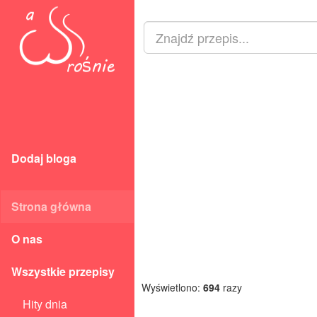
Dodaj bloga
Strona główna
O nas
Wszystkie przepisy
Wyświetlono:
694
razy
Hity dnia