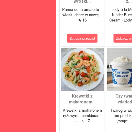
włoski...
z...
Panna cotta amaretto –
Lody à la M
włoski deser w nowej...
Kinder Buen
⇖ 16
Creami) Lody
Zobacz przepis!
Zobacz pr
Krewetki z
Czy twa
makaronem...
wiaderk
Krewetki z makaronem
Twaróg w wi
ryżowym i pomidorami
ten produk
–...
⇖ 17
„ratuje”..