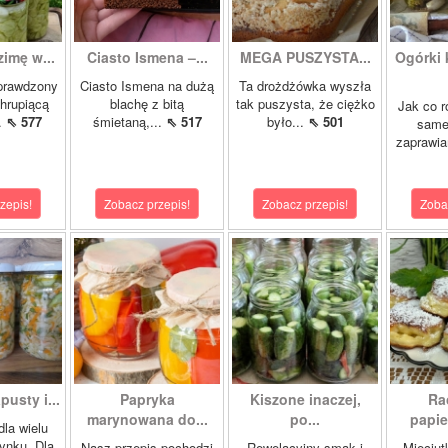
zimę w...
Ciasto Ismena –...
MEGA PUSZYSTA...
Ogórki
prawdzony
Ciasto Ismena na dużą
Ta drożdżówka wyszła
chrupiącą
blachę z bitą
tak puszysta, że ciężko
Jak co r
..
⇖ 577
śmietaną,...
⇖ 517
było...
⇖ 501
samej
zaprawia
zepis!
Zobacz przepis!
Zobacz przepis!
Zoba
pusty i...
Papryka
Kiszone inaczej,
Ra
marynowana do...
po...
papie
dla wielu
ynku. Dla
Nasz przepis pochodzi
Rewelacyjny smak i
Mięciut