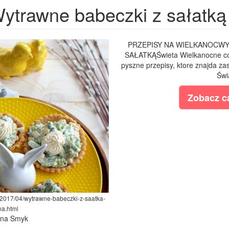
ytrawne babeczki z sałatką
PRZEPISY NA WIELKANOCWY
SAŁATKĄŚwieta Wielkanocne co r
pyszne przepisy, ktore znajda za
Świ
Zobacz ca
/2017/04/wytrawne-babeczki-z-saatka-
na.html
lina Smyk