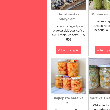
Drożdżówki z
Mizeria na 
budyniem...
Poznaj mój s
przepis na 
Sezon na jagody co
mizerię w.
prawda dobiega końca
ale u mnie jeszcze...
⇖
636
Zobacz przepis!
Zobacz pr
Najlepsza sałatka
Sałatka z ka
z...
Wakacje to 
czas odpocz
Kolorowa sałatka z