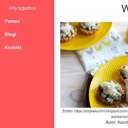
W
Hity tygodnia
Pomoc
Blogi
Kontakt
Źródło: https://smykwkuchni.blogspot.com
wielkanoc
Autor: Karo