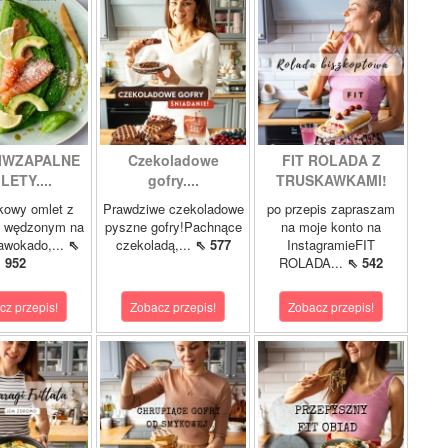
IWZAPALNE
Czekoladowe
FIT ROLADA Z
LETY....
gofry....
TRUSKAWKAMI!
kowy omlet z
Prawdziwe czekoladowe
po przepis zapraszam
m wędzonym na
pyszne gofry!Pachnące
na moje konto na
 awokado,...
⇖
czekoladą,...
⇖ 577
InstagramieFIT
952
ROLADA...
⇖ 542
cz przepis!
Zobacz przepis!
Zobacz przepis!