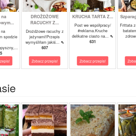
 na
DROŻDŻOWE
KRUCHA TARTA Z...
Szparagi
owym...
RACUCHY Z...
Post we współpracy/
Frittata 
#reklama.Kruche
batatem
 na
Drożdżowe racuchy z
delikatne ciasto na...
⇖
zdrowe
m spodzie
jeżynami!Przepis
631
wymyśliłam jakiś...
⇖
pyszny,...
607
5
zepis!
Zobacz przepis!
Zobacz przepis!
Zoba
asie