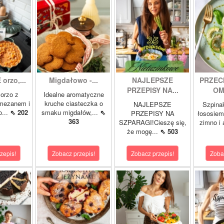
orzo,...
Migdałowo -...
NAJLEPSZE
PRZEC
PRZEPISY NA...
OM
orzo z
Idealne aromatyczne
rmezanem i
kruche ciasteczka o
NAJLEPSZE
Szpina
o...
⇖ 202
smaku migdałów,...
⇖
PRZEPISY NA
łososie
363
SZPARAGI!Cieszę się,
zimno i
że mogę...
⇖ 503
zepis!
Zobacz przepis!
Zobacz przepis!
Zoba