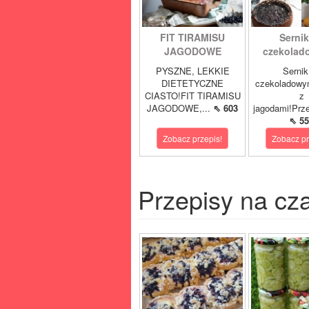
FIT TIRAMISU
Sernik
JAGODOWE
czekolad
PYSZNE, LEKKIE
Sernik
DIETETYCZNE
czekoladowy
CIASTO!FIT TIRAMISU
z
JAGODOWE,...
⇖ 603
jagodami!Prze
⇖ 55
Zobacz przepis!
Zobacz pr
Przepisy na cz