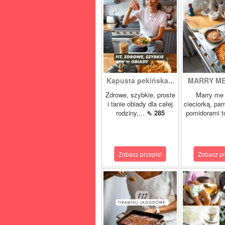
Kapusta pekińska...
MARRY ME 
Zdrowe, szybkie, proste
Marry me 
i tanie obiady dla całej
cieciorką, pa
rodziny,...
⇖ 285
pomidorami t
Zobacz przepis!
Zobacz pr