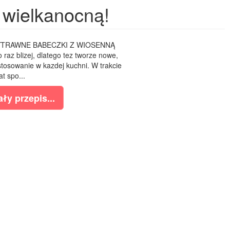
 wielkanocną!
TRAWNE BABECZKI Z WIOSENNĄ
az blizej, dlatego tez tworze nowe,
stosowanie w kazdej kuchni. W trakcie
at spo...
ły przepis...