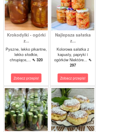
Krokodylki - ogórki
Najlepsza sałatka
z...
z...
Pyszne, lekko pikantne,
Kolorowa sałatka z
lekko słodkie,
kapusty, papryki i
chrupiące,...
⇖ 320
ogórków Niektóre...
⇖
297
Zobacz przepis!
Zobacz przepis!