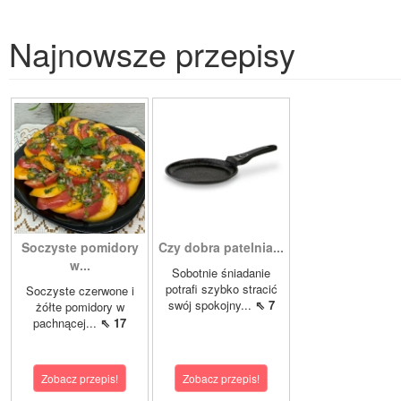
Najnowsze przepisy
Soczyste pomidory
Czy dobra patelnia...
w...
Sobotnie śniadanie
potrafi szybko stracić
Soczyste czerwone i
swój spokojny...
⇖ 7
żółte pomidory w
pachnącej...
⇖ 17
Zobacz przepis!
Zobacz przepis!