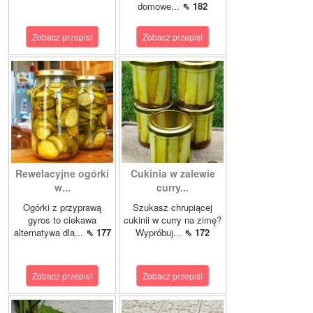
domowe...
⇖ 182
Zobacz przepis!
Zobacz przepis!
Rewelacyjne ogórki
Cukinia w zalewie
w...
curry...
Ogórki z przyprawą
Szukasz chrupiącej
gyros to ciekawa
cukinii w curry na zimę?
alternatywa dla...
⇖ 177
Wypróbuj...
⇖ 172
Zobacz przepis!
Zobacz przepis!