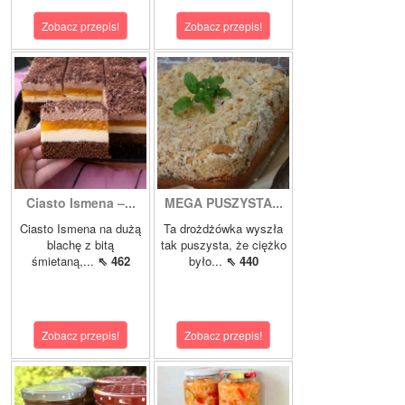
Zobacz przepis!
Zobacz przepis!
Ciasto Ismena –...
MEGA PUSZYSTA...
Ciasto Ismena na dużą
Ta drożdżówka wyszła
blachę z bitą
tak puszysta, że ciężko
śmietaną,...
⇖ 462
było...
⇖ 440
Zobacz przepis!
Zobacz przepis!