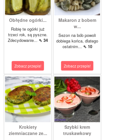
Obłędne ogórki...
Makaron z bobem
w...
Robię te ogórki już
trzeci rok, są pyszne.
Sezon na bób powoli
Zdecydowanie...
⇖ 34
dobiega końca, dlatego
ostatnim...
⇖ 10
Zobacz przepis!
Zobacz przepis!
Krokiety
Szybki krem
ziemniaczane ze...
truskawkowy