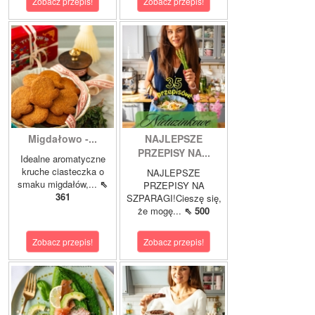
Zobacz przepis!
Zobacz przepis!
Migdałowo -...
NAJLEPSZE
PRZEPISY NA...
Idealne aromatyczne
kruche ciasteczka o
NAJLEPSZE
smaku migdałów,...
⇖
PRZEPISY NA
361
SZPARAGI!Cieszę się,
że mogę...
⇖ 500
Zobacz przepis!
Zobacz przepis!