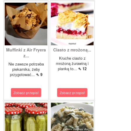
Muffinki z Air Fryera
Ciasto z mrożoną...
z...
Kruche ciasto z
mrożoną żurawiną i
Nie zawsze potrzeba
pianką to...
⇖ 12
piekarnika, żeby
przygotować...
⇖ 9
Zobacz przepis!
Zobacz przepis!