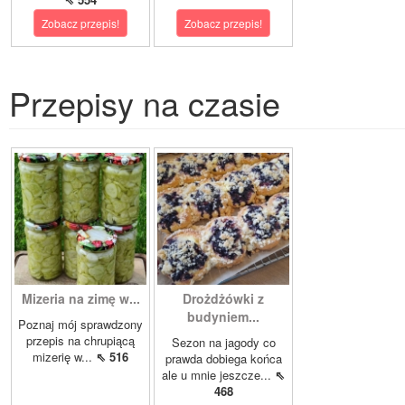
Zobacz przepis!
Zobacz przepis!
Przepisy na czasie
Mizeria na zimę w...
Drożdżówki z
budyniem...
Poznaj mój sprawdzony
przepis na chrupiącą
Sezon na jagody co
mizerię w...
⇖ 516
prawda dobiega końca
ale u mnie jeszcze...
⇖
468