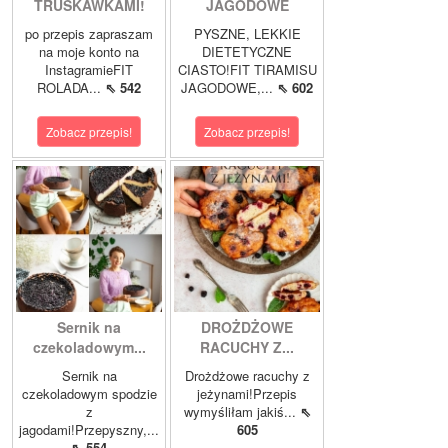
TRUSKAWKAMI!
JAGODOWE
po przepis zapraszam
PYSZNE, LEKKIE
na moje konto na
DIETETYCZNE
InstagramieFIT
CIASTO!FIT TIRAMISU
ROLADA...
⇖ 542
JAGODOWE,...
⇖ 602
Zobacz przepis!
Zobacz przepis!
Sernik na
DROŻDŻOWE
czekoladowym...
RACUCHY Z...
Sernik na
Drożdżowe racuchy z
czekoladowym spodzie
jeżynami!Przepis
z
wymyśliłam jakiś...
⇖
jagodami!Przepyszny,...
605
⇖ 554