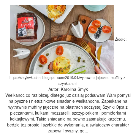
Źródło:
https://smykwkuchni.blogspot.com/2019/04/wytrawne-jajeczne-muffiny-z-
szynka.html
Autor: Karolina Smyk
Wielkanoc co raz blizej, dlatego juz dzisiaj podsuwam Wam pomysl
na pyszne i nietuzinkowe sniadanie wielkanocne. Zapiekane na
wytrawnie muffiny jajeczne na plastrach soczystej Szynki Ojca z
pieczarkami, kulkami mozzarelli, szczypiorkiem i pomidorkami
koktajlowymi. Takie sniadanie na pewno zasmakuje kazdemu,
bedzie tez proste i szybkie do wykonania, a swiateczny charakter
zapewni pyszny, ge...