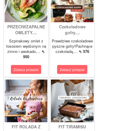
PRZECIWZAPALNE
Czekoladowe
OMLETY....
gofry....
Szpinakowy omlet z
Prawdziwe czekoladowe
łososiem wędzonym na
pyszne gofry!Pachnące
zimno i awokado,...
⇖
czekoladą,...
⇖ 576
950
Zobacz przepis!
Zobacz przepis!
FIT ROLADA Z
FIT TIRAMISU