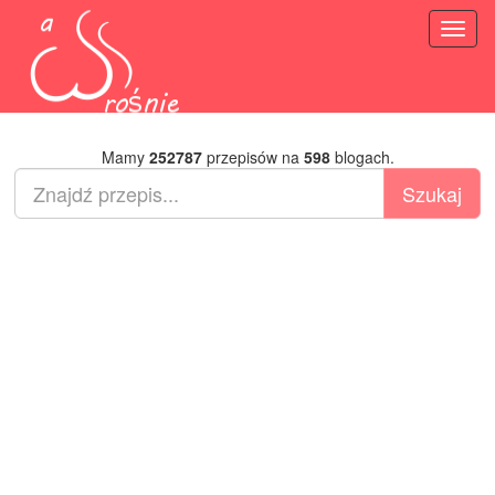
Toggl
naviga
Mamy
252787
przepisów na
598
blogach.