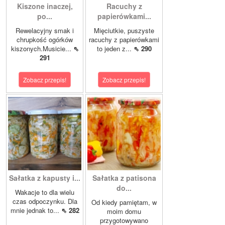
Kiszone inaczej,
Racuchy z
po...
papierówkami...
Rewelacyjny smak i
Mięciutkie, puszyste
chrupkość ogórków
racuchy z papierówkami
kiszonych.Musicie...
⇖
to jeden z...
⇖ 290
291
Zobacz przepis!
Zobacz przepis!
Sałatka z kapusty i...
Sałatka z patisona
do...
Wakacje to dla wielu
czas odpoczynku. Dla
Od kiedy pamiętam, w
mnie jednak to...
⇖ 282
moim domu
przygotowywano