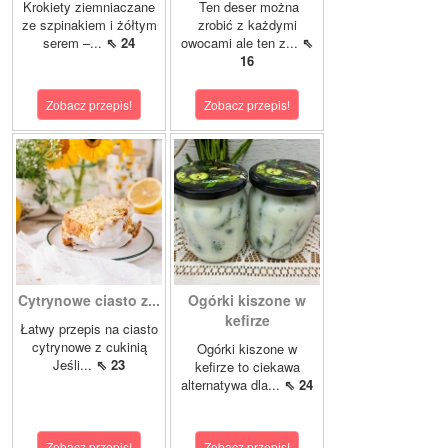
Krokiety ziemniaczane
Ten deser można
ze szpinakiem i żółtym
zrobić z każdymi
serem –...
⇖ 24
owocami ale ten z...
⇖
16
Zobacz przepis!
Zobacz przepis!
Cytrynowe ciasto z...
Ogórki kiszone w
kefirze
Łatwy przepis na ciasto
cytrynowe z cukinią
Ogórki kiszone w
Jeśli...
⇖ 23
kefirze to ciekawa
alternatywa dla...
⇖ 24
Zobacz przepis!
Zobacz przepis!