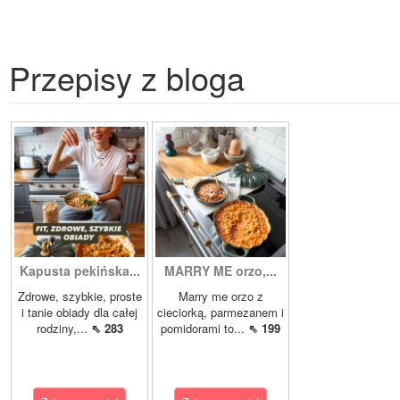
Przepisy z bloga
Kapusta pekińska...
MARRY ME orzo,...
Zdrowe, szybkie, proste
Marry me orzo z
i tanie obiady dla całej
cieciorką, parmezanem i
rodziny,...
⇖ 283
pomidorami to...
⇖ 199