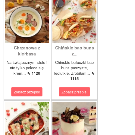
Chrzanowa z
Chińskie bao buns
kiełbasą
z...
Na świątecznym stole i
Chińskie bułeczki bao
nie tylko poleca się
buns puszyste,
krem...
⇖ 1120
leciutkie. Zrobiłam...
⇖
1115
Zobacz przepis!
Zobacz przepis!