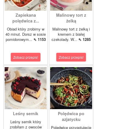
Zapiekana
Malinowy tort z
polędwica z...
żelką
Obiad który zrobimy w
Malinowy tort z żelką i
40 minut. Dorsz w sosie
kremem z białej
pomidorowym...
⇖ 1153
czekolady. W...
⇖ 1285
Zobacz przepis!
Zobacz przepis!
Leśny sernik
Polędwica po
azjatycku
Leśny sernik który
zrobiłam z owoców
Polędwicę przygotujecie