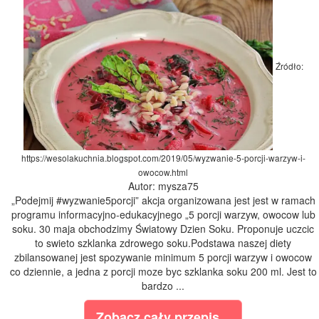
Źródło:
https://wesolakuchnia.blogspot.com/2019/05/wyzwanie-5-porcji-warzyw-i-
owocow.html
Autor: mysza75
„Podejmij #wyzwanie5porcji” akcja organizowana jest jest w ramach
programu informacyjno-edukacyjnego „5 porcji warzyw, owocow lub
soku. 30 maja obchodzimy Światowy Dzien Soku. Proponuje uczcic
to swieto szklanka zdrowego soku.Podstawa naszej diety
zbilansowanej jest spozywanie minimum 5 porcji warzyw i owocow
co dziennie, a jedna z porcji moze byc szklanka soku 200 ml. Jest to
bardzo ...
Zobacz cały przepis...