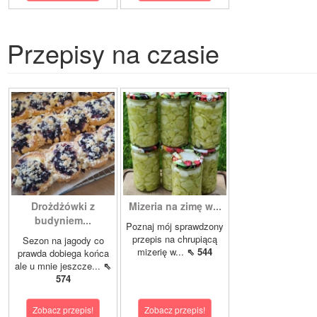
Przepisy na czasie
Drożdżówki z
Mizeria na zimę w...
budyniem...
Poznaj mój sprawdzony
przepis na chrupiącą
Sezon na jagody co
mizerię w...
⇖ 544
prawda dobiega końca
ale u mnie jeszcze...
⇖
574
Zobacz przepis!
Zobacz przepis!