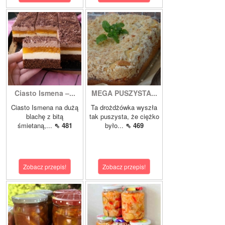
Ciasto Ismena –...
MEGA PUSZYSTA...
Ciasto Ismena na dużą
Ta drożdżówka wyszła
blachę z bitą
tak puszysta, że ciężko
śmietaną,...
⇖ 481
było...
⇖ 469
Zobacz przepis!
Zobacz przepis!