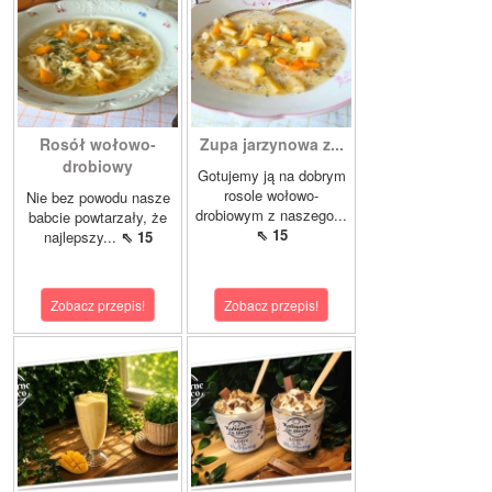
Rosół wołowo-
Zupa jarzynowa z...
drobiowy
Gotujemy ją na dobrym
rosole wołowo-
Nie bez powodu nasze
drobiowym z naszego...
babcie powtarzały, że
⇖ 15
najlepszy...
⇖ 15
Zobacz przepis!
Zobacz przepis!