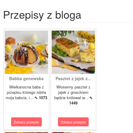
Przepisy z bloga
Babka genewska
Pasztet z jajek z...
Wielkanocna baba z
Wiosenny pasztet z
przepisu którego robiła
jajek z groszkiem
moja babcia, i...
⇖ 1073
będzie królował w...
⇖
1449
Zobacz przepis!
Zobacz przepis!