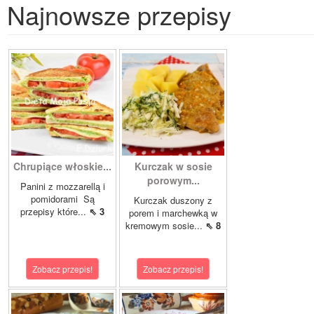
Najnowsze przepisy
Chrupiące włoskie...
Kurczak w sosie
porowym...
Panini z mozzarellą i
pomidorami Są
Kurczak duszony z
przepisy które...
⇖ 3
porem i marchewką w
kremowym sosie...
⇖ 8
Zobacz przepis!
Zobacz przepis!