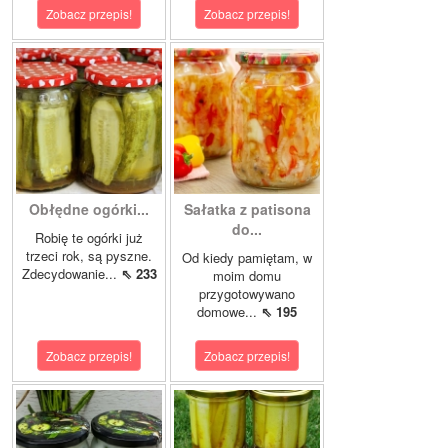
Zobacz przepis!
Zobacz przepis!
Obłędne ogórki...
Sałatka z patisona
do...
Robię te ogórki już
trzeci rok, są pyszne.
Od kiedy pamiętam, w
Zdecydowanie...
⇖ 233
moim domu
przygotowywano
domowe...
⇖ 195
Zobacz przepis!
Zobacz przepis!