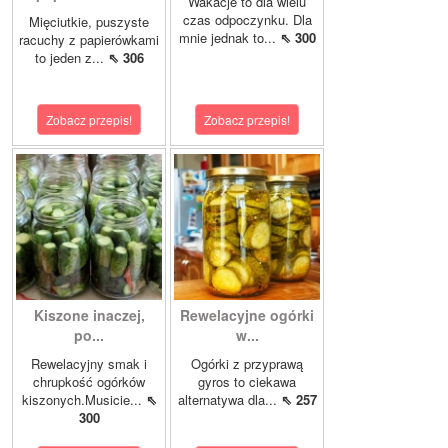
Wakacje to dla wielu
czas odpoczynku. Dla
Mięciutkie, puszyste
mnie jednak to...
⇖ 300
racuchy z papierówkami
to jeden z...
⇖ 306
Zobacz przepis!
Zobacz przepis!
Kiszone inaczej,
Rewelacyjne ogórki
po...
w...
Rewelacyjny smak i
Ogórki z przyprawą
chrupkość ogórków
gyros to ciekawa
kiszonych.Musicie...
⇖
alternatywa dla...
⇖ 257
300