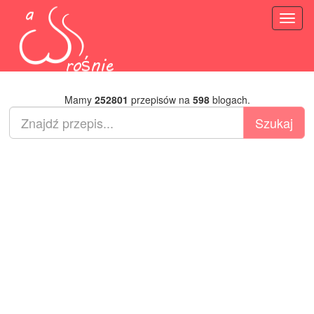
Toggl
naviga
Mamy
252801
przepisów na
598
blogach.