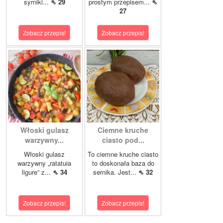
syrniki...
⇖ 29
prostym przepisem...
⇖
27
Zobacz przepis!
Zobacz przepis!
Włoski gulasz
Ciemne kruche
warzywny...
ciasto pod...
Włoski gulasz
To ciemne kruche ciasto
warzywny „ratatuia
to doskonała baza do
ligure” z...
⇖ 34
sernika. Jest...
⇖ 32
Zobacz przepis!
Zobacz przepis!