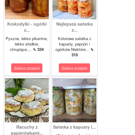
Krokodylki - ogórki
Najlepsza sałatka
z...
z...
Pyszne, lekko pikantne,
Kolorowa sałatka z
lekko słodkie,
kapusty, papryki i
chrupiące,...
⇖ 334
ogórków Niektóre...
⇖
310
Zobacz przepis!
Zobacz przepis!
Racuchy z
Sałatka z kapusty i...
papierówkami...