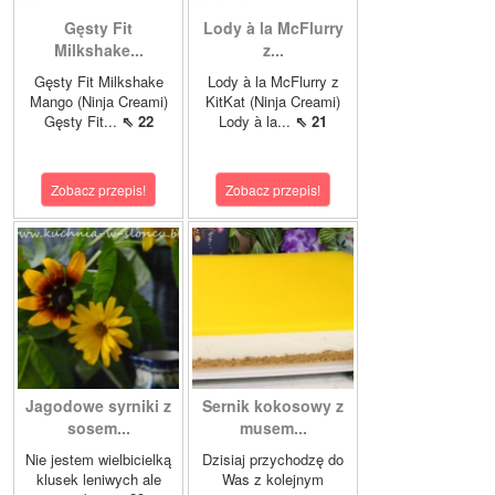
Gęsty Fit
Lody à la McFlurry
Milkshake...
z...
Gęsty Fit Milkshake
Lody à la McFlurry z
Mango (Ninja Creami)
KitKat (Ninja Creami)
Gęsty Fit...
⇖ 22
Lody à la...
⇖ 21
Zobacz przepis!
Zobacz przepis!
Jagodowe syrniki z
Sernik kokosowy z
sosem...
musem...
Nie jestem wielbicielką
Dzisiaj przychodzę do
klusek leniwych ale
Was z kolejnym