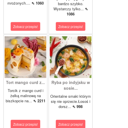
mrożonych....
⇖ 1060
bardzo szybko.
Wystarczy tylko...
⇖
1086
Zobacz przepis!
Zobacz przepis!
Tort mango curd z...
Ryba po indyjsku w
sosie...
Torcik z mango curd i
żelką malinową na
Orientalne smaki którym
biszkopcie na...
⇖ 2211
się nie oprzecie.Łosoś i
dorsz...
⇖ 998
Zobacz przepis!
Zobacz przepis!