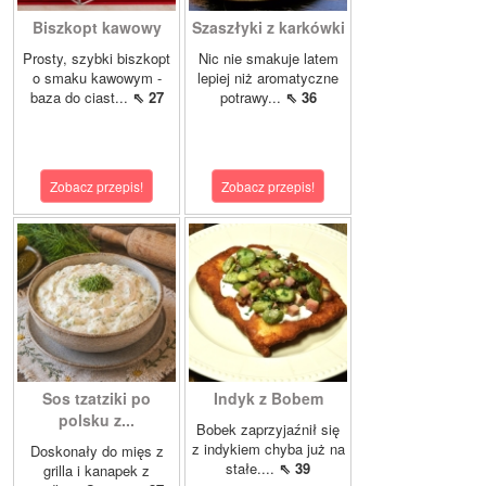
Biszkopt kawowy
Szaszłyki z karkówki
Prosty, szybki biszkopt
Nic nie smakuje latem
o smaku kawowym -
lepiej niż aromatyczne
baza do ciast...
⇖ 27
potrawy...
⇖ 36
Zobacz przepis!
Zobacz przepis!
Sos tzatziki po
Indyk z Bobem
polsku z...
Bobek zaprzyjaźnił się
z indykiem chyba już na
Doskonały do mięs z
stałe....
⇖ 39
grilla i kanapek z