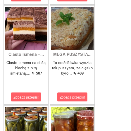
Ciasto Ismena –...
MEGA PUSZYSTA...
Ciasto Ismena na dużą
Ta drożdżówka wyszła
blachę z bitą
tak puszysta, że ciężko
śmietaną,...
⇖ 507
było...
⇖ 489
Zobacz przepis!
Zobacz przepis!