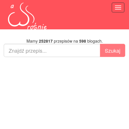
Toggl
naviga
Mamy
252817
przepisów na
598
blogach.