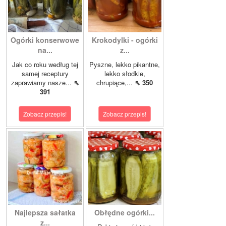
Ogórki konserwowe
Krokodylki - ogórki
na...
z...
Jak co roku według tej
Pyszne, lekko pikantne,
samej receptury
lekko słodkie,
zaprawiamy nasze...
⇖
chrupiące,...
⇖ 350
391
Zobacz przepis!
Zobacz przepis!
Najlepsza sałatka
Obłędne ogórki...
z...