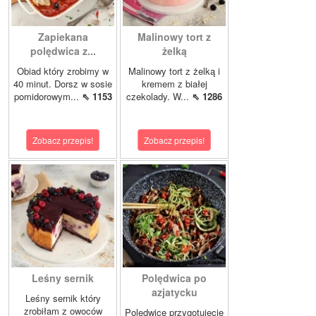
Zapiekana
Malinowy tort z
polędwica z...
żelką
Obiad który zrobimy w
Malinowy tort z żelką i
40 minut. Dorsz w sosie
kremem z białej
pomidorowym...
⇖ 1153
czekolady. W...
⇖ 1286
Zobacz przepis!
Zobacz przepis!
Leśny sernik
Polędwica po
azjatycku
Leśny sernik który
zrobiłam z owoców
Polędwicę przygotujecie