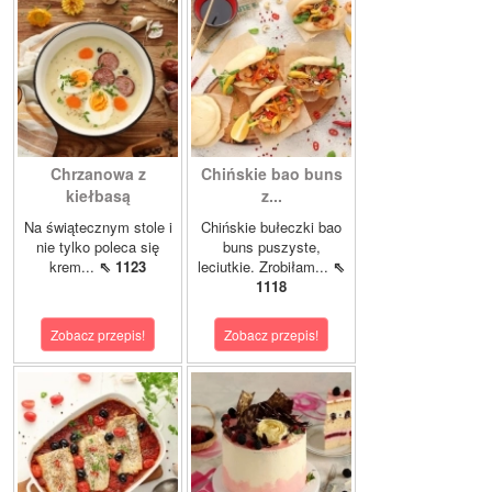
Chrzanowa z
Chińskie bao buns
kiełbasą
z...
Na świątecznym stole i
Chińskie bułeczki bao
nie tylko poleca się
buns puszyste,
krem...
⇖ 1123
leciutkie. Zrobiłam...
⇖
1118
Zobacz przepis!
Zobacz przepis!