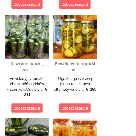
Zobacz przepis!
Zobacz przepis!
Kiszone inaczej,
Rewelacyjne ogórki
po...
w...
Rewelacyjny smak i
Ogórki z przyprawą
chrupkość ogórków
gyros to ciekawa
kiszonych.Musicie...
⇖
alternatywa dla...
⇖ 285
314
Zobacz przepis!
Zobacz przepis!