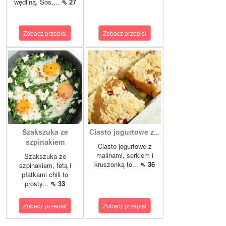
wędliną. Sos,...
⇖ 27
Zobacz przepis!
Zobacz przepis!
Szakszuka ze
Ciasto jogurtowe z...
szpinakiem
Ciasto jogurtowe z
malinami, serkiem i
Szakszuka ze
kruszonką to...
⇖ 36
szpinakiem, fetą i
płatkami chili to
prosty...
⇖ 33
Zobacz przepis!
Zobacz przepis!