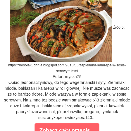
Źródło:
https://wesolakuchnia.blogspot.com/2018/06/zapiekana-kalarepa-w-sosie-
serowym.html
Autor: mysza75
Obiad jednonaczyniowy, do tego wegetarianski i syty. Ziemniaki
mlode, baklazan i kalarepa w roli glownej. Nie musze was zachecac
ze to bardzo dobre. Mlode warzywa w formie zapiekanki w sosie
serowym. Na zimno tez bedzie wam smakowac :-)3 ziemniaki mlode
duze1 kalarepa1 baklazanolej rzepakowysol, pieprz1 kawalek
papryki czerwonejsol, pieprzbazylia, oregano, tymianek
suszonykoper swiezysos:140...
Zobacz cały przepis...