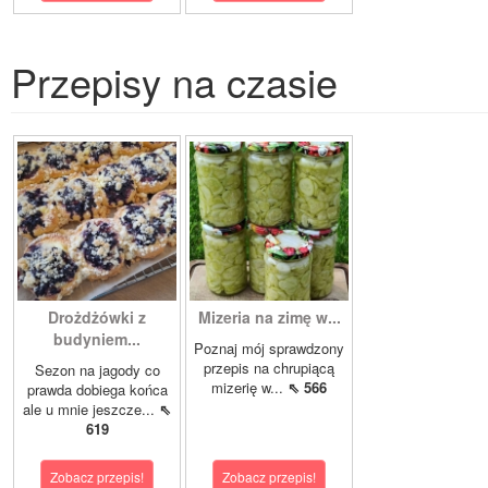
Przepisy na czasie
Drożdżówki z
Mizeria na zimę w...
budyniem...
Poznaj mój sprawdzony
przepis na chrupiącą
Sezon na jagody co
mizerię w...
⇖ 566
prawda dobiega końca
ale u mnie jeszcze...
⇖
619
Zobacz przepis!
Zobacz przepis!