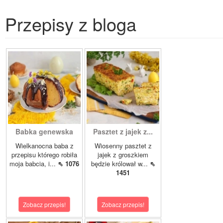
Przepisy z bloga
Babka genewska
Pasztet z jajek z...
Wielkanocna baba z
Wiosenny pasztet z
przepisu którego robiła
jajek z groszkiem
moja babcia, i...
⇖ 1076
będzie królował w...
⇖
1451
Zobacz przepis!
Zobacz przepis!