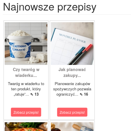
Najnowsze przepisy
Czy twaróg w
Jak planować
wiaderku...
zakupy...
Twaróg w wiaderku to
Planowanie zakupów
ten produkt, który
spożywczych pozwala
„ratuje”...
⇖ 13
ograniczyć...
⇖ 16
Zobacz przepis!
Zobacz przepis!