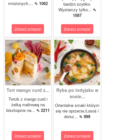
mrożonych....
⇖ 1062
bardzo szybko.
Wystarczy tylko...
⇖
1087
Zobacz przepis!
Zobacz przepis!
Tort mango curd z...
Ryba po indyjsku w
sosie...
Torcik z mango curd i
żelką malinową na
Orientalne smaki którym
biszkopcie na...
⇖ 2211
się nie oprzecie.Łosoś i
dorsz...
⇖ 999
Zobacz przepis!
Zobacz przepis!