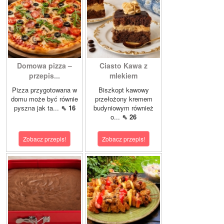
Domowa pizza –
Ciasto Kawa z
przepis...
mlekiem
Pizza przygotowana w
Biszkopt kawowy
domu może być równie
przełożony kremem
pyszna jak ta...
⇖ 16
budyniowym również
o...
⇖ 26
Zobacz przepis!
Zobacz przepis!