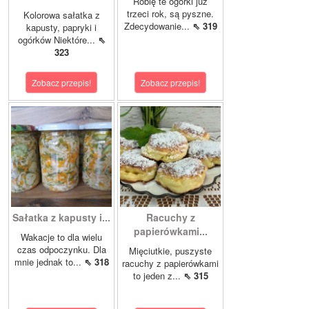
Robię te ogórki już
trzeci rok, są pyszne.
Kolorowa sałatka z
Zdecydowanie...
⇖ 319
kapusty, papryki i
ogórków Niektóre...
⇖
323
Zobacz przepis!
Zobacz przepis!
Sałatka z kapusty i...
Racuchy z
papierówkami...
Wakacje to dla wielu
czas odpoczynku. Dla
Mięciutkie, puszyste
mnie jednak to...
⇖ 318
racuchy z papierówkami
to jeden z...
⇖ 315