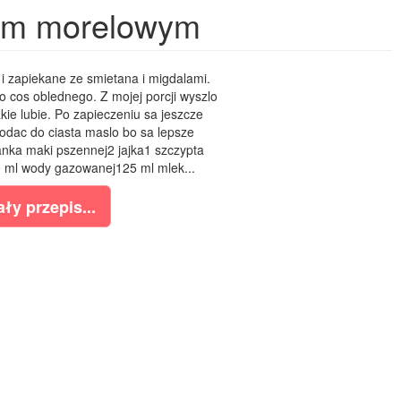
iem morelowym
i zapiekane ze smietana i migdalami.
o cos oblednego. Z mojej porcji wyszlo
akie lubie. Po zapieczeniu sa jeszcze
odac do ciasta maslo bo sa lepsze
lanka maki pszennej2 jajka1 szczypta
0 ml wody gazowanej125 ml mlek...
ły przepis...