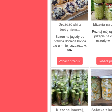
Drożdżówki z
Mizeria na 
budyniem...
Poznaj mój s
przepis na 
Sezon na jagody co
mizerię w.
prawda dobiega końca
ale u mnie jeszcze...
⇖
587
Zobacz przepis!
Zobacz pr
Kiszone inaczej,
Sałatka z ka