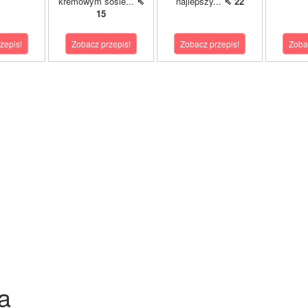
kremowym sosie...
⇖
najlepszy...
⇖ 22
15
zepis!
Zobacz przepis!
Zobacz przepis!
Zoba
a