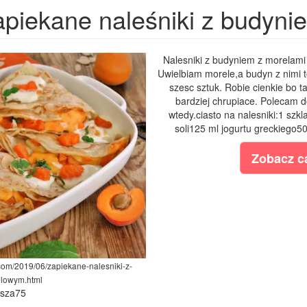
apiekane naleśniki z budyn
Nalesniki z budyniem z morelami 
Uwielbiam morele,a budyn z nimi t
szesc sztuk. Robie cienkie bo t
bardziej chrupiace. Polecam d
wtedy.ciasto na nalesniki:1 szk
soli125 ml jogurtu greckiego5
Zobacz ca
.com/2019/06/zapiekane-nalesniki-z-
lowym.html
ysza75