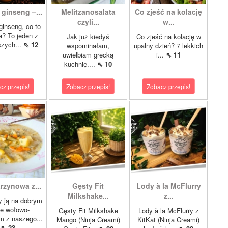
 ginseng –...
Melitzanosalata
Co zjeść na kolację
czyli...
w...
 ginseng, co to
? To jeden z
Jak już kiedyś
Co zjeść na kolację w
szych...
⇖ 12
wspominałam,
upalny dzień? 7 lekkich
uwielbiam grecką
i...
⇖ 11
kuchnię....
⇖ 10
cz przepis!
Zobacz przepis!
Zobacz przepis!
rzynowa z...
Gęsty Fit
Lody à la McFlurry
Milkshake...
z...
 ją na dobrym
le wołowo-
Gęsty Fit Milkshake
Lody à la McFlurry z
m z naszego...
Mango (Ninja Creami)
KitKat (Ninja Creami)
⇖ 23