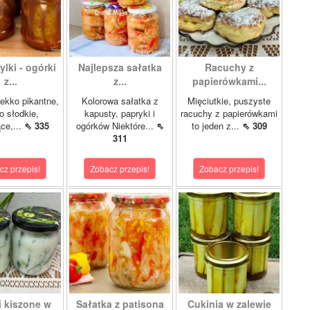
lki - ogórki
Najlepsza sałatka
Racuchy z
z...
z...
papierówkami...
ekko pikantne,
Kolorowa sałatka z
Mięciutkie, puszyste
o słodkie,
kapusty, papryki i
racuchy z papierówkami
ce,...
⇖ 335
ogórków Niektóre...
⇖
to jeden z...
⇖ 309
311
cz przepis!
Zobacz przepis!
Zobacz przepis!
i kiszone w
Sałatka z patisona
Cukinia w zalewie