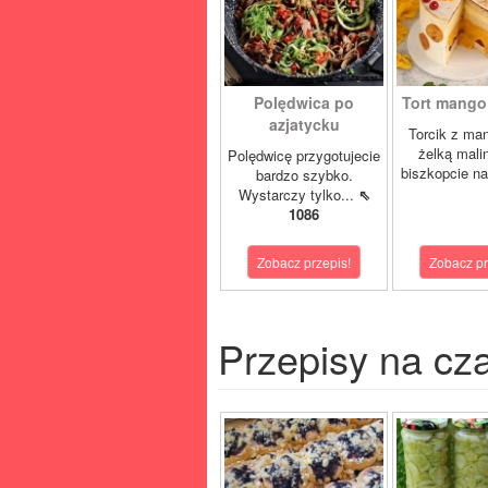
Polędwica po
Tort mango 
azjatycku
Torcik z man
żelką mali
Polędwicę przygotujecie
biszkopcie na
bardzo szybko.
Wystarczy tylko...
⇖
1086
Zobacz przepis!
Zobacz pr
Przepisy na cz