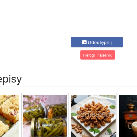
Udostępnij
Pierogi i naleśniki
episy