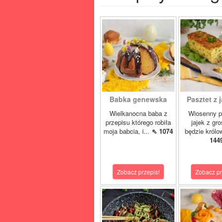
Babka genewska
Pasztet z j
Wielkanocna baba z
Wiosenny p
przepisu którego robiła
jajek z gr
moja babcia, i...
⇖ 1074
będzie królo
144
Zobacz przepis!
Zobacz pr