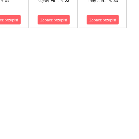
Gęsty Fit...
⇖ 23
Lody à la...
⇖ 33
cz przepis!
Zobacz przepis!
Zobacz przepis!