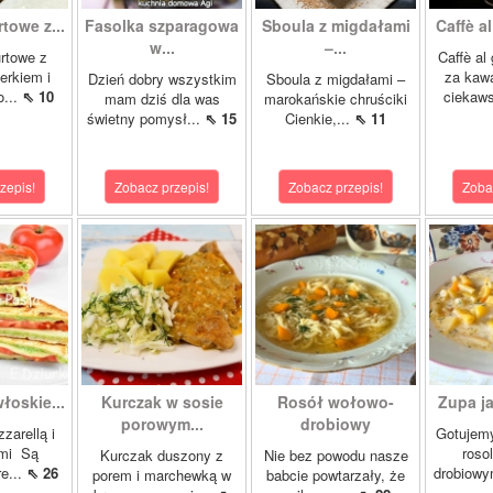
towe z...
Fasolka szparagowa
Sboula z migdałami
Caffè al
w...
–...
urtowe z
Caffè al
erkiem i
za kawa
Dzień dobry wszystkim
Sboula z migdałami –
o...
⇖ 10
ciekaw
mam dziś dla was
marokańskie chruściki
świetny pomysł...
⇖ 15
Cienkie,...
⇖ 11
zepis!
Zobacz przepis!
Zobacz przepis!
Zoba
łoskie...
Kurczak w sosie
Rosół wołowo-
Zupa ja
porowym...
drobiowy
zarellą i
Gotujemy
mi Są
roso
Kurczak duszony z
Nie bez powodu nasze
re...
⇖ 26
drobiowy
porem i marchewką w
babcie powtarzały, że