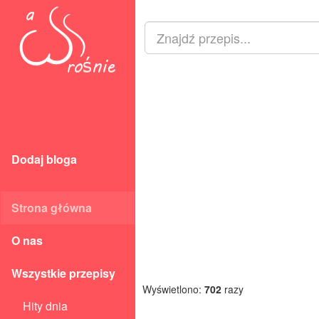
Dodaj bloga
Strona główna
O nas
Wszystkie przepisy
Wyświetlono:
702
razy
Hity dnia