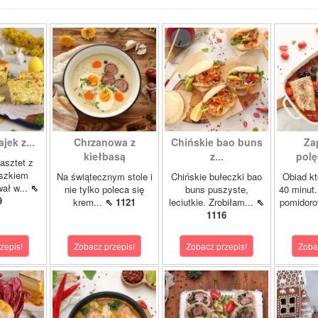
ajek z...
Chrzanowa z
Chińskie bao buns
Za
kiełbasą
z...
polę
asztet z
oszkiem
Na świątecznym stole i
Chińskie bułeczki bao
Obiad kt
wał w...
⇖
nie tylko poleca się
buns puszyste,
40 minut.
9
krem...
⇖ 1121
leciutkie. Zrobiłam...
⇖
pomidor
1116
zepis!
Zobacz przepis!
Zobacz przepis!
Zoba