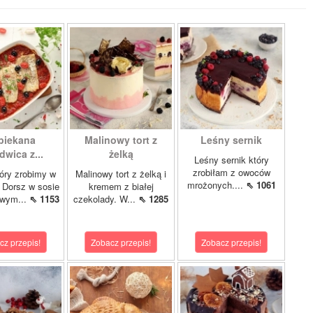
piekana
Malinowy tort z
Leśny sernik
dwica z...
żelką
Leśny sernik który
zrobiłam z owoców
óry zrobimy w
Malinowy tort z żelką i
mrożonych....
⇖ 1061
 Dorsz w sosie
kremem z białej
owym...
⇖ 1153
czekolady. W...
⇖ 1285
cz przepis!
Zobacz przepis!
Zobacz przepis!