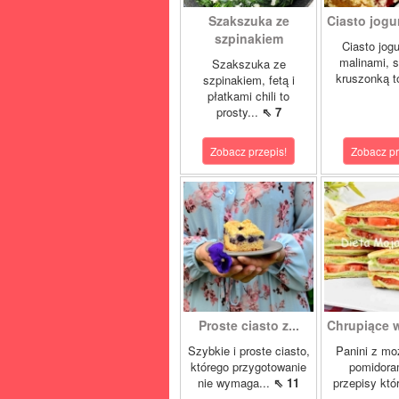
Szakszuka ze
Ciasto jogur
szpinakiem
Ciasto jog
malinami, s
Szakszuka ze
kruszonką t
szpinakiem, fetą i
płatkami chili to
prosty...
⇖ 7
Zobacz przepis!
Zobacz pr
Proste ciasto z...
Chrupiące w
Szybkie i proste ciasto,
Panini z moz
którego przygotowanie
pomidora
nie wymaga...
⇖ 11
przepisy któ