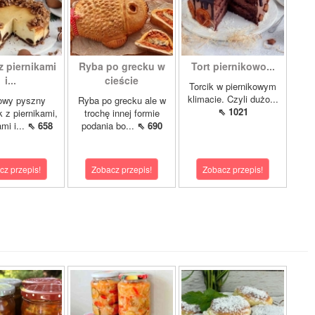
z piernikami
Ryba po grecku w
Tort piernikowo...
i...
cieście
Torcik w piernikowym
klimacie. Czyli dużo...
owy pyszny
Ryba po grecku ale w
⇖ 1021
k z piernikami,
trochę innej formie
mi i...
⇖ 658
podania bo...
⇖ 690
cz przepis!
Zobacz przepis!
Zobacz przepis!