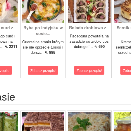
curd z...
Ryba po indyjsku w
Rolada drobiowa z...
Sernik 
sosie...
go curd i
Receptura powstała na
nową na
zasadzie co zrobić coś
Orientalne smaki którym
Krem
...
⇖ 2211
dobrego i...
⇖ 690
się nie oprzecie.Łosoś i
sernicze
dorsz...
⇖ 998
orzecha
zepis!
Zobacz przepis!
Zobacz przepis!
Zoba
asie