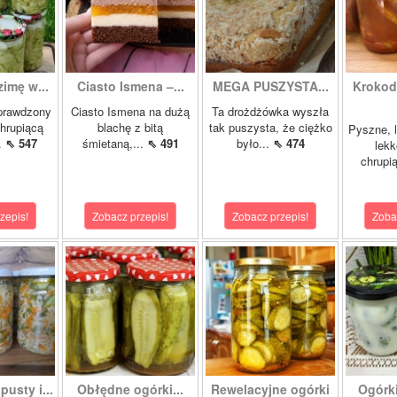
zimę w...
Ciasto Ismena –...
MEGA PUSZYSTA...
Krokody
prawdzony
Ciasto Ismena na dużą
Ta drożdżówka wyszła
chrupiącą
blachę z bitą
tak puszysta, że ciężko
Pyszne, l
..
⇖ 547
śmietaną,...
⇖ 491
było...
⇖ 474
lekk
chrupią
zepis!
Zobacz przepis!
Zobacz przepis!
Zoba
pusty i...
Obłędne ogórki...
Rewelacyjne ogórki
Ogórk