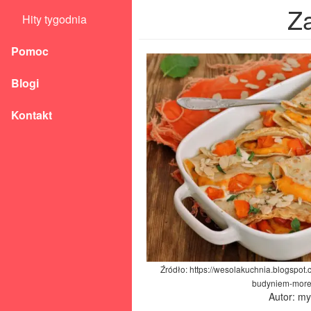
Z
Hity tygodnia
Pomoc
Blogi
Kontakt
Źródło: https://wesolakuchnia.blogspot
budyniem-more
Autor: m