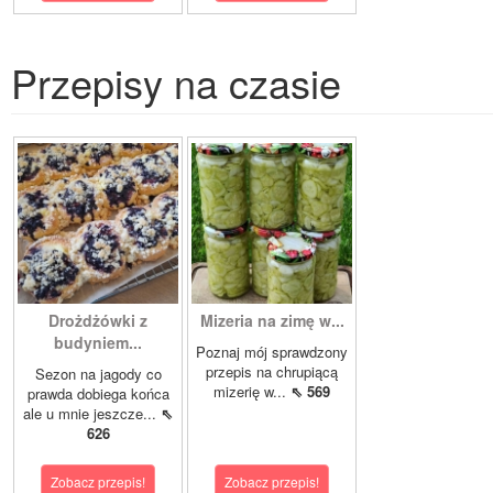
Przepisy na czasie
Drożdżówki z
Mizeria na zimę w...
budyniem...
Poznaj mój sprawdzony
przepis na chrupiącą
Sezon na jagody co
mizerię w...
⇖ 569
prawda dobiega końca
ale u mnie jeszcze...
⇖
626
Zobacz przepis!
Zobacz przepis!