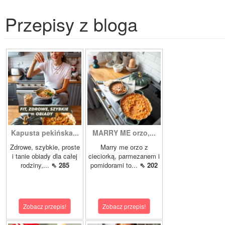
Przepisy z bloga
Kapusta pekińska...
MARRY ME orzo,...
Zdrowe, szybkie, proste
Marry me orzo z
i tanie obiady dla całej
cieciorką, parmezanem i
rodziny,...
⇖ 285
pomidorami to...
⇖ 202
Zobacz przepis!
Zobacz przepis!