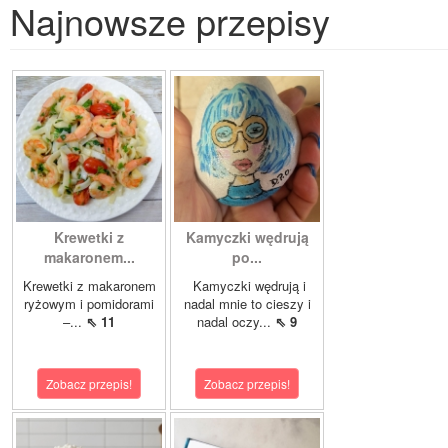
Najnowsze przepisy
Krewetki z
Kamyczki wędrują
makaronem...
po...
Krewetki z makaronem
Kamyczki wędrują i
ryżowym i pomidorami
nadal mnie to cieszy i
–...
⇖ 11
nadal oczy...
⇖ 9
Zobacz przepis!
Zobacz przepis!