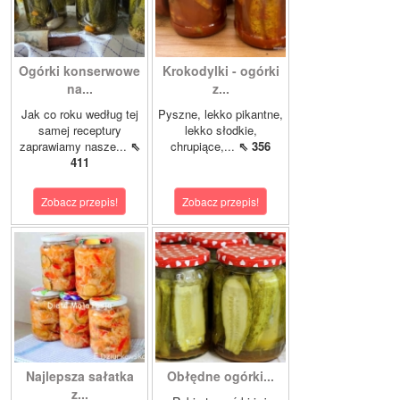
Ogórki konserwowe
Krokodylki - ogórki
na...
z...
Jak co roku według tej
Pyszne, lekko pikantne,
samej receptury
lekko słodkie,
zaprawiamy nasze...
⇖
chrupiące,...
⇖ 356
411
Zobacz przepis!
Zobacz przepis!
Najlepsza sałatka
Obłędne ogórki...
z...