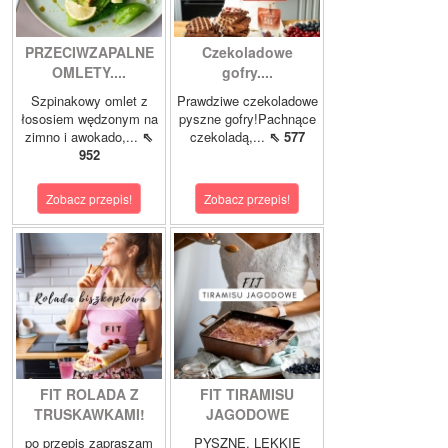
PRZECIWZAPALNE
Czekoladowe
OMLETY....
gofry....
Szpinakowy omlet z
Prawdziwe czekoladowe
łososiem wędzonym na
pyszne gofry!Pachnące
zimno i awokado,...
⇖
czekoladą,...
⇖ 577
952
Zobacz przepis!
Zobacz przepis!
FIT ROLADA Z
FIT TIRAMISU
TRUSKAWKAMI!
JAGODOWE
po przepis zapraszam
PYSZNE, LEKKIE