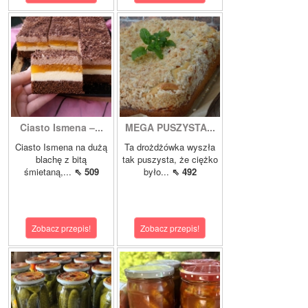
Ciasto Ismena –...
MEGA PUSZYSTA...
Ciasto Ismena na dużą
Ta drożdżówka wyszła
blachę z bitą
tak puszysta, że ciężko
śmietaną,...
⇖ 509
było...
⇖ 492
Zobacz przepis!
Zobacz przepis!