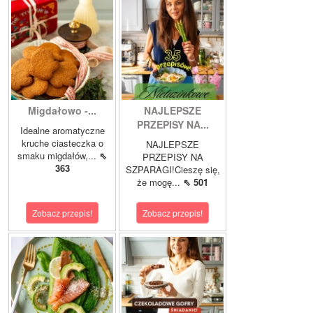
Migdałowo -...
NAJLEPSZE
PRZEPISY NA...
Idealne aromatyczne
kruche ciasteczka o
NAJLEPSZE
smaku migdałów,...
⇖
PRZEPISY NA
363
SZPARAGI!Cieszę się,
że mogę...
⇖ 501
Zobacz przepis!
Zobacz przepis!