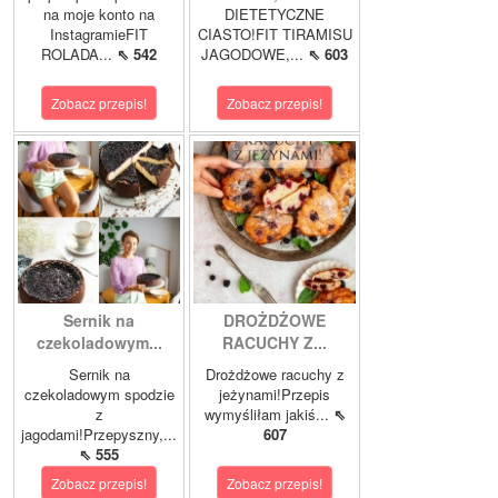
na moje konto na
DIETETYCZNE
InstagramieFIT
CIASTO!FIT TIRAMISU
ROLADA...
⇖ 542
JAGODOWE,...
⇖ 603
Zobacz przepis!
Zobacz przepis!
Sernik na
DROŻDŻOWE
czekoladowym...
RACUCHY Z...
Sernik na
Drożdżowe racuchy z
czekoladowym spodzie
jeżynami!Przepis
z
wymyśliłam jakiś...
⇖
jagodami!Przepyszny,...
607
⇖ 555
Zobacz przepis!
Zobacz przepis!