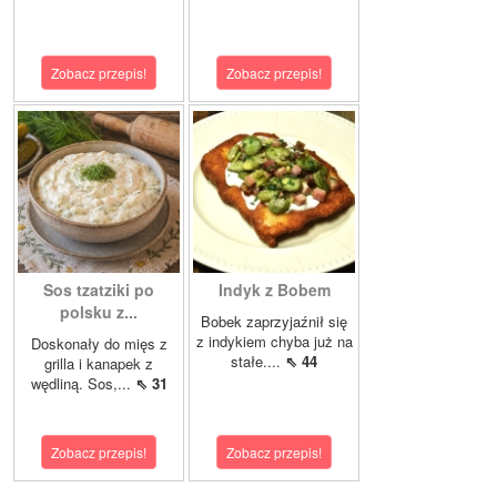
Zobacz przepis!
Zobacz przepis!
Sos tzatziki po
Indyk z Bobem
polsku z...
Bobek zaprzyjaźnił się
z indykiem chyba już na
Doskonały do mięs z
stałe....
⇖ 44
grilla i kanapek z
wędliną. Sos,...
⇖ 31
Zobacz przepis!
Zobacz przepis!