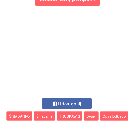
Udostępnij
ŚNIADANKO
Śniadanie
TRUSKAWKI
Deser
Coś słodkiego