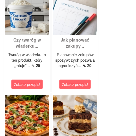
Czy twaróg w
Jak planować
wiaderku...
zakupy...
Twaróg w wiaderku to
Planowanie zakupów
ten produkt, który
spożywczych pozwala
„ratuje”...
⇖ 25
ograniczyć...
⇖ 20
Zobacz przepis!
Zobacz przepis!