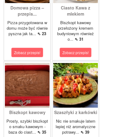
Domowa pizza –
Ciasto Kawa z
przepis...
mlekiem
Pizza przygotowana w
Biszkopt kawowy
domu może być równie
przełożony kremem
pyszna jak ta...
⇖ 23
budyniowym również
o...
⇖ 31
Zobacz przepis!
Zobacz przepis!
Biszkopt kawowy
Szaszłyki z karkówki
Prosty, szybki biszkopt
Nic nie smakuje latem
o smaku kawowym -
lepiej niż aromatyczne
baza do ciast...
⇖ 35
potrawy...
⇖ 39