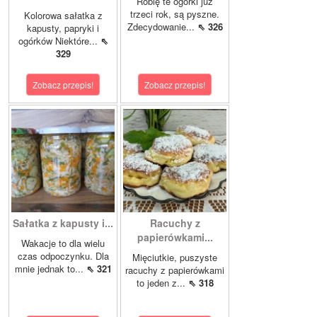
Robię te ogórki już
trzeci rok, są pyszne.
Kolorowa sałatka z
Zdecydowanie...
⇖ 326
kapusty, papryki i
ogórków Niektóre...
⇖
329
Zobacz przepis!
Zobacz przepis!
Sałatka z kapusty i...
Racuchy z
papierówkami...
Wakacje to dla wielu
czas odpoczynku. Dla
Mięciutkie, puszyste
mnie jednak to...
⇖ 321
racuchy z papierówkami
to jeden z...
⇖ 318