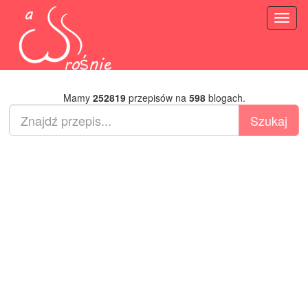
Toggl
naviga
Mamy
252819
przepisów na
598
blogach.