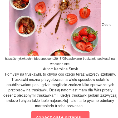
Źródło:
https://smykwkuchni.blogspot.com/2018/05/zapiekane-truskawki-sodkosci-na-
weekend.html
Autor: Karolina Smyk
Pomysly na truskawki, to chyba cos czego teraz wszyscy szukamy.
Truskawki mozna przygotowac na wiele sposobow ostatnio
opublikowalam post, gdzie mogliscie znalezc kilka sprawdzonych
przepisow na truskawki. Dzisiaj natomiast mam dla Was prosty
deser z pieczonymi truskawkami. Kiedys truskawki jadlam zazwyczaj
swieze i chyba takie lubie najbardziej - ale na te pyszne odmiany
marmolada trzeba poczekac...
Zobacz cały przepis...