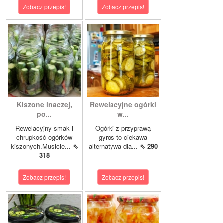
Zobacz przepis!
Zobacz przepis!
Kiszone inaczej,
Rewelacyjne ogórki
po...
w...
Rewelacyjny smak i
Ogórki z przyprawą
chrupkość ogórków
gyros to ciekawa
kiszonych.Musicie...
⇖
alternatywa dla...
⇖ 290
318
Zobacz przepis!
Zobacz przepis!