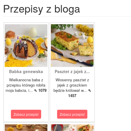
Przepisy z bloga
Babka genewska
Pasztet z jajek z...
Wielkanocna baba z
Wiosenny pasztet z
przepisu którego robiła
jajek z groszkiem
moja babcia, i...
⇖ 1079
będzie królował w...
⇖
1457
Zobacz przepis!
Zobacz przepis!