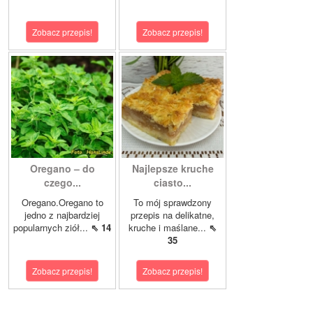
Zobacz przepis!
Zobacz przepis!
Oregano – do
Najlepsze kruche
czego...
ciasto...
Oregano.Oregano to
To mój sprawdzony
jedno z najbardziej
przepis na delikatne,
popularnych ziół...
⇖ 14
kruche i maślane...
⇖
35
Zobacz przepis!
Zobacz przepis!