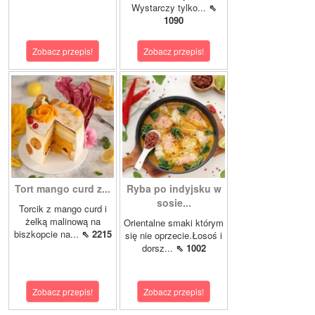
Wystarczy tylko...
⇖
1090
Zobacz przepis!
Zobacz przepis!
Tort mango curd z...
Ryba po indyjsku w
sosie...
Torcik z mango curd i
żelką malinową na
Orientalne smaki którym
biszkopcie na...
⇖ 2215
się nie oprzecie.Łosoś i
dorsz...
⇖ 1002
Zobacz przepis!
Zobacz przepis!