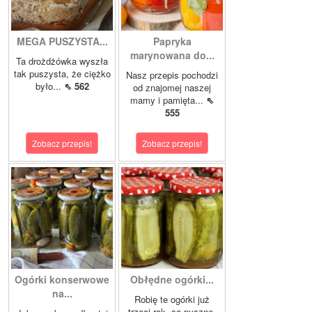
MEGA PUSZYSTA...
Papryka
marynowana do...
Ta drożdżówka wyszła
tak puszysta, że ciężko
Nasz przepis pochodzi
było...
⇖ 562
od znajomej naszej
mamy i pamięta...
⇖
555
Zobacz przepis!
Zobacz przepis!
Ogórki konserwowe
Obłędne ogórki...
na...
Robię te ogórki już
trzeci rok, są pyszne.