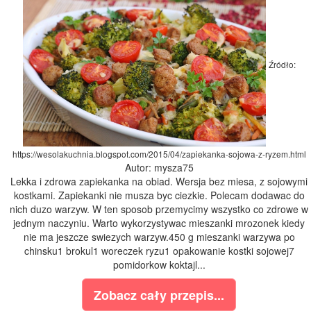
Źródło:
https://wesolakuchnia.blogspot.com/2015/04/zapiekanka-sojowa-z-ryzem.html
Autor: mysza75
Lekka i zdrowa zapiekanka na obiad. Wersja bez miesa, z sojowymi
kostkami. Zapiekanki nie musza byc ciezkie. Polecam dodawac do
nich duzo warzyw. W ten sposob przemycimy wszystko co zdrowe w
jednym naczyniu. Warto wykorzystywac mieszanki mrozonek kiedy
nie ma jeszcze swiezych warzyw.450 g mieszanki warzywa po
chinsku1 brokul1 woreczek ryzu1 opakowanie kostki sojowej7
pomidorkow koktajl...
Zobacz cały przepis...