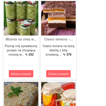
Mizeria na zimę w...
Ciasto Ismena –...
Poznaj mój sprawdzony
Ciasto Ismena na dużą
przepis na chrupiącą
blachę z bitą
mizerię w...
⇖ 632
śmietaną,...
⇖ 570
Zobacz przepis!
Zobacz przepis!