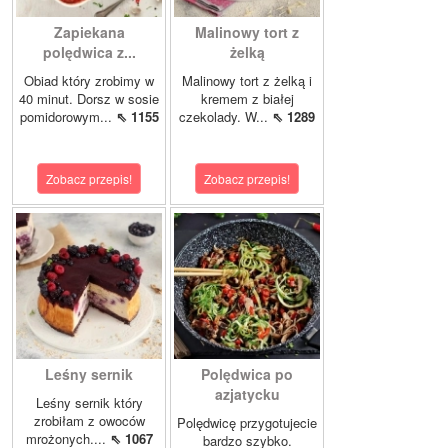
Zapiekana
Malinowy tort z
polędwica z...
żelką
Obiad który zrobimy w
Malinowy tort z żelką i
40 minut. Dorsz w sosie
kremem z białej
pomidorowym...
⇖ 1155
czekolady. W...
⇖ 1289
Zobacz przepis!
Zobacz przepis!
Leśny sernik
Polędwica po
azjatycku
Leśny sernik który
zrobiłam z owoców
Polędwicę przygotujecie
mrożonych....
⇖ 1067
bardzo szybko.