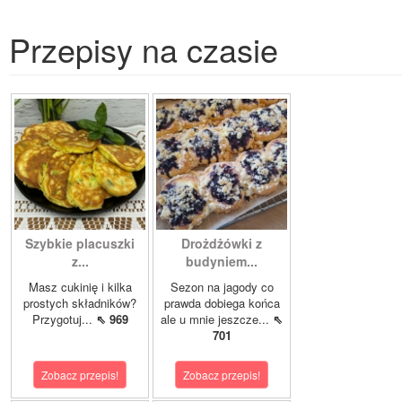
Przepisy na czasie
Szybkie placuszki
Drożdżówki z
z...
budyniem...
Masz cukinię i kilka
Sezon na jagody co
prostych składników?
prawda dobiega końca
Przygotuj...
⇖ 969
ale u mnie jeszcze...
⇖
701
Zobacz przepis!
Zobacz przepis!