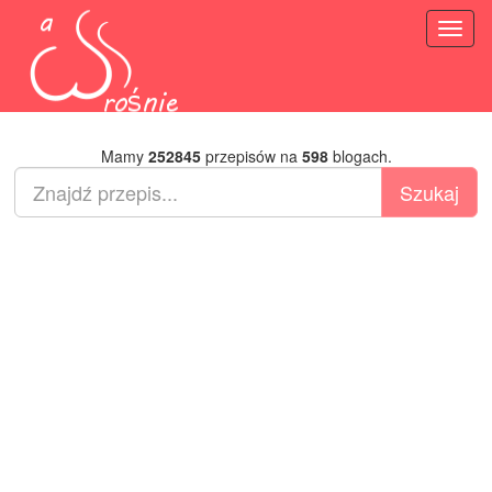
Toggl
naviga
Mamy
252845
przepisów na
598
blogach.