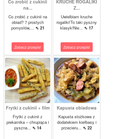
Co zrobić z cukinii
KRUCHE ROGALIKI
na...
Z...
Co zrobić z cukinii na
Uwielbiam kruche
obiad? 7 prostych
rogaliki!To taki pyszny
pomysłów,...
⇖ 21
klasyk!Nie...
⇖ 17
Zobacz przepis!
Zobacz przepis!
Frytki z cukinii + film
Kapusta obiadowa
Frytki z cukinii z
Kapusta stożkowa z
piekarnika – chrupiąca i
dodatekiem kiełbasy i
pyszna...
⇖ 14
przecieru...
⇖ 22