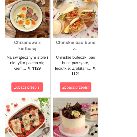
Chrzanowa z
Chińskie bao buns
kiełbasą
z...
Na świątecznym stole i
Chińskie bułeczki bao
nie tylko poleca się
buns puszyste,
krem...
⇖ 1129
leciutkie. Zrobiłam...
⇖
1121
Zobacz przepis!
Zobacz przepis!