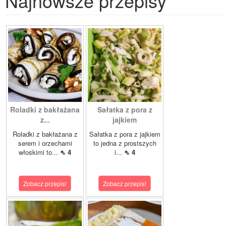
Najnowsze przepisy
Roladki z bakłażana
Sałatka z pora z
z...
jajkiem
Roladki z bakłażana z
Sałatka z pora z jajkiem
serem i orzechami
to jedna z prostszych
włoskimi to...
⇖ 4
i...
⇖ 4
Zobacz przepis!
Zobacz przepis!