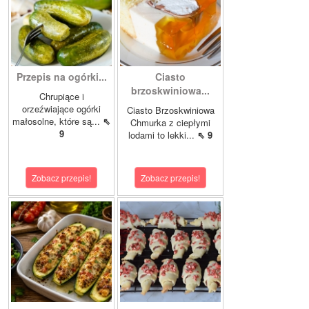
Przepis na ogórki...
Ciasto
brzoskwiniowa...
Chrupiące i
orzeźwiające ogórki
Ciasto Brzoskwiniowa
małosolne, które są...
⇖
Chmurka z ciepłymi
9
lodami to lekki...
⇖ 9
Zobacz przepis!
Zobacz przepis!