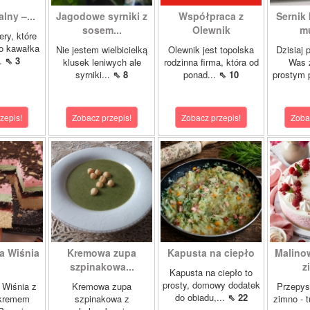
alny –...
Jagodowe syrniki z
Współpraca z
Sernik
sosem...
Olewnik
mu
ery, które
o kawałka
Nie jestem wielbicielką
Olewnik jest topolska
Dzisiaj 
..
⇖ 3
klusek leniwych ale
rodzinna firma, która od
Was 
syrniki...
⇖ 8
ponad...
⇖ 10
prostym 
zepis!
Zobacz przepis!
Zobacz przepis!
Zoba
a Wiśnia
Kremowa zupa
Kapusta na ciepło
Malino
szpinakowa...
z
Kapusta na ciepło to
prosty, domowy dodatek
 Wiśnia z
Kremowa zupa
Przepys
do obiadu,...
⇖ 22
 kremem
szpinakowa z
zimno - 