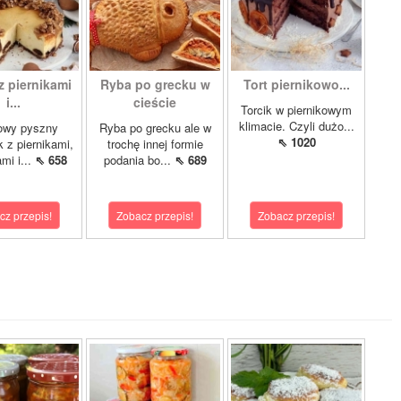
z piernikami
Ryba po grecku w
Tort piernikowo...
i...
cieście
Torcik w piernikowym
klimacie. Czyli dużo...
owy pyszny
Ryba po grecku ale w
⇖ 1020
k z piernikami,
trochę innej formie
mi i...
⇖ 658
podania bo...
⇖ 689
cz przepis!
Zobacz przepis!
Zobacz przepis!