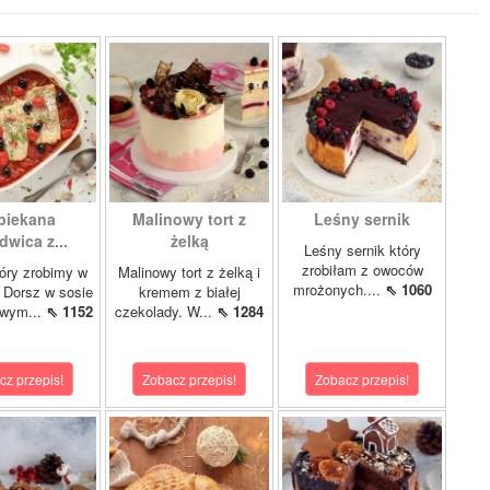
piekana
Malinowy tort z
Leśny sernik
dwica z...
żelką
Leśny sernik który
zrobiłam z owoców
óry zrobimy w
Malinowy tort z żelką i
mrożonych....
⇖ 1060
 Dorsz w sosie
kremem z białej
owym...
⇖ 1152
czekolady. W...
⇖ 1284
cz przepis!
Zobacz przepis!
Zobacz przepis!