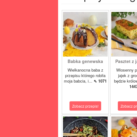
Babka genewska
Pasztet z j
Wielkanocna baba z
Wiosenny p
przepisu którego robiła
jajek z gr
moja babcia, i...
⇖ 1071
będzie królo
144
Zobacz przepis!
Zobacz pr