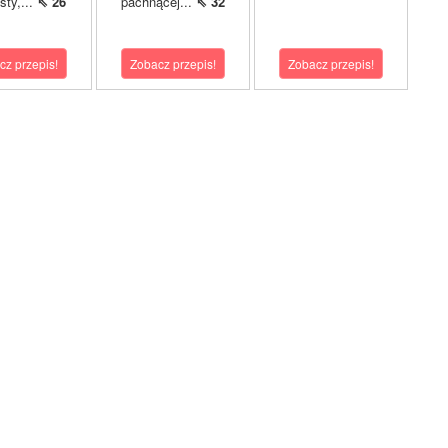
sty,...
⇖ 26
pachnącej...
⇖ 32
cz przepis!
Zobacz przepis!
Zobacz przepis!