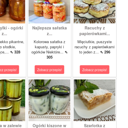
lki - ogórki
Najlepsza sałatka
Racuchy z
z...
z...
papierówkami...
ekko pikantne,
Kolorowa sałatka z
Mięciutkie, puszyste
o słodkie,
kapusty, papryki i
racuchy z papierówkami
ce,...
⇖ 328
ogórków Niektóre...
⇖
to jeden z...
⇖ 296
305
cz przepis!
Zobacz przepis!
Zobacz przepis!
a w zalewie
Ogórki kiszone w
Szarlotka z