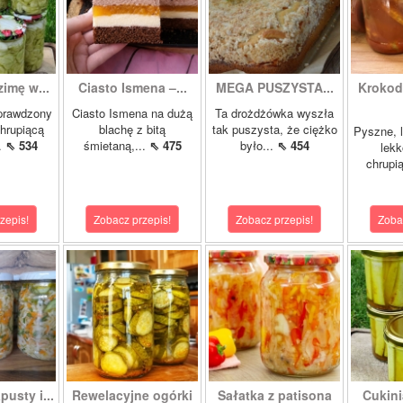
zimę w...
Ciasto Ismena –...
MEGA PUSZYSTA...
Krokody
prawdzony
Ciasto Ismena na dużą
Ta drożdżówka wyszła
chrupiącą
blachę z bitą
tak puszysta, że ciężko
Pyszne, l
..
⇖ 534
śmietaną,...
⇖ 475
było...
⇖ 454
lekk
chrupią
zepis!
Zobacz przepis!
Zobacz przepis!
Zoba
pusty i...
Rewelacyjne ogórki
Sałatka z patisona
Cukini