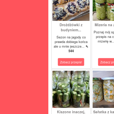
Drożdżówki z
Mizeria na 
budyniem...
Poznaj mój s
przepis na 
Sezon na jagody co
mizerię w.
prawda dobiega końca
ale u mnie jeszcze...
⇖
544
Zobacz przepis!
Zobacz pr
Kiszone inaczej,
Sałatka z ka