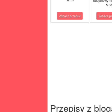
budyniowymP
⇖ 2
Zobacz przepis!
Zobacz pr
Przepisy z blog