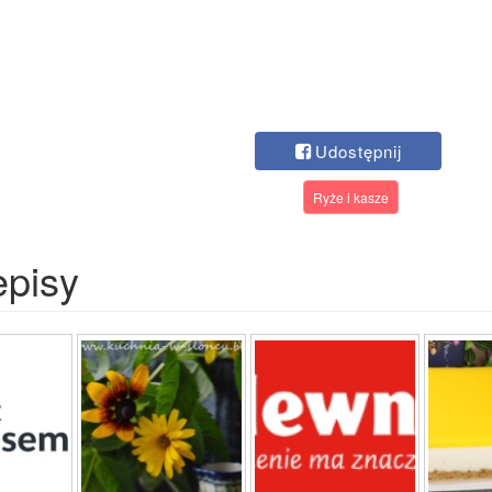
Udostępnij
Ryże i kasze
episy