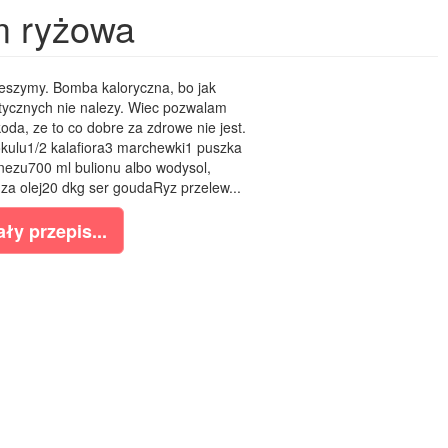
m ryżowa
rzeszymy. Bomba kaloryczna, bo jak
tycznych nie nalezy. Wiec pozwalam
oda, ze to co dobre za zdrowe nie jest.
kulu1/2 kalafiora3 marchewki1 puszka
nezu700 ml bulionu albo wodysol,
za olej20 dkg ser goudaRyz przelew...
ły przepis...