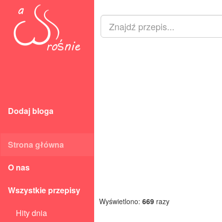
Dodaj bloga
Strona główna
O nas
Wszystkie przepisy
Wyświetlono:
669
razy
Hity dnia