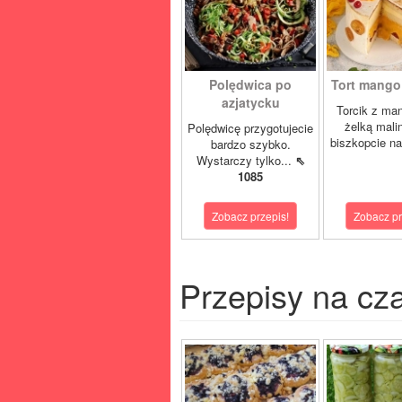
Polędwica po
Tort mango 
azjatycku
Torcik z man
żelką mali
Polędwicę przygotujecie
biszkopcie na
bardzo szybko.
Wystarczy tylko...
⇖
1085
Zobacz przepis!
Zobacz pr
Przepisy na cz