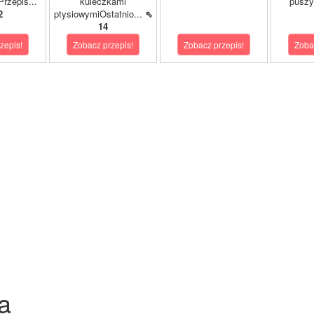
rzepis...
kuleczkami
puszy
2
ptysiowymiOstatnio...
⇖
14
zepis!
Zobacz przepis!
Zobacz przepis!
Zoba
a