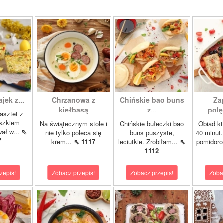
ajek z...
Chrzanowa z
Chińskie bao buns
Za
kiełbasą
z...
polę
asztet z
oszkiem
Na świątecznym stole i
Chińskie bułeczki bao
Obiad kt
wał w...
⇖
nie tylko poleca się
buns puszyste,
40 minut.
7
krem...
⇖ 1117
leciutkie. Zrobiłam...
⇖
pomidor
1112
zepis!
Zobacz przepis!
Zobacz przepis!
Zoba