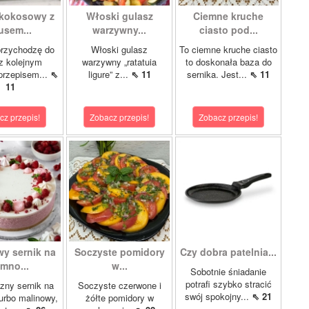
 kokosowy z
Włoski gulasz
Ciemne kruche
sem...
warzywny...
ciasto pod...
przychodzę do
Włoski gulasz
To ciemne kruche ciasto
z kolejnym
warzywny „ratatuia
to doskonała baza do
przepisem...
⇖
ligure” z...
⇖ 11
sernika. Jest...
⇖ 11
11
cz przepis!
Zobacz przepis!
Zobacz przepis!
wy sernik na
Soczyste pomidory
Czy dobra patelnia...
imno...
w...
Sobotnie śniadanie
potrafi szybko stracić
zny sernik na
Soczyste czerwone i
swój spokojny...
⇖ 21
turbo malinowy,
żółte pomidory w