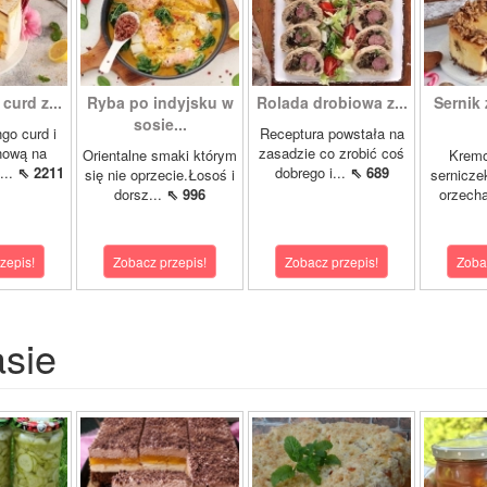
curd z...
Ryba po indyjsku w
Rolada drobiowa z...
Sernik 
sosie...
go curd i
Receptura powstała na
nową na
zasadzie co zrobić coś
Orientalne smaki którym
Krem
...
⇖ 2211
dobrego i...
⇖ 689
się nie oprzecie.Łosoś i
sernicze
dorsz...
⇖ 996
orzecha
zepis!
Zobacz przepis!
Zobacz przepis!
Zoba
asie