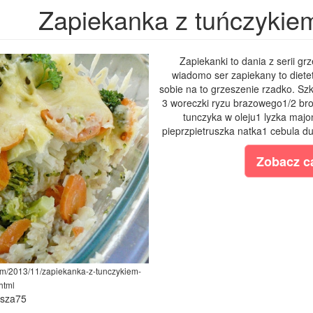
Zapiekanka z tuńczykie
Zapiekanki to dania z serii g
wiadomo ser zapiekany to diete
sobie na to grzeszenie rzadko. Szk
3 woreczki ryzu brazowego1/2 bro
tunczyka w oleju1 lyzka majo
pieprzpietruszka natka1 cebula du
Zobacz ca
com/2013/11/zapiekanka-z-tunczykiem-
html
ysza75