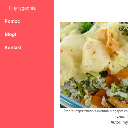
Hity tygodnia
Pomoc
Blogi
Kontakt
Źródło: https://wesolakuchnia.blogspot.
ryzowa.
Autor: m