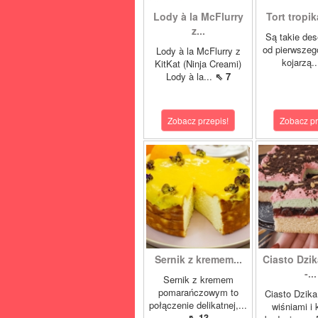
Lody à la McFlurry
Tort tropik
z...
Są takie des
od pierwszeg
Lody à la McFlurry z
kojarzą.
KitKat (Ninja Creami)
Lody à la...
⇖ 7
Zobacz przepis!
Zobacz pr
Sernik z kremem...
Ciasto Dzik
-...
Sernik z kremem
pomarańczowym to
Ciasto Dzika
połączenie delikatnej,...
wiśniami i
⇖ 13