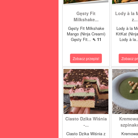
Gęsty Fit
Lody à la 
Milkshake...
z...
Gęsty Fit Milkshake
Lody à la M
Mango (Ninja Creami)
KitKat (Ninj
Gęsty Fit...
⇖ 11
Lody à la.
Zobacz przepis!
Zobacz pr
Ciasto Dzika Wiśnia
Kremowa
-...
szpinako
Ciasto Dzika Wiśnia z
Kremowa