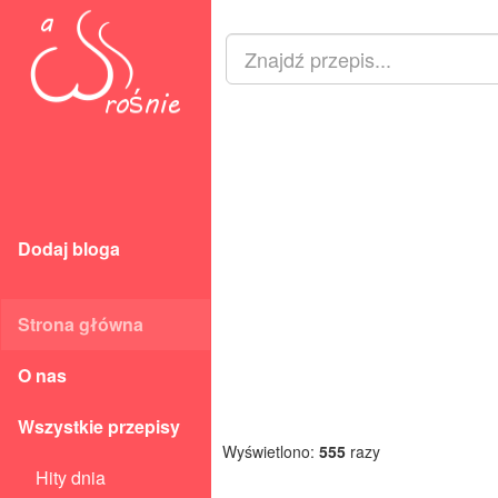
Dodaj bloga
Strona główna
O nas
Wszystkie przepisy
Wyświetlono:
555
razy
Hity dnia