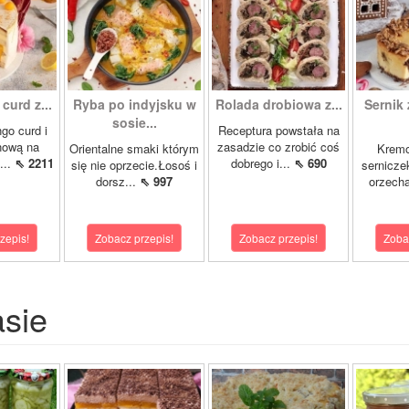
curd z...
Ryba po indyjsku w
Rolada drobiowa z...
Sernik 
sosie...
go curd i
Receptura powstała na
nową na
zasadzie co zrobić coś
Orientalne smaki którym
Krem
...
⇖ 2211
dobrego i...
⇖ 690
się nie oprzecie.Łosoś i
sernicze
dorsz...
⇖ 997
orzecha
zepis!
Zobacz przepis!
Zobacz przepis!
Zoba
asie