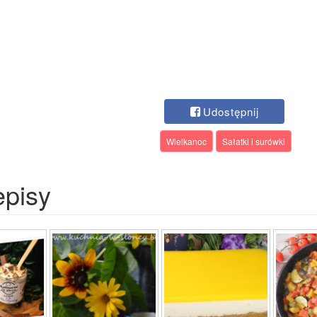
Udostępnij
Wielkanoc
Sałatki i surówki
episy