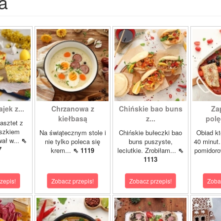
a
ajek z...
Chrzanowa z
Chińskie bao buns
Za
kiełbasą
z...
polę
asztet z
oszkiem
Na świątecznym stole i
Chińskie bułeczki bao
Obiad kt
wał w...
⇖
nie tylko poleca się
buns puszyste,
40 minut.
7
krem...
⇖ 1119
leciutkie. Zrobiłam...
⇖
pomidor
1113
zepis!
Zobacz przepis!
Zobacz przepis!
Zoba