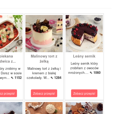
piekana
Malinowy tort z
Leśny sernik
dwica z...
żelką
Leśny sernik który
zrobiłam z owoców
óry zrobimy w
Malinowy tort z żelką i
mrożonych....
⇖ 1060
 Dorsz w sosie
kremem z białej
owym...
⇖ 1152
czekolady. W...
⇖ 1284
cz przepis!
Zobacz przepis!
Zobacz przepis!