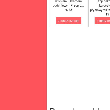
wiśniami i kremem
szpinak
budyniowymPrzepis...
kulecz
⇖ 85
ptysiowymiOst
15
Zobacz przepis!
Zobacz pr