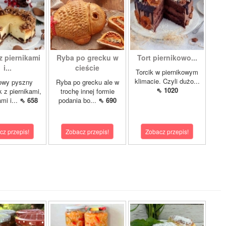
z piernikami
Ryba po grecku w
Tort piernikowo...
i...
cieście
Torcik w piernikowym
klimacie. Czyli dużo...
owy pyszny
Ryba po grecku ale w
⇖ 1020
k z piernikami,
trochę innej formie
mi i...
⇖ 658
podania bo...
⇖ 690
cz przepis!
Zobacz przepis!
Zobacz przepis!