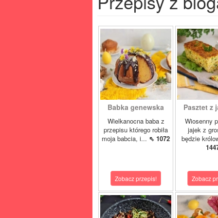
Przepisy z blog
Babka genewska
Pasztet z j
Wielkanocna baba z
Wiosenny p
przepisu którego robiła
jajek z gr
moja babcia, i...
⇖ 1072
będzie królo
144
Zobacz przepis!
Zobacz pr