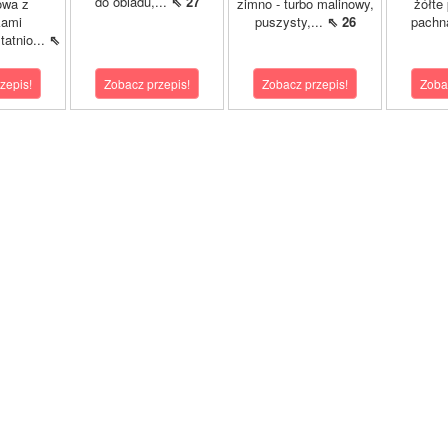
do obiadu,...
⇖ 27
owa z
zimno - turbo malinowy,
żółte
kami
puszysty,...
⇖ 26
pachn
atnio...
⇖
zepis!
Zobacz przepis!
Zobacz przepis!
Zoba