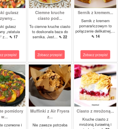
ki gulasz
Ciemne kruche
Sernik z kremem...
zywny...
ciasto pod...
Sernik z kremem
pomarańczowym to
ki gulasz
To ciemne kruche ciasto
połączenie delikatnej,...
ny „ratatuia
to doskonała baza do
⇖ 14
e” z...
⇖ 17
sernika. Jest...
⇖ 22
cz przepis!
Zobacz przepis!
Zobacz przepis!
te pomidory
Muffinki z Air Fryera
Ciasto z mrożoną...
w...
z...
Kruche ciasto z
mrożoną żurawiną i
e czerwone i
Nie zawsze potrzeba