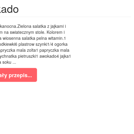
kado
anocna.Zielona salatka z jajkami i
 na swiatecznym stole. Kolorem i
 wiosenna salatka pelna witamin.1
zodkiewki6 plastrow szynki1/4 ogorka
pryczka mala zolta1 papryczka mala
chnatka pietruszki1 awokado4 jajka1
a soku ...
ły przepis...