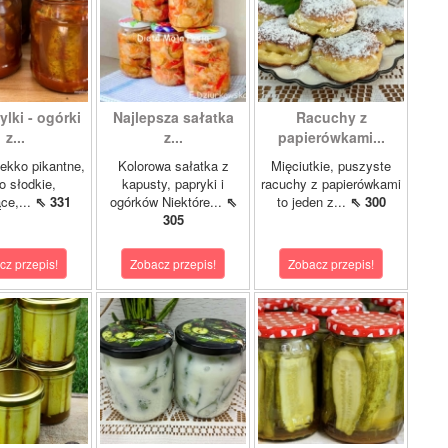
lki - ogórki
Najlepsza sałatka
Racuchy z
z...
z...
papierówkami...
ekko pikantne,
Kolorowa sałatka z
Mięciutkie, puszyste
o słodkie,
kapusty, papryki i
racuchy z papierówkami
ce,...
⇖ 331
ogórków Niektóre...
⇖
to jeden z...
⇖ 300
305
cz przepis!
Zobacz przepis!
Zobacz przepis!