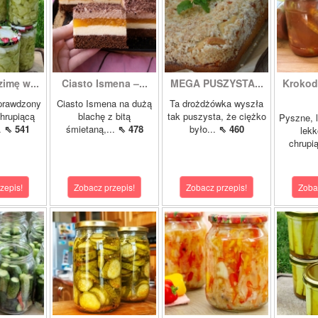
zimę w...
Ciasto Ismena –...
MEGA PUSZYSTA...
Krokody
prawdzony
Ciasto Ismena na dużą
Ta drożdżówka wyszła
chrupiącą
blachę z bitą
tak puszysta, że ciężko
Pyszne, l
..
⇖ 541
śmietaną,...
⇖ 478
było...
⇖ 460
lekk
chrupią
zepis!
Zobacz przepis!
Zobacz przepis!
Zoba