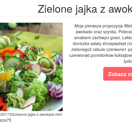
Zielone jajka z awo
Moja pierwsza propozycja Wielk
awokado oraz szynka. Polecam
smakiem zachwyci gosci. Lekka
doniczka salaty strzepiastej4 r
zielonego2 cebule czerwone1 pa
czerwona6 pomidorkow koktajlowy
lyzk
Zobacz ca
m/2017/03/zielone-jajka-z-awokado.html
ysza75