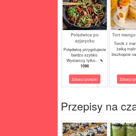
Polędwica po
Tort mango 
azjatycku
Torcik z man
żelką mali
Polędwicę przygotujecie
biszkopcie na
bardzo szybko.
Wystarczy tylko...
⇖
1086
Zobacz przepis!
Zobacz pr
Przepisy na cz