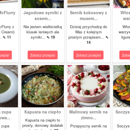
McFlurry
Jagodowe syrniki z
Sernik kokosowy z
Włos
sosem...
musem...
war
cFlurry z
Nie jestem wielbicielką
Dzisiaj przychodzę do
Włos
a Creami)
klusek leniwych ale
Was z kolejnym
warzyw
..
⇖ 11
syrniki...
⇖ 19
prostym przepisem...
⇖
ligur
14
zepis!
Zobacz przepis!
Zobacz przepis!
Zoba
 zupa
Kapusta na ciepło
Malinowy sernik na
Soczys
wa...
zimno...
Kapusta na ciepło to
prosty, domowy dodatek
 zupa
Przepyszny sernik na
Soczyst