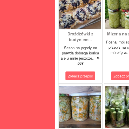
Drożdżówki z
Mizeria na 
budyniem...
Poznaj mój s
przepis na 
Sezon na jagody co
mizerię w.
prawda dobiega końca
ale u mnie jeszcze...
⇖
567
Zobacz przepis!
Zobacz pr