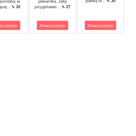
pianką to...
⇖ 30
 pomidory w
piekarnika, żeby
ącej...
⇖ 32
przygotować...
⇖ 27
cz przepis!
Zobacz przepis!
Zobacz przepis!