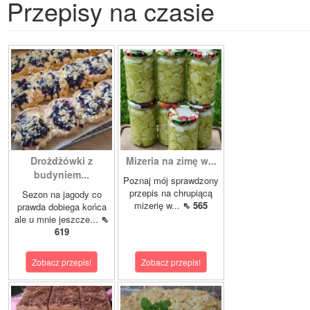
Przepisy na czasie
Drożdżówki z
Mizeria na zimę w...
budyniem...
Poznaj mój sprawdzony
przepis na chrupiącą
Sezon na jagody co
mizerię w...
⇖ 565
prawda dobiega końca
ale u mnie jeszcze...
⇖
619
Zobacz przepis!
Zobacz przepis!