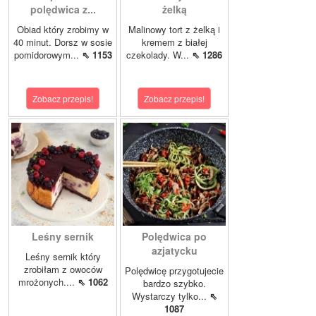
polędwica z...
żelką
Obiad który zrobimy w
Malinowy tort z żelką i
40 minut. Dorsz w sosie
kremem z białej
pomidorowym...
⇖ 1153
czekolady. W...
⇖ 1286
Zobacz przepis!
Zobacz przepis!
Leśny sernik
Polędwica po
azjatycku
Leśny sernik który
zrobiłam z owoców
Polędwicę przygotujecie
mrożonych....
⇖ 1062
bardzo szybko.
Wystarczy tylko...
⇖
1087