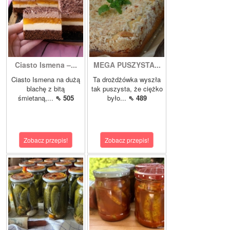
Ciasto Ismena –...
MEGA PUSZYSTA...
Ciasto Ismena na dużą
Ta drożdżówka wyszła
blachę z bitą
tak puszysta, że ciężko
śmietaną,...
⇖ 505
było...
⇖ 489
Zobacz przepis!
Zobacz przepis!