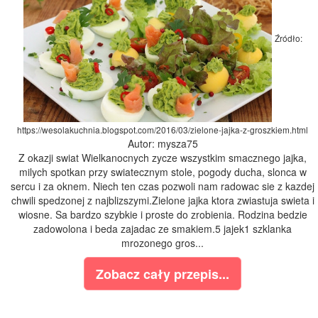
Źródło:
https://wesolakuchnia.blogspot.com/2016/03/zielone-jajka-z-groszkiem.html
Autor: mysza75
Z okazji swiat Wielkanocnych zycze wszystkim smacznego jajka,
milych spotkan przy swiatecznym stole, pogody ducha, slonca w
sercu i za oknem. Niech ten czas pozwoli nam radowac sie z kazdej
chwili spedzonej z najblizszymi.Zielone jajka ktora zwiastuja swieta i
wiosne. Sa bardzo szybkie i proste do zrobienia. Rodzina bedzie
zadowolona i beda zajadac ze smakiem.5 jajek1 szklanka
mrozonego gros...
Zobacz cały przepis...