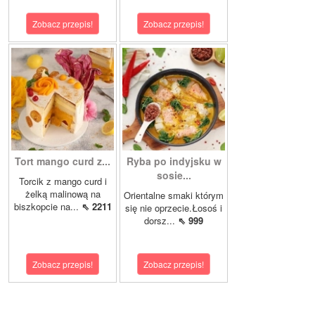
Zobacz przepis!
Zobacz przepis!
Tort mango curd z...
Ryba po indyjsku w
sosie...
Torcik z mango curd i
żelką malinową na
Orientalne smaki którym
biszkopcie na...
⇖ 2211
się nie oprzecie.Łosoś i
dorsz...
⇖ 999
Zobacz przepis!
Zobacz przepis!