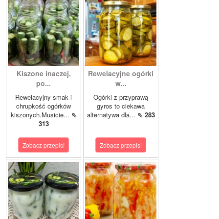
Kiszone inaczej,
Rewelacyjne ogórki
po...
w...
Rewelacyjny smak i
Ogórki z przyprawą
chrupkość ogórków
gyros to ciekawa
kiszonych.Musicie...
⇖
alternatywa dla...
⇖ 283
313
Zobacz przepis!
Zobacz przepis!