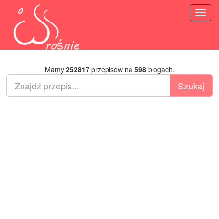
Toggl
naviga
Mamy
252817
przepisów na
598
blogach.