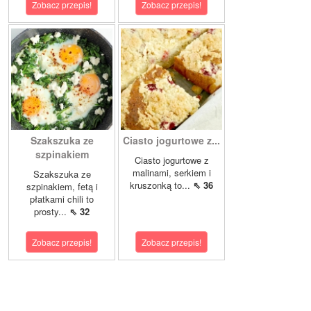
Zobacz przepis!
Zobacz przepis!
Szakszuka ze
Ciasto jogurtowe z...
szpinakiem
Ciasto jogurtowe z
malinami, serkiem i
Szakszuka ze
kruszonką to...
⇖ 36
szpinakiem, fetą i
płatkami chili to
prosty...
⇖ 32
Zobacz przepis!
Zobacz przepis!