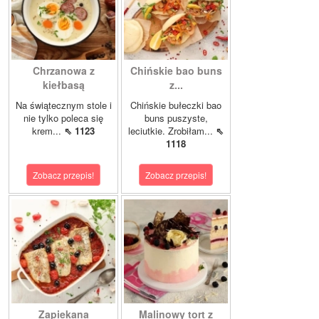
Chrzanowa z
Chińskie bao buns
kiełbasą
z...
Na świątecznym stole i
Chińskie bułeczki bao
nie tylko poleca się
buns puszyste,
krem...
⇖ 1123
leciutkie. Zrobiłam...
⇖
1118
Zobacz przepis!
Zobacz przepis!
Zapiekana
Malinowy tort z