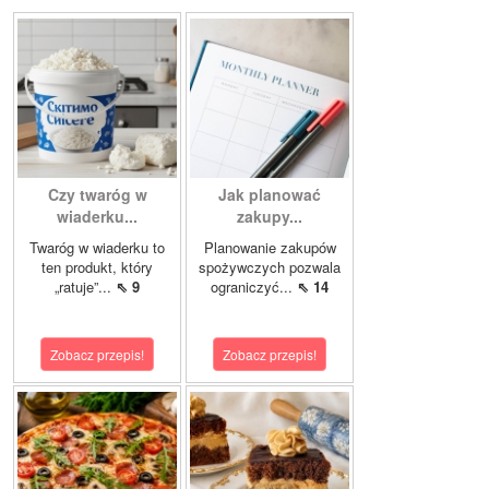
Czy twaróg w
Jak planować
wiaderku...
zakupy...
Twaróg w wiaderku to
Planowanie zakupów
ten produkt, który
spożywczych pozwala
„ratuje”...
⇖ 9
ograniczyć...
⇖ 14
Zobacz przepis!
Zobacz przepis!