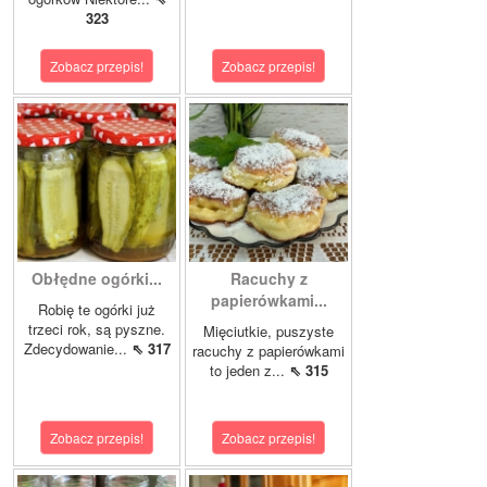
323
Zobacz przepis!
Zobacz przepis!
Obłędne ogórki...
Racuchy z
papierówkami...
Robię te ogórki już
trzeci rok, są pyszne.
Mięciutkie, puszyste
Zdecydowanie...
⇖ 317
racuchy z papierówkami
to jeden z...
⇖ 315
Zobacz przepis!
Zobacz przepis!