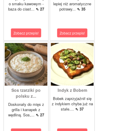
o smaku kawowym -
lepiej niż aromatyczne
baza do ciast...
⇖ 27
potrawy...
⇖ 35
Zobacz przepis!
Zobacz przepis!
Sos tzatziki po
Indyk z Bobem
polsku z...
Bobek zaprzyjaźnił się
z indykiem chyba już na
Doskonały do mięs z
stałe....
⇖ 37
grilla i kanapek z
wędliną. Sos,...
⇖ 27