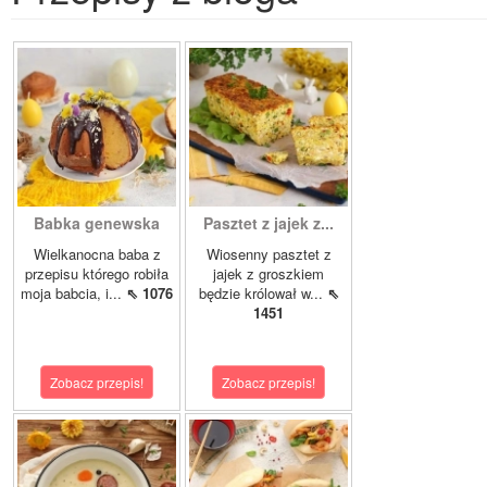
Babka genewska
Pasztet z jajek z...
Wielkanocna baba z
Wiosenny pasztet z
przepisu którego robiła
jajek z groszkiem
moja babcia, i...
⇖ 1076
będzie królował w...
⇖
1451
Zobacz przepis!
Zobacz przepis!