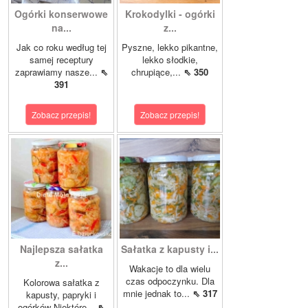
Ogórki konserwowe
Krokodylki - ogórki
na...
z...
Jak co roku według tej
Pyszne, lekko pikantne,
samej receptury
lekko słodkie,
zaprawiamy nasze...
⇖
chrupiące,...
⇖ 350
391
Zobacz przepis!
Zobacz przepis!
Najlepsza sałatka
Sałatka z kapusty i...
z...
Wakacje to dla wielu
czas odpoczynku. Dla
Kolorowa sałatka z
mnie jednak to...
⇖ 317
kapusty, papryki i
ogórków Niektóre...
⇖