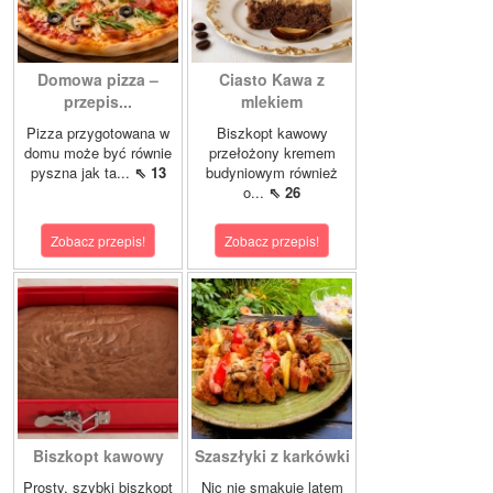
Domowa pizza –
Ciasto Kawa z
przepis...
mlekiem
Pizza przygotowana w
Biszkopt kawowy
domu może być równie
przełożony kremem
pyszna jak ta...
⇖ 13
budyniowym również
o...
⇖ 26
Zobacz przepis!
Zobacz przepis!
Biszkopt kawowy
Szaszłyki z karkówki
Prosty, szybki biszkopt
Nic nie smakuje latem