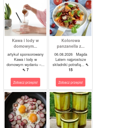
Kawa i lody w
Kolorowa
domowym...
panzanella z...
artykuł sponsorowany
06.08.2026 Magda
Kawa i lody w
Latem najprostsze
domowym wydaniu –...
składniki potrafią...
⇖
⇖ 7
15
Zobacz przepis!
Zobacz przepis!