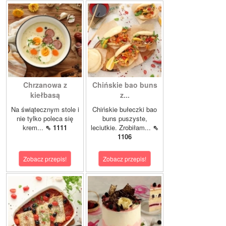
Chrzanowa z
Chińskie bao buns
kiełbasą
z...
Na świątecznym stole i
Chińskie bułeczki bao
nie tylko poleca się
buns puszyste,
krem...
⇖ 1111
leciutkie. Zrobiłam...
⇖
1106
Zobacz przepis!
Zobacz przepis!