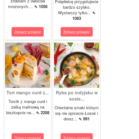
zrobiłam z owoców
Polędwicę przygotujecie
mrożonych....
⇖ 1056
bardzo szybko.
Wystarczy tylko...
⇖
1083
Zobacz przepis!
Zobacz przepis!
Tort mango curd z...
Ryba po indyjsku w
sosie...
Torcik z mango curd i
żelką malinową na
Orientalne smaki którym
biszkopcie na...
⇖ 2208
się nie oprzecie.Łosoś i
dorsz...
⇖ 991
Zobacz przepis!
Zobacz przepis!