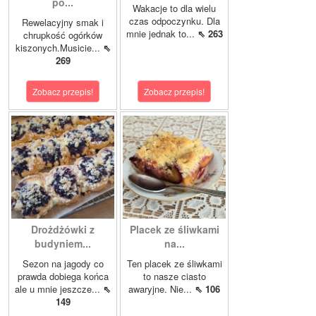
po...
Wakacje to dla wielu
czas odpoczynku. Dla
Rewelacyjny smak i
mnie jednak to...
⇖ 263
chrupkość ogórków
kiszonych.Musicie...
⇖
269
Zobacz przepis!
Zobacz przepis!
Drożdżówki z
Placek ze śliwkami
budyniem...
na...
Sezon na jagody co
Ten placek ze śliwkami
prawda dobiega końca
to nasze ciasto
ale u mnie jeszcze...
⇖
awaryjne. Nie...
⇖ 106
149