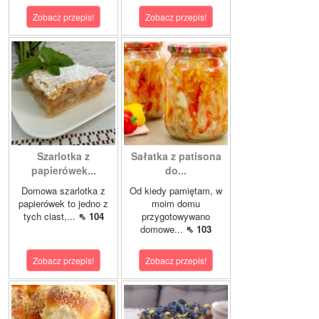
Zobacz przepis!
Zobacz przepis!
Szarlotka z
Sałatka z patisona
papierówek...
do...
Domowa szarlotka z
Od kiedy pamiętam, w
papierówek to jedno z
moim domu
tych ciast,...
⇖ 104
przygotowywano
domowe...
⇖ 103
Zobacz przepis!
Zobacz przepis!