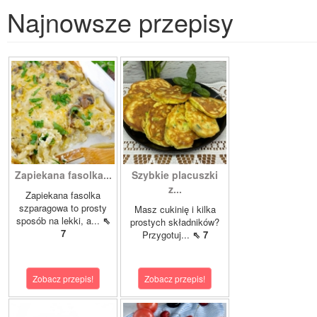
Najnowsze przepisy
Zapiekana fasolka...
Szybkie placuszki
z...
Zapiekana fasolka
szparagowa to prosty
Masz cukinię i kilka
sposób na lekki, a...
⇖
prostych składników?
7
Przygotuj...
⇖ 7
Zobacz przepis!
Zobacz przepis!