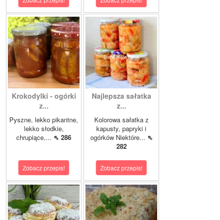
Krokodylki - ogórki
Najlepsza sałatka
z...
z...
Pyszne, lekko pikantne,
Kolorowa sałatka z
lekko słodkie,
kapusty, papryki i
chrupiące,...
⇖ 286
ogórków Niektóre...
⇖
282
Zobacz przepis!
Zobacz przepis!