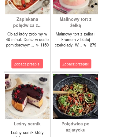
Zapiekana
Malinowy tort z
polędwica z...
żelką
Obiad który zrobimy w
Malinowy tort z żelką i
40 minut. Dorsz w sosie
kremem z białej
pomidorowym...
⇖ 1150
czekolady. W...
⇖ 1279
Zobacz przepis!
Zobacz przepis!
Leśny sernik
Polędwica po
azjatycku
Leśny sernik który