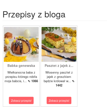
Przepisy z bloga
Babka genewska
Pasztet z jajek z...
Wielkanocna baba z
Wiosenny pasztet z
przepisu którego robiła
jajek z groszkiem
moja babcia, i...
⇖ 1066
będzie królował w...
⇖
1442
Zobacz przepis!
Zobacz przepis!