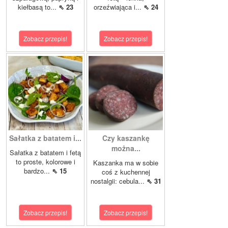
kiełbasą to...
⇖ 23
orzeźwiająca i...
⇖ 24
Zobacz przepis!
Zobacz przepis!
Sałatka z batatem i...
Czy kaszankę
można...
Sałatka z batatem i fetą
to proste, kolorowe i
Kaszanka ma w sobie
bardzo...
⇖ 15
coś z kuchennej
nostalgii: cebula...
⇖ 31
Zobacz przepis!
Zobacz przepis!