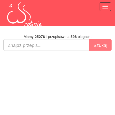
Toggl
naviga
Mamy
252761
przepisów na
598
blogach.