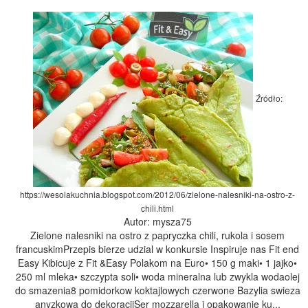
Źródło:
https://wesolakuchnia.blogspot.com/2012/06/zielone-nalesniki-na-ostro-z-
chili.html
Autor: mysza75
Zielone nalesniki na ostro z papryczka chili, rukola i sosem
francuskimPrzepis bierze udzial w konkursie Inspiruje nas Fit end
Easy Kibicuje z Fit &Easy Polakom na Euro• 150 g maki• 1 jajko•
250 ml mleka• szczypta soli• woda mineralna lub zwykla wodaolej
do smazenia8 pomidorkow koktajlowych czerwone Bazylia swieza
anyzkowa do dekoracjiSer mozzarella i opakowanie ku...