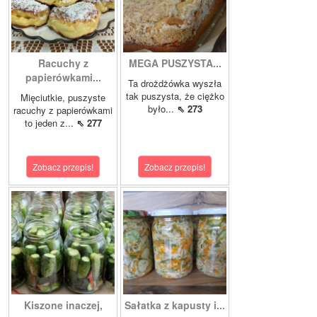
Racuchy z
MEGA PUSZYSTA...
papierówkami...
Ta drożdżówka wyszła
tak puszysta, że ciężko
Mięciutkie, puszyste
było...
⇖ 273
racuchy z papierówkami
to jeden z...
⇖ 277
Zobacz przepis!
Zobacz przepis!
Kiszone inaczej,
Sałatka z kapusty i...