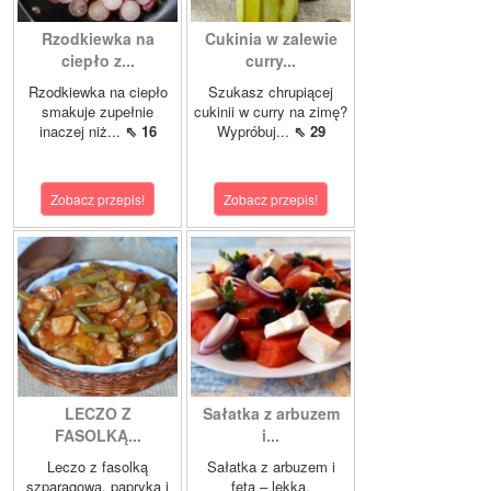
Rzodkiewka na
Cukinia w zalewie
ciepło z...
curry...
Rzodkiewka na ciepło
Szukasz chrupiącej
smakuje zupełnie
cukinii w curry na zimę?
inaczej niż...
⇖ 16
Wypróbuj...
⇖ 29
Zobacz przepis!
Zobacz przepis!
LECZO Z
Sałatka z arbuzem
FASOLKĄ...
i...
Leczo z fasolką
Sałatka z arbuzem i
szparagową, papryką i
fetą – lekka,