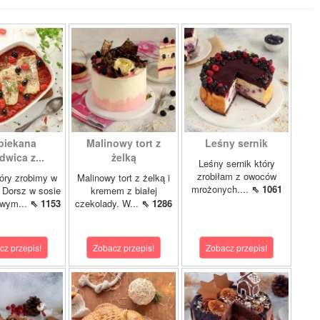
piekana
Malinowy tort z
Leśny sernik
dwica z...
żelką
Leśny sernik który
zrobiłam z owoców
óry zrobimy w
Malinowy tort z żelką i
mrożonych....
⇖ 1061
 Dorsz w sosie
kremem z białej
owym...
⇖ 1153
czekolady. W...
⇖ 1286
cz przepis!
Zobacz przepis!
Zobacz przepis!