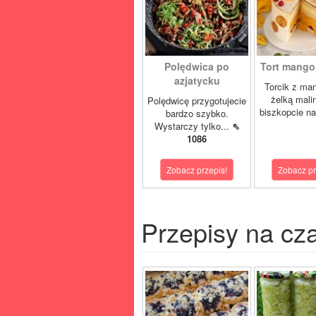
Polędwica po
Tort mango 
azjatycku
Torcik z man
żelką mali
Polędwicę przygotujecie
biszkopcie na
bardzo szybko.
Wystarczy tylko...
⇖
1086
Zobacz przepis!
Zobacz pr
Przepisy na cz