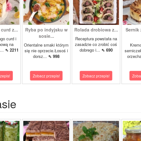
curd z...
Ryba po indyjsku w
Rolada drobiowa z...
Sernik 
sosie...
go curd i
Receptura powstała na
nową na
zasadzie co zrobić coś
Orientalne smaki którym
Krem
...
⇖ 2211
dobrego i...
⇖ 690
się nie oprzecie.Łosoś i
sernicze
dorsz...
⇖ 998
orzecha
zepis!
Zobacz przepis!
Zobacz przepis!
Zoba
asie