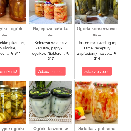
lki - ogórki
Najlepsza sałatka
Ogórki konserwowe
z...
z...
na...
ekko pikantne,
Kolorowa sałatka z
Jak co roku według tej
o słodkie,
kapusty, papryki i
samej receptury
ce,...
⇖ 341
ogórków Niektóre...
⇖
zaprawiamy nasze...
⇖
317
314
cz przepis!
Zobacz przepis!
Zobacz przepis!
cyjne ogórki
Ogórki kiszone w
Sałatka z patisona