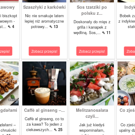
 kawowy
Szaszłyki z karkówki
Sos tzatziki po
Indy
polsku z...
i biszkopt
Nic nie smakuje latem
Bobek za
wowym -
lepiej niż aromatyczne
z indykie
Doskonały do mięs z
st...
⇖ 4
potrawy...
⇖ 13
stał
grilla i kanapek z
wędliną. Sos,...
⇖ 11
zepis!
Zobacz przepis!
Zobacz przepis!
Zoba
igdałami
Caffè al ginseng –...
Melitzanosalata
Co zjeś
czyli...
Caffè al ginseng, co to
za kawa? To jeden z
gdałami –
Jak już kiedyś
Co zjeść
ciekawszych...
⇖ 25
chruściki
wspominałam,
upalny d