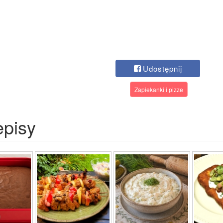
Udostępnij
Zapiekanki i pizze
episy