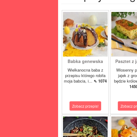
Babka genewska
Pasztet z j
Wielkanocna baba z
Wiosenny p
przepisu którego robiła
jajek z gr
moja babcia, i...
⇖ 1074
będzie królo
145
Zobacz przepis!
Zobacz pr