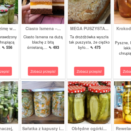
zimę w...
Ciasto Ismena –...
MEGA PUSZYSTA...
Krokody
prawdzony
Ciasto Ismena na dużą
Ta drożdżówka wyszła
chrupiącą
blachę z bitą
tak puszysta, że ciężko
Pyszne, l
..
⇖ 556
śmietaną,...
⇖ 493
było...
⇖ 475
lekk
chrupią
zepis!
Zobacz przepis!
Zobacz przepis!
Zoba
naczej,
Sałatka z kapusty i...
Obłędne ogórki...
Rewela