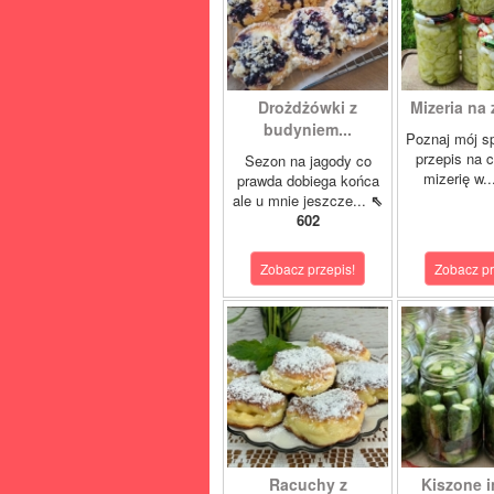
Drożdżówki z
Mizeria na 
budyniem...
Poznaj mój s
przepis na 
Sezon na jagody co
mizerię w.
prawda dobiega końca
ale u mnie jeszcze...
⇖
602
Zobacz przepis!
Zobacz pr
Racuchy z
Kiszone i