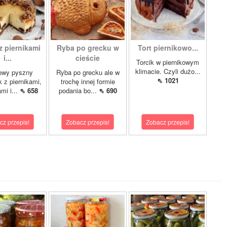
z piernikami
Ryba po grecku w
Tort piernikowo...
i...
cieście
Torcik w piernikowym
klimacie. Czyli dużo...
owy pyszny
Ryba po grecku ale w
⇖ 1021
k z piernikami,
trochę innej formie
mi i...
⇖ 658
podania bo...
⇖ 690
cz przepis!
Zobacz przepis!
Zobacz przepis!