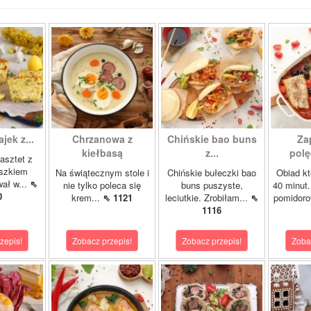
ajek z...
Chrzanowa z
Chińskie bao buns
Za
kiełbasą
z...
polę
asztet z
oszkiem
Na świątecznym stole i
Chińskie bułeczki bao
Obiad kt
wał w...
⇖
nie tylko poleca się
buns puszyste,
40 minut.
0
krem...
⇖ 1121
leciutkie. Zrobiłam...
⇖
pomidor
1116
zepis!
Zobacz przepis!
Zobacz przepis!
Zoba