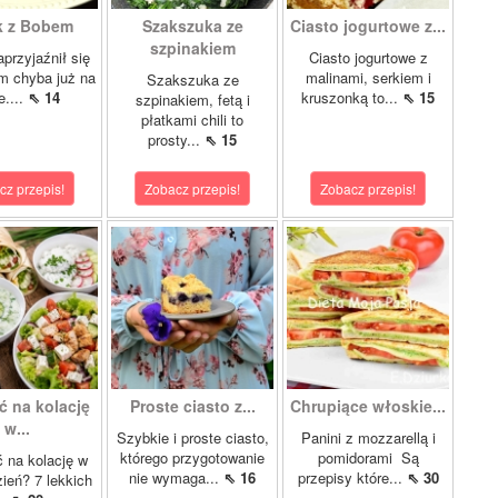
k z Bobem
Szakszuka ze
Ciasto jogurtowe z...
szpinakiem
przyjaźnił się
Ciasto jogurtowe z
m chyba już na
malinami, serkiem i
Szakszuka ze
e....
⇖ 14
kruszonką to...
⇖ 15
szpinakiem, fetą i
płatkami chili to
prosty...
⇖ 15
cz przepis!
Zobacz przepis!
Zobacz przepis!
ć na kolację
Proste ciasto z...
Chrupiące włoskie...
w...
Szybkie i proste ciasto,
Panini z mozzarellą i
którego przygotowanie
pomidorami Są
 na kolację w
nie wymaga...
⇖ 16
przepisy które...
⇖ 30
zień? 7 lekkich