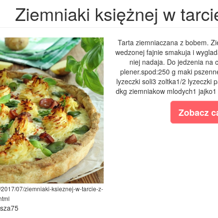
Ziemniaki księżnej w tarc
Tarta ziemniaczana z bobem. Zie
wedzonej fajnie smakuja i wyglada
niej nadaja. Do jedzenia na 
plener.spod:250 g maki pszenne
lyzeczki soli3 zoltka1/2 lyzeczki
dkg ziemniakow mlodych1 jajko1 
Zobacz ca
/2017/07/ziemniaki-ksieznej-w-tarcie-z-
html
ysza75