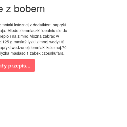
ie z bobem
mniaki ksieznej z dodatkiem papryki
ja. Mlode ziemniaczki idealnie sie do
cieplo i na zimno.Mozna zabrac w
j125 g masla2 lyzki zimnej wody1/2
 papryki wedzonejziemniaki ksieznej:70
lyzka maslasol1 zabek czosnkufars...
ły przepis...