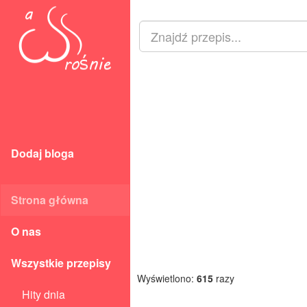
Dodaj bloga
Strona główna
O nas
Wszystkie przepisy
Wyświetlono:
615
razy
Hity dnia