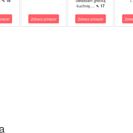
..
⇖ 16
uwielbiam grecką
i
kuchnię....
⇖ 17
zepis!
Zobacz przepis!
Zobacz przepis!
Zoba
a