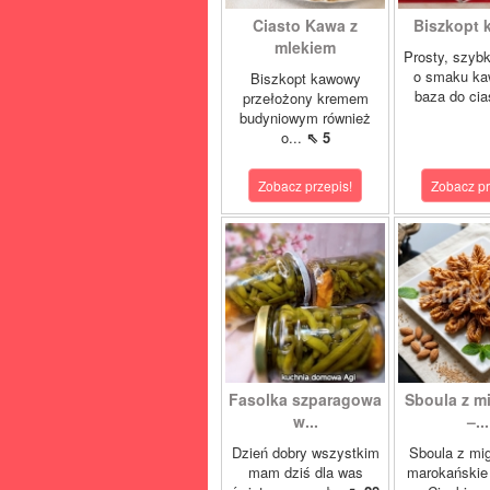
Ciasto Kawa z
Biszkopt
mlekiem
Prosty, szybk
o smaku ka
Biszkopt kawowy
baza do cia
przełożony kremem
budyniowym również
o...
⇖ 5
Zobacz przepis!
Zobacz pr
Fasolka szparagowa
Sboula z m
w...
–...
Dzień dobry wszystkim
Sboula z mi
mam dziś dla was
marokańskie 