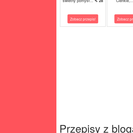
świetny pomysł...
⇖ 28
Cienkie,.
Zobacz przepis!
Zobacz pr
Przepisy z blog