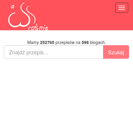
Toggl
naviga
Mamy
252765
przepisów na
598
blogach.