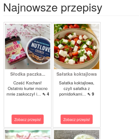
Najnowsze przepisy
Słodka paczka...
Sałatka koktajlowa
Cześć Kochani!
Sałatka koktajlowa,
Ostatnio kurier mocno
czyli sałatka z
mnie zaskoczył i...
⇖ 4
pomidorkami...
⇖ 9
Zobacz przepis!
Zobacz przepis!