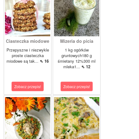
Ciasteczka miodowe
Mizeria do picia
Przepyszne i niezwykle
1 kg ogórków
proste ciasteczka
gruntowych180 g
miodowe są tak...
⇖ 16
śmietany 12%300 ml
mleka1...
⇖ 12
Zobacz przepis!
Zobacz przepis!