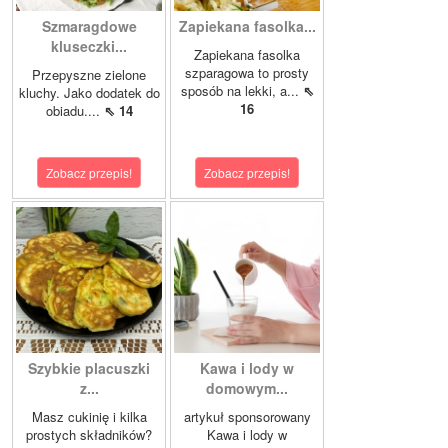
Szmaragdowe
Zapiekana fasolka...
kluseczki...
Zapiekana fasolka
szparagowa to prosty
Przepyszne zielone
sposób na lekki, a...
⇖
kluchy. Jako dodatek do
16
obiadu....
⇖ 14
Zobacz przepis!
Zobacz przepis!
Szybkie placuszki
Kawa i lody w
z...
domowym...
Masz cukinię i kilka
artykuł sponsorowany
prostych składników?
Kawa i lody w