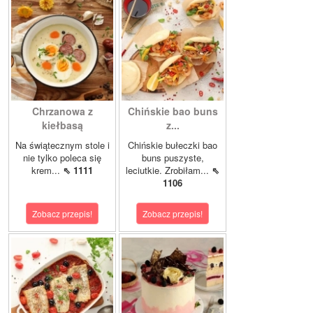
Chrzanowa z
Chińskie bao buns
kiełbasą
z...
Na świątecznym stole i
Chińskie bułeczki bao
nie tylko poleca się
buns puszyste,
krem...
⇖ 1111
leciutkie. Zrobiłam...
⇖
1106
Zobacz przepis!
Zobacz przepis!