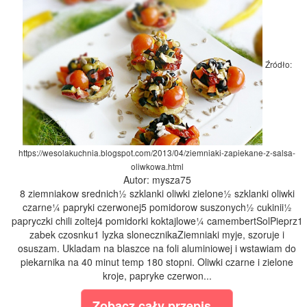
Źródło:
https://wesolakuchnia.blogspot.com/2013/04/ziemniaki-zapiekane-z-salsa-
oliwkowa.html
Autor: mysza75
8 ziemniakow srednich½ szklanki oliwki zielone½ szklanki oliwki
czarne¼ papryki czerwonej5 pomidorow suszonych½ cukinii½
papryczki chili zoltej4 pomidorki koktajlowe¼ camembertSolPieprz1
zabek czosnku1 lyzka slonecznikaZiemniaki myje, szoruje i
osuszam. Ukladam na blaszce na foli aluminiowej i wstawiam do
piekarnika na 40 minut temp 180 stopni. Oliwki czarne i zielone
kroje, papryke czerwon...
Zobacz cały przepis...