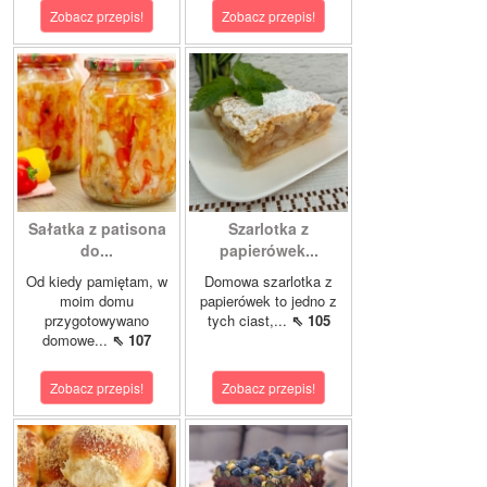
Zobacz przepis!
Zobacz przepis!
Sałatka z patisona
Szarlotka z
do...
papierówek...
Od kiedy pamiętam, w
Domowa szarlotka z
moim domu
papierówek to jedno z
przygotowywano
tych ciast,...
⇖ 105
domowe...
⇖ 107
Zobacz przepis!
Zobacz przepis!