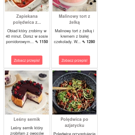
Zapiekana
Malinowy tort z
polędwica z...
żelką
Obiad który zrobimy w
Malinowy tort z żelką i
40 minut. Dorsz w sosie
kremem z białej
pomidorowym...
⇖ 1150
czekolady. W...
⇖ 1280
Zobacz przepis!
Zobacz przepis!
Leśny sernik
Polędwica po
azjatycku
Leśny sernik który
zrobiłam z owoców
Polędwicę przygotujecie