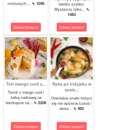
mrożonych....
⇖ 1056
bardzo szybko.
Wystarczy tylko...
⇖
1083
Zobacz przepis!
Zobacz przepis!
Tort mango curd z...
Ryba po indyjsku w
sosie...
Torcik z mango curd i
żelką malinową na
Orientalne smaki którym
biszkopcie na...
⇖ 2208
się nie oprzecie.Łosoś i
dorsz...
⇖ 992
Zobacz przepis!
Zobacz przepis!