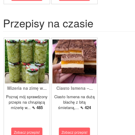
Przepisy na czasie
Mizeria na zimę w...
Ciasto Ismena –...
Poznaj mój sprawdzony
Ciasto Ismena na dużą
przepis na chrupiącą
blachę z bitą
mizerię w...
⇖ 485
śmietaną,...
⇖ 424
Zobacz przepis!
Zobacz przepis!