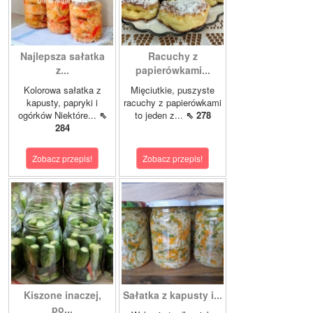
Najlepsza sałatka
Racuchy z
z...
papierówkami...
Kolorowa sałatka z
Mięciutkie, puszyste
kapusty, papryki i
racuchy z papierówkami
ogórków Niektóre...
⇖
to jeden z...
⇖ 278
284
Zobacz przepis!
Zobacz przepis!
Kiszone inaczej,
Sałatka z kapusty i...
po...