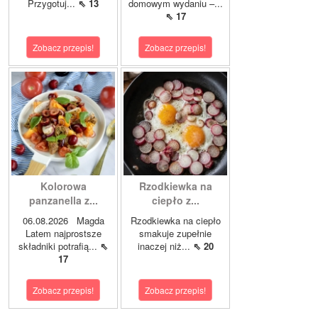
Przygotuj...
⇖ 13
domowym wydaniu –...
⇖ 17
Zobacz przepis!
Zobacz przepis!
Kolorowa
Rzodkiewka na
panzanella z...
ciepło z...
06.08.2026 Magda
Rzodkiewka na ciepło
Latem najprostsze
smakuje zupełnie
składniki potrafią...
⇖
inaczej niż...
⇖ 20
17
Zobacz przepis!
Zobacz przepis!