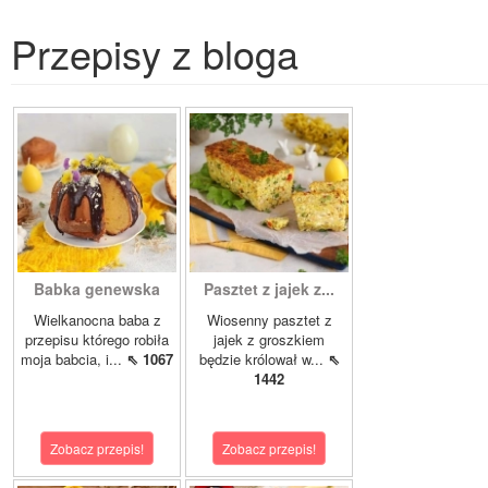
Przepisy z bloga
Babka genewska
Pasztet z jajek z...
Wielkanocna baba z
Wiosenny pasztet z
przepisu którego robiła
jajek z groszkiem
moja babcia, i...
⇖ 1067
będzie królował w...
⇖
1442
Zobacz przepis!
Zobacz przepis!