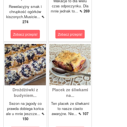
Wakacje to dla wielu
czas odpoczynku. Dla
Rewelacyjny smak i
mnie jednak to...
⇖ 269
chrupkość ogórków
kiszonych.Musicie...
⇖
274
Zobacz przepis!
Zobacz przepis!
Drożdżówki z
Placek ze śliwkami
budyniem...
na...
Sezon na jagody co
Ten placek ze śliwkami
prawda dobiega końca
to nasze ciasto
ale u mnie jeszcze...
⇖
awaryjne. Nie...
⇖ 107
150