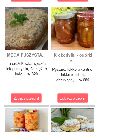
MEGA PUSZYSTA...
Krokodylki - ogórki
z...
Ta drożdżówka wyszła
tak puszysta, że ciężko
Pyszne, lekko pikantne,
było...
⇖ 320
lekko słodkie,
chrupiące,...
⇖ 289
Zobacz przepis!
Zobacz przepis!