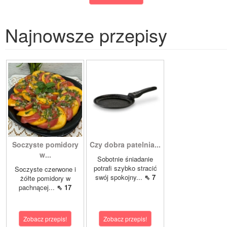
Najnowsze przepisy
Soczyste pomidory
Czy dobra patelnia...
w...
Sobotnie śniadanie
potrafi szybko stracić
Soczyste czerwone i
swój spokojny...
⇖ 7
żółte pomidory w
pachnącej...
⇖ 17
Zobacz przepis!
Zobacz przepis!