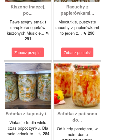
Kiszone inaczej,
Racuchy z
po...
papierówkami...
Rewelacyjny smak i
Mięciutkie, puszyste
chrupkość ogórków
racuchy z papierówkami
kiszonych.Musicie...
⇖
to jeden z...
⇖ 290
291
Zobacz przepis!
Zobacz przepis!
Sałatka z kapusty i...
Sałatka z patisona
do...
Wakacje to dla wielu
czas odpoczynku. Dla
Od kiedy pamiętam, w
mnie jednak to...
⇖ 284
moim domu
przygotowywano