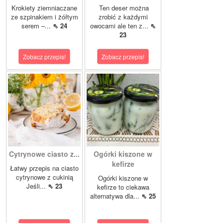
Krokiety ziemniaczane
Ten deser można
ze szpinakiem i żółtym
zrobić z każdymi
serem –...
⇖ 24
owocami ale ten z...
⇖
23
Zobacz przepis!
Zobacz przepis!
Cytrynowe ciasto z...
Ogórki kiszone w
kefirze
Łatwy przepis na ciasto
cytrynowe z cukinią
Ogórki kiszone w
Jeśli...
⇖ 23
kefirze to ciekawa
alternatywa dla...
⇖ 25