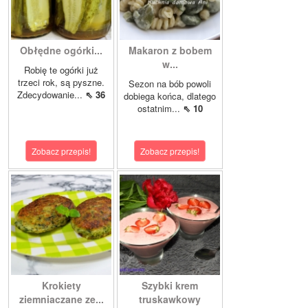
Obłędne ogórki...
Makaron z bobem
w...
Robię te ogórki już
trzeci rok, są pyszne.
Sezon na bób powoli
Zdecydowanie...
⇖ 36
dobiega końca, dlatego
ostatnim...
⇖ 10
Zobacz przepis!
Zobacz przepis!
Krokiety
Szybki krem
ziemniaczane ze...
truskawkowy