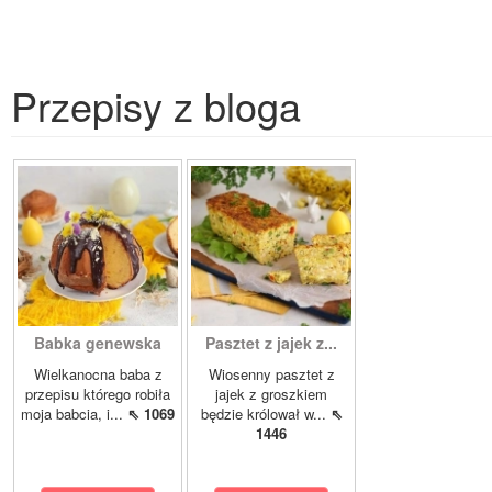
Przepisy z bloga
Babka genewska
Pasztet z jajek z...
Wielkanocna baba z
Wiosenny pasztet z
przepisu którego robiła
jajek z groszkiem
moja babcia, i...
⇖ 1069
będzie królował w...
⇖
1446