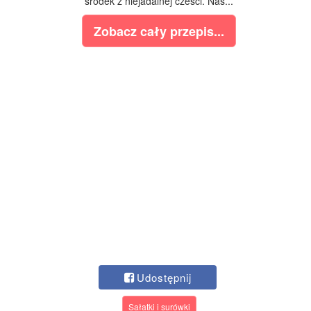
srodek z niejadalnej czesci. Nas...
Zobacz cały przepis...
Udostępnij
Sałatki i surówki