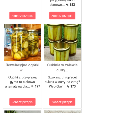
domowe...
⇖ 183
Zobacz przepis!
Zobacz przepis!
Rewelacyjne ogórki
Cukinia w zalewie
w...
curry...
Ogórki z przyprawą
Szukasz chrupiącej
gyros to ciekawa
cukinii w curry na zimę?
alternatywa dla...
⇖ 177
Wypróbuj...
⇖ 173
Zobacz przepis!
Zobacz przepis!