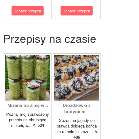
Zobacz przepis!
Zobacz przepis!
Przepisy na czasie
Mizeria na zimę w...
Drożdżówki z
budyniem...
Poznaj mój sprawdzony
przepis na chrupiącą
Sezon na jagody co
mizerię w...
⇖ 524
prawda dobiega końca
ale u mnie jeszcze...
⇖
486