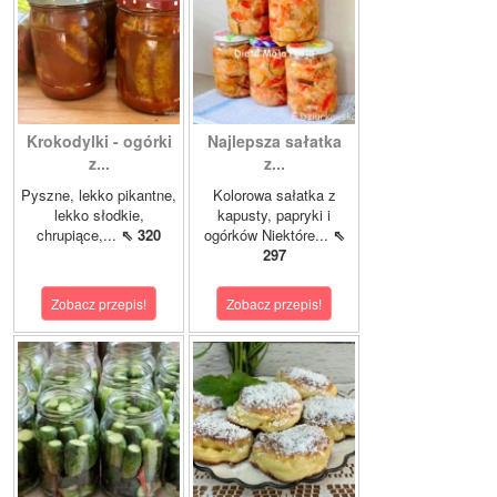
Krokodylki - ogórki
Najlepsza sałatka
z...
z...
Pyszne, lekko pikantne,
Kolorowa sałatka z
lekko słodkie,
kapusty, papryki i
chrupiące,...
⇖ 320
ogórków Niektóre...
⇖
297
Zobacz przepis!
Zobacz przepis!