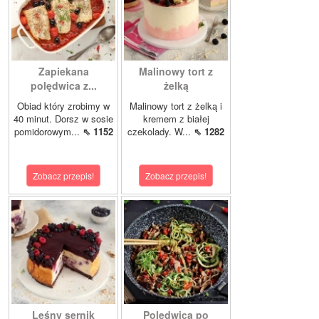
Zapiekana
Malinowy tort z
polędwica z...
żelką
Obiad który zrobimy w
Malinowy tort z żelką i
40 minut. Dorsz w sosie
kremem z białej
pomidorowym...
⇖ 1152
czekolady. W...
⇖ 1282
Zobacz przepis!
Zobacz przepis!
Leśny sernik
Polędwica po