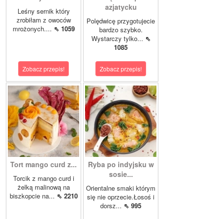
azjatycku
Leśny sernik który
zrobiłam z owoców
Polędwicę przygotujecie
mrożonych....
⇖ 1059
bardzo szybko.
Wystarczy tylko...
⇖
1085
Zobacz przepis!
Zobacz przepis!
Tort mango curd z...
Ryba po indyjsku w
sosie...
Torcik z mango curd i
żelką malinową na
Orientalne smaki którym
biszkopcie na...
⇖ 2210
się nie oprzecie.Łosoś i
dorsz...
⇖ 995