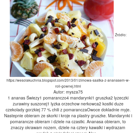
Źródło:
https://wesolakuchnia.blogspot.com/2013/01/zimowa-saatka-z-ananasem-w-
roli-gownej.html
Autor: mysza75
1 ananas Świezy1 pomaranczo4 mandarynki1 gruszka2 lyzeczki
zurawiny suszonej1 lyzka orzechow nerkowca2 kostki duze
czekolady gorzkiej 77 % chili z pomaranczaOwoce dokladnie myje.
Nastepnie obieram ze skorki i kroje na plastry gruszke. Mandarynki i
pomarancze obieram i dziele na czastki. Ananasa obieram, to
znaczy okrawam nozem, dziele na cztery kawalki i wydrazam