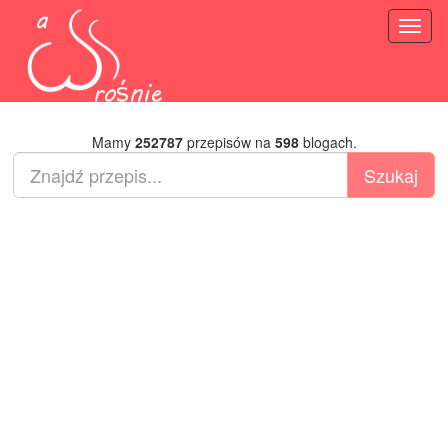
Toggl
naviga
Mamy
252787
przepisów na
598
blogach.