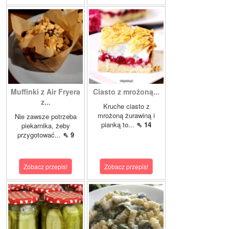
Muffinki z Air Fryera
Ciasto z mrożoną...
z...
Kruche ciasto z
mrożoną żurawiną i
Nie zawsze potrzeba
pianką to...
⇖ 14
piekarnika, żeby
przygotować...
⇖ 9
Zobacz przepis!
Zobacz przepis!