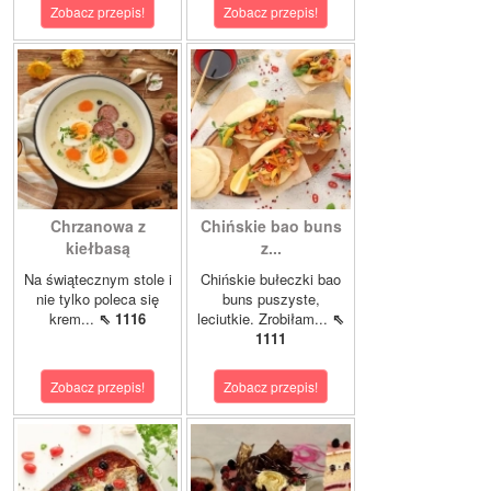
Zobacz przepis!
Zobacz przepis!
Chrzanowa z
Chińskie bao buns
kiełbasą
z...
Na świątecznym stole i
Chińskie bułeczki bao
nie tylko poleca się
buns puszyste,
krem...
⇖ 1116
leciutkie. Zrobiłam...
⇖
1111
Zobacz przepis!
Zobacz przepis!