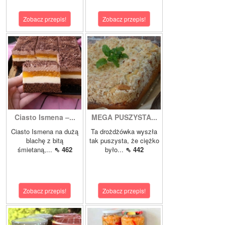
Zobacz przepis!
Zobacz przepis!
Ciasto Ismena –...
MEGA PUSZYSTA...
Ciasto Ismena na dużą
Ta drożdżówka wyszła
blachę z bitą
tak puszysta, że ciężko
śmietaną,...
⇖ 462
było...
⇖ 442
Zobacz przepis!
Zobacz przepis!