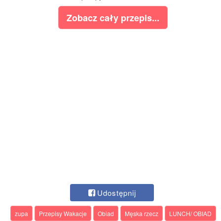
Zobacz cały przepis...
Udostępnij
zupa
Przepisy Wakacje
Obiad
Męska rzecz
LUNCH/ OBIAD