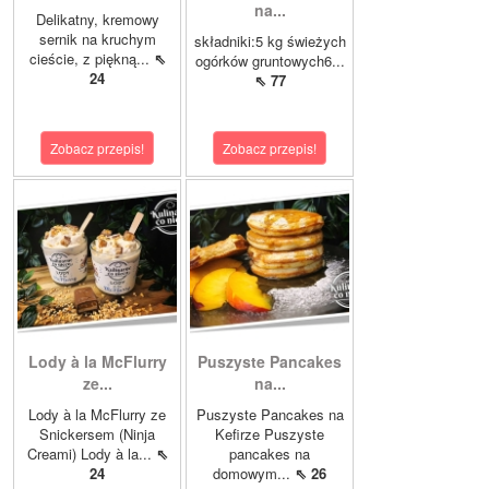
na...
Delikatny, kremowy
sernik na kruchym
składniki:5 kg świeżych
cieście, z piękną...
⇖
ogórków gruntowych6...
24
⇖ 77
Zobacz przepis!
Zobacz przepis!
Lody à la McFlurry
Puszyste Pancakes
ze...
na...
Lody à la McFlurry ze
Puszyste Pancakes na
Snickersem (Ninja
Kefirze Puszyste
Creami) Lody à la...
⇖
pancakes na
24
domowym...
⇖ 26