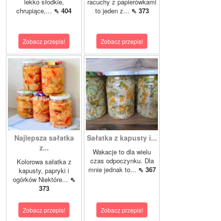
lekko słodkie,
racuchy z papierówkami
chrupiące,...
⇖ 404
to jeden z...
⇖ 373
Zobacz przepis!
Zobacz przepis!
Najlepsza sałatka
Sałatka z kapusty i...
z...
Wakacje to dla wielu
czas odpoczynku. Dla
Kolorowa sałatka z
mnie jednak to...
⇖ 367
kapusty, papryki i
ogórków Niektóre...
⇖
373
Zobacz przepis!
Zobacz przepis!