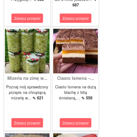
687
Zobacz przepis!
Zobacz przepis!
Mizeria na zimę w...
Ciasto Ismena –...
Poznaj mój sprawdzony
Ciasto Ismena na dużą
przepis na chrupiącą
blachę z bitą
mizerię w...
⇖ 621
śmietaną,...
⇖ 559
Zobacz przepis!
Zobacz przepis!