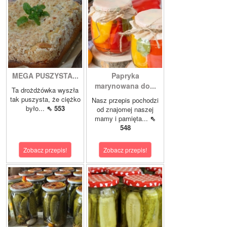
MEGA PUSZYSTA...
Papryka
marynowana do...
Ta drożdżówka wyszła
tak puszysta, że ciężko
Nasz przepis pochodzi
było...
⇖ 553
od znajomej naszej
mamy i pamięta...
⇖
548
Zobacz przepis!
Zobacz przepis!