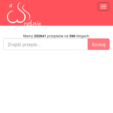
Toggl
naviga
Mamy
252841
przepisów na
598
blogach.