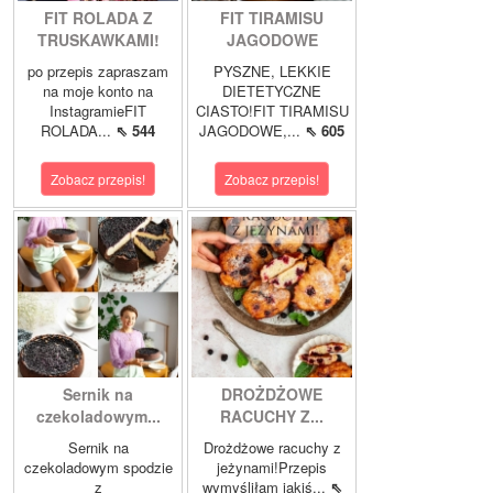
FIT ROLADA Z
FIT TIRAMISU
TRUSKAWKAMI!
JAGODOWE
po przepis zapraszam
PYSZNE, LEKKIE
na moje konto na
DIETETYCZNE
InstagramieFIT
CIASTO!FIT TIRAMISU
ROLADA...
⇖ 544
JAGODOWE,...
⇖ 605
Zobacz przepis!
Zobacz przepis!
Sernik na
DROŻDŻOWE
czekoladowym...
RACUCHY Z...
Sernik na
Drożdżowe racuchy z
czekoladowym spodzie
jeżynami!Przepis
z
wymyśliłam jakiś...
⇖