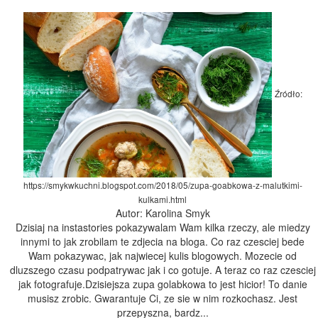
Źródło:
https://smykwkuchni.blogspot.com/2018/05/zupa-goabkowa-z-malutkimi-
kulkami.html
Autor: Karolina Smyk
Dzisiaj na instastories pokazywalam Wam kilka rzeczy, ale miedzy
innymi to jak zrobilam te zdjecia na bloga. Co raz czesciej bede
Wam pokazywac, jak najwiecej kulis blogowych. Mozecie od
dluzszego czasu podpatrywac jak i co gotuje. A teraz co raz czesciej
jak fotografuje.Dzisiejsza zupa golabkowa to jest hicior! To danie
musisz zrobic. Gwarantuje Ci, ze sie w nim rozkochasz. Jest
przepyszna, bardz...