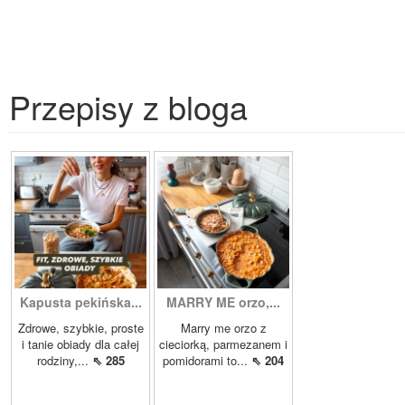
Przepisy z bloga
Kapusta pekińska...
MARRY ME orzo,...
Zdrowe, szybkie, proste
Marry me orzo z
i tanie obiady dla całej
cieciorką, parmezanem i
rodziny,...
⇖ 285
pomidorami to...
⇖ 204