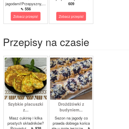
jagodami!Przepyszny,...
609
⇖ 556
Zobacz przepis!
Zobacz przepis!
Przepisy na czasie
Szybkie placuszki
Drożdżówki z
z...
budyniem...
Masz cukinię i kilka
Sezon na jagody co
prostych składników?
prawda dobiega końca
Przygotuj...
⇖ 938
ale u mnie jeszcze...
⇖