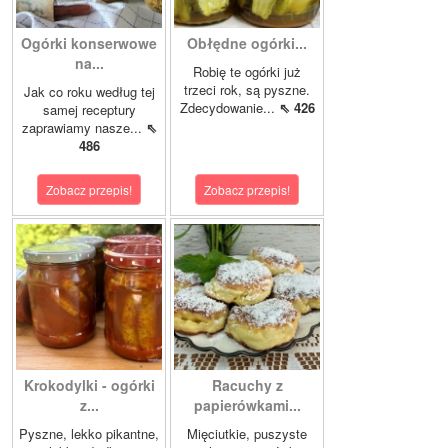
Ogórki konserwowe
Obłędne ogórki...
na...
Robię te ogórki już
trzeci rok, są pyszne.
Jak co roku według tej
Zdecydowanie...
⇖ 426
samej receptury
zaprawiamy nasze...
⇖
486
Zobacz przepis!
Zobacz przepis!
Krokodylki - ogórki
Racuchy z
z...
papierówkami...
Pyszne, lekko pikantne,
Mięciutkie, puszyste