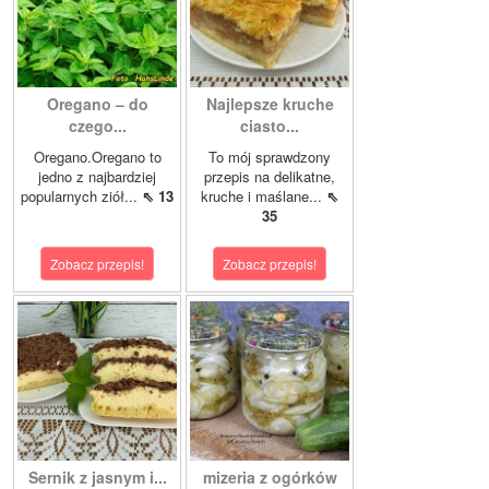
Oregano – do
Najlepsze kruche
czego...
ciasto...
Oregano.Oregano to
To mój sprawdzony
jedno z najbardziej
przepis na delikatne,
popularnych ziół...
⇖ 13
kruche i maślane...
⇖
35
Zobacz przepis!
Zobacz przepis!
Sernik z jasnym i...
mizeria z ogórków