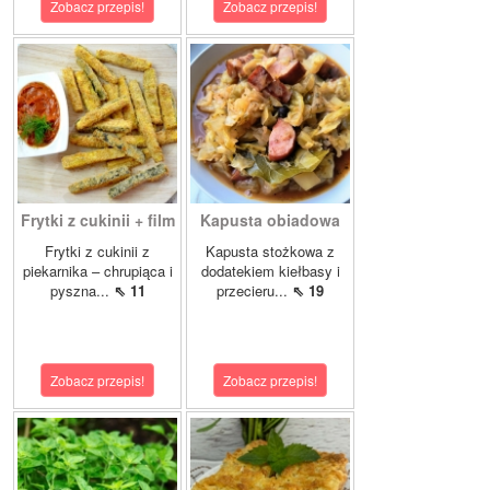
Zobacz przepis!
Zobacz przepis!
Frytki z cukinii + film
Kapusta obiadowa
Frytki z cukinii z
Kapusta stożkowa z
piekarnika – chrupiąca i
dodatekiem kiełbasy i
pyszna...
⇖ 11
przecieru...
⇖ 19
Zobacz przepis!
Zobacz przepis!