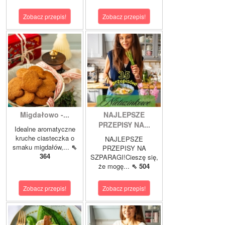
Zobacz przepis!
Zobacz przepis!
Migdałowo -...
NAJLEPSZE
PRZEPISY NA...
Idealne aromatyczne
kruche ciasteczka o
NAJLEPSZE
smaku migdałów,...
⇖
PRZEPISY NA
364
SZPARAGI!Cieszę się,
że mogę...
⇖ 504
Zobacz przepis!
Zobacz przepis!