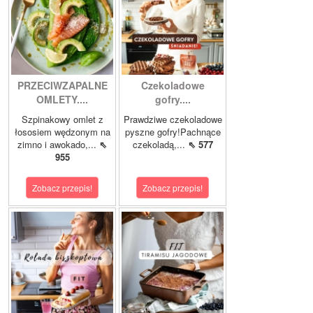
PRZECIWZAPALNE
Czekoladowe
OMLETY....
gofry....
Szpinakowy omlet z
Prawdziwe czekoladowe
łososiem wędzonym na
pyszne gofry!Pachnące
zimno i awokado,...
⇖
czekoladą,...
⇖ 577
955
Zobacz przepis!
Zobacz przepis!