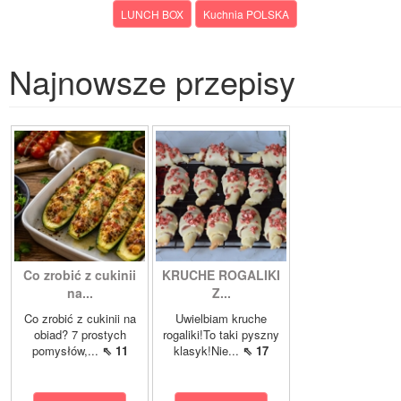
LUNCH BOX
Kuchnia POLSKA
Najnowsze przepisy
Co zrobić z cukinii
KRUCHE ROGALIKI
na...
Z...
Co zrobić z cukinii na
Uwielbiam kruche
obiad? 7 prostych
rogaliki!To taki pyszny
pomysłów,...
⇖ 11
klasyk!Nie...
⇖ 17