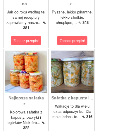
na...
z...
Jak co roku według tej
Pyszne, lekko pikantne,
samej receptury
lekko słodkie,
zaprawiamy nasze...
⇖
chrupiące,...
⇖ 348
381
Zobacz przepis!
Zobacz przepis!
Najlepsza sałatka
Sałatka z kapusty i...
z...
Wakacje to dla wielu
czas odpoczynku. Dla
Kolorowa sałatka z
mnie jednak to...
⇖ 316
kapusty, papryki i
ogórków Niektóre...
⇖
322