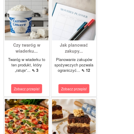
Czy twaróg w
Jak planować
wiaderku...
zakupy...
Twaróg w wiaderku to
Planowanie zakupów
ten produkt, który
spożywczych pozwala
„ratuje”...
⇖ 3
ograniczyć...
⇖ 12
Zobacz przepis!
Zobacz przepis!