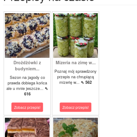
Drożdżówki z
Mizeria na zimę w...
budyniem...
Poznaj mój sprawdzony
przepis na chrupiącą
Sezon na jagody co
mizerię w...
⇖ 562
prawda dobiega końca
ale u mnie jeszcze...
⇖
616
Zobacz przepis!
Zobacz przepis!