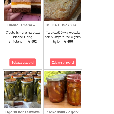
Ciasto Ismena –...
MEGA PUSZYSTA...
Ciasto Ismena na dużą
Ta drożdżówka wyszła
blachę z bitą
tak puszysta, że ciężko
śmietaną,...
⇖ 502
było...
⇖ 486
Zobacz przepis!
Zobacz przepis!
Ogórki konserwowe
Krokodylki - ogórki