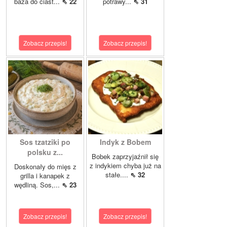
baza do ciast...
⇖ 22
potrawy...
⇖ 31
Zobacz przepis!
Zobacz przepis!
Sos tzatziki po
Indyk z Bobem
polsku z...
Bobek zaprzyjaźnił się
z indykiem chyba już na
Doskonały do mięs z
stałe....
⇖ 32
grilla i kanapek z
wędliną. Sos,...
⇖ 23
Zobacz przepis!
Zobacz przepis!