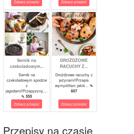
Zobacz przepis!
Zobacz przepis!
Sernik na
DROŻDŻOWE
czekoladowym...
RACUCHY Z...
Sernik na
Drożdżowe racuchy z
czekoladowym spodzie
jeżynami!Przepis
z
wymyśliłam jakiś...
⇖
jagodami!Przepyszny,...
607
⇖ 555
Zobacz przepis!
Zobacz przepis!
Przepisy na czasie