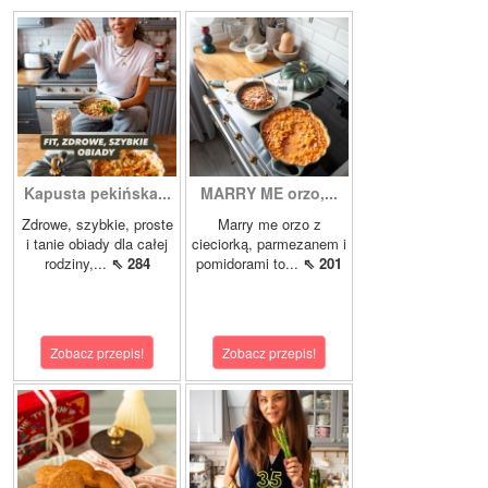
Kapusta pekińska...
MARRY ME orzo,...
Zdrowe, szybkie, proste
Marry me orzo z
i tanie obiady dla całej
cieciorką, parmezanem i
rodziny,...
⇖ 284
pomidorami to...
⇖ 201
Zobacz przepis!
Zobacz przepis!