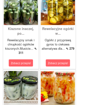
Kiszone inaczej,
Rewelacyjne ogórki
po...
w...
Rewelacyjny smak i
Ogórki z przyprawą
chrupkość ogórków
gyros to ciekawa
kiszonych.Musicie...
⇖
alternatywa dla...
⇖ 279
311
Zobacz przepis!
Zobacz przepis!