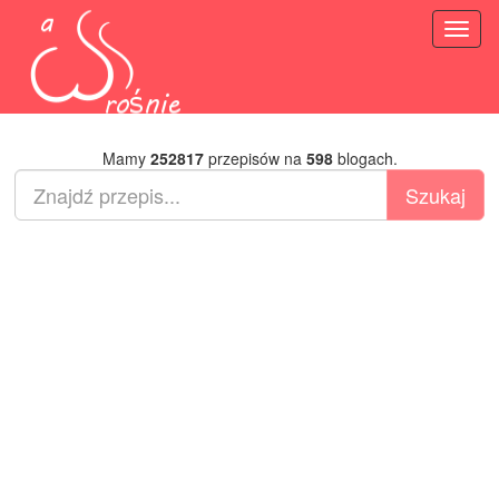
Toggl
naviga
Mamy
252817
przepisów na
598
blogach.