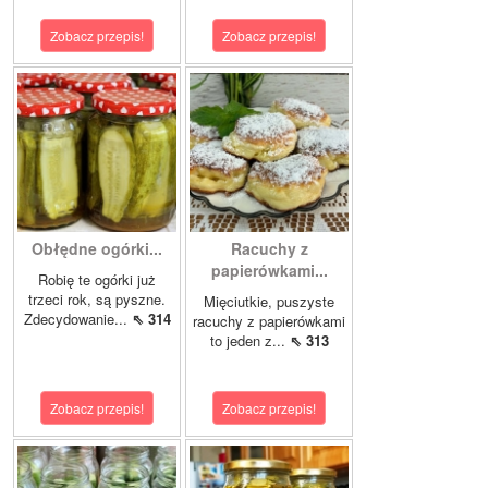
Zobacz przepis!
Zobacz przepis!
Obłędne ogórki...
Racuchy z
papierówkami...
Robię te ogórki już
trzeci rok, są pyszne.
Mięciutkie, puszyste
Zdecydowanie...
⇖ 314
racuchy z papierówkami
to jeden z...
⇖ 313
Zobacz przepis!
Zobacz przepis!