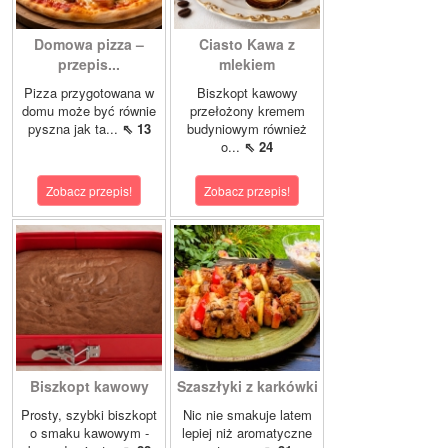
Domowa pizza –
Ciasto Kawa z
przepis...
mlekiem
Pizza przygotowana w
Biszkopt kawowy
domu może być równie
przełożony kremem
pyszna jak ta...
⇖ 13
budyniowym również
o...
⇖ 24
Zobacz przepis!
Zobacz przepis!
Biszkopt kawowy
Szaszłyki z karkówki
Prosty, szybki biszkopt
Nic nie smakuje latem
o smaku kawowym -
lepiej niż aromatyczne