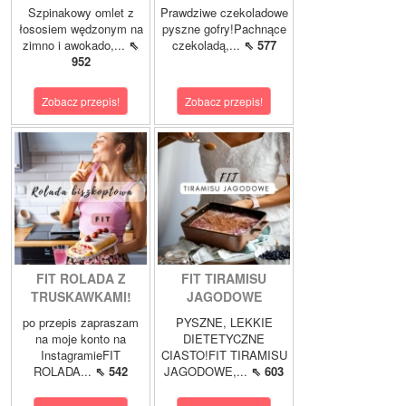
Szpinakowy omlet z
Prawdziwe czekoladowe
łososiem wędzonym na
pyszne gofry!Pachnące
zimno i awokado,...
⇖
czekoladą,...
⇖ 577
952
Zobacz przepis!
Zobacz przepis!
FIT ROLADA Z
FIT TIRAMISU
TRUSKAWKAMI!
JAGODOWE
po przepis zapraszam
PYSZNE, LEKKIE
na moje konto na
DIETETYCZNE
InstagramieFIT
CIASTO!FIT TIRAMISU
ROLADA...
⇖ 542
JAGODOWE,...
⇖ 603