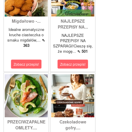
Migdałowo -...
NAJLEPSZE
PRZEPISY NA...
Idealne aromatyczne
kruche ciasteczka o
NAJLEPSZE
smaku migdałów,...
⇖
PRZEPISY NA
363
SZPARAGI!Cieszę się,
że mogę...
⇖ 501
Zobacz przepis!
Zobacz przepis!
PRZECIWZAPALNE
Czekoladowe
OMLETY....
gofry....