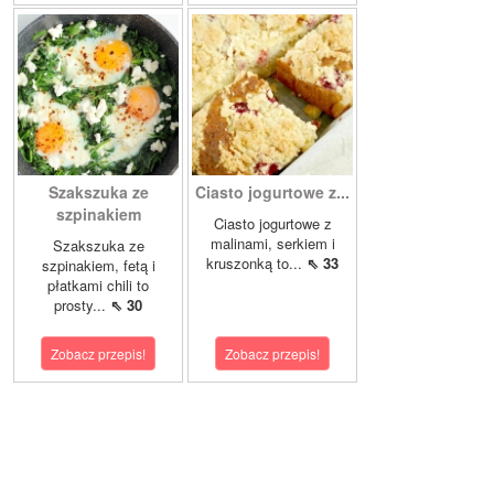
Szakszuka ze
Ciasto jogurtowe z...
szpinakiem
Ciasto jogurtowe z
malinami, serkiem i
Szakszuka ze
kruszonką to...
⇖ 33
szpinakiem, fetą i
płatkami chili to
prosty...
⇖ 30
Zobacz przepis!
Zobacz przepis!