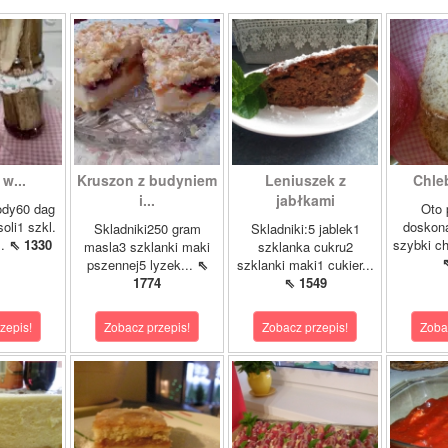
w...
Kruszon z budyniem
Leniuszek z
Chle
i...
jabłkami
ody60 dag
Oto 
soli1 szkl.
doskona
Skladniki250 gram
Skladniki:5 jablek1
..
⇖ 1330
szybki ch
masla3 szklanki maki
szklanka cukru2
pszennej5 lyzek...
⇖
szklanki maki1 cukier...
1774
⇖ 1549
zepis!
Zobacz przepis!
Zobacz przepis!
Zoba