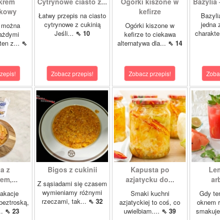
 krem
Cytrynowe ciasto z...
Ogórki kiszone w
Bazylia 
wkowy
kefirze
Łatwy przepis na ciasto
Bazyli
cytrynowe z cukinią
jedna 
 można
Ogórki kiszone w
Jeśli...
⇖ 10
charakte
każdymi
kefirze to ciekawa
ten z...
⇖
alternatywa dla...
⇖ 14
zepis!
Zobacz przepis!
Zobacz przepis!
Zoba
a z
Bigos z cukinii
Kapusta po
Le
m,...
azjatycku do...
ar
Z sąsiadami się czasem
wymieniamy różnymi
akacje
Smaki kuchni
Gdy te
rzeczami, tak...
⇖ 32
 beztroską,
azjatyckiej to coś, co
oknem r
..
⇖ 23
uwielbiam....
⇖ 39
smakuje 