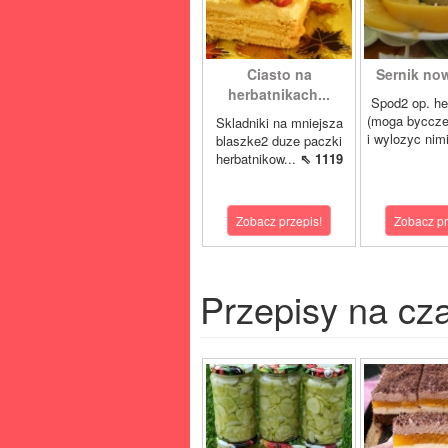
Ciasto na
Sernik now
herbatnikach...
Spod2 op. he
(moga byccze
Skladniki na mniejsza
i wylozyc nimi
blaszke2 duze paczki
herbatnikow...
⇖ 1119
Zobacz przepis!
Zobacz pr
Przepisy na cz