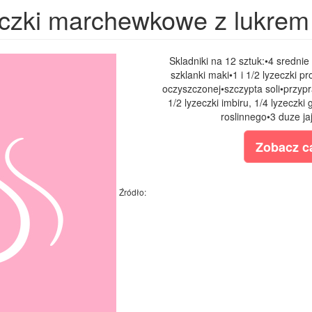
czki marchewkowe z lukre
Skladniki na 12 sztuk:•4 srednie 
szklanki maki•1 i 1/2 lyzeczki p
oczyszczonej•szczypta soli•przyp
1/2 lyzeczki imbiru, 1/4 lyzeczki
roslinnego•3 duze jaj
Zobacz ca
Źródło: