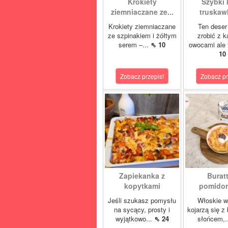
Krokiety
Szybki
ziemniaczane ze...
truska
Krokiety ziemniaczane
Ten deser
ze szpinakiem i żółtym
zrobić z 
serem –...
⇖ 10
owocami ale 
10
Zobacz przepis!
Zobacz pr
Zapiekanka z
Buratt
kopytkami
pomidore
Jeśli szukasz pomysłu
Włoskie w
na sycący, prosty i
kojarzą się z
wyjątkowo...
⇖ 24
słońcem,.