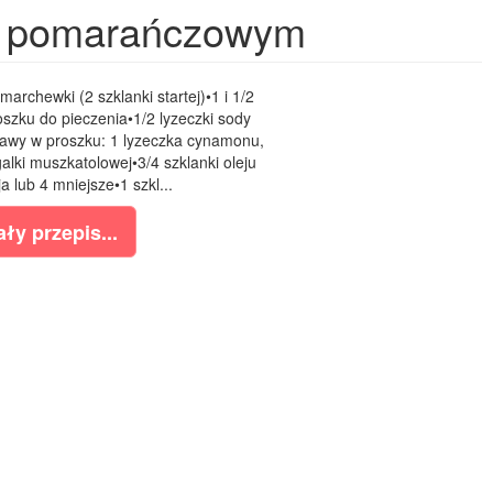
m pomarańczowym
marchewki (2 szklanki startej)•1 i 1/2
roszku do pieczenia•1/2 lyzeczki sody
rawy w proszku: 1 lyzeczka cynamonu,
 galki muszkatolowej•3/4 szklanki oleju
a lub 4 mniejsze•1 szkl...
ły przepis...