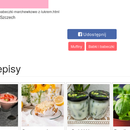
3/babeczki-marchewkowe-z-lukrem.html
a Szczech
Udostępnij
Muffiny
Babki i babeczki
episy