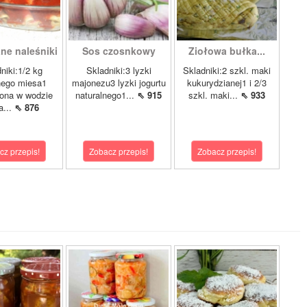
ne naleśniki
Sos czosnkowy
Ziołowa bułka...
niki:1/2 kg
Skladniki:3 lyzki
Skladniki:2 szkl. maki
nego miesa1
majonezu3 lyzki jogurtu
kukurydzianej1 i 2/3
ona w wodzie
naturalnego1...
⇖ 915
szkl. maki...
⇖ 933
a...
⇖ 876
cz przepis!
Zobacz przepis!
Zobacz przepis!