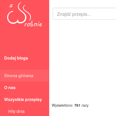
Dodaj bloga
Strona główna
O nas
Wszystkie przepisy
Wyświetlono:
761
razy
Hity dnia