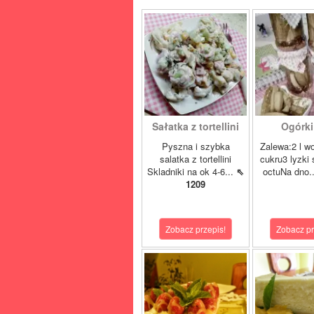
Sałatka z tortellini
Ogórki 
Pyszna i szybka
Zalewa:2 l w
salatka z tortellini
cukru3 lyzki 
Skladniki na ok 4-6...
⇖
octuNa dno.
1209
Zobacz przepis!
Zobacz pr