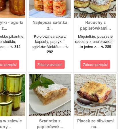
lki - ogórki
Najlepsza sałatka
Racuchy z
z...
z...
papierówkami...
ekko pikantne,
Kolorowa sałatka z
Mięciutkie, puszyste
o słodkie,
kapusty, papryki i
racuchy z papierówkami
ce,...
⇖ 314
ogórków Niektóre...
⇖
to jeden z...
⇖ 289
292
cz przepis!
Zobacz przepis!
Zobacz przepis!
a w zalewie
Szarlotka z
Placek ze śliwkami
urry...
papierówek...
na...