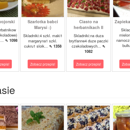
ojorski
Szarlotka babci
Ciasto na
Zapieka
Marysi :)
herbatnikach II
rbatnikow
Sklad
koladowe)
mielo
Skladniki:4 szkl. maki1
Skladniki:na duza
...
⇖ 1098
namocz
margaryna1 szkl.
brytfanne4 duze paczki
bulk
cukru1 sloik...
⇖ 1358
czekoladowych...
⇖
1082
zepis!
Zobacz przepis!
Zobacz przepis!
Zoba
asie