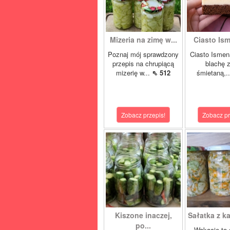
Mizeria na zimę w...
Ciasto Ism
Poznaj mój sprawdzony
Ciasto Ismen
przepis na chrupiącą
blachę z
mizerię w...
⇖ 512
śmietaną,.
Zobacz przepis!
Zobacz pr
Kiszone inaczej,
Sałatka z ka
po...
Wakacje to 