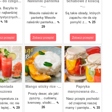
– do czego...
Naleśniki panterka
Schabowe z kością
–...
–...
a. Bazylia to
z najbardziej
Wesołe naleśniki w
Są takie obiady, których
rystycznych...
panterkę Wesołe
zapachu nie da się
⇖ 16
naleśniki panterka...
⇖
pomylić z...
⇖ 25
29
cz przepis!
Zobacz przepis!
Zobacz przepis!
moniada
Mango sticky rice -...
Papryka
buzowa
marynowana do...
Prosty deser, ale jaki
pyszny... cudowny,
mperatura za
Nasz przepis pochodzi
kremowy, słodki....
⇖
ośnie, nic nie
od znajomej naszej
26
lepiej...
⇖ 29
mamy i pamięta...
⇖ 35