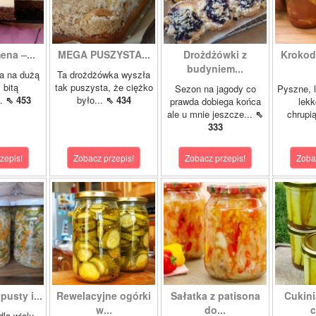
ena –...
MEGA PUSZYSTA...
Drożdżówki z
Krokody
budyniem...
a na dużą
Ta drożdżówka wyszła
 bitą
tak puszysta, że ciężko
Sezon na jagody co
Pyszne, l
..
⇖ 453
było...
⇖ 434
prawda dobiega końca
lekk
ale u mnie jeszcze...
⇖
chrupią
333
zepis!
Zobacz przepis!
Zobacz przepis!
Zoba
pusty i...
Rewelacyjne ogórki
Sałatka z patisona
Cukini
w...
do...
c
dla wielu