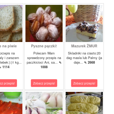
b na piwie
Pyszne pączki!
Mazurek ŻMUR
przepis na
Polecam Wam
Skladniki na ciasto:20
ly i zarazem
sprawdzony przepis na
dag masla lub Palmy (ja
lebek:):)1 kg...
paczkicioci Ani, sa...
⇖
daje...
⇖ 2668
⇖ 1114
1008
cz przepis!
Zobacz przepis!
Zobacz przepis!