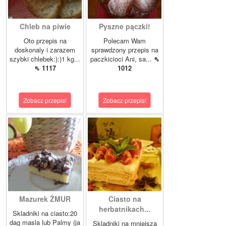
Chleb na piwie
Pyszne pączki!
Oto przepis na
Polecam Wam
doskonaly i zarazem
sprawdzony przepis na
szybki chlebek:):)1 kg...
paczkicioci Ani, sa...
⇖
⇖ 1117
1012
Zobacz przepis!
Zobacz przepis!
Mazurek ŻMUR
Ciasto na
herbatnikach...
Skladniki na ciasto:20
dag masla lub Palmy (ja
Skladniki na mniejsza