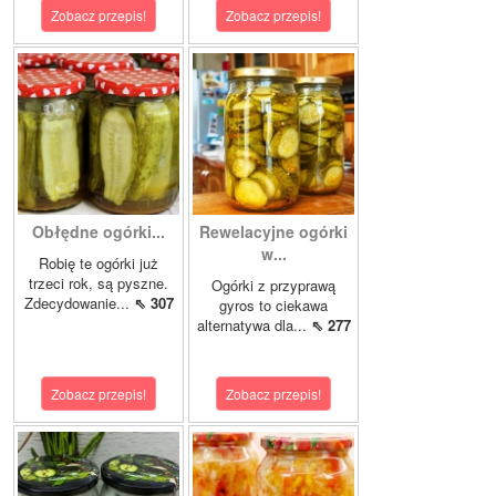
Zobacz przepis!
Zobacz przepis!
Obłędne ogórki...
Rewelacyjne ogórki
w...
Robię te ogórki już
trzeci rok, są pyszne.
Ogórki z przyprawą
Zdecydowanie...
⇖ 307
gyros to ciekawa
alternatywa dla...
⇖ 277
Zobacz przepis!
Zobacz przepis!