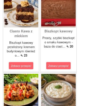
Ciasto Kawa z
Biszkopt kawowy
mlekiem
Prosty, szybki biszkopt
o smaku kawowym -
Biszkopt kawowy
baza do ciast...
⇖ 20
przełożony kremem
budyniowym również
o...
⇖ 23
Zobacz przepis!
Zobacz przepis!