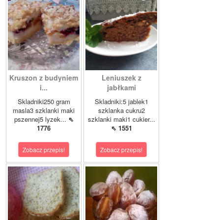
Kruszon z budyniem
Leniuszek z
i...
jabłkami
Skladniki250 gram
Skladniki:5 jablek1
masla3 szklanki maki
szklanka cukru2
pszennej5 lyzek...
⇖
szklanki maki1 cukier...
1776
⇖ 1551
Zobacz przepis!
Zobacz przepis!