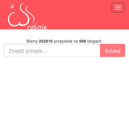
Toggl
naviga
Mamy
252816
przepisów na
598
blogach.