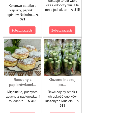
Wakacje to dla wielu
czas odpoczynku. Dla
Kolorowa sałatka z
mnie jednak to...
⇖ 315
kapusty, papryki i
ogórków Niektóre...
⇖
321
Zobacz przepis!
Zobacz przepis!
Racuchy z
Kiszone inaczej,
papierówkami...
po...
Mięciutkie, puszyste
Rewelacyjny smak i
racuchy z papierówkami
chrupkość ogórków
to jeden z...
⇖ 313
kiszonych.Musicie...
⇖
311