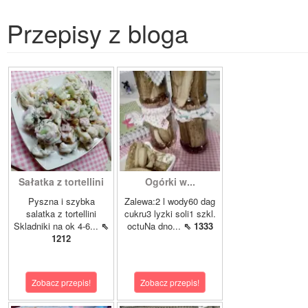
Przepisy z bloga
Sałatka z tortellini
Ogórki w...
Pyszna i szybka
Zalewa:2 l wody60 dag
salatka z tortellini
cukru3 lyzki soli1 szkl.
Skladniki na ok 4-6...
⇖
octuNa dno...
⇖ 1333
1212
Zobacz przepis!
Zobacz przepis!