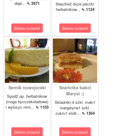
daje...
⇖ 2671
blaszke2 duze paczki
herbatnikow...
⇖ 1124
Zobacz przepis!
Zobacz przepis!
Sernik nowojorski
Szarlotka babci
Marysi :)
Spod2 op. herbatnikow
(moga bycczekoladowe)
Skladniki:4 szkl. maki1
i wylozyc nimi...
⇖ 1103
margaryna1 szkl.
cukru1 sloik...
⇖ 1364
Zobacz przepis!
Zobacz przepis!