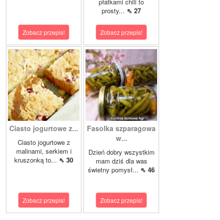
płatkami chili to
prosty...
⇖ 27
Zobacz przepis!
Zobacz przepis!
Ciasto jogurtowe z...
Fasolka szparagowa
w...
Ciasto jogurtowe z
malinami, serkiem i
Dzień dobry wszystkim
kruszonką to...
⇖ 30
mam dziś dla was
świetny pomysł...
⇖ 46
Zobacz przepis!
Zobacz przepis!