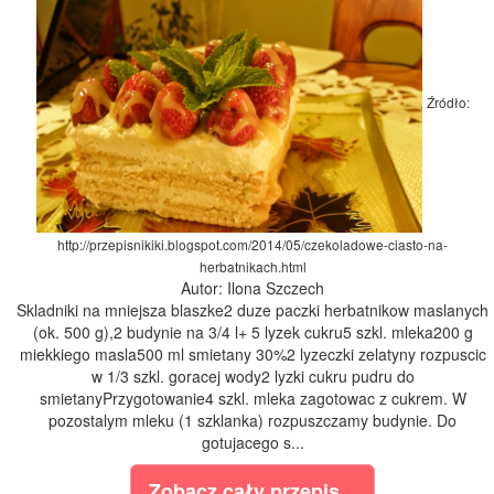
Źródło:
http://przepisnikiki.blogspot.com/2014/05/czekoladowe-ciasto-na-
herbatnikach.html
Autor: Ilona Szczech
Skladniki na mniejsza blaszke2 duze paczki herbatnikow maslanych
(ok. 500 g),2 budynie na 3/4 l+ 5 lyzek cukru5 szkl. mleka200 g
miekkiego masla500 ml smietany 30%2 lyzeczki zelatyny rozpuscic
w 1/3 szkl. goracej wody2 lyzki cukru pudru do
smietanyPrzygotowanie4 szkl. mleka zagotowac z cukrem. W
pozostalym mleku (1 szklanka) rozpuszczamy budynie. Do
gotujacego s...
Zobacz cały przepis...