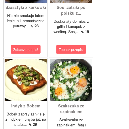
Szaszłyki z karkówki
Sos tzatziki po
polsku z...
Nic nie smakuje latem
lepiej niż aromatyczne
Doskonały do mięs z
potrawy...
⇖ 28
grilla i kanapek z
wędliną. Sos,...
⇖ 19
Zobacz przepis!
Zobacz przepis!
Indyk z Bobem
Szakszuka ze
szpinakiem
Bobek zaprzyjaźnił się
z indykiem chyba już na
Szakszuka ze
stałe....
⇖ 29
szpinakiem, fetą i