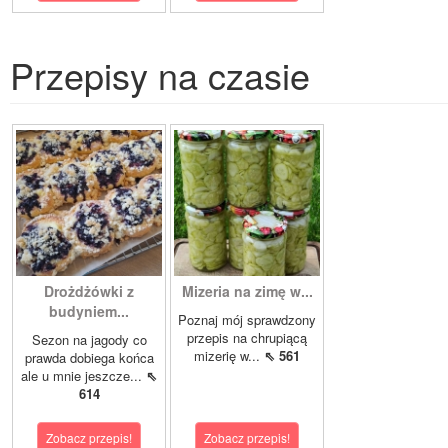
Przepisy na czasie
Drożdżówki z
Mizeria na zimę w...
budyniem...
Poznaj mój sprawdzony
przepis na chrupiącą
Sezon na jagody co
mizerię w...
⇖ 561
prawda dobiega końca
ale u mnie jeszcze...
⇖
614
Zobacz przepis!
Zobacz przepis!