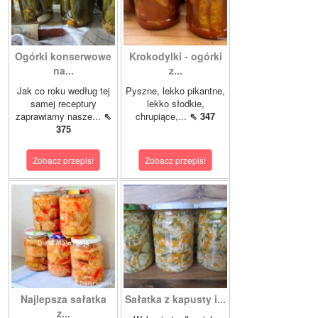
Ogórki konserwowe
Krokodylki - ogórki
na...
z...
Jak co roku według tej
Pyszne, lekko pikantne,
samej receptury
lekko słodkie,
zaprawiamy nasze...
⇖
chrupiące,...
⇖ 347
375
Zobacz przepis!
Zobacz przepis!
Najlepsza sałatka
Sałatka z kapusty i...
z...