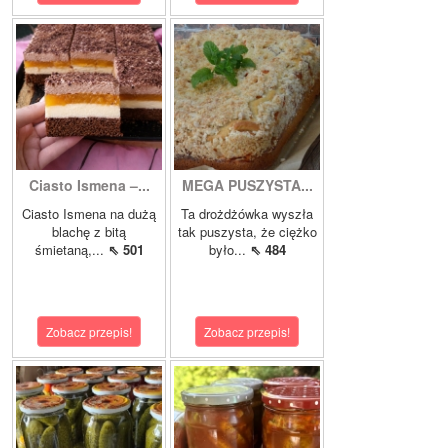
Ciasto Ismena –...
MEGA PUSZYSTA...
Ciasto Ismena na dużą
Ta drożdżówka wyszła
blachę z bitą
tak puszysta, że ciężko
śmietaną,...
⇖ 501
było...
⇖ 484
Zobacz przepis!
Zobacz przepis!