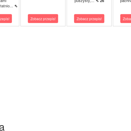
kami
puszysty,...
⇖ 26
pachn
atnio...
⇖
zepis!
Zobacz przepis!
Zobacz przepis!
Zoba
a