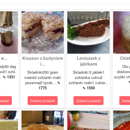
w...
Kruszon z budyniem
Leniuszek z
Chle
i...
jabłkami
ody60 dag
Oto 
soli1 szkl.
doskona
Skladniki250 gram
Skladniki:5 jablek1
..
⇖ 1331
szybki ch
masla3 szklanki maki
szklanka cukru2
pszennej5 lyzek...
⇖
szklanki maki1 cukier...
1775
⇖ 1550
zepis!
Zobacz przepis!
Zobacz przepis!
Zoba