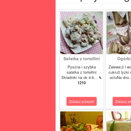
Sałatka z tortellini
Ogórki 
Pyszna i szybka
Zalewa:2 l w
salatka z tortellini
cukru3 lyzki 
Skladniki na ok 4-6...
⇖
octuNa dno.
1210
Zobacz przepis!
Zobacz pr