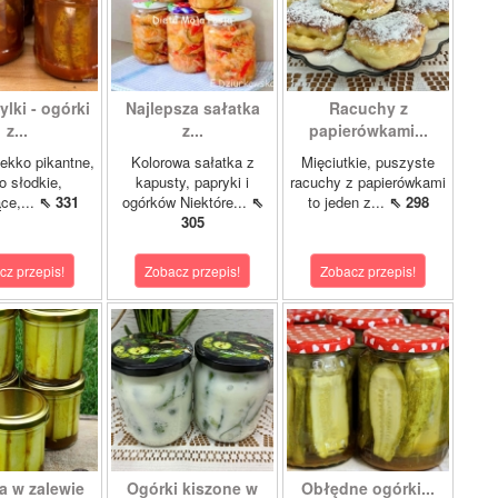
lki - ogórki
Najlepsza sałatka
Racuchy z
z...
z...
papierówkami...
ekko pikantne,
Kolorowa sałatka z
Mięciutkie, puszyste
o słodkie,
kapusty, papryki i
racuchy z papierówkami
ce,...
⇖ 331
ogórków Niektóre...
⇖
to jeden z...
⇖ 298
305
cz przepis!
Zobacz przepis!
Zobacz przepis!
a w zalewie
Ogórki kiszone w
Obłędne ogórki...