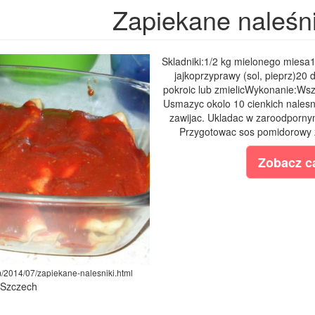
Zapiekane naleśni
Skladniki:1/2 kg mielonego miesa
jajkoprzyprawy (sol, pieprz)20 
pokroic lub zmielicWykonanie:Wszy
Usmazyc okolo 10 cienkich nalesni
zawijac. Ukladac w zaroodpor
Przygotowac sos pomidorowy z
Zobacz ca
om/2014/07/zapiekane-nalesniki.html
a Szczech