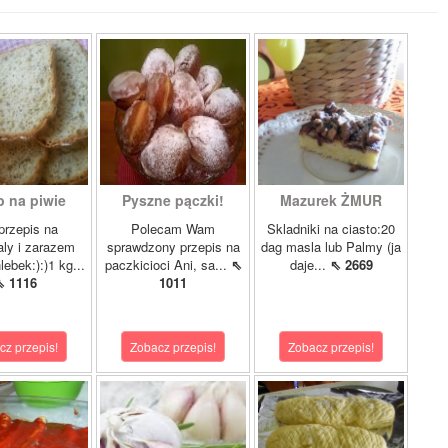
b na piwie
Pyszne pączki!
Mazurek ŻMUR
przepis na
Polecam Wam
Skladniki na ciasto:20
ly i zarazem
sprawdzony przepis na
dag masla lub Palmy (ja
lebek:):)1 kg...
paczkicioci Ani, sa...
⇖
daje...
⇖ 2669
⇖ 1116
1011
cz przepis!
Zobacz przepis!
Zobacz przepis!