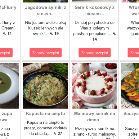
McFlurry
Jagodowe syrniki z
Sernik kokosowy z
Włos
sosem...
musem...
war
cFlurry z
Nie jestem wielbicielką
Dzisiaj przychodzę do
Włos
a Creami)
klusek leniwych ale
Was z kolejnym
warzyw
..
⇖ 11
syrniki...
⇖ 19
prostym przepisem...
⇖
ligur
14
zepis!
Zobacz przepis!
Zobacz przepis!
Zoba
 zupa
Kapusta na ciepło
Malinowy sernik na
Soczys
wa...
zimno...
Kapusta na ciepło to
prosty, domowy dodatek
 zupa
Przepyszny sernik na
Soczyst
do obiadu,...
⇖ 27
owa z
zimno - turbo malinowy,
żółte