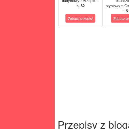
budyniowymPrzepis...
kulecz
⇖ 82
ptysiowymiOst
15
Zobacz przepis!
Zobacz pr
Przepisy z blog