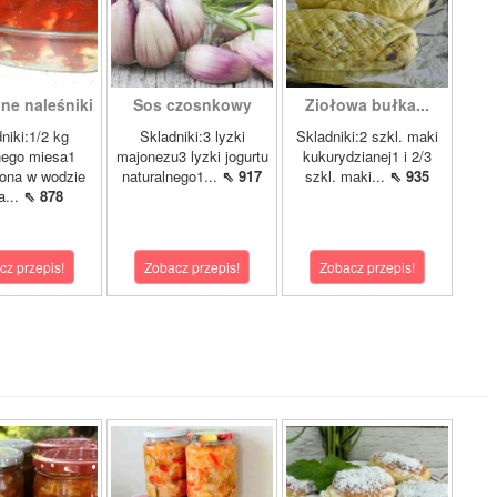
ne naleśniki
Sos czosnkowy
Ziołowa bułka...
niki:1/2 kg
Skladniki:3 lyzki
Skladniki:2 szkl. maki
nego miesa1
majonezu3 lyzki jogurtu
kukurydzianej1 i 2/3
ona w wodzie
naturalnego1...
⇖ 917
szkl. maki...
⇖ 935
a...
⇖ 878
cz przepis!
Zobacz przepis!
Zobacz przepis!