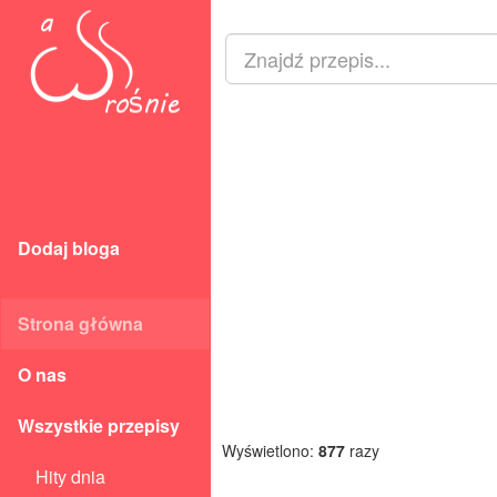
Dodaj bloga
Strona główna
O nas
Wszystkie przepisy
Wyświetlono:
877
razy
Hity dnia