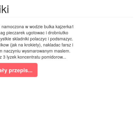
ki
1 namoczona w wodzie bulka kajzerka1
dag pieczarek ugotowac i drobniutko
stkie skladniki polaczyc i podsmazyc.
kow (jak na krokiety), nakladac farsz i
nym naczyniu wysmarowanym maslem.
 3 lyzek koncentratu pomidorow...
ły przepis...