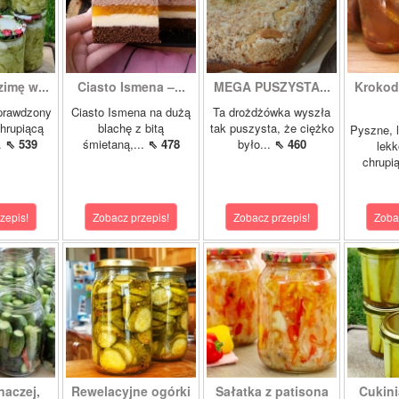
zimę w...
Ciasto Ismena –...
MEGA PUSZYSTA...
Krokody
prawdzony
Ciasto Ismena na dużą
Ta drożdżówka wyszła
chrupiącą
blachę z bitą
tak puszysta, że ciężko
Pyszne, l
..
⇖ 539
śmietaną,...
⇖ 478
było...
⇖ 460
lekk
chrupią
zepis!
Zobacz przepis!
Zobacz przepis!
Zoba
naczej,
Rewelacyjne ogórki
Sałatka z patisona
Cukini