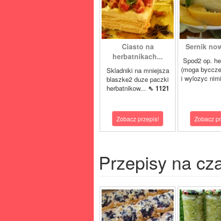
Ciasto na
Sernik now
herbatnikach...
Spod2 op. he
(moga byccze
Skladniki na mniejsza
i wylozyc nimi
blaszke2 duze paczki
herbatnikow...
⇖ 1121
Zobacz przepis!
Zobacz pr
Przepisy na cz