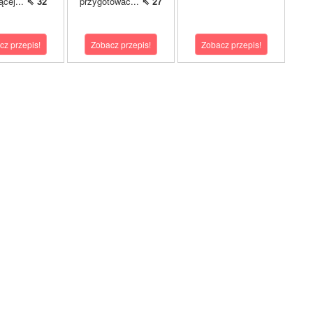
ącej...
⇖ 32
przygotować...
⇖ 27
cz przepis!
Zobacz przepis!
Zobacz przepis!