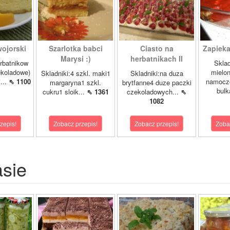
ojorski
Szarlotka babci
Ciasto na
Zapieka
Marysi :)
herbatnikach II
rbatnikow
Sklad
koladowe)
mielo
Skladniki:4 szkl. maki1
Skladniki:na duza
...
⇖ 1100
namocz
margaryna1 szkl.
brytfanne4 duze paczki
bulk
cukru1 sloik...
⇖ 1361
czekoladowych...
⇖
1082
zepis!
Zobacz przepis!
Zobacz przepis!
Zoba
asie