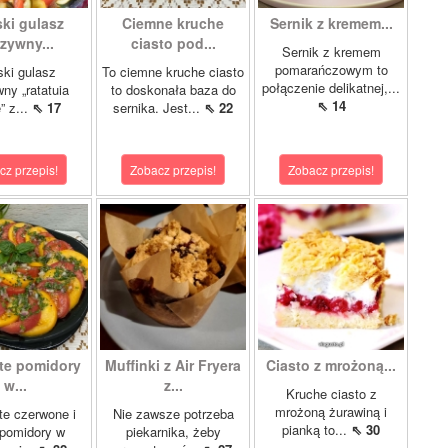
ki gulasz
Ciemne kruche
Sernik z kremem...
zywny...
ciasto pod...
Sernik z kremem
pomarańczowym to
ki gulasz
To ciemne kruche ciasto
połączenie delikatnej,...
ny „ratatuia
to doskonała baza do
⇖ 14
e” z...
⇖ 17
sernika. Jest...
⇖ 22
cz przepis!
Zobacz przepis!
Zobacz przepis!
te pomidory
Muffinki z Air Fryera
Ciasto z mrożoną...
w...
z...
Kruche ciasto z
mrożoną żurawiną i
e czerwone i
Nie zawsze potrzeba
pianką to...
⇖ 30
 pomidory w
piekarnika, żeby