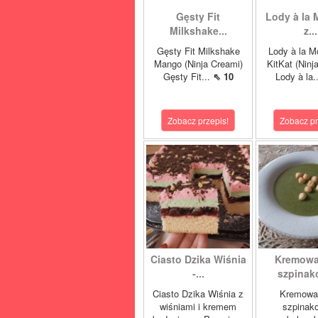
Gęsty Fit
Lody à la 
Milkshake...
z...
Gęsty Fit Milkshake
Lody à la M
Mango (Ninja Creami)
KitKat (Ninj
Gęsty Fit...
⇖ 10
Lody à la.
Zobacz przepis!
Zobacz pr
Ciasto Dzika Wiśnia
Kremowa
-...
szpinako
Ciasto Dzika Wiśnia z
Kremowa
wiśniami i kremem
szpinak