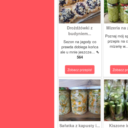
Drożdżówki z
Mizeria na 
budyniem...
Poznaj mój s
przepis na 
Sezon na jagody co
mizerię w.
prawda dobiega końca
ale u mnie jeszcze...
⇖
564
Zobacz przepis!
Zobacz pr
Sałatka z kapusty i...
Kiszone i