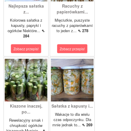
Najlepsza sałatka
Racuchy z
z...
papierówkami...
Kolorowa sałatka z
Mięciutkie, puszyste
kapusty, papryki i
racuchy z papierówkami
ogórków Niektóre...
⇖
to jeden z...
⇖ 278
284
Zobacz przepis!
Zobacz przepis!
Kiszone inaczej,
Sałatka z kapusty i...
po...
Wakacje to dla wielu
czas odpoczynku. Dla
Rewelacyjny smak i
mnie jednak to...
⇖ 269
chrupkość ogórków
kiszonych.Musicie...
⇖