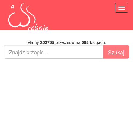
Toggl
naviga
Mamy
252765
przepisów na
598
blogach.