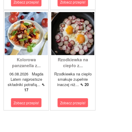
Zobacz przepis!
Zobacz przepis!
Kolorowa
Rzodkiewka na
panzanella z...
ciepło z...
06.08.2026 Magda
Rzodkiewka na ciepło
Latem najprostsze
smakuje zupełnie
składniki potrafią...
⇖
inaczej niż...
⇖ 20
17
Zobacz przepis!
Zobacz przepis!