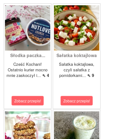
Słodka paczka...
Sałatka koktajlowa
Cześć Kochani!
Sałatka koktajlowa,
Ostatnio kurier mocno
czyli sałatka z
mnie zaskoczył i...
⇖ 4
pomidorkami...
⇖ 9
Zobacz przepis!
Zobacz przepis!