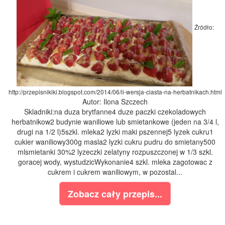
Źródło:
http://przepisnikiki.blogspot.com/2014/06/ii-wersja-ciasta-na-herbatnikach.html
Autor: Ilona Szczech
Skladniki:na duza brytfanne4 duze paczki czekoladowych
herbatnikow2 budynie waniliowe lub smietankowe (jeden na 3/4 l,
drugi na 1/2 l)5szkl. mleka2 lyzki maki pszennej5 lyzek cukru1
cukier waniliowy300g masla2 lyzki cukru pudru do smietany500
mlsmietanki 30%2 lyzeczki zelatyny rozpuszczonej w 1/3 szkl.
goracej wody, wystudzicWykonanie4 szkl. mleka zagotowac z
cukrem i cukrem waniliowym, w pozostal...
Zobacz cały przepis...