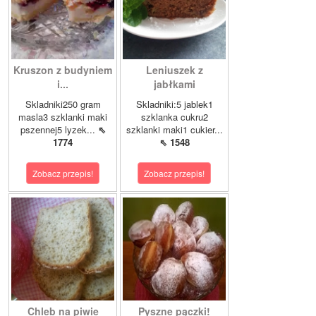
Kruszon z budyniem
Leniuszek z
i...
jabłkami
Skladniki250 gram
Skladniki:5 jablek1
masla3 szklanki maki
szklanka cukru2
pszennej5 lyzek...
⇖
szklanki maki1 cukier...
1774
⇖ 1548
Zobacz przepis!
Zobacz przepis!
Chleb na piwie
Pyszne pączki!