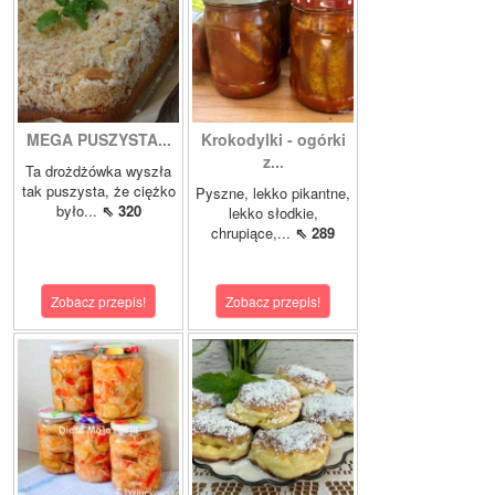
MEGA PUSZYSTA...
Krokodylki - ogórki
z...
Ta drożdżówka wyszła
tak puszysta, że ciężko
Pyszne, lekko pikantne,
było...
⇖ 320
lekko słodkie,
chrupiące,...
⇖ 289
Zobacz przepis!
Zobacz przepis!