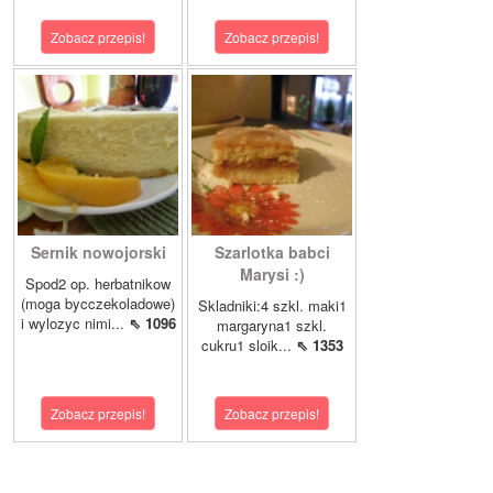
Zobacz przepis!
Zobacz przepis!
Sernik nowojorski
Szarlotka babci
Marysi :)
Spod2 op. herbatnikow
(moga bycczekoladowe)
Skladniki:4 szkl. maki1
i wylozyc nimi...
⇖ 1096
margaryna1 szkl.
cukru1 sloik...
⇖ 1353
Zobacz przepis!
Zobacz przepis!