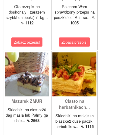
Oto przepis na
Polecam Wam
doskonaly i zarazem
sprawdzony przepis na
szybki chlebek:):)1 kg...
paczkicioci Ani, sa...
⇖
⇖ 1112
1005
Zobacz przepis!
Zobacz przepis!
Mazurek ŻMUR
Ciasto na
herbatnikach...
Skladniki na ciasto:20
dag masla lub Palmy (ja
Skladniki na mniejsza
daje...
⇖ 2668
blaszke2 duze paczki
herbatnikow...
⇖ 1115