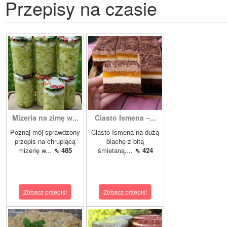
Przepisy na czasie
Mizeria na zimę w...
Ciasto Ismena –...
Poznaj mój sprawdzony
Ciasto Ismena na dużą
przepis na chrupiącą
blachę z bitą
mizerię w...
⇖ 485
śmietaną,...
⇖ 424
Zobacz przepis!
Zobacz przepis!