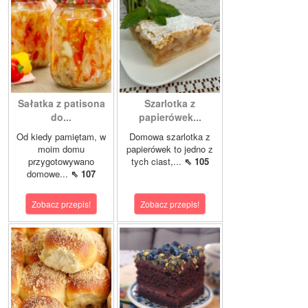
Sałatka z patisona
Szarlotka z
do...
papierówek...
Od kiedy pamiętam, w
Domowa szarlotka z
moim domu
papierówek to jedno z
przygotowywano
tych ciast,...
⇖ 105
domowe...
⇖ 107
Zobacz przepis!
Zobacz przepis!