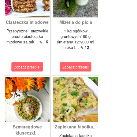
Ciasteczka miodowe
Mizeria do picia
Przepyszne i niezwykle
1 kg ogórków
proste ciasteczka
gruntowych180 g
miodowe są tak...
⇖ 16
śmietany 12%300 ml
mleka1...
⇖ 12
Zobacz przepis!
Zobacz przepis!
Szmaragdowe
Zapiekana fasolka...
kluseczki...
Zapiekana fasolka