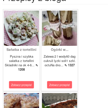
Sałatka z tortellini
Ogórki w...
Pyszna i szybka
Zalewa:2 l wody60 dag
salatka z tortellini
cukru3 lyzki soli1 szkl.
Skladniki na ok 4-6...
⇖
octuNa dno...
⇖ 1327
1208
Zobacz przepis!
Zobacz przepis!