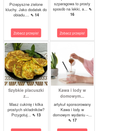
szparagowa to prosty
Przepyszne zielone
sposób na lekki, a...
⇖
kluchy. Jako dodatek do
16
obiadu....
⇖ 14
Zobacz przepis!
Zobacz przepis!
Szybkie placuszki
Kawa i lody w
z...
domowym...
Masz cukinię i kilka
artykuł sponsorowany
prostych składników?
Kawa i lody w
Przygotuj...
⇖ 13
domowym wydaniu –...
⇖ 17