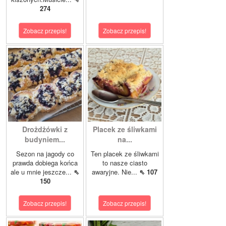
274
Zobacz przepis!
Zobacz przepis!
Drożdżówki z
Placek ze śliwkami
budyniem...
na...
Sezon na jagody co
Ten placek ze śliwkami
prawda dobiega końca
to nasze ciasto
ale u mnie jeszcze...
⇖
awaryjne. Nie...
⇖ 107
150
Zobacz przepis!
Zobacz przepis!