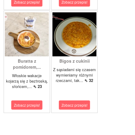
Zobacz przepis!
Zobacz przepis!
Buratta z
Bigos z cukinii
pomidorem,...
Z sąsiadami się czasem
wymieniamy różnymi
Włoskie wakacje
rzeczami, tak...
⇖ 32
kojarzą się z beztroską,
słońcem,...
⇖ 23
Zobacz przepis!
Zobacz przepis!