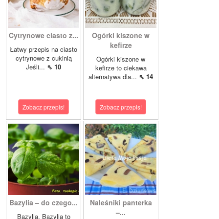
Cytrynowe ciasto z...
Ogórki kiszone w
kefirze
Łatwy przepis na ciasto
cytrynowe z cukinią
Ogórki kiszone w
Jeśli...
⇖ 10
kefirze to ciekawa
alternatywa dla...
⇖ 14
Zobacz przepis!
Zobacz przepis!
Bazylia – do czego...
Naleśniki panterka
–...
Bazylia. Bazylia to