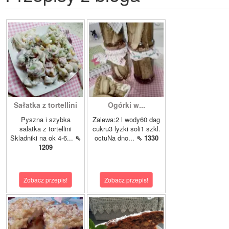
Sałatka z tortellini
Ogórki w...
Pyszna i szybka
Zalewa:2 l wody60 dag
salatka z tortellini
cukru3 lyzki soli1 szkl.
Skladniki na ok 4-6...
⇖
octuNa dno...
⇖ 1330
1209
Zobacz przepis!
Zobacz przepis!