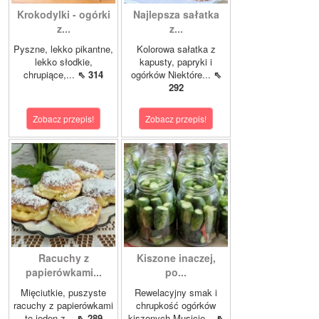
Krokodylki - ogórki
Najlepsza sałatka
z...
z...
Pyszne, lekko pikantne,
Kolorowa sałatka z
lekko słodkie,
kapusty, papryki i
chrupiące,...
⇖ 314
ogórków Niektóre...
⇖
292
Zobacz przepis!
Zobacz przepis!
Racuchy z
Kiszone inaczej,
papierówkami...
po...
Mięciutkie, puszyste
Rewelacyjny smak i
racuchy z papierówkami
chrupkość ogórków
to jeden z...
⇖ 289
kiszonych.Musicie...
⇖