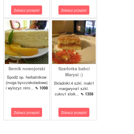
Zobacz przepis!
Zobacz przepis!
Sernik nowojorski
Szarlotka babci
Marysi :)
Spod2 op. herbatnikow
(moga bycczekoladowe)
Skladniki:4 szkl. maki1
i wylozyc nimi...
⇖ 1098
margaryna1 szkl.
cukru1 sloik...
⇖ 1358
Zobacz przepis!
Zobacz przepis!