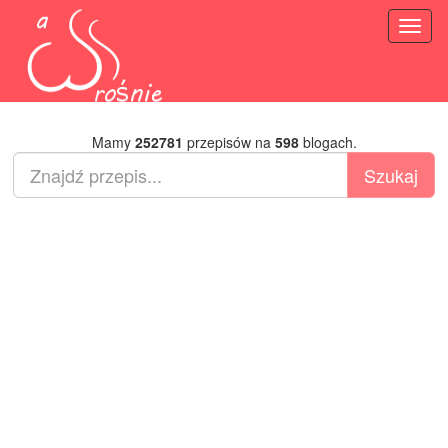
Toggl
naviga
Mamy
252781
przepisów na
598
blogach.