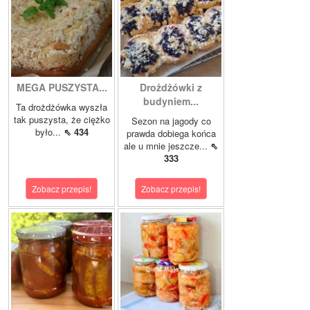
MEGA PUSZYSTA...
Drożdżówki z
budyniem...
Ta drożdżówka wyszła
tak puszysta, że ciężko
Sezon na jagody co
było...
⇖ 434
prawda dobiega końca
ale u mnie jeszcze...
⇖
333
Zobacz przepis!
Zobacz przepis!