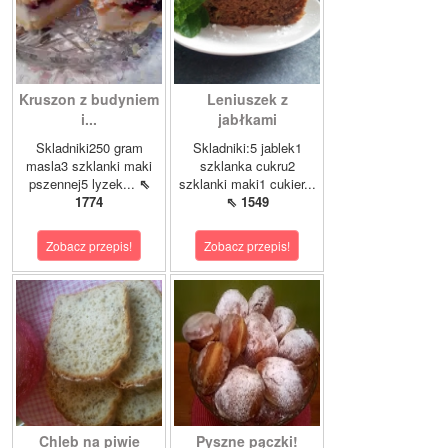
Kruszon z budyniem
Leniuszek z
i...
jabłkami
Skladniki250 gram
Skladniki:5 jablek1
masla3 szklanki maki
szklanka cukru2
pszennej5 lyzek...
⇖
szklanki maki1 cukier...
1774
⇖ 1549
Zobacz przepis!
Zobacz przepis!
Chleb na piwie
Pyszne pączki!