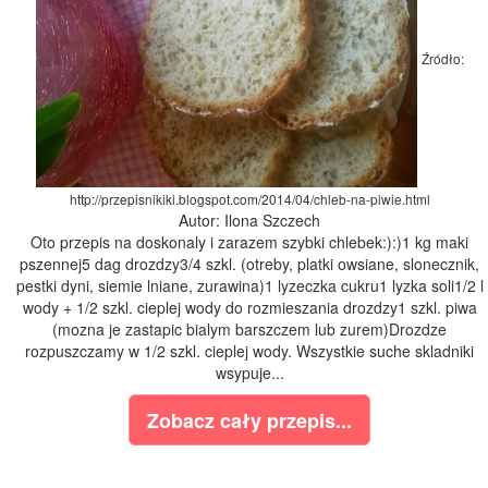
Źródło:
http://przepisnikiki.blogspot.com/2014/04/chleb-na-piwie.html
Autor: Ilona Szczech
Oto przepis na doskonaly i zarazem szybki chlebek:):)1 kg maki
pszennej5 dag drozdzy3/4 szkl. (otreby, platki owsiane, slonecznik,
pestki dyni, siemie lniane, zurawina)1 lyzeczka cukru1 lyzka soli1/2 l
wody + 1/2 szkl. cieplej wody do rozmieszania drozdzy1 szkl. piwa
(mozna je zastapic bialym barszczem lub zurem)Drozdze
rozpuszczamy w 1/2 szkl. cieplej wody. Wszystkie suche skladniki
wsypuje...
Zobacz cały przepis...