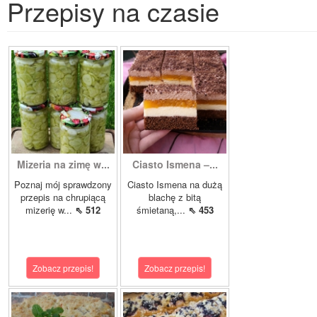
Przepisy na czasie
Mizeria na zimę w...
Ciasto Ismena –...
Poznaj mój sprawdzony
Ciasto Ismena na dużą
przepis na chrupiącą
blachę z bitą
mizerię w...
⇖ 512
śmietaną,...
⇖ 453
Zobacz przepis!
Zobacz przepis!