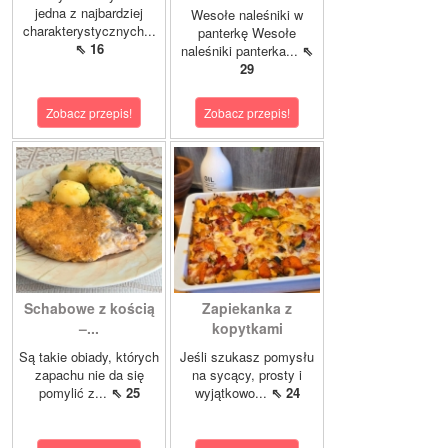
jedna z najbardziej
Wesołe naleśniki w
charakterystycznych...
panterkę Wesołe
⇖ 16
naleśniki panterka...
⇖
29
Zobacz przepis!
Zobacz przepis!
Schabowe z kością
Zapiekanka z
–...
kopytkami
Są takie obiady, których
Jeśli szukasz pomysłu
zapachu nie da się
na sycący, prosty i
pomylić z...
⇖ 25
wyjątkowo...
⇖ 24