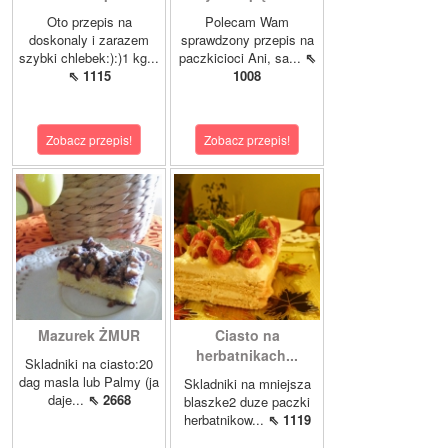
Oto przepis na
Polecam Wam
doskonaly i zarazem
sprawdzony przepis na
szybki chlebek:):)1 kg...
paczkicioci Ani, sa...
⇖
⇖ 1115
1008
Zobacz przepis!
Zobacz przepis!
Mazurek ŻMUR
Ciasto na
herbatnikach...
Skladniki na ciasto:20
dag masla lub Palmy (ja
Skladniki na mniejsza
daje...
⇖ 2668
blaszke2 duze paczki
herbatnikow...
⇖ 1119