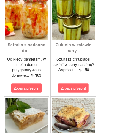
Sałatka z patisona
Cukinia w zalewie
do...
curry...
Od kiedy pamiętam, w
Szukasz chrupiącej
moim domu
cukinii w curry na zimę?
przygotowywano
Wypróbuj...
⇖ 158
domowe...
⇖ 163
Zobacz przepis!
Zobacz przepis!