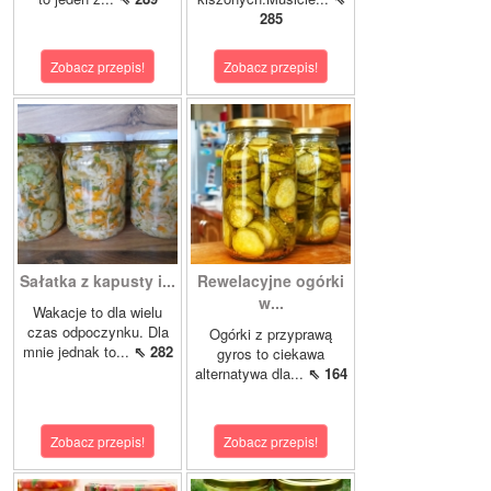
285
Zobacz przepis!
Zobacz przepis!
Sałatka z kapusty i...
Rewelacyjne ogórki
w...
Wakacje to dla wielu
czas odpoczynku. Dla
Ogórki z przyprawą
mnie jednak to...
⇖ 282
gyros to ciekawa
alternatywa dla...
⇖ 164
Zobacz przepis!
Zobacz przepis!