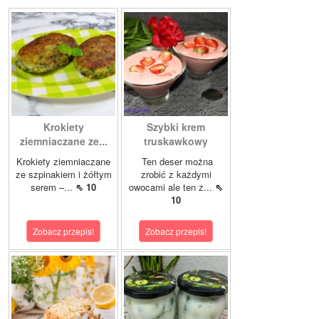
Krokiety
Szybki krem
ziemniaczane ze...
truskawkowy
Krokiety ziemniaczane
Ten deser można
ze szpinakiem i żółtym
zrobić z każdymi
serem –...
⇖ 10
owocami ale ten z...
⇖
10
Zobacz przepis!
Zobacz przepis!