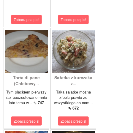
Zobacz przepis!
Zobacz przepis!
Torta di pane
Sałatka z kurczaka
(Chlebowy...
z...
Tym plackiem pierwszy
Taka salatke mozna
raz poczestowano mnie
zrobic prawie ze
lata temu w...
⇖ 747
wszystkiego co nam...
⇖ 672
Zobacz przepis!
Zobacz przepis!