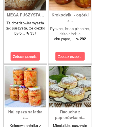
MEGA PUSZYSTA...
Krokodylki - ogórki
z...
Ta drożdżówka wyszła
tak puszysta, że ciężko
Pyszne, lekko pikantne,
było...
⇖ 357
lekko słodkie,
chrupiące,...
⇖ 292
Zobacz przepis!
Zobacz przepis!
Najlepsza sałatka
Racuchy z
z...
papierówkami...
Kolorowa sałatka z
Mięciutkie, puszyste