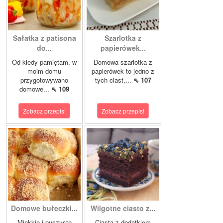
Sałatka z patisona
Szarlotka z
do...
papierówek...
Od kiedy pamiętam, w
Domowa szarlotka z
moim domu
papierówek to jedno z
przygotowywano
tych ciast,...
⇖ 107
domowe...
⇖ 109
Zobacz przepis!
Zobacz przepis!
Domowe bułeczki...
Wilgotne ciasto z...
Miękkie i puszyste
Ciasta z dodatkiem