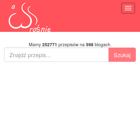
Toggl
naviga
Mamy
252771
przepisów na
598
blogach.