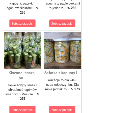
kapusty, papryki i
racuchy z papierówkami
ogórków Niektóre...
⇖
to jeden z...
⇖ 282
285
Zobacz przepis!
Zobacz przepis!
Kiszone inaczej,
Sałatka z kapusty i...
po...
Wakacje to dla wielu
czas odpoczynku. Dla
Rewelacyjny smak i
mnie jednak to...
⇖ 273
chrupkość ogórków
kiszonych.Musicie...
⇖
275
Zobacz przepis!
Zobacz przepis!