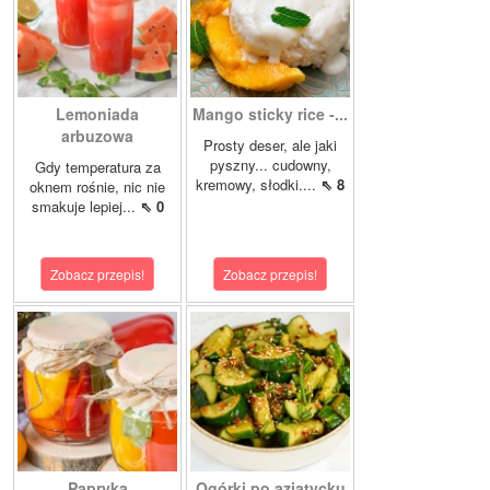
Lemoniada
Mango sticky rice -...
arbuzowa
Prosty deser, ale jaki
pyszny... cudowny,
Gdy temperatura za
kremowy, słodki....
⇖ 8
oknem rośnie, nic nie
smakuje lepiej...
⇖ 0
Zobacz przepis!
Zobacz przepis!
Papryka
Ogórki po azjatycku