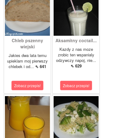
Chleb pszenny
Aksamitny coctail...
wiejski
Kazdy z nas moze
zrobic ten wspanialy
Jakies dwa lata temu
odzywczy napoj, nie...
upieklam moj pierwszy
⇖ 629
chlebek i od...
⇖ 641
Zobacz przepis!
Zobacz przepis!