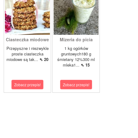
Ciasteczka miodowe
Mizeria do picia
Przepyszne i niezwykle
1 kg ogórków
proste ciasteczka
gruntowych180 g
miodowe są tak...
⇖ 20
śmietany 12%300 ml
mleka1...
⇖ 15
Zobacz przepis!
Zobacz przepis!