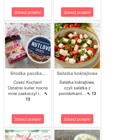
Zobacz przepis!
Zobacz przepis!
Słodka paczka...
Sałatka koktajlowa
Cześć Kochani!
Sałatka koktajlowa,
Ostatnio kurier mocno
czyli sałatka z
mnie zaskoczył i...
⇖
pomidorkami...
⇖ 13
13
Zobacz przepis!
Zobacz przepis!