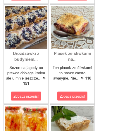
Drożdżówki z
Placek ze śliwkami
budyniem...
na...
Sezon na jagody co
Ten placek ze śliwkami
prawda dobiega końca
to nasze ciasto
ale u mnie jeszcze...
⇖
awaryjne. Nie...
⇖ 110
151
Zobacz przepis!
Zobacz przepis!