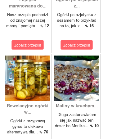
marynowana do...
z...
Nasz przepis pochodzi
Ogórki po azjatycku z
od znajomej naszej
sezamem to przykład
mamy i pamięta...
⇖ 12
na to, jak z...
⇖ 16
Zobacz przepis!
Zobacz przepis!
Rewelacyjne ogórki
Maliny w kruchym...
w...
Długo zastanawiałam
się jak nazwać ten
Ogórki z przyprawą
deser bo Monika...
⇖ 10
gyros to ciekawa
alternatywa dla...
⇖ 76