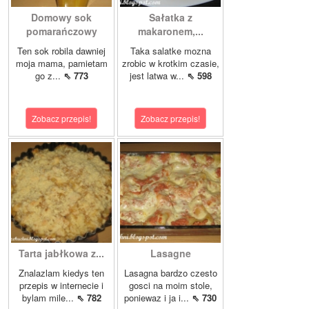
Domowy sok
Sałatka z
pomarańczowy
makaronem,...
Ten sok robila dawniej
Taka salatke mozna
moja mama, pamietam
zrobic w krotkim czasie,
go z...
⇖ 773
jest latwa w...
⇖ 598
Zobacz przepis!
Zobacz przepis!
Tarta jabłkowa z...
Lasagne
Znalazlam kiedys ten
Lasagna bardzo czesto
przepis w internecie i
gosci na moim stole,
bylam mile...
⇖ 782
poniewaz i ja i...
⇖ 730