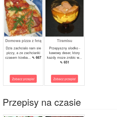
Domowa pizza z fetą
Tiramisu
Dzis zachcialo nam sie
Przepyszny slodko -
pizzy, a ze zachcianki
kawowy deser, ktory
czasem trzeba...
⇖ 667
kazdy moze zrobic w...
⇖ 651
Zobacz przepis!
Zobacz przepis!
Przepisy na czasie