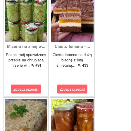
Mizeria na zimę w...
Ciasto Ismena –...
Poznaj mój sprawdzony
Ciasto Ismena na dużą
przepis na chrupiącą
blachę z bitą
mizerię w...
⇖ 491
śmietaną,...
⇖ 433
Zobacz przepis!
Zobacz przepis!