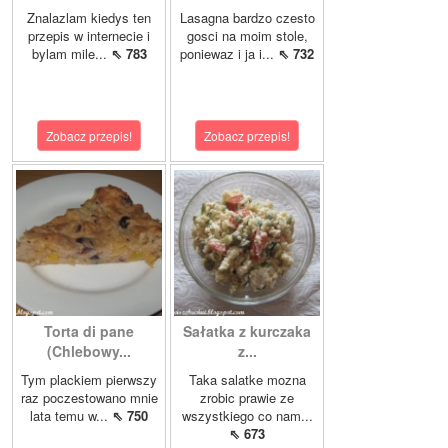
Znalazlam kiedys ten
Lasagna bardzo czesto
przepis w internecie i
gosci na moim stole,
bylam mile...
⇖ 783
poniewaz i ja i...
⇖ 732
Zobacz przepis!
Zobacz przepis!
Torta di pane
Sałatka z kurczaka
(Chlebowy...
z...
Tym plackiem pierwszy
Taka salatke mozna
raz poczestowano mnie
zrobic prawie ze
lata temu w...
⇖ 750
wszystkiego co nam...
⇖ 673