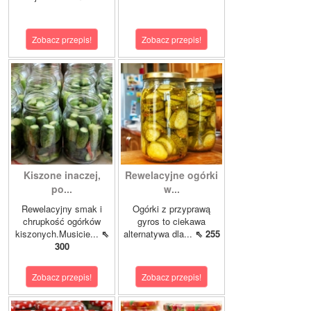
Zobacz przepis!
Zobacz przepis!
Kiszone inaczej,
Rewelacyjne ogórki
po...
w...
Rewelacyjny smak i
Ogórki z przyprawą
chrupkość ogórków
gyros to ciekawa
kiszonych.Musicie...
⇖
alternatywa dla...
⇖ 255
300
Zobacz przepis!
Zobacz przepis!