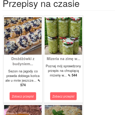
Przepisy na czasie
Drożdżówki z
Mizeria na zimę w...
budyniem...
Poznaj mój sprawdzony
przepis na chrupiącą
Sezon na jagody co
mizerię w...
⇖ 544
prawda dobiega końca
ale u mnie jeszcze...
⇖
574
Zobacz przepis!
Zobacz przepis!