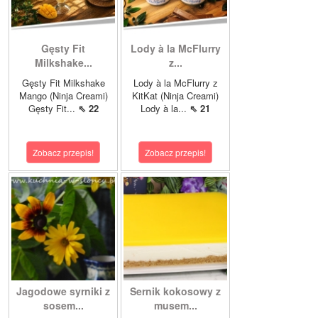
Gęsty Fit
Lody à la McFlurry
Milkshake...
z...
Gęsty Fit Milkshake
Lody à la McFlurry z
Mango (Ninja Creami)
KitKat (Ninja Creami)
Gęsty Fit...
⇖ 22
Lody à la...
⇖ 21
Zobacz przepis!
Zobacz przepis!
Jagodowe syrniki z
Sernik kokosowy z
sosem...
musem...