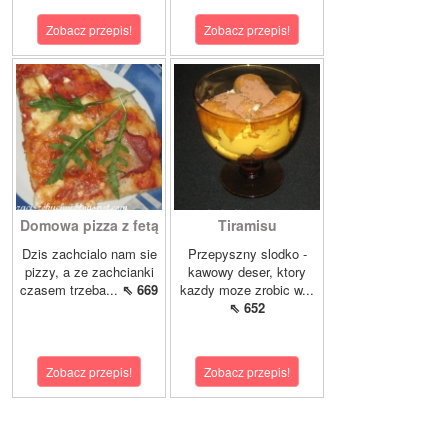
Zobacz przepis!
Zobacz przepis!
Domowa pizza z fetą
Tiramisu
Dzis zachcialo nam sie
Przepyszny slodko -
pizzy, a ze zachcianki
kawowy deser, ktory
czasem trzeba...
⇖ 669
kazdy moze zrobic w...
⇖ 652
Zobacz przepis!
Zobacz przepis!