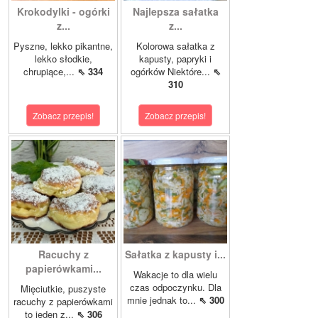
Krokodylki - ogórki
Najlepsza sałatka
z...
z...
Pyszne, lekko pikantne,
Kolorowa sałatka z
lekko słodkie,
kapusty, papryki i
chrupiące,...
⇖ 334
ogórków Niektóre...
⇖
310
Zobacz przepis!
Zobacz przepis!
Racuchy z
Sałatka z kapusty i...
papierówkami...
Wakacje to dla wielu
czas odpoczynku. Dla
Mięciutkie, puszyste
mnie jednak to...
⇖ 300
racuchy z papierówkami
to jeden z...
⇖ 306