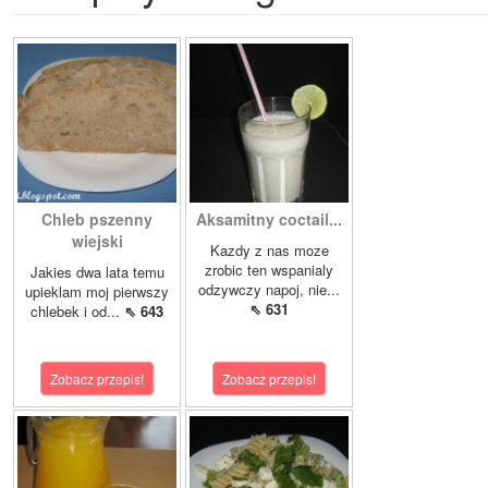
Chleb pszenny
Aksamitny coctail...
wiejski
Kazdy z nas moze
zrobic ten wspanialy
Jakies dwa lata temu
odzywczy napoj, nie...
upieklam moj pierwszy
⇖ 631
chlebek i od...
⇖ 643
Zobacz przepis!
Zobacz przepis!