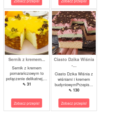
Zobacz przepis!
Zobacz przepis!
Sernik z kremem...
Ciasto Dzika Wiśnia
-...
Sernik z kremem
pomarańczowym to
Ciasto Dzika Wiśnia z
połączenie delikatnej,...
wiśniami i kremem
⇖ 31
budyniowymPrzepis...
⇖ 130
Zobacz przepis!
Zobacz przepis!