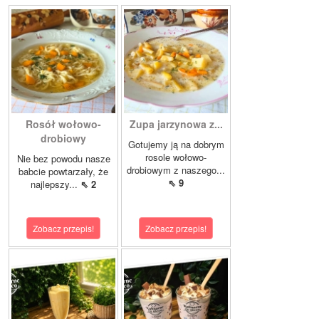
Rosół wołowo-
Zupa jarzynowa z...
drobiowy
Gotujemy ją na dobrym
rosole wołowo-
Nie bez powodu nasze
drobiowym z naszego...
babcie powtarzały, że
⇖ 9
najlepszy...
⇖ 2
Zobacz przepis!
Zobacz przepis!