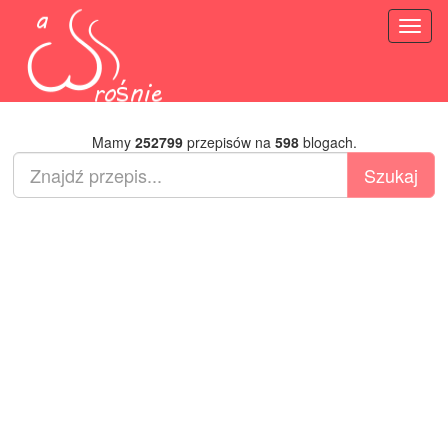
Toggl
naviga
Mamy
252799
przepisów na
598
blogach.