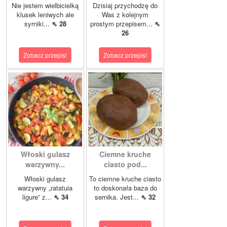
Nie jestem wielbicielką
Dzisiaj przychodzę do
klusek leniwych ale
Was z kolejnym
syrniki...
⇖ 28
prostym przepisem...
⇖
26
Zobacz przepis!
Zobacz przepis!
Włoski gulasz
Ciemne kruche
warzywny...
ciasto pod...
Włoski gulasz
To ciemne kruche ciasto
warzywny „ratatuia
to doskonała baza do
ligure” z...
⇖ 34
sernika. Jest...
⇖ 32