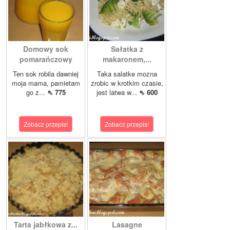
Domowy sok
Sałatka z
pomarańczowy
makaronem,...
Ten sok robila dawniej
Taka salatke mozna
moja mama, pamietam
zrobic w krotkim czasie,
go z...
⇖ 775
jest latwa w...
⇖ 600
Zobacz przepis!
Zobacz przepis!
Tarta jabłkowa z...
Lasagne