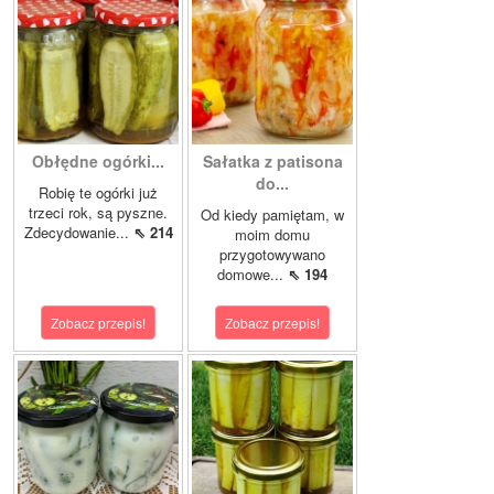
Obłędne ogórki...
Sałatka z patisona
do...
Robię te ogórki już
trzeci rok, są pyszne.
Od kiedy pamiętam, w
Zdecydowanie...
⇖ 214
moim domu
przygotowywano
domowe...
⇖ 194
Zobacz przepis!
Zobacz przepis!