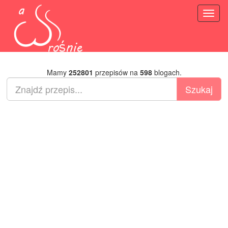
Toggl
naviga
Mamy
252801
przepisów na
598
blogach.