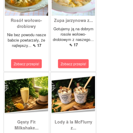
Rosół wołowo-
Zupa jarzynowa z...
drobiowy
Gotujemy ją na dobrym
rosole wołowo-
Nie bez powodu nasze
drobiowym z naszego...
babcie powtarzały, że
⇖ 17
najlepszy...
⇖ 17
Zobacz przepis!
Zobacz przepis!
Gęsty Fit
Lody à la McFlurry
Milkshake...
z...