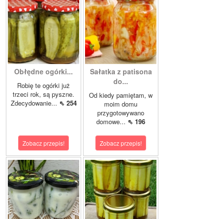
Obłędne ogórki...
Sałatka z patisona
do...
Robię te ogórki już
trzeci rok, są pyszne.
Od kiedy pamiętam, w
Zdecydowanie...
⇖ 254
moim domu
przygotowywano
domowe...
⇖ 196
Zobacz przepis!
Zobacz przepis!