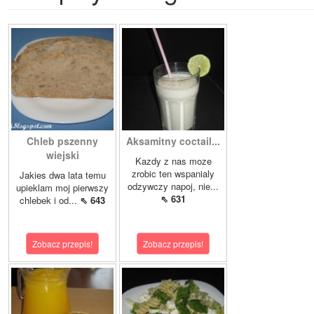
Chleb pszenny
Aksamitny coctail...
wiejski
Kazdy z nas moze
zrobic ten wspanialy
Jakies dwa lata temu
odzywczy napoj, nie...
upieklam moj pierwszy
⇖ 631
chlebek i od...
⇖ 643
Zobacz przepis!
Zobacz przepis!