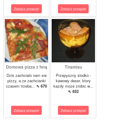
Zobacz przepis!
Zobacz przepis!
Domowa pizza z fetą
Tiramisu
Dzis zachcialo nam sie
Przepyszny slodko -
pizzy, a ze zachcianki
kawowy deser, ktory
czasem trzeba...
⇖ 670
kazdy moze zrobic w...
⇖ 652
Zobacz przepis!
Zobacz przepis!