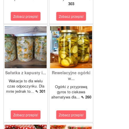
303
Zobacz przepis!
Zobacz przepis!
Sałatka z kapusty i...
Rewelacyjne ogórki
w...
Wakacje to dla wielu
czas odpoczynku. Dla
Ogórki z przyprawą
mnie jednak to...
⇖ 301
gyros to ciekawa
alternatywa dla...
⇖ 260
Zobacz przepis!
Zobacz przepis!