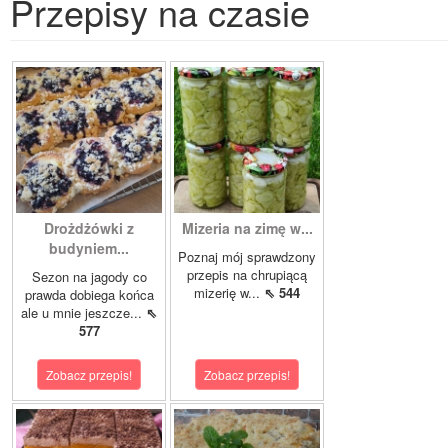
Przepisy na czasie
Drożdżówki z
Mizeria na zimę w...
budyniem...
Poznaj mój sprawdzony
przepis na chrupiącą
Sezon na jagody co
mizerię w...
⇖ 544
prawda dobiega końca
ale u mnie jeszcze...
⇖
577
Zobacz przepis!
Zobacz przepis!