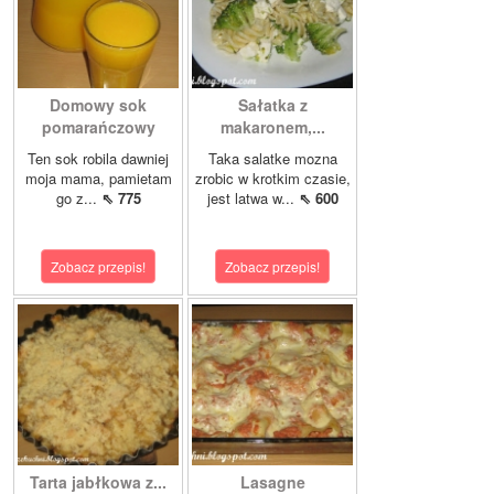
Domowy sok
Sałatka z
pomarańczowy
makaronem,...
Ten sok robila dawniej
Taka salatke mozna
moja mama, pamietam
zrobic w krotkim czasie,
go z...
⇖ 775
jest latwa w...
⇖ 600
Zobacz przepis!
Zobacz przepis!
Tarta jabłkowa z...
Lasagne