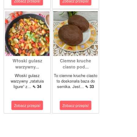
Zobacz przepis!
Zobacz przepis!
Włoski gulasz
Ciemne kruche
warzywny...
ciasto pod...
Włoski gulasz
To ciemne kruche ciasto
warzywny „ratatuia
to doskonała baza do
ligure” z...
⇖ 34
sernika. Jest...
⇖ 33
Zobacz przepis!
Zobacz przepis!