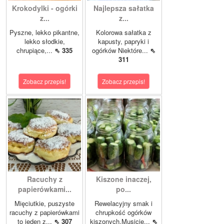
Krokodylki - ogórki
Najlepsza sałatka
z...
z...
Pyszne, lekko pikantne,
Kolorowa sałatka z
lekko słodkie,
kapusty, papryki i
chrupiące,...
⇖ 335
ogórków Niektóre...
⇖
311
Zobacz przepis!
Zobacz przepis!
Racuchy z
Kiszone inaczej,
papierówkami...
po...
Mięciutkie, puszyste
Rewelacyjny smak i
racuchy z papierówkami
chrupkość ogórków
to jeden z...
⇖ 307
kiszonych.Musicie...
⇖