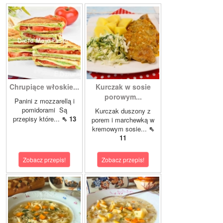
Chrupiące włoskie...
Kurczak w sosie
porowym...
Panini z mozzarellą i
pomidorami Są
Kurczak duszony z
przepisy które...
⇖ 13
porem i marchewką w
kremowym sosie...
⇖
11
Zobacz przepis!
Zobacz przepis!