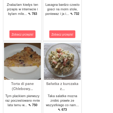
Znalazlam kiedys ten
Lasagna bardzo czesto
przepis w internecie i
gosci na moim stole,
bylam mile...
⇖ 783
poniewaz i ja i...
⇖ 732
Zobacz przepis!
Zobacz przepis!
Torta di pane
Sałatka z kurczaka
(Chlebowy...
z...
Tym plackiem pierwszy
Taka salatke mozna
raz poczestowano mnie
zrobic prawie ze
lata temu w...
⇖ 750
wszystkiego co nam...
⇖ 673