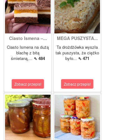
Ciasto Ismena –...
MEGA PUSZYSTA...
Ciasto Ismena na dużą
Ta drożdżówka wyszła
blachę z bitą
tak puszysta, że ciężko
śmietaną,...
⇖ 484
było...
⇖ 471
Zobacz przepis!
Zobacz przepis!