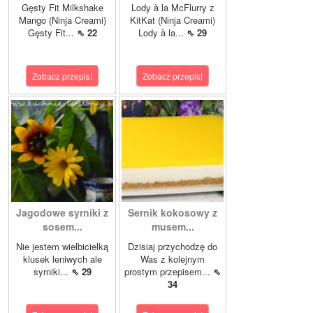
Gęsty Fit Milkshake
Lody à la McFlurry z
Mango (Ninja Creami)
KitKat (Ninja Creami)
Gęsty Fit...
⇖ 22
Lody à la...
⇖ 29
Zobacz przepis!
Zobacz przepis!
Jagodowe syrniki z
Sernik kokosowy z
sosem...
musem...
Nie jestem wielbicielką
Dzisiaj przychodzę do
klusek leniwych ale
Was z kolejnym
syrniki...
⇖ 29
prostym przepisem...
⇖
34