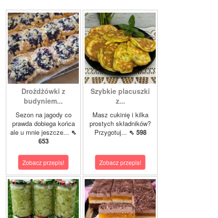
Drożdżówki z
Szybkie placuszki
budyniem...
z...
Sezon na jagody co
Masz cukinię i kilka
prawda dobiega końca
prostych składników?
ale u mnie jeszcze...
⇖
Przygotuj...
⇖ 598
653
Zobacz przepis!
Zobacz przepis!