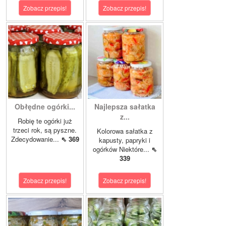
Zobacz przepis!
Zobacz przepis!
Obłędne ogórki...
Najlepsza sałatka
z...
Robię te ogórki już
trzeci rok, są pyszne.
Kolorowa sałatka z
Zdecydowanie...
⇖ 369
kapusty, papryki i
ogórków Niektóre...
⇖
339
Zobacz przepis!
Zobacz przepis!