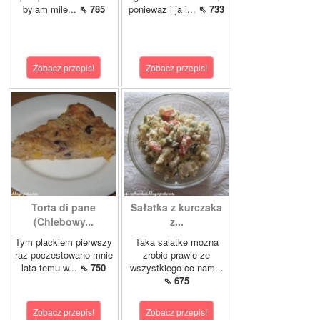
bylam mile...
⇖ 785
poniewaz i ja i...
⇖ 733
Zobacz przepis!
Zobacz przepis!
Torta di pane
Sałatka z kurczaka
(Chlebowy...
z...
Tym plackiem pierwszy
Taka salatke mozna
raz poczestowano mnie
zrobic prawie ze
lata temu w...
⇖ 750
wszystkiego co nam...
⇖ 675
Zobacz przepis!
Zobacz przepis!