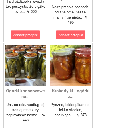
Ta drożdżówka wyszła
tak puszysta, że ciężko
Nasz przepis pochodzi
było...
⇖ 505
od znajomej naszej
mamy i pamięta...
⇖
465
Zobacz przepis!
Zobacz przepis!
Ogórki konserwowe
Krokodylki - ogórki
na...
z...
Jak co roku według tej
Pyszne, lekko pikantne,
samej receptury
lekko słodkie,
zaprawiamy nasze...
⇖
chrupiące,...
⇖ 373
443