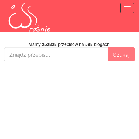
Toggl
naviga
Mamy
252828
przepisów na
598
blogach.