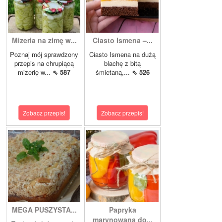
Mizeria na zimę w...
Ciasto Ismena –...
Poznaj mój sprawdzony
Ciasto Ismena na dużą
przepis na chrupiącą
blachę z bitą
mizerię w...
⇖ 587
śmietaną,...
⇖ 526
Zobacz przepis!
Zobacz przepis!
MEGA PUSZYSTA...
Papryka
marynowana do...