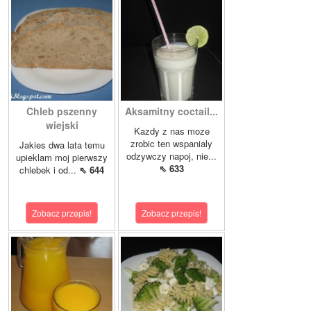
Chleb pszenny
Aksamitny coctail...
wiejski
Kazdy z nas moze
zrobic ten wspanialy
Jakies dwa lata temu
odzywczy napoj, nie...
upieklam moj pierwszy
⇖ 633
chlebek i od...
⇖ 644
Zobacz przepis!
Zobacz przepis!