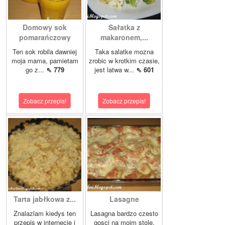
Domowy sok
Sałatka z
pomarańczowy
makaronem,...
Ten sok robila dawniej
Taka salatke mozna
moja mama, pamietam
zrobic w krotkim czasie,
go z...
⇖ 779
jest latwa w...
⇖ 601
Zobacz przepis!
Zobacz przepis!
Tarta jabłkowa z...
Lasagne
Znalazlam kiedys ten
Lasagna bardzo czesto
przepis w internecie i
gosci na moim stole,