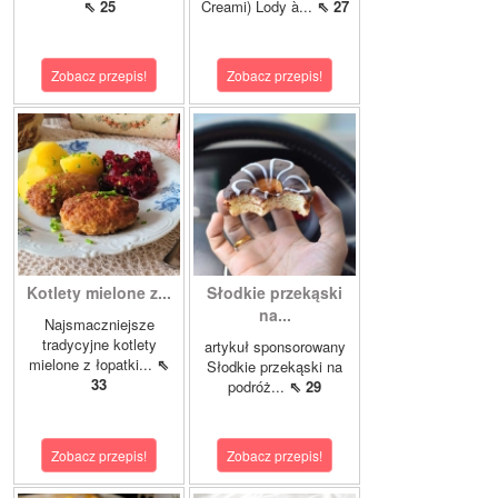
⇖ 25
Creami) Lody à...
⇖ 27
Zobacz przepis!
Zobacz przepis!
Kotlety mielone z...
Słodkie przekąski
na...
Najsmaczniejsze
tradycyjne kotlety
artykuł sponsorowany
mielone z łopatki...
⇖
Słodkie przekąski na
33
podróż...
⇖ 29
Zobacz przepis!
Zobacz przepis!