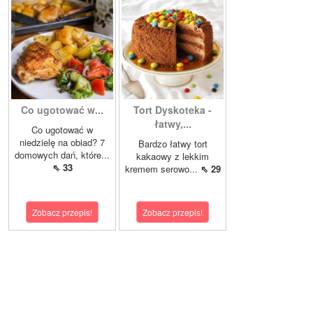
Co ugotować w...
Tort Dyskoteka -
łatwy,...
Co ugotować w
niedzielę na obiad? 7
Bardzo łatwy tort
domowych dań, które...
kakaowy z lekkim
⇖ 33
kremem serowo...
⇖ 29
Zobacz przepis!
Zobacz przepis!