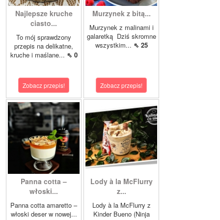
Najlepsze kruche
Murzynek z bitą...
ciasto...
Murzynek z malinami i
galaretką Dziś skromne
To mój sprawdzony
wszystkim...
⇖ 25
przepis na delikatne,
kruche i maślane...
⇖ 0
Zobacz przepis!
Zobacz przepis!
Panna cotta –
Lody à la McFlurry
włoski...
z...
Panna cotta amaretto –
Lody à la McFlurry z
włoski deser w nowej...
Kinder Bueno (Ninja