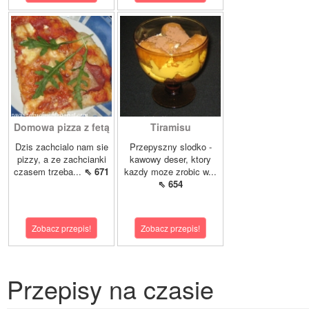
Domowa pizza z fetą
Tiramisu
Dzis zachcialo nam sie
Przepyszny slodko -
pizzy, a ze zachcianki
kawowy deser, ktory
czasem trzeba...
⇖ 671
kazdy moze zrobic w...
⇖ 654
Zobacz przepis!
Zobacz przepis!
Przepisy na czasie