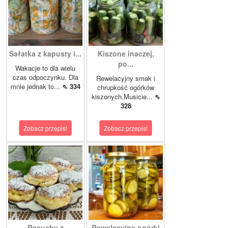
Sałatka z kapusty i...
Kiszone inaczej,
po...
Wakacje to dla wielu
czas odpoczynku. Dla
Rewelacyjny smak i
mnie jednak to...
⇖ 334
chrupkość ogórków
kiszonych.Musicie...
⇖
328
Zobacz przepis!
Zobacz przepis!
Racuchy z
Rewelacyjne ogórki