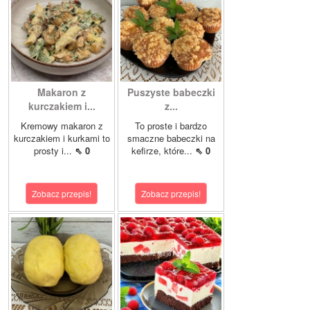
Makaron z
Puszyste babeczki
kurczakiem i...
z...
Kremowy makaron z
To proste i bardzo
kurczakiem i kurkami to
smaczne babeczki na
prosty i...
⇖ 0
kefirze, które...
⇖ 0
Zobacz przepis!
Zobacz przepis!