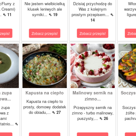
cFlurry z
Nie jestem wielbicielką
Dzisiaj przychodzę do
Włos
a Creami)
klusek leniwych ale
Was z kolejnym
warzyw
..
⇖ 11
syrniki...
⇖ 19
prostym przepisem...
⇖
ligur
14
zepis!
Zobacz przepis!
Zobacz przepis!
Zoba
 zupa
Kapusta na ciepło
Malinowy sernik na
Soczys
wa...
zimno...
Kapusta na ciepło to
prosty, domowy dodatek
 zupa
Przepyszny sernik na
Soczyst
do obiadu,...
⇖ 27
owa z
zimno - turbo malinowy,
żółte
kami
puszysty,...
⇖ 26
pachn
atnio...
⇖