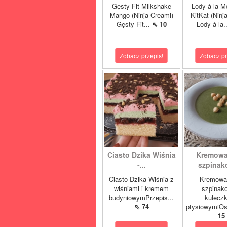
Gęsty Fit Milkshake
Lody à la M
Mango (Ninja Creami)
KitKat (Ninj
Gęsty Fit...
⇖ 10
Lody à la.
Zobacz przepis!
Zobacz pr
Ciasto Dzika Wiśnia
Kremowa
-...
szpinako
Ciasto Dzika Wiśnia z
Kremowa
wiśniami i kremem
szpinak
budyniowymPrzepis...
kulecz
⇖ 74
ptysiowymiOst
15