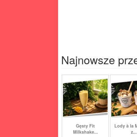
Najnowsze prz
Gęsty Fit
Lody à la 
Milkshake...
z...