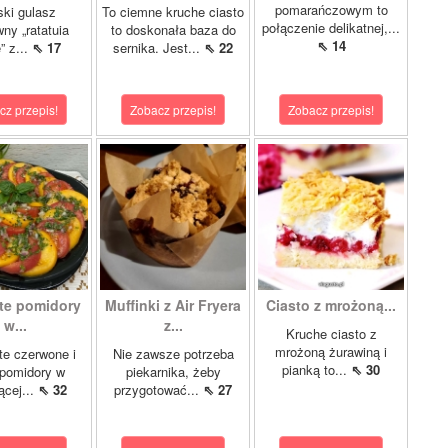
pomarańczowym to
ki gulasz
To ciemne kruche ciasto
połączenie delikatnej,...
ny „ratatuia
to doskonała baza do
⇖ 14
e” z...
⇖ 17
sernika. Jest...
⇖ 22
cz przepis!
Zobacz przepis!
Zobacz przepis!
te pomidory
Muffinki z Air Fryera
Ciasto z mrożoną...
w...
z...
Kruche ciasto z
mrożoną żurawiną i
e czerwone i
Nie zawsze potrzeba
pianką to...
⇖ 30
 pomidory w
piekarnika, żeby
ącej...
⇖ 32
przygotować...
⇖ 27