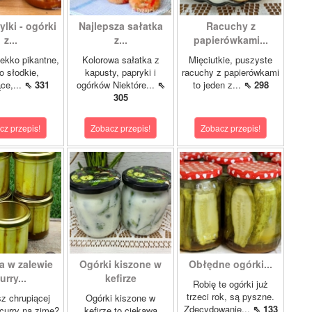
lki - ogórki
Najlepsza sałatka
Racuchy z
z...
z...
papierówkami...
ekko pikantne,
Kolorowa sałatka z
Mięciutkie, puszyste
o słodkie,
kapusty, papryki i
racuchy z papierówkami
ce,...
⇖ 331
ogórków Niektóre...
⇖
to jeden z...
⇖ 298
305
cz przepis!
Zobacz przepis!
Zobacz przepis!
a w zalewie
Ogórki kiszone w
Obłędne ogórki...
urry...
kefirze
Robię te ogórki już
trzeci rok, są pyszne.
z chrupiącej
Ogórki kiszone w
Zdecydowanie...
⇖ 133
 curry na zimę?
kefirze to ciekawa