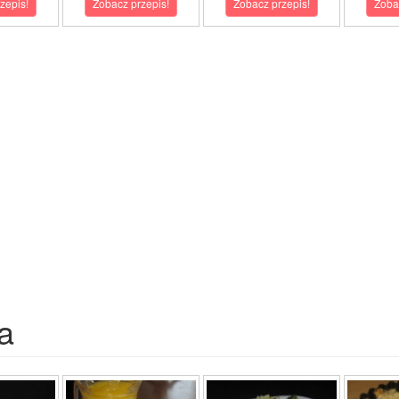
zepis!
Zobacz przepis!
Zobacz przepis!
Zoba
a