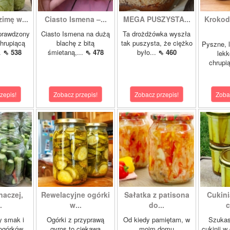
zimę w...
Ciasto Ismena –...
MEGA PUSZYSTA...
Krokody
prawdzony
Ciasto Ismena na dużą
Ta drożdżówka wyszła
chrupiącą
blachę z bitą
tak puszysta, że ciężko
Pyszne, l
..
⇖ 538
śmietaną,...
⇖ 478
było...
⇖ 460
lekk
chrupią
zepis!
Zobacz przepis!
Zobacz przepis!
Zoba
naczej,
Rewelacyjne ogórki
Sałatka z patisona
Cukini
.
w...
do...
c
y smak i
Ogórki z przyprawą
Od kiedy pamiętam, w
Szukas
ogórków
gyros to ciekawa
moim domu
cukinii w