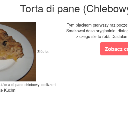
Torta di pane (Chlebowy
Tym plackiem pierwszy raz pocze
Smakowal dosc oryginalnie, dlateg
z czego sie to robi. Dostala
Zobacz ca
Źródło:
4/torta-di-pane-chlebowy-torcik.html
ze Kuchni