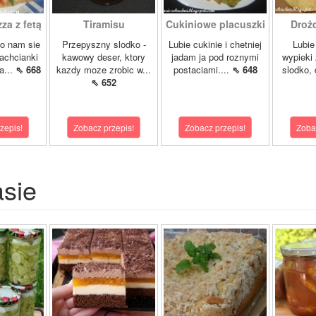
a z fetą
Tiramisu
Cukiniowe placuszki
Drożd
lo nam sie
Przepyszny slodko -
Lubie cukinie i chetniej
Lubie
zachcianki
kawowy deser, ktory
jadam ja pod roznymi
wypieki
a...
⇖ 668
kazdy moze zrobic w...
postaciami....
⇖ 648
slodko, 
⇖ 652
zepis!
Zobacz przepis!
Zobacz przepis!
Zoba
asie