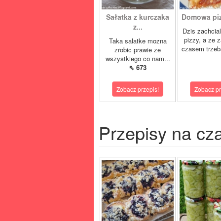
Sałatka z kurczaka
Domowa pizz
z...
Dzis zachcia
pizzy, a ze 
Taka salatke mozna
czasem trzeb
zrobic prawie ze
wszystkiego co nam...
⇖ 673
Zobacz przepis!
Zobacz pr
Przepisy na cz