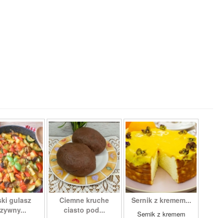
ki gulasz
Ciemne kruche
Sernik z kremem...
zywny...
ciasto pod...
Sernik z kremem