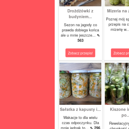
Drożdżówki z
Mizeria na 
budyniem...
Poznaj mój s
przepis na 
Sezon na jagody co
mizerię w.
prawda dobiega końca
ale u mnie jeszcze...
⇖
563
Zobacz przepis!
Zobacz pr
Sałatka z kapusty i...
Kiszone i
po..
Wakacje to dla wielu
czas odpoczynku. Dla
Rewelacyjn
mnie jednak to...
⇖ 296
chrupkość 