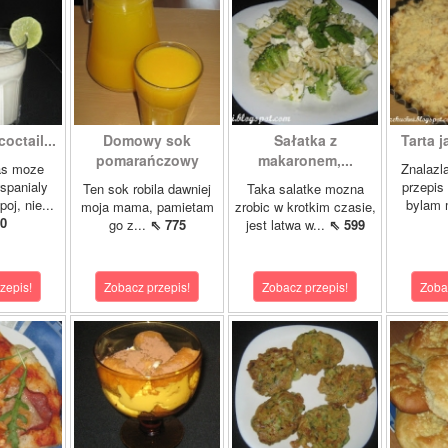
octail...
Domowy sok
Sałatka z
Tarta j
pomarańczowy
makaronem,...
as moze
Znalazl
wspanialy
przepis 
Ten sok robila dawniej
Taka salatke mozna
oj, nie...
bylam 
moja mama, pamietam
zrobic w krotkim czasie,
0
go z...
⇖ 775
jest latwa w...
⇖ 599
zepis!
Zobacz przepis!
Zobacz przepis!
Zoba