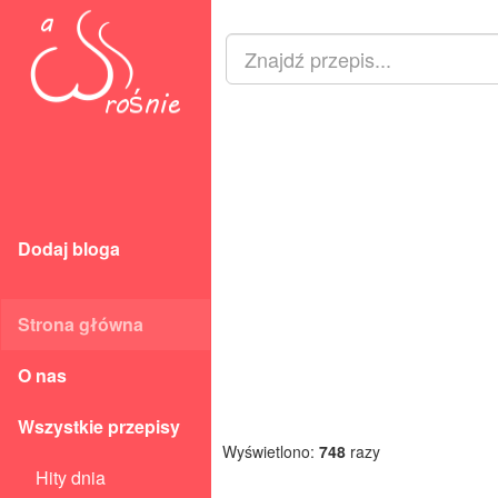
Dodaj bloga
Strona główna
O nas
Wszystkie przepisy
Wyświetlono:
748
razy
Hity dnia