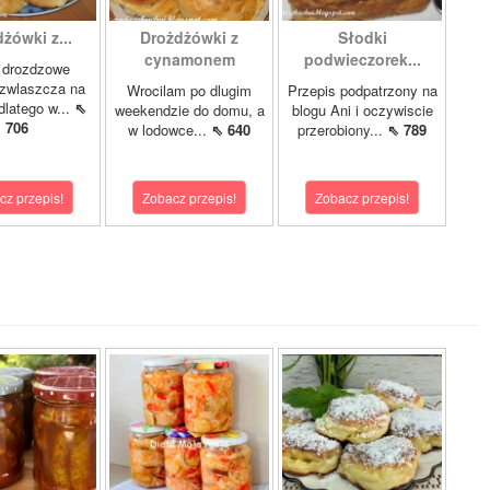
żówki z...
Drożdżówki z
Słodki
cynamonem
podwieczorek...
 drozdzowe
 zwlaszcza na
Wrocilam po dlugim
Przepis podpatrzony na
dlatego w...
⇖
weekendzie do domu, a
blogu Ani i oczywiscie
706
w lodowce...
⇖ 640
przerobiony...
⇖ 789
cz przepis!
Zobacz przepis!
Zobacz przepis!