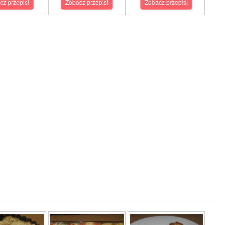
cz przepis!
Zobacz przepis!
Zobacz przepis!