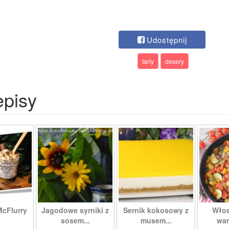
Udostępnij
tarty
desery
episy
McFlurry
Jagodowe syrniki z
Sernik kokosowy z
Włos
sosem...
musem...
war