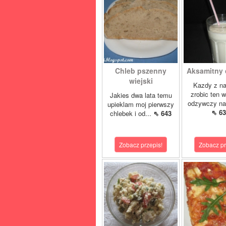
Chleb pszenny
Aksamitny c
wiejski
Kazdy z n
zrobic ten 
Jakies dwa lata temu
odzywczy nap
upieklam moj pierwszy
⇖ 63
chlebek i od...
⇖ 643
Zobacz przepis!
Zobacz pr