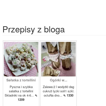
Przepisy z bloga
Sałatka z tortellini
Ogórki w...
Pyszna i szybka
Zalewa:2 l wody60 dag
salatka z tortellini
cukru3 lyzki soli1 szkl.
Skladniki na ok 4-6...
⇖
octuNa dno...
⇖ 1330
1209