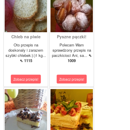
Chleb na piwie
Pyszne pączki!
Oto przepis na
Polecam Wam
doskonaly i zarazem
sprawdzony przepis na
szybki chlebek:):)1 kg...
paczkicioci Ani, sa...
⇖
⇖ 1115
1009
Zobacz przepis!
Zobacz przepis!