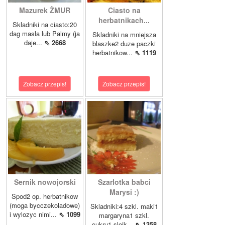
Mazurek ŻMUR
Ciasto na
herbatnikach...
Skladniki na ciasto:20
dag masla lub Palmy (ja
Skladniki na mniejsza
daje...
⇖ 2668
blaszke2 duze paczki
herbatnikow...
⇖ 1119
Zobacz przepis!
Zobacz przepis!
Sernik nowojorski
Szarlotka babci
Marysi :)
Spod2 op. herbatnikow
(moga bycczekoladowe)
Skladniki:4 szkl. maki1
i wylozyc nimi...
⇖ 1099
margaryna1 szkl.
cukru1 sloik...
⇖ 1358