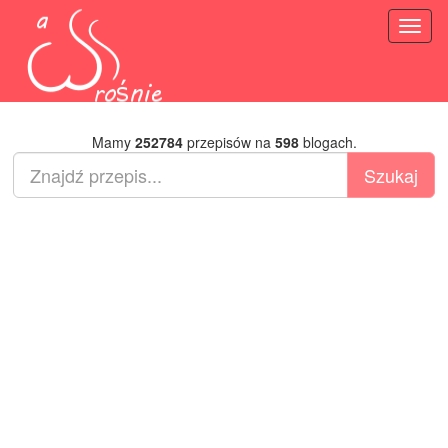
Toggl
naviga
Mamy
252784
przepisów na
598
blogach.