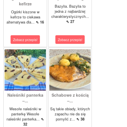
kefirze
Bazylia. Bazylia to
jedna z najbardziej
Ogórki kiszone w
charakterystycznych...
kefirze to ciekawa
⇖ 27
alternatywa dla...
⇖ 16
Zobacz przepis!
Zobacz przepis!
Naleśniki panterka
Schabowe z kością
–...
–...
Wesołe naleśniki w
Są takie obiady, których
panterkę Wesołe
zapachu nie da się
naleśniki panterka...
⇖
pomylić z...
⇖ 38
32