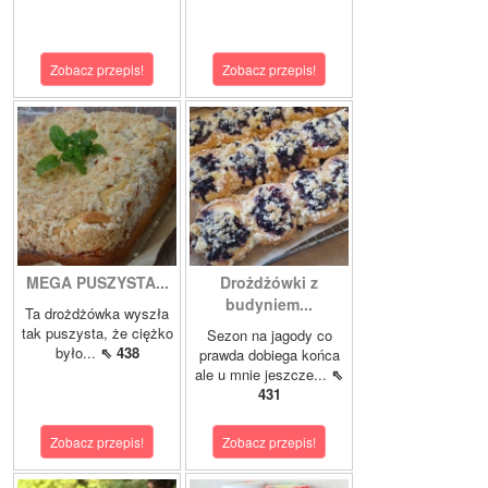
Zobacz przepis!
Zobacz przepis!
MEGA PUSZYSTA...
Drożdżówki z
budyniem...
Ta drożdżówka wyszła
tak puszysta, że ciężko
Sezon na jagody co
było...
⇖ 438
prawda dobiega końca
ale u mnie jeszcze...
⇖
431
Zobacz przepis!
Zobacz przepis!