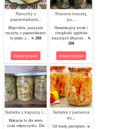
Racuchy z
Kiszone inaczej,
papierówkami...
po...
Mięciutkie, puszyste
Rewelacyjny smak i
racuchy z papierówkami
chrupkość ogórków
to jeden z...
⇖ 289
kiszonych.Musicie...
⇖
288
Zobacz przepis!
Zobacz przepis!
Sałatka z kapusty i...
Sałatka z patisona
do...
Wakacje to dla wielu
czas odpoczynku. Dla
Od kiedy pamiętam, w