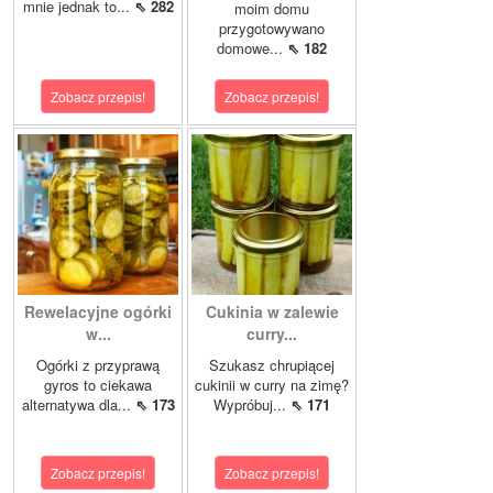
mnie jednak to...
⇖ 282
moim domu
przygotowywano
domowe...
⇖ 182
Zobacz przepis!
Zobacz przepis!
Rewelacyjne ogórki
Cukinia w zalewie
w...
curry...
Ogórki z przyprawą
Szukasz chrupiącej
gyros to ciekawa
cukinii w curry na zimę?
alternatywa dla...
⇖ 173
Wypróbuj...
⇖ 171
Zobacz przepis!
Zobacz przepis!