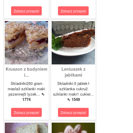
Zobacz przepis!
Zobacz przepis!
Kruszon z budyniem
Leniuszek z
i...
jabłkami
Skladniki250 gram
Skladniki:5 jablek1
masla3 szklanki maki
szklanka cukru2
pszennej5 lyzek...
⇖
szklanki maki1 cukier...
1774
⇖ 1549
Zobacz przepis!
Zobacz przepis!