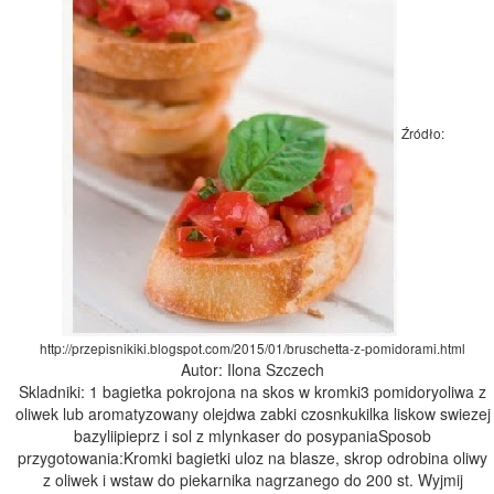
Źródło:
http://przepisnikiki.blogspot.com/2015/01/bruschetta-z-pomidorami.html
Autor: Ilona Szczech
Skladniki: 1 bagietka pokrojona na skos w kromki3 pomidoryoliwa z
oliwek lub aromatyzowany olejdwa zabki czosnkukilka liskow swiezej
bazyliipieprz i sol z mlynkaser do posypaniaSposob
przygotowania:Kromki bagietki uloz na blasze, skrop odrobina oliwy
z oliwek i wstaw do piekarnika nagrzanego do 200 st. Wyjmij