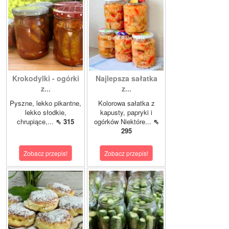
Krokodylki - ogórki
Najlepsza sałatka
z...
z...
Pyszne, lekko pikantne,
Kolorowa sałatka z
lekko słodkie,
kapusty, papryki i
chrupiące,...
⇖ 315
ogórków Niektóre...
⇖
295
Zobacz przepis!
Zobacz przepis!