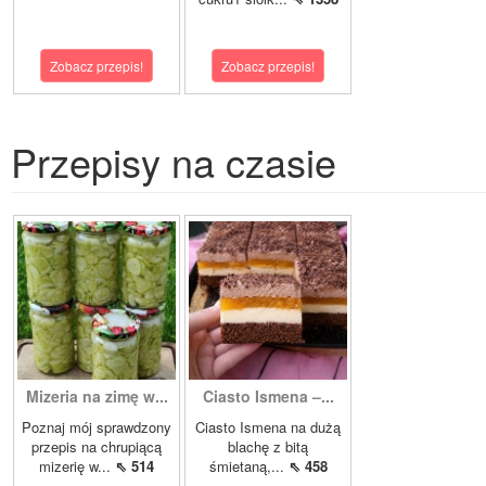
Zobacz przepis!
Zobacz przepis!
Przepisy na czasie
Mizeria na zimę w...
Ciasto Ismena –...
Poznaj mój sprawdzony
Ciasto Ismena na dużą
przepis na chrupiącą
blachę z bitą
mizerię w...
⇖ 514
śmietaną,...
⇖ 458