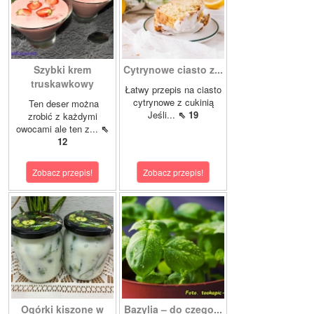
Szybki krem
Cytrynowe ciasto z...
truskawkowy
Łatwy przepis na ciasto
cytrynowe z cukinią
Ten deser można
Jeśli...
⇖ 19
zrobić z każdymi
owocami ale ten z...
⇖
12
Zobacz przepis!
Zobacz przepis!
Ogórki kiszone w
Bazylia – do czego...