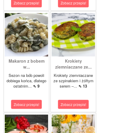
Zobacz przepis!
Zobacz przepis!
Makaron z bobem
Krokiety
w...
ziemniaczane ze...
Sezon na bób powoli
Krokiety ziemniaczane
dobiega końca, dlatego
ze szpinakiem i żółtym
ostatnim...
⇖ 9
serem –...
⇖ 13
Zobacz przepis!
Zobacz przepis!