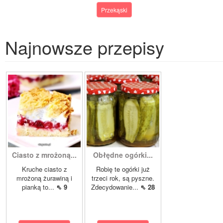
Przekąski
Najnowsze przepisy
Ciasto z mrożoną...
Obłędne ogórki...
Kruche ciasto z
Robię te ogórki już
mrożoną żurawiną i
trzeci rok, są pyszne.
pianką to...
⇖ 9
Zdecydowanie...
⇖ 28