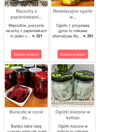
Racuchy z
Rewelacyjne ogórki
papierówkami...
w...
Mięciutkie, puszyste
Ogórki z przyprawą
racuchy z papierówkami
gyros to ciekawa
to jeden z...
⇖ 321
alternatywa dla...
⇖ 291
Zobacz przepis!
Zobacz przepis!
Buraczki w occie
Ogórki kiszone w
do...
kefirze
Bardzo takie lubię
Ogórki kiszone w
,czasem robię tak małe
kefirze to ciekawa