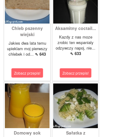
Chleb pszenny
Aksamitny coctail...
wiejski
Kazdy z nas moze
zrobic ten wspanialy
Jakies dwa lata temu
odzywczy napoj, nie...
upieklam moj pierwszy
⇖ 633
chlebek i od...
⇖ 643
Zobacz przepis!
Zobacz przepis!
Domowy sok
Sałatka z