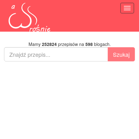
Toggl
naviga
Mamy
252824
przepisów na
598
blogach.