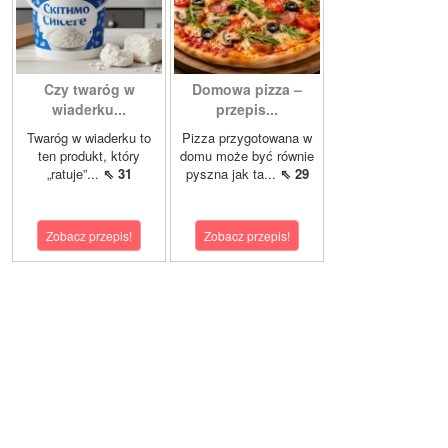
Czy twaróg w
Domowa pizza –
wiaderku...
przepis...
Twaróg w wiaderku to
Pizza przygotowana w
ten produkt, który
domu może być równie
„ratuje”...
⇖ 31
pyszna jak ta...
⇖ 29
Zobacz przepis!
Zobacz przepis!