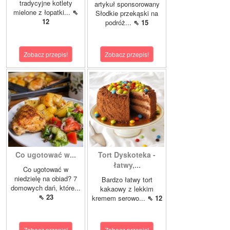
tradycyjne kotlety
artykuł sponsorowany
mielone z łopatki...
⇖
Słodkie przekąski na
12
podróż...
⇖ 15
Zobacz przepis!
Zobacz przepis!
Co ugotować w...
Tort Dyskoteka -
łatwy,...
Co ugotować w
niedzielę na obiad? 7
Bardzo łatwy tort
domowych dań, które...
kakaowy z lekkim
⇖ 23
kremem serowo...
⇖ 12
Zobacz przepis!
Zobacz przepis!