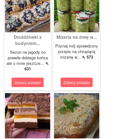
Drożdżówki z
Mizeria na zimę w...
budyniem...
Poznaj mój sprawdzony
przepis na chrupiącą
Sezon na jagody co
mizerię w...
⇖ 573
prawda dobiega końca
ale u mnie jeszcze...
⇖
631
Zobacz przepis!
Zobacz przepis!