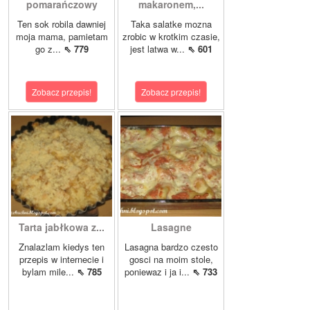
pomarańczowy
makaronem,...
Ten sok robila dawniej
Taka salatke mozna
moja mama, pamietam
zrobic w krotkim czasie,
go z...
⇖ 779
jest latwa w...
⇖ 601
Zobacz przepis!
Zobacz przepis!
Tarta jabłkowa z...
Lasagne
Znalazlam kiedys ten
Lasagna bardzo czesto
przepis w internecie i
gosci na moim stole,
bylam mile...
⇖ 785
poniewaz i ja i...
⇖ 733