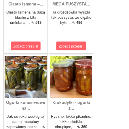
Ciasto Ismena –...
MEGA PUSZYSTA...
Ciasto Ismena na dużą
Ta drożdżówka wyszła
blachę z bitą
tak puszysta, że ciężko
śmietaną,...
⇖ 513
było...
⇖ 496
Zobacz przepis!
Zobacz przepis!
Ogórki konserwowe
Krokodylki - ogórki
na...
z...
Jak co roku według tej
Pyszne, lekko pikantne,
samej receptury
lekko słodkie,
zaprawiamy nasze...
⇖
chrupiące,...
⇖ 360