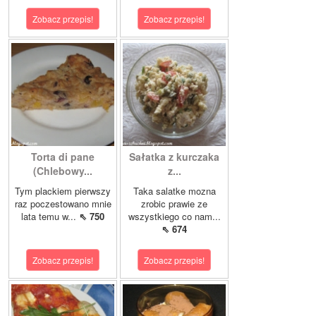
Zobacz przepis!
Zobacz przepis!
Torta di pane
Sałatka z kurczaka
(Chlebowy...
z...
Tym plackiem pierwszy
Taka salatke mozna
raz poczestowano mnie
zrobic prawie ze
lata temu w...
⇖ 750
wszystkiego co nam...
⇖ 674
Zobacz przepis!
Zobacz przepis!