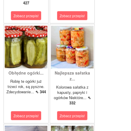
427
Zobacz przepis!
Zobacz przepis!
Obłędne ogórki...
Najlepsza sałatka
z...
Robię te ogórki już
trzeci rok, są pyszne.
Kolorowa sałatka z
Zdecydowanie...
⇖ 344
kapusty, papryki i
ogórków Niektóre...
⇖
332
Zobacz przepis!
Zobacz przepis!