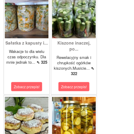
Sałatka z kapusty i...
Kiszone inaczej,
po...
Wakacje to dla wielu
czas odpoczynku. Dla
Rewelacyjny smak i
mnie jednak to...
⇖ 325
chrupkość ogórków
kiszonych.Musicie...
⇖
322
Zobacz przepis!
Zobacz przepis!