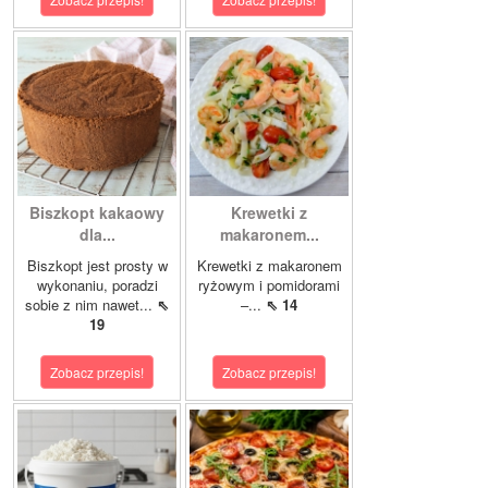
Biszkopt kakaowy
Krewetki z
dla...
makaronem...
Biszkopt jest prosty w
Krewetki z makaronem
wykonaniu, poradzi
ryżowym i pomidorami
sobie z nim nawet...
⇖
–...
⇖ 14
19
Zobacz przepis!
Zobacz przepis!