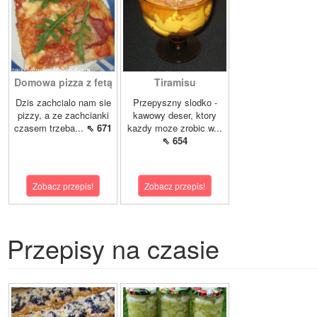
Domowa pizza z fetą
Tiramisu
Dzis zachcialo nam sie
Przepyszny slodko -
pizzy, a ze zachcianki
kawowy deser, ktory
czasem trzeba...
⇖ 671
kazdy moze zrobic w...
⇖ 654
Zobacz przepis!
Zobacz przepis!
Przepisy na czasie