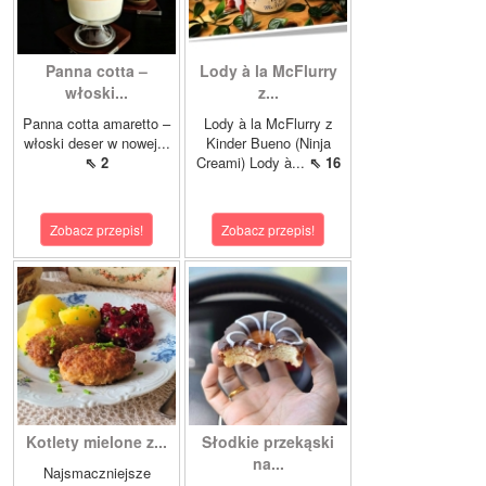
Panna cotta –
Lody à la McFlurry
włoski...
z...
Panna cotta amaretto –
Lody à la McFlurry z
włoski deser w nowej...
Kinder Bueno (Ninja
⇖ 2
Creami) Lody à...
⇖ 16
Zobacz przepis!
Zobacz przepis!
Kotlety mielone z...
Słodkie przekąski
na...
Najsmaczniejsze