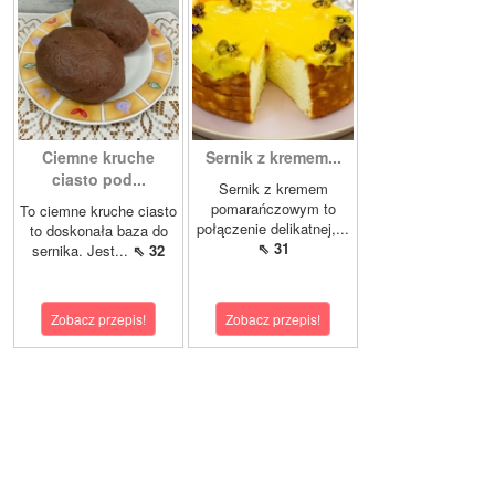
Ciemne kruche
Sernik z kremem...
ciasto pod...
Sernik z kremem
pomarańczowym to
To ciemne kruche ciasto
połączenie delikatnej,...
to doskonała baza do
⇖ 31
sernika. Jest...
⇖ 32
Zobacz przepis!
Zobacz przepis!