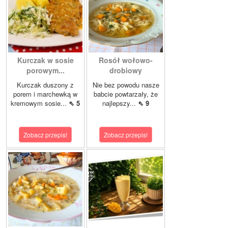
Kurczak w sosie
Rosół wołowo-
porowym...
drobiowy
Kurczak duszony z
Nie bez powodu nasze
porem i marchewką w
babcie powtarzały, że
kremowym sosie...
⇖ 5
najlepszy...
⇖ 9
Zobacz przepis!
Zobacz przepis!