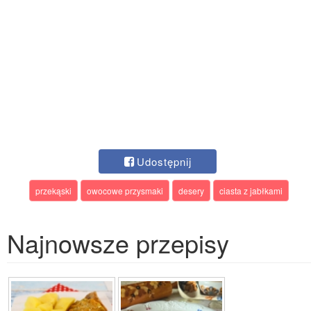
Udostępnij
przekąski
owocowe przysmaki
desery
ciasta z jabłkami
Najnowsze przepisy