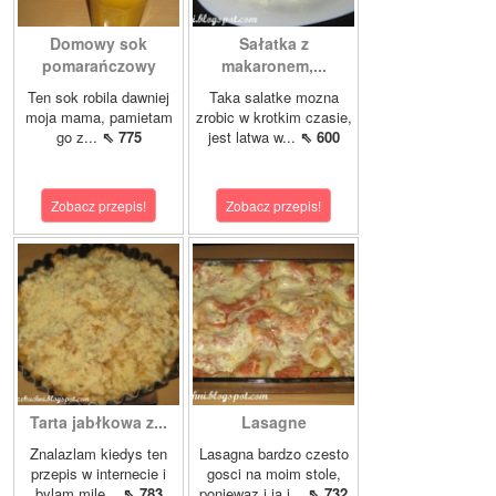
Domowy sok
Sałatka z
pomarańczowy
makaronem,...
Ten sok robila dawniej
Taka salatke mozna
moja mama, pamietam
zrobic w krotkim czasie,
go z...
⇖ 775
jest latwa w...
⇖ 600
Zobacz przepis!
Zobacz przepis!
Tarta jabłkowa z...
Lasagne
Znalazlam kiedys ten
Lasagna bardzo czesto
przepis w internecie i
gosci na moim stole,
bylam mile...
⇖ 783
poniewaz i ja i...
⇖ 732