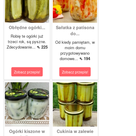
Obłędne ogórki...
Sałatka z patisona
do...
Robię te ogórki już
trzeci rok, są pyszne.
Od kiedy pamiętam, w
Zdecydowanie...
⇖ 225
moim domu
przygotowywano
domowe...
⇖ 194
Zobacz przepis!
Zobacz przepis!
Ogórki kiszone w
Cukinia w zalewie