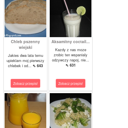
Chleb pszenny
Aksamitny coctail...
wiejski
Kazdy z nas moze
zrobic ten wspanialy
Jakies dwa lata temu
odzywczy napoj, nie...
upieklam moj pierwszy
⇖ 631
chlebek i od...
⇖ 643
Zobacz przepis!
Zobacz przepis!