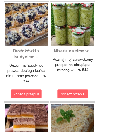
Drożdżówki z
Mizeria na zimę w...
budyniem...
Poznaj mój sprawdzony
przepis na chrupiącą
Sezon na jagody co
mizerię w...
⇖ 544
prawda dobiega końca
ale u mnie jeszcze...
⇖
574
Zobacz przepis!
Zobacz przepis!