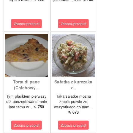
Zobacz przepis!
Zobacz przepis!
Torta di pane
Sałatka z kurczaka
(Chlebowy...
z...
Tym plackiem pierwszy
Taka salatke mozna
raz poczestowano mnie
zrobic prawie ze
lata temu w...
⇖ 750
wszystkiego co nam...
⇖ 673
Zobacz przepis!
Zobacz przepis!