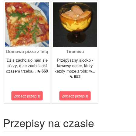
Domowa pizza z fetą
Tiramisu
Dzis zachcialo nam sie
Przepyszny slodko -
pizzy, a ze zachcianki
kawowy deser, ktory
czasem trzeba...
⇖ 669
kazdy moze zrobic w...
⇖ 652
Zobacz przepis!
Zobacz przepis!
Przepisy na czasie