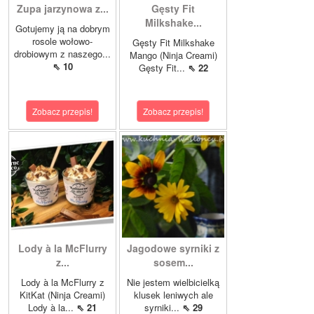
Zupa jarzynowa z...
Gęsty Fit
Milkshake...
Gotujemy ją na dobrym
rosole wołowo-
Gęsty Fit Milkshake
drobiowym z naszego...
Mango (Ninja Creami)
⇖ 10
Gęsty Fit...
⇖ 22
Zobacz przepis!
Zobacz przepis!
Lody à la McFlurry
Jagodowe syrniki z
z...
sosem...
Lody à la McFlurry z
Nie jestem wielbicielką
KitKat (Ninja Creami)
klusek leniwych ale
Lody à la...
⇖ 21
syrniki...
⇖ 29