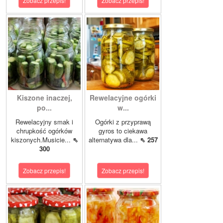
Zobacz przepis!
Zobacz przepis!
Kiszone inaczej,
Rewelacyjne ogórki
po...
w...
Rewelacyjny smak i
Ogórki z przyprawą
chrupkość ogórków
gyros to ciekawa
kiszonych.Musicie...
⇖
alternatywa dla...
⇖ 257
300
Zobacz przepis!
Zobacz przepis!