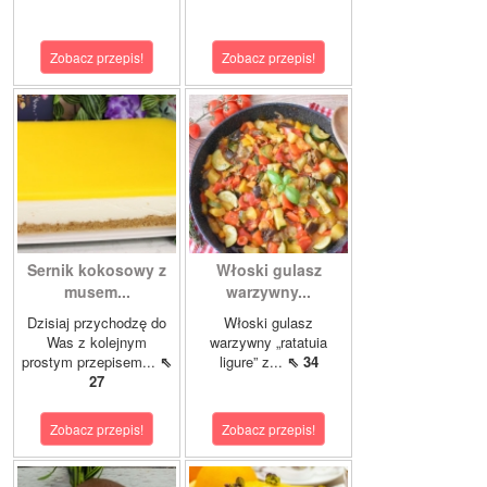
Zobacz przepis!
Zobacz przepis!
Sernik kokosowy z
Włoski gulasz
musem...
warzywny...
Dzisiaj przychodzę do
Włoski gulasz
Was z kolejnym
warzywny „ratatuia
prostym przepisem...
⇖
ligure” z...
⇖ 34
27
Zobacz przepis!
Zobacz przepis!