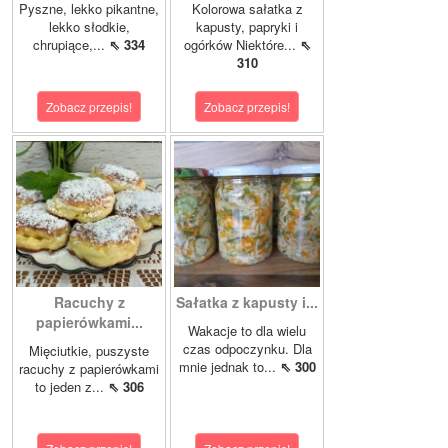
Pyszne, lekko pikantne,
Kolorowa sałatka z
lekko słodkie,
kapusty, papryki i
chrupiące,...
⇖ 334
ogórków Niektóre...
⇖
310
Zobacz przepis!
Zobacz przepis!
Racuchy z
Sałatka z kapusty i...
papierówkami...
Wakacje to dla wielu
czas odpoczynku. Dla
Mięciutkie, puszyste
mnie jednak to...
⇖ 300
racuchy z papierówkami
to jeden z...
⇖ 306