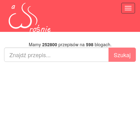
Toggl
naviga
Mamy
252800
przepisów na
598
blogach.