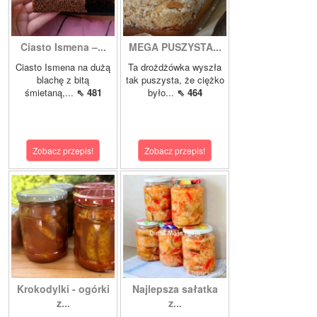
Ciasto Ismena –...
MEGA PUSZYSTA...
Ciasto Ismena na dużą
Ta drożdżówka wyszła
blachę z bitą
tak puszysta, że ciężko
śmietaną,...
⇖ 481
było...
⇖ 464
Zobacz przepis!
Zobacz przepis!
Krokodylki - ogórki
Najlepsza sałatka
z...
z...