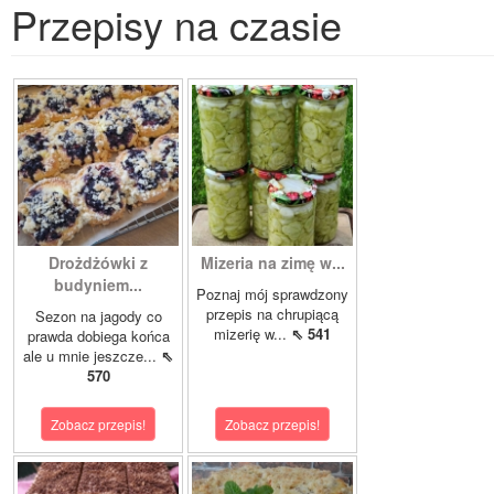
Przepisy na czasie
Drożdżówki z
Mizeria na zimę w...
budyniem...
Poznaj mój sprawdzony
przepis na chrupiącą
Sezon na jagody co
mizerię w...
⇖ 541
prawda dobiega końca
ale u mnie jeszcze...
⇖
570
Zobacz przepis!
Zobacz przepis!