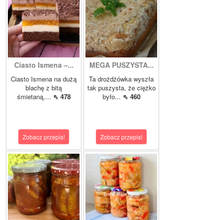
Ciasto Ismena –...
MEGA PUSZYSTA...
Ciasto Ismena na dużą
Ta drożdżówka wyszła
blachę z bitą
tak puszysta, że ciężko
śmietaną,...
⇖ 478
było...
⇖ 460
Zobacz przepis!
Zobacz przepis!