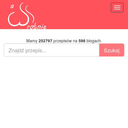
Toggl
naviga
Mamy
252797
przepisów na
598
blogach.