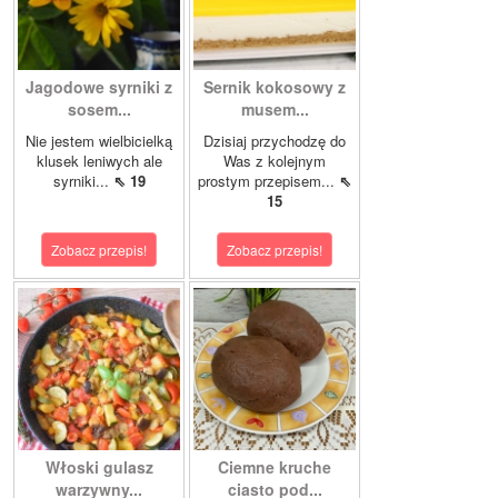
Jagodowe syrniki z
Sernik kokosowy z
sosem...
musem...
Nie jestem wielbicielką
Dzisiaj przychodzę do
klusek leniwych ale
Was z kolejnym
syrniki...
⇖ 19
prostym przepisem...
⇖
15
Zobacz przepis!
Zobacz przepis!
Włoski gulasz
Ciemne kruche
warzywny...
ciasto pod...