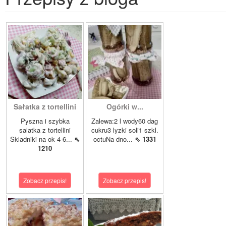
Sałatka z tortellini
Ogórki w...
Pyszna i szybka
Zalewa:2 l wody60 dag
salatka z tortellini
cukru3 lyzki soli1 szkl.
Skladniki na ok 4-6...
⇖
octuNa dno...
⇖ 1331
1210
Zobacz przepis!
Zobacz przepis!