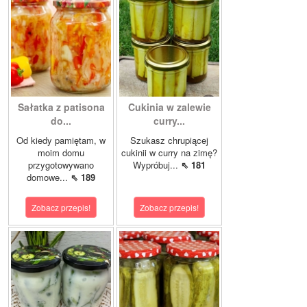
Sałatka z patisona
Cukinia w zalewie
do...
curry...
Od kiedy pamiętam, w
Szukasz chrupiącej
moim domu
cukinii w curry na zimę?
przygotowywano
Wypróbuj...
⇖ 181
domowe...
⇖ 189
Zobacz przepis!
Zobacz przepis!