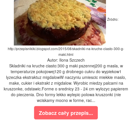
Źródło:
http://przepisnikiki.blogspot.com/2015/08/skadniki-na-kruche-ciasto-300-g-
maki.html
Autor: Ilona Szczech
Skladniki na kruche ciasto:300 g maki pszennej200 g masla, w
temperaturze pokojowej120 g drobnego cukru do wypiekow1
lyzeczka ekstraktuz migdalowW naczyniu umiescic miekkie maslo,
make, cukier i ekstrakt z migdalow. Wyrobic miedzy palcami na
kruszonke, odstawic.Forme o srednicy 23 - 24 cm wylozyc papierem
do pieczenia. Dno formy lekko wylepic polowa kruszonki (nie
wciskamy mocno w forme, rac...
Zobacz cały przepis...