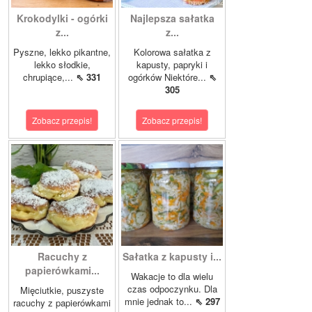
Krokodylki - ogórki
Najlepsza sałatka
z...
z...
Pyszne, lekko pikantne,
Kolorowa sałatka z
lekko słodkie,
kapusty, papryki i
chrupiące,...
⇖ 331
ogórków Niektóre...
⇖
305
Zobacz przepis!
Zobacz przepis!
Racuchy z
Sałatka z kapusty i...
papierówkami...
Wakacje to dla wielu
czas odpoczynku. Dla
Mięciutkie, puszyste
mnie jednak to...
⇖ 297
racuchy z papierówkami