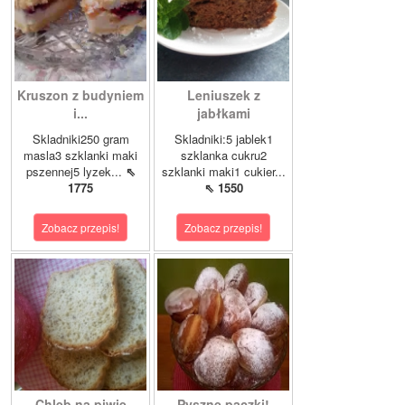
Kruszon z budyniem
Leniuszek z
i...
jabłkami
Skladniki250 gram
Skladniki:5 jablek1
masla3 szklanki maki
szklanka cukru2
pszennej5 lyzek...
⇖
szklanki maki1 cukier...
1775
⇖ 1550
Zobacz przepis!
Zobacz przepis!
Chleb na piwie
Pyszne pączki!