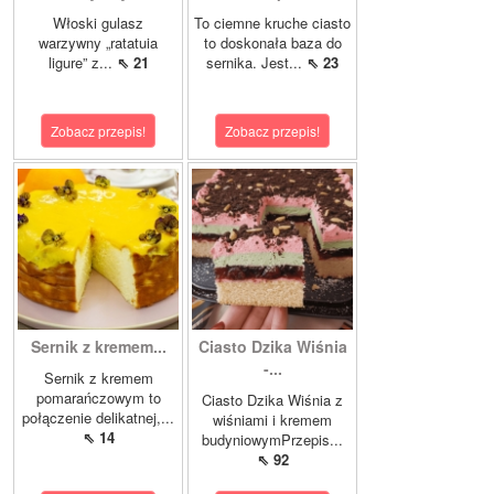
Włoski gulasz
To ciemne kruche ciasto
warzywny „ratatuia
to doskonała baza do
ligure” z...
⇖ 21
sernika. Jest...
⇖ 23
Zobacz przepis!
Zobacz przepis!
Sernik z kremem...
Ciasto Dzika Wiśnia
-...
Sernik z kremem
pomarańczowym to
Ciasto Dzika Wiśnia z
połączenie delikatnej,...
wiśniami i kremem
⇖ 14
budyniowymPrzepis...
⇖ 92