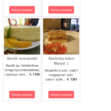
Zobacz przepis!
Zobacz przepis!
Sernik nowojorski
Szarlotka babci
Marysi :)
Spod2 op. herbatnikow
(moga bycczekoladowe)
Skladniki:4 szkl. maki1
i wylozyc nimi...
⇖ 1100
margaryna1 szkl.
cukru1 sloik...
⇖ 1361
Zobacz przepis!
Zobacz przepis!