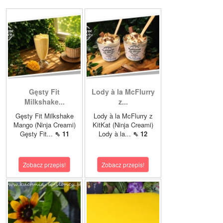
Gęsty Fit
Lody à la McFlurry
Milkshake...
z...
Gęsty Fit Milkshake
Lody à la McFlurry z
Mango (Ninja Creami)
KitKat (Ninja Creami)
Gęsty Fit...
⇖ 11
Lody à la...
⇖ 12
Zobacz przepis!
Zobacz przepis!