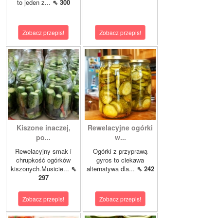
to jeden z...
⇖ 300
Zobacz przepis!
Zobacz przepis!
Kiszone inaczej,
Rewelacyjne ogórki
po...
w...
Rewelacyjny smak i
Ogórki z przyprawą
chrupkość ogórków
gyros to ciekawa
kiszonych.Musicie...
⇖
alternatywa dla...
⇖ 242
297
Zobacz przepis!
Zobacz przepis!