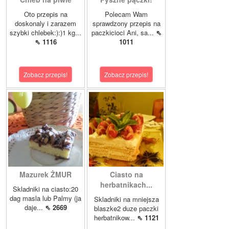
Oto przepis na
Polecam Wam
doskonaly i zarazem
sprawdzony przepis na
szybki chlebek:):)1 kg...
paczkicioci Ani, sa...
⇖
⇖ 1116
1011
Zobacz przepis!
Zobacz przepis!
Mazurek ŻMUR
Ciasto na
herbatnikach...
Skladniki na ciasto:20
dag masla lub Palmy (ja
Skladniki na mniejsza
daje...
⇖ 2669
blaszke2 duze paczki
herbatnikow...
⇖ 1121