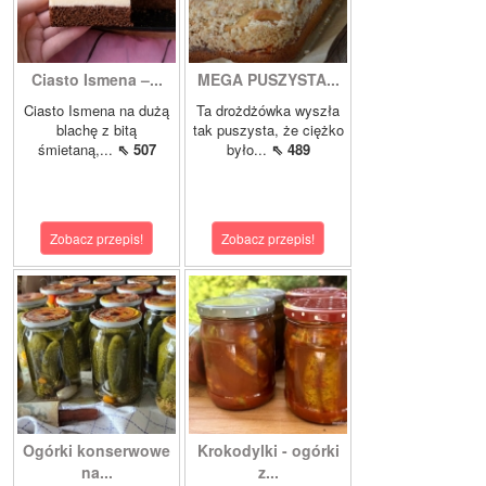
Ciasto Ismena –...
MEGA PUSZYSTA...
Ciasto Ismena na dużą
Ta drożdżówka wyszła
blachę z bitą
tak puszysta, że ciężko
śmietaną,...
⇖ 507
było...
⇖ 489
Zobacz przepis!
Zobacz przepis!
Ogórki konserwowe
Krokodylki - ogórki
na...
z...