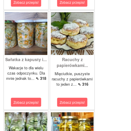
Zobacz przepis!
Zobacz przepis!
Sałatka z kapusty i...
Racuchy z
papierówkami...
Wakacje to dla wielu
czas odpoczynku. Dla
Mięciutkie, puszyste
mnie jednak to...
⇖ 318
racuchy z papierówkami
to jeden z...
⇖ 316
Zobacz przepis!
Zobacz przepis!