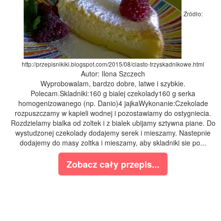
Źródło:
http://przepisnikiki.blogspot.com/2015/08/ciasto-trzyskadnikowe.html
Autor: Ilona Szczech
Wyprobowalam, bardzo dobre, latwe i szybkie.
Polecam.Skladniki:160 g bialej czekolady160 g serka
homogenizowanego (np. Danio)4 jajkaWykonanie:Czekolade
rozpuszczamy w kapieli wodnej i pozostawiamy do ostygniecia.
Rozdzielamy bialka od zoltek i z bialek ubijamy sztywna piane. Do
wystudzonej czekolady dodajemy serek i mieszamy. Nastepnie
dodajemy do masy zoltka i mieszamy, aby skladniki sie po...
Zobacz cały przepis...