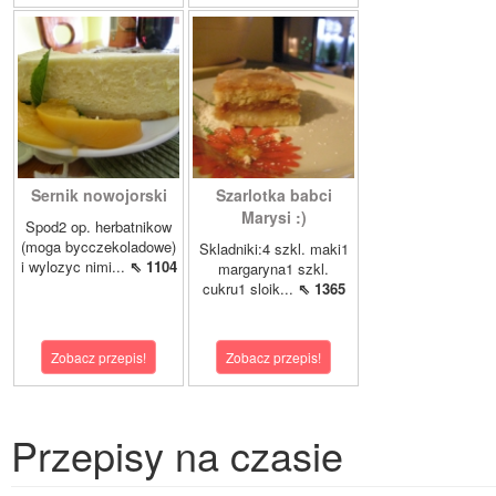
Sernik nowojorski
Szarlotka babci
Marysi :)
Spod2 op. herbatnikow
(moga bycczekoladowe)
Skladniki:4 szkl. maki1
i wylozyc nimi...
⇖ 1104
margaryna1 szkl.
cukru1 sloik...
⇖ 1365
Zobacz przepis!
Zobacz przepis!
Przepisy na czasie