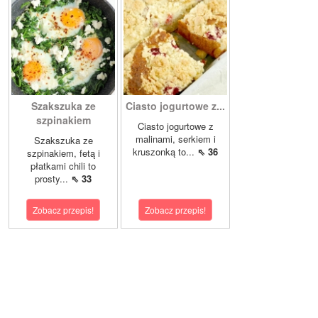
Szakszuka ze
Ciasto jogurtowe z...
szpinakiem
Ciasto jogurtowe z
malinami, serkiem i
Szakszuka ze
kruszonką to...
⇖ 36
szpinakiem, fetą i
płatkami chili to
prosty...
⇖ 33
Zobacz przepis!
Zobacz przepis!