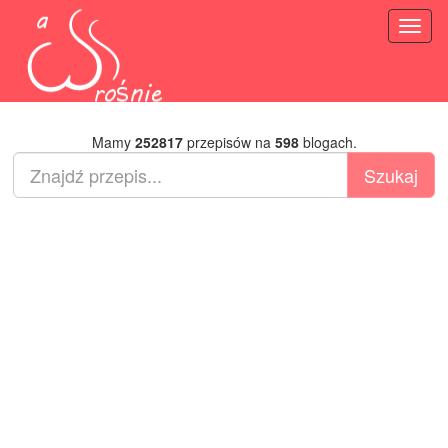
Toggl
naviga
Mamy
252817
przepisów na
598
blogach.