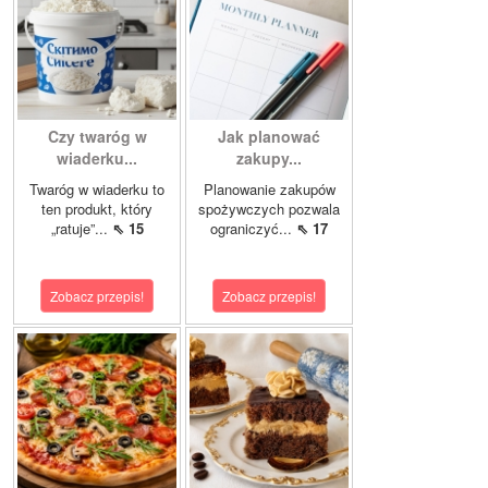
Czy twaróg w
Jak planować
wiaderku...
zakupy...
Twaróg w wiaderku to
Planowanie zakupów
ten produkt, który
spożywczych pozwala
„ratuje”...
⇖ 15
ograniczyć...
⇖ 17
Zobacz przepis!
Zobacz przepis!