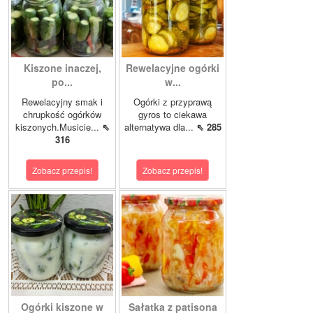
Kiszone inaczej,
Rewelacyjne ogórki
po...
w...
Rewelacyjny smak i
Ogórki z przyprawą
chrupkość ogórków
gyros to ciekawa
kiszonych.Musicie...
⇖
alternatywa dla...
⇖ 285
316
Zobacz przepis!
Zobacz przepis!
Ogórki kiszone w
Sałatka z patisona