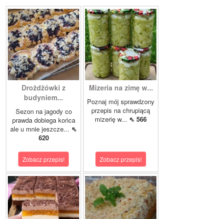
Drożdżówki z
Mizeria na zimę w...
budyniem...
Poznaj mój sprawdzony
przepis na chrupiącą
Sezon na jagody co
mizerię w...
⇖ 566
prawda dobiega końca
ale u mnie jeszcze...
⇖
620
Zobacz przepis!
Zobacz przepis!