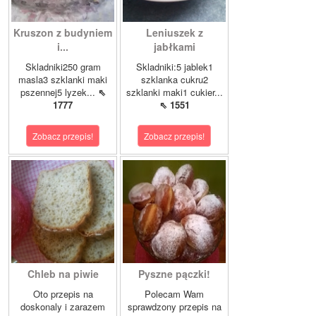
Kruszon z budyniem
Leniuszek z
i...
jabłkami
Skladniki250 gram
Skladniki:5 jablek1
masla3 szklanki maki
szklanka cukru2
pszennej5 lyzek...
⇖
szklanki maki1 cukier...
1777
⇖ 1551
Zobacz przepis!
Zobacz przepis!
Chleb na piwie
Pyszne pączki!
Oto przepis na
Polecam Wam
doskonaly i zarazem
sprawdzony przepis na