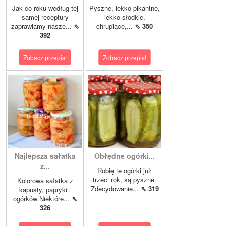
Jak co roku według tej
Pyszne, lekko pikantne,
samej receptury
lekko słodkie,
zaprawiamy nasze...
⇖
chrupiące,...
⇖ 350
392
Zobacz przepis!
Zobacz przepis!
Najlepsza sałatka
Obłędne ogórki...
z...
Robię te ogórki już
trzeci rok, są pyszne.
Kolorowa sałatka z
Zdecydowanie...
⇖ 319
kapusty, papryki i
ogórków Niektóre...
⇖
326