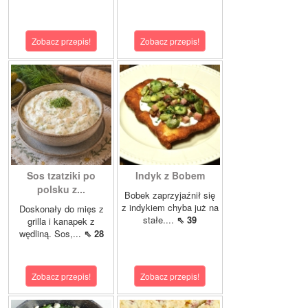
Zobacz przepis!
Zobacz przepis!
Sos tzatziki po
Indyk z Bobem
polsku z...
Bobek zaprzyjaźnił się
z indykiem chyba już na
Doskonały do mięs z
stałe....
⇖ 39
grilla i kanapek z
wędliną. Sos,...
⇖ 28
Zobacz przepis!
Zobacz przepis!