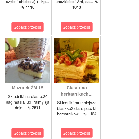
szybki chlebek:):)1 kg...
paczkicioci Ani, sa...
⇖
⇖ 1118
1013
Zobacz przepis!
Zobacz przepis!
Mazurek ŻMUR
Ciasto na
herbatnikach...
Skladniki na ciasto:20
dag masla lub Palmy (ja
Skladniki na mniejsza
daje...
⇖ 2671
blaszke2 duze paczki
herbatnikow...
⇖ 1124
Zobacz przepis!
Zobacz przepis!