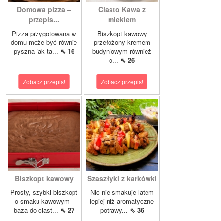
Domowa pizza –
Ciasto Kawa z
przepis...
mlekiem
Pizza przygotowana w
Biszkopt kawowy
domu może być równie
przełożony kremem
pyszna jak ta...
⇖ 16
budyniowym również
o...
⇖ 26
Zobacz przepis!
Zobacz przepis!
Biszkopt kawowy
Szaszłyki z karkówki
Prosty, szybki biszkopt
Nic nie smakuje latem
o smaku kawowym -
lepiej niż aromatyczne
baza do ciast...
⇖ 27
potrawy...
⇖ 36