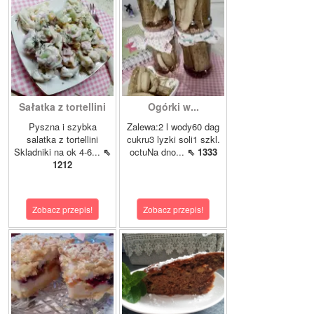
Sałatka z tortellini
Ogórki w...
Pyszna i szybka
Zalewa:2 l wody60 dag
salatka z tortellini
cukru3 lyzki soli1 szkl.
Skladniki na ok 4-6...
⇖
octuNa dno...
⇖ 1333
1212
Zobacz przepis!
Zobacz przepis!