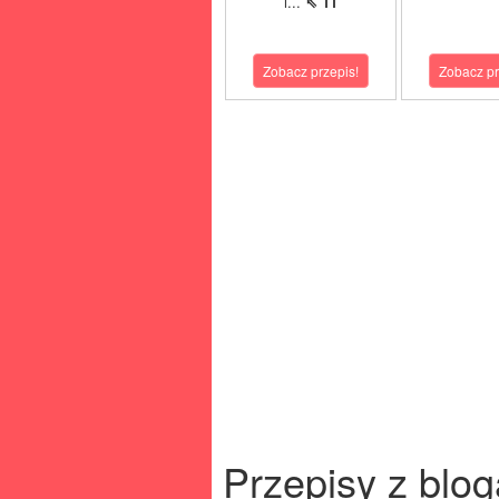
i...
⇖ 11
Zobacz przepis!
Zobacz pr
Przepisy z blog