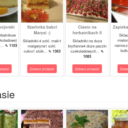
ojorski
Szarlotka babci
Ciasto na
Zapieka
Marysi :)
herbatnikach II
rbatnikow
Sklad
koladowe)
mielo
Skladniki:4 szkl. maki1
Skladniki:na duza
...
⇖ 1103
namocz
margaryna1 szkl.
brytfanne4 duze paczki
bulk
cukru1 sloik...
⇖ 1363
czekoladowych...
⇖
1083
zepis!
Zobacz przepis!
Zobacz przepis!
Zoba
asie