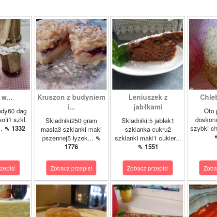
w...
Kruszon z budyniem
Leniuszek z
Chle
i...
jabłkami
ody60 dag
Oto 
soli1 szkl.
doskona
Skladniki250 gram
Skladniki:5 jablek1
..
⇖ 1332
szybki ch
masla3 szklanki maki
szklanka cukru2
pszennej5 lyzek...
⇖
szklanki maki1 cukier...
1776
⇖ 1551
zepis!
Zobacz przepis!
Zobacz przepis!
Zoba