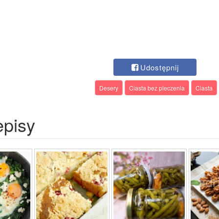
Udostępnij
Desery
Ciasta bez pieczenia
Ciasta
episy