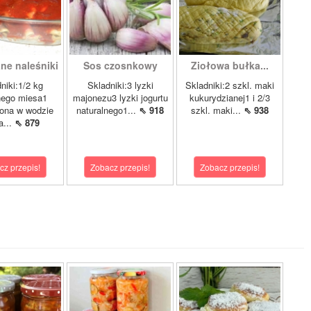
ne naleśniki
Sos czosnkowy
Ziołowa bułka...
niki:1/2 kg
Skladniki:3 lyzki
Skladniki:2 szkl. maki
nego miesa1
majonezu3 lyzki jogurtu
kukurydzianej1 i 2/3
ona w wodzie
naturalnego1...
⇖ 918
szkl. maki...
⇖ 938
a...
⇖ 879
cz przepis!
Zobacz przepis!
Zobacz przepis!