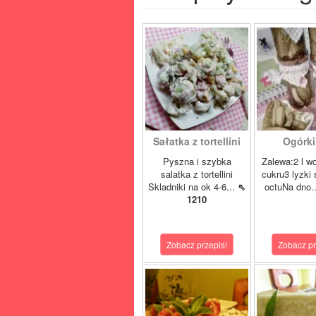
Sałatka z tortellini
Ogórki 
Pyszna i szybka
Zalewa:2 l w
salatka z tortellini
cukru3 lyzki 
Skladniki na ok 4-6...
⇖
octuNa dno.
1210
Zobacz przepis!
Zobacz pr