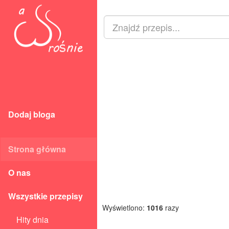
Dodaj bloga
Strona główna
O nas
Wszystkie przepisy
Wyświetlono:
1016
razy
Hity dnia