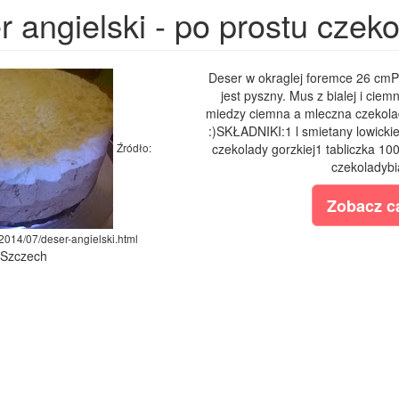
r angielski - po prostu cze
Deser w okraglej foremce 26 cmPrz
jest pyszny. Mus z bialej i ciem
miedzy ciemna a mleczna czekolad
:)SKŁADNIKI:1 l smietany lowicki
Źródło:
czekolady gorzkiej1 tabliczka 10
czekoladybia
Zobacz ca
/2014/07/deser-angielski.html
a Szczech