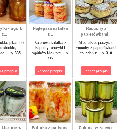
lki - ogórki
Najlepsza sałatka
Racuchy z
z...
z...
papierówkami...
ekko pikantne,
Kolorowa sałatka z
Mięciutkie, puszyste
o słodkie,
kapusty, papryki i
racuchy z papierówkami
ce,...
⇖ 335
ogórków Niektóre...
⇖
to jeden z...
⇖ 310
312
cz przepis!
Zobacz przepis!
Zobacz przepis!
i kiszone w
Sałatka z patisona
Cukinia w zalewie