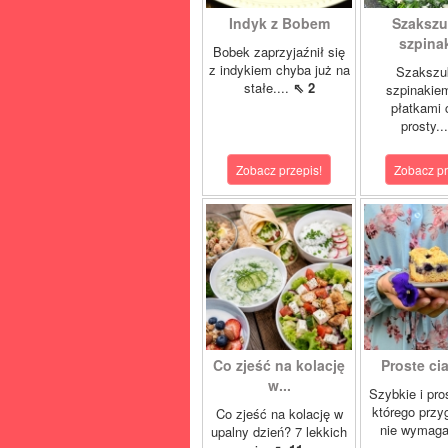
Indyk z Bobem
Szakszu
szpina
Bobek zaprzyjaźnił się
z indykiem chyba już na
Szakszu
stałe....
⇖ 2
szpinakiem
płatkami c
prosty..
Zobacz przepis!
Zobacz pr
Co zjeść na kolację
Proste cia
w...
Szybkie i pro
którego przy
Co zjeść na kolację w
nie wymaga
upalny dzień? 7 lekkich