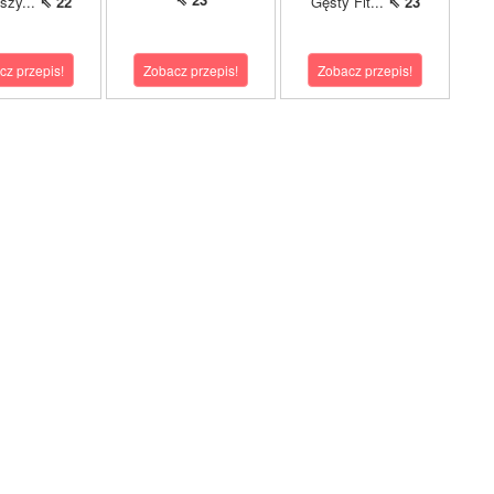
pszy...
⇖ 22
Gęsty Fit...
⇖ 23
cz przepis!
Zobacz przepis!
Zobacz przepis!