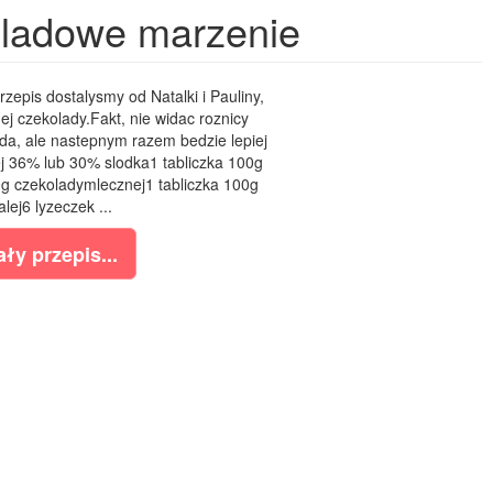
koladowe marzenie
epis dostalysmy od Natalki i Pauliny,
nej czekolady.Fakt, nie widac roznicy
a, ale nastepnym razem bedzie lepiej
ej 36% lub 30% slodka1 tabliczka 100g
0g czekoladymlecznej1 tabliczka 100g
lej6 lyzeczek ...
ły przepis...