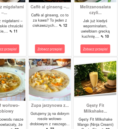
z migdałami
Caffè al ginseng –...
Melitzanosalata
–...
czyli...
Caffè al ginseng, co to
za kawa? To jeden z
z migdałami –
Jak już kiedyś
ciekawszych...
⇖ 12
kie chruściki
wspominałam,
ie,...
⇖ 11
uwielbiam grecką
kuchnię....
⇖ 10
cz przepis!
Zobacz przepis!
Zobacz przepis!
ł wołowo-
Zupa jarzynowa z...
Gęsty Fit
obiowy
Milkshake...
Gotujemy ją na dobrym
rosole wołowo-
 powodu nasze
Gęsty Fit Milkshake
drobiowym z naszego...
owtarzały, że
Mango (Ninja Creami)
⇖ 23