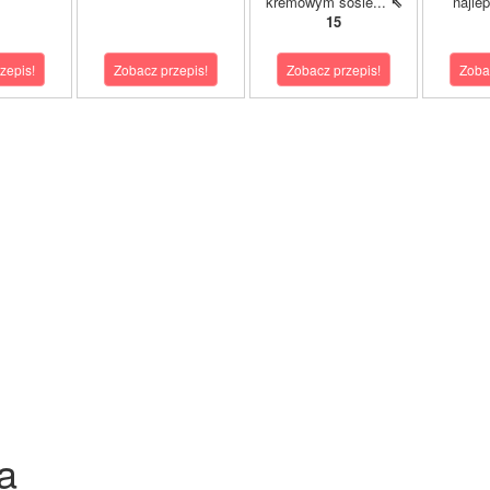
kremowym sosie...
⇖
najle
15
zepis!
Zobacz przepis!
Zobacz przepis!
Zoba
a