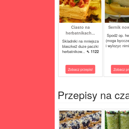
Ciasto na
Sernik now
herbatnikach...
Spod2 op. he
(moga byccze
Skladniki na mniejsza
i wylozyc nimi
blaszke2 duze paczki
herbatnikow...
⇖ 1122
Zobacz przepis!
Zobacz pr
Przepisy na cz