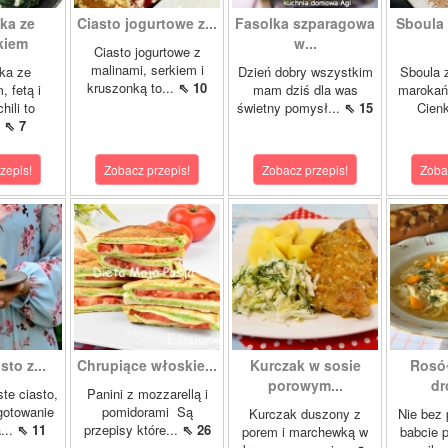
ka ze
Ciasto jogurtowe z...
Fasolka szparagowa
Sboula 
kiem
w...
Ciasto jogurtowe z
malinami, serkiem i
ka ze
Dzień dobry wszystkim
Sboula 
kruszonką to...
⇖ 10
, fetą i
mam dziś dla was
marokańs
hili to
świetny pomysł...
⇖ 15
Cienk
.
⇖ 7
zepis!
Zobacz przepis!
Zobacz przepis!
Zoba
sto z...
Chrupiące włoskie...
Kurczak w sosie
Rosó
porowym...
dr
ste ciasto,
Panini z mozzarellą i
gotowanie
pomidorami Są
Kurczak duszony z
Nie bez
...
⇖ 11
przepisy które...
⇖ 26
porem i marchewką w
babcie p