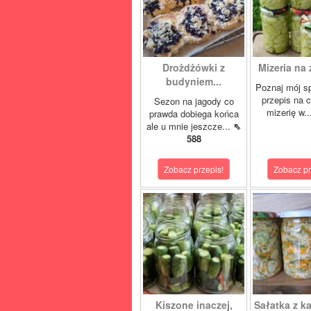
Drożdżówki z
Mizeria na 
budyniem...
Poznaj mój s
przepis na 
Sezon na jagody co
mizerię w.
prawda dobiega końca
ale u mnie jeszcze...
⇖
588
Zobacz przepis!
Zobacz pr
Kiszone inaczej,
Sałatka z ka