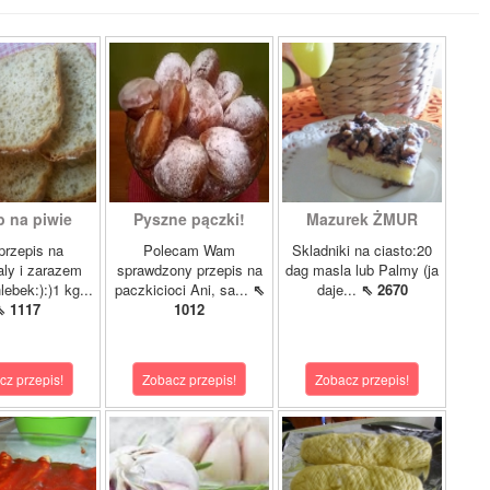
b na piwie
Pyszne pączki!
Mazurek ŻMUR
przepis na
Polecam Wam
Skladniki na ciasto:20
ly i zarazem
sprawdzony przepis na
dag masla lub Palmy (ja
lebek:):)1 kg...
paczkicioci Ani, sa...
⇖
daje...
⇖ 2670
⇖ 1117
1012
cz przepis!
Zobacz przepis!
Zobacz przepis!