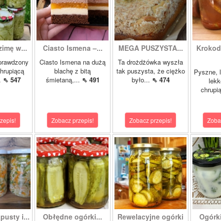
zimę w...
Ciasto Ismena –...
MEGA PUSZYSTA...
Krokody
prawdzony
Ciasto Ismena na dużą
Ta drożdżówka wyszła
chrupiącą
blachę z bitą
tak puszysta, że ciężko
Pyszne, l
..
⇖ 547
śmietaną,...
⇖ 491
było...
⇖ 474
lekk
chrupią
zepis!
Zobacz przepis!
Zobacz przepis!
Zoba
pusty i...
Obłędne ogórki...
Rewelacyjne ogórki
Ogórk