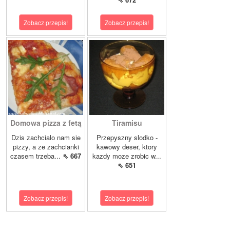
Zobacz przepis!
Zobacz przepis!
Domowa pizza z fetą
Tiramisu
Dzis zachcialo nam sie
Przepyszny slodko -
pizzy, a ze zachcianki
kawowy deser, ktory
czasem trzeba...
⇖ 667
kazdy moze zrobic w...
⇖ 651
Zobacz przepis!
Zobacz przepis!