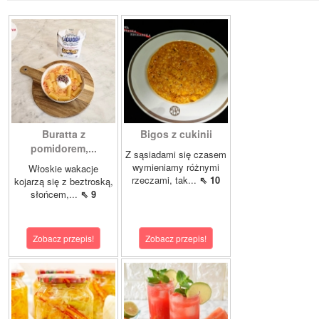
Buratta z
Bigos z cukinii
pomidorem,...
Z sąsiadami się czasem
wymieniamy różnymi
Włoskie wakacje
rzeczami, tak...
⇖ 10
kojarzą się z beztroską,
słońcem,...
⇖ 9
Zobacz przepis!
Zobacz przepis!