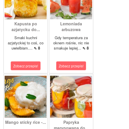
Kapusta po
Lemoniada
azjatycku do...
arbuzowa
Smaki kuchni
Gdy temperatura za
azjatyckiej to coś, co
oknem rośnie, nic nie
uwielbiam....
⇖ 8
smakuje lepiej...
⇖ 8
Zobacz przepis!
Zobacz przepis!
Mango sticky rice -...
Papryka
marynowana do...