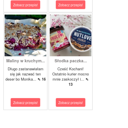
Zobacz przepis!
Zobacz przepis!
Maliny w kruchym...
Słodka paczka...
Długo zastanawiałam
Cześć Kochani!
się jak nazwać ten
Ostatnio kurier mocno
deser bo Monika...
⇖ 16
mnie zaskoczył i...
⇖
13
Zobacz przepis!
Zobacz przepis!