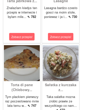
Tarta jabłkowa z...
Lasagne
Znalazlam kiedys ten
Lasagna bardzo czesto
przepis w internecie i
gosci na moim stole,
bylam mile...
⇖ 782
poniewaz i ja i...
⇖ 730
Zobacz przepis!
Zobacz przepis!
Torta di pane
Sałatka z kurczaka
(Chlebowy...
z...
Tym plackiem pierwszy
Taka salatke mozna
raz poczestowano mnie
zrobic prawie ze
lata temu w...
⇖ 747
wszystkiego co nam...
⇖ 672