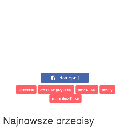
Udostępnij
śniadania
owocowe przysmaki
drożdżówki
desery
ciasto drożdżowe
Najnowsze przepisy