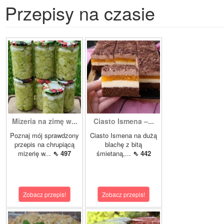
Przepisy na czasie
Mizeria na zimę w...
Ciasto Ismena –...
Poznaj mój sprawdzony
Ciasto Ismena na dużą
przepis na chrupiącą
blachę z bitą
mizerię w...
⇖ 497
śmietaną,...
⇖ 442
Zobacz przepis!
Zobacz przepis!