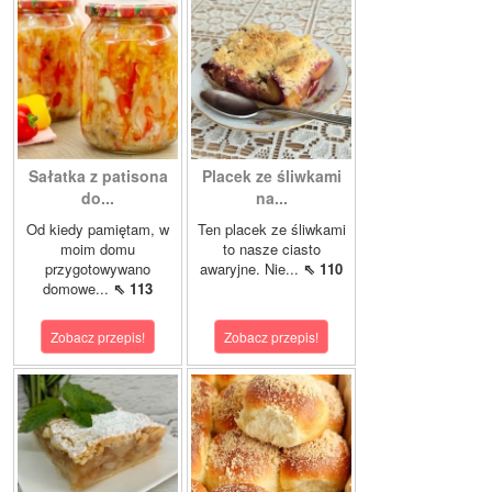
Sałatka z patisona
Placek ze śliwkami
do...
na...
Od kiedy pamiętam, w
Ten placek ze śliwkami
moim domu
to nasze ciasto
przygotowywano
awaryjne. Nie...
⇖ 110
domowe...
⇖ 113
Zobacz przepis!
Zobacz przepis!