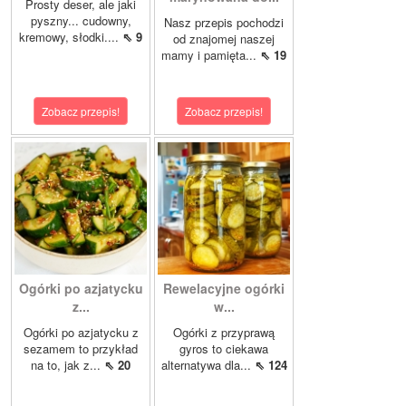
Prosty deser, ale jaki
pyszny... cudowny,
Nasz przepis pochodzi
kremowy, słodki....
⇖ 9
od znajomej naszej
mamy i pamięta...
⇖ 19
Zobacz przepis!
Zobacz przepis!
Ogórki po azjatycku
Rewelacyjne ogórki
z...
w...
Ogórki po azjatycku z
Ogórki z przyprawą
sezamem to przykład
gyros to ciekawa
na to, jak z...
⇖ 20
alternatywa dla...
⇖ 124