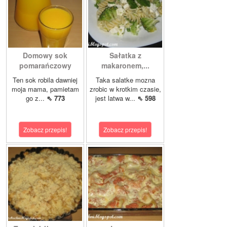
Domowy sok
Sałatka z
pomarańczowy
makaronem,...
Ten sok robila dawniej
Taka salatke mozna
moja mama, pamietam
zrobic w krotkim czasie,
go z...
⇖ 773
jest latwa w...
⇖ 598
Zobacz przepis!
Zobacz przepis!