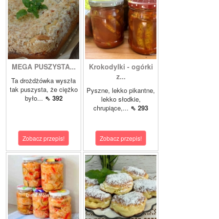
MEGA PUSZYSTA...
Krokodylki - ogórki
z...
Ta drożdżówka wyszła
tak puszysta, że ciężko
Pyszne, lekko pikantne,
było...
⇖ 392
lekko słodkie,
chrupiące,...
⇖ 293
Zobacz przepis!
Zobacz przepis!