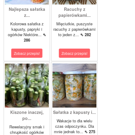
Najlepsza sałatka
Racuchy z
z...
papierówkami...
Kolorowa sałatka z
Mięciutkie, puszyste
kapusty, papryki i
racuchy z papierówkami
ogórków Niektóre...
⇖
to jeden z...
⇖ 282
286
Zobacz przepis!
Zobacz przepis!
Kiszone inaczej,
Sałatka z kapusty i...
po...
Wakacje to dla wielu
czas odpoczynku. Dla
Rewelacyjny smak i
mnie jednak to...
⇖ 275
chrupkość ogórków