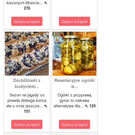
kiszonych.Musicie...
⇖
276
Zobacz przepis!
Zobacz przepis!
Drożdżówki z
Rewelacyjne ogórki
budyniem...
w...
Sezon na jagody co
Ogórki z przyprawą
prawda dobiega końca
gyros to ciekawa
ale u mnie jeszcze...
⇖
alternatywa dla...
⇖ 124
151
Zobacz przepis!
Zobacz przepis!