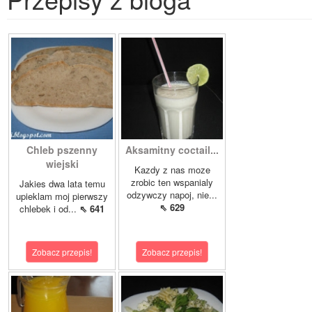
Chleb pszenny
Aksamitny coctail...
wiejski
Kazdy z nas moze
zrobic ten wspanialy
Jakies dwa lata temu
odzywczy napoj, nie...
upieklam moj pierwszy
⇖ 629
chlebek i od...
⇖ 641
Zobacz przepis!
Zobacz przepis!