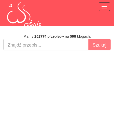
Toggl
naviga
Mamy
252774
przepisów na
598
blogach.