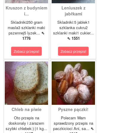
Kruszon z budyniem
Leniuszek z
i...
jabłkami
Skladniki250 gram
Skladniki:5 jablek1
masla3 szklanki maki
szklanka cukru2
pszennej5 lyzek...
⇖
szklanki maki1 cukier...
1776
⇖ 1551
Zobacz przepis!
Zobacz przepis!
Chleb na piwie
Pyszne pączki!
Oto przepis na
Polecam Wam
doskonaly i zarazem
sprawdzony przepis na
szybki chlebek:):)1 kg...
paczkicioci Ani, sa...
⇖