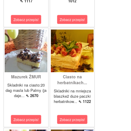
⇖ 1117
1012
Zobacz przepis!
Zobacz przepis!
Mazurek ŻMUR
Ciasto na
herbatnikach...
Skladniki na ciasto:20
dag masla lub Palmy (ja
Skladniki na mniejsza
daje...
⇖ 2670
blaszke2 duze paczki
herbatnikow...
⇖ 1122
Zobacz przepis!
Zobacz przepis!