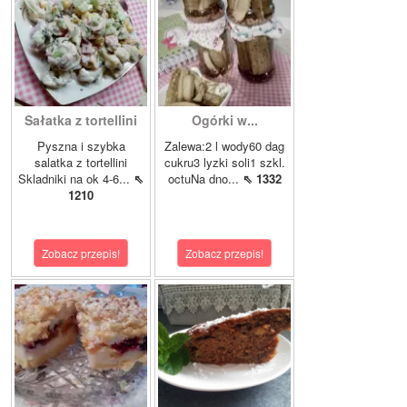
Sałatka z tortellini
Ogórki w...
Pyszna i szybka
Zalewa:2 l wody60 dag
salatka z tortellini
cukru3 lyzki soli1 szkl.
Skladniki na ok 4-6...
⇖
octuNa dno...
⇖ 1332
1210
Zobacz przepis!
Zobacz przepis!