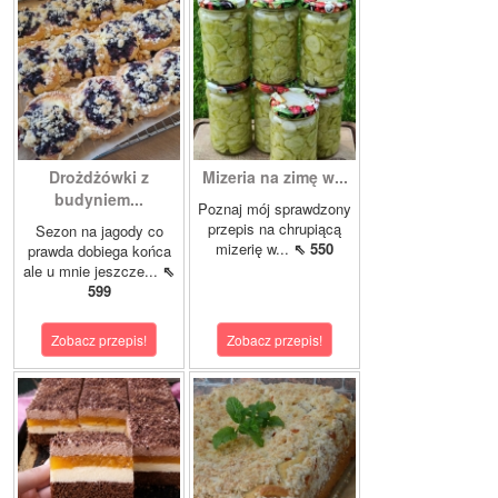
Drożdżówki z
Mizeria na zimę w...
budyniem...
Poznaj mój sprawdzony
przepis na chrupiącą
Sezon na jagody co
mizerię w...
⇖ 550
prawda dobiega końca
ale u mnie jeszcze...
⇖
599
Zobacz przepis!
Zobacz przepis!