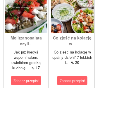
Melitzanosalata
Co zjeść na kolację
czyli...
w...
Jak już kiedyś
Co zjeść na kolację w
wspominałam,
upalny dzień? 7 lekkich
uwielbiam grecką
i...
⇖ 20
kuchnię....
⇖ 17
Zobacz przepis!
Zobacz przepis!