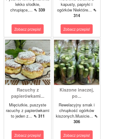
lekko słodkie,
kapusty, papryki i
chrupiące,...
⇖ 339
ogórków Niektóre...
⇖
314
Zobacz przepis!
Zobacz przepis!
Racuchy z
Kiszone inaczej,
papierówkami...
po...
Mięciutkie, puszyste
Rewelacyjny smak i
racuchy z papierówkami
chrupkość ogórków
to jeden z...
⇖ 311
kiszonych.Musicie...
⇖
306
Zobacz przepis!
Zobacz przepis!