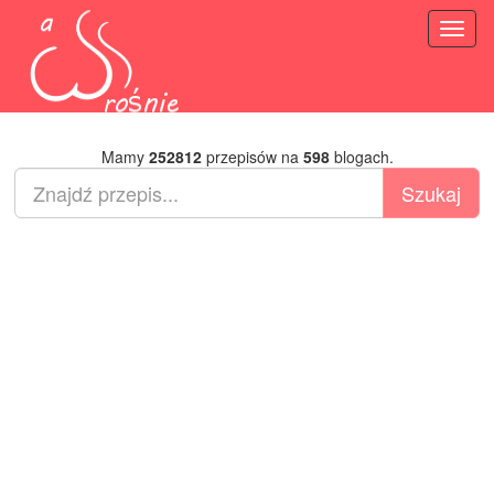
Toggl
naviga
Mamy
252812
przepisów na
598
blogach.