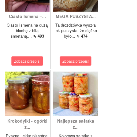
Ciasto Ismena –...
MEGA PUSZYSTA...
Ciasto Ismena na dużą
Ta drożdżówka wyszła
blachę z bitą
tak puszysta, że ciężko
śmietaną,...
⇖ 493
było...
⇖ 474
Zobacz przepis!
Zobacz przepis!
Krokodylki - ogórki
Najlepsza sałatka
z...
z...
Pyszne, lekko pikantne,
Kolorowa sałatka z