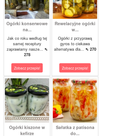
Ogórki konserwowe
Rewelacyjne ogórki
na...
w...
Jak co roku według tej
Ogórki z przyprawą
samej receptury
gyros to ciekawa
zaprawiamy nasze...
⇖
alternatywa dla...
⇖ 270
278
Zobacz przepis!
Zobacz przepis!
Ogórki kiszone w
Sałatka z patisona
kefirze
do...