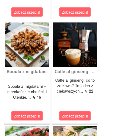
Zobacz przepis!
Zobacz przepis!
Sboula z migdałami
Caffè al ginseng –...
–...
Caffè al ginseng, co to
za kawa? To jeden z
Sboula z migdałami –
ciekawszych...
⇖ 22
marokańskie chruściki
Cienkie,...
⇖ 16
Zobacz przepis!
Zobacz przepis!