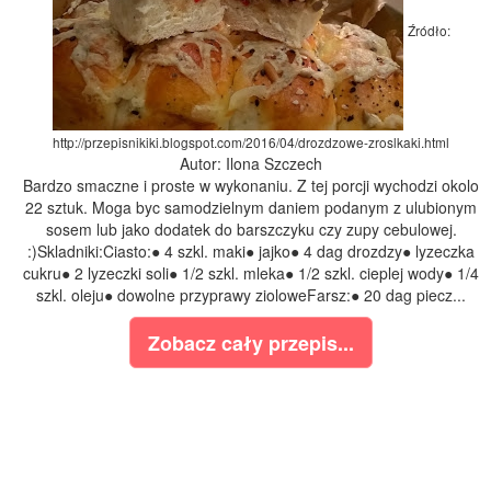
Źródło:
http://przepisnikiki.blogspot.com/2016/04/drozdzowe-zroslkaki.html
Autor: Ilona Szczech
Bardzo smaczne i proste w wykonaniu. Z tej porcji wychodzi okolo
22 sztuk. Moga byc samodzielnym daniem podanym z ulubionym
sosem lub jako dodatek do barszczyku czy zupy cebulowej.
:)Skladniki:Ciasto:● 4 szkl. maki● jajko● 4 dag drozdzy● lyzeczka
cukru● 2 lyzeczki soli● 1/2 szkl. mleka● 1/2 szkl. cieplej wody● 1/4
szkl. oleju● dowolne przyprawy zioloweFarsz:● 20 dag piecz...
Zobacz cały przepis...