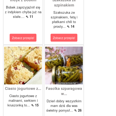
szpinakiem
Bobek zaprzyjaźnił się
z indykiem chyba już na
Szakszuka ze
stałe....
⇖ 11
szpinakiem, fetą i
płatkami chili to
prosty...
⇖ 14
Zobacz przepis!
Zobacz przepis!
Ciasto jogurtowe z...
Fasolka szparagowa
w...
Ciasto jogurtowe z
malinami, serkiem i
Dzień dobry wszystkim
kruszonką to...
⇖ 15
mam dziś dla was
świetny pomysł...
⇖ 26