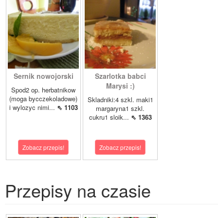
Sernik nowojorski
Szarlotka babci
Marysi :)
Spod2 op. herbatnikow
(moga bycczekoladowe)
Skladniki:4 szkl. maki1
i wylozyc nimi...
⇖ 1103
margaryna1 szkl.
cukru1 sloik...
⇖ 1363
Zobacz przepis!
Zobacz przepis!
Przepisy na czasie