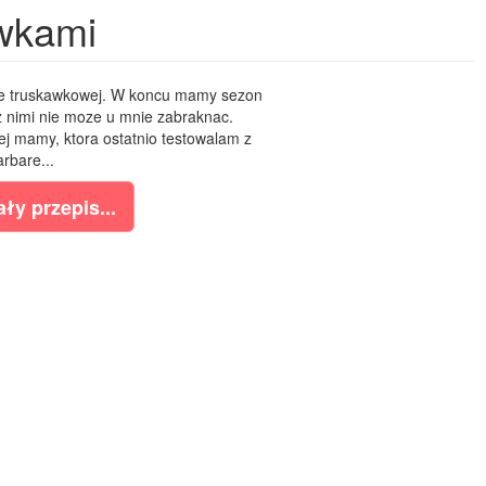
wkami
e truskawkowej. W koncu mamy sezon
z nimi nie moze u mnie zabraknac.
 mamy, ktora ostatnio testowalam z
arbare...
ły przepis...