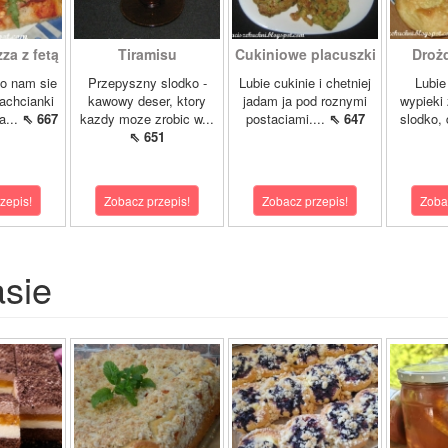
a z fetą
Tiramisu
Cukiniowe placuszki
Drożd
lo nam sie
Przepyszny slodko -
Lubie cukinie i chetniej
Lubie
zachcianki
kawowy deser, ktory
jadam ja pod roznymi
wypieki
a...
⇖ 667
kazdy moze zrobic w...
postaciami....
⇖ 647
slodko, 
⇖ 651
zepis!
Zobacz przepis!
Zobacz przepis!
Zoba
asie