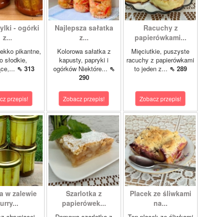
lki - ogórki
Najlepsza sałatka
Racuchy z
z...
z...
papierówkami...
ekko pikantne,
Kolorowa sałatka z
Mięciutkie, puszyste
o słodkie,
kapusty, papryki i
racuchy z papierówkami
ce,...
⇖ 313
ogórków Niektóre...
⇖
to jeden z...
⇖ 289
290
cz przepis!
Zobacz przepis!
Zobacz przepis!
a w zalewie
Szarlotka z
Placek ze śliwkami
urry...
papierówek...
na...
z chrupiącej
Domowa szarlotka z
Ten placek ze śliwkami