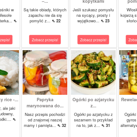
–...
kopytkami
pomi
eśniki w
Są takie obiady, których
Jeśli szukasz pomysłu
Włosk
Wesołe
zapachu nie da się
na sycący, prosty i
kojarzą s
terka...
⇖
pomylić z...
⇖ 22
wyjątkowo...
⇖ 23
słońc
zepis!
Zobacz przepis!
Zobacz przepis!
Zoba
 rice -...
Papryka
Ogórki po azjatycku
Rewela
marynowana do...
z...
, ale jaki
cudowny,
Nasz przepis pochodzi
Ogórki po azjatycku z
Ogórki
dki....
⇖
od znajomej naszej
sezamem to przykład
gyros
mamy i pamięta...
⇖ 32
na to, jak z...
⇖ 31
alternaty