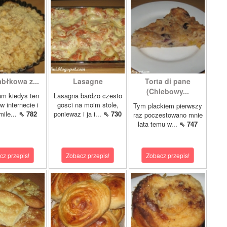
abłkowa z...
Lasagne
Torta di pane
(Chlebowy...
am kiedys ten
Lasagna bardzo czesto
w internecie i
gosci na moim stole,
Tym plackiem pierwszy
mile...
⇖ 782
poniewaz i ja i...
⇖ 730
raz poczestowano mnie
lata temu w...
⇖ 747
cz przepis!
Zobacz przepis!
Zobacz przepis!