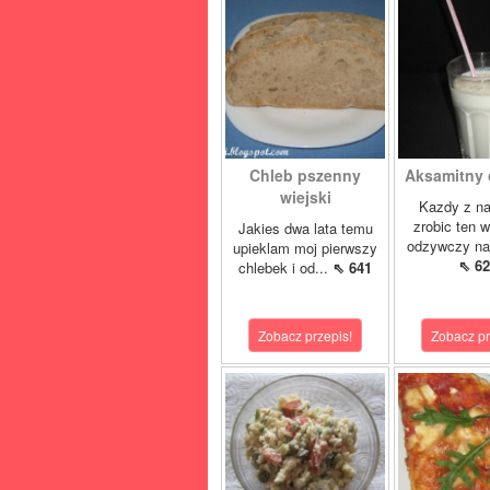
Chleb pszenny
Aksamitny c
wiejski
Kazdy z n
zrobic ten 
Jakies dwa lata temu
odzywczy nap
upieklam moj pierwszy
⇖ 62
chlebek i od...
⇖ 641
Zobacz przepis!
Zobacz pr