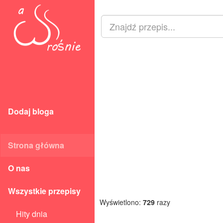
Dodaj bloga
Strona główna
O nas
Wszystkie przepisy
Wyświetlono:
729
razy
Hity dnia