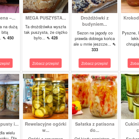
ena –...
MEGA PUSZYSTA...
Drożdżówki z
Krokody
budyniem...
a na dużą
Ta drożdżówka wyszła
 bitą
tak puszysta, że ciężko
Sezon na jagody co
Pyszne, l
..
⇖ 450
było...
⇖ 428
prawda dobiega końca
lekk
ale u mnie jeszcze...
⇖
chrupią
333
zepis!
Zobacz przepis!
Zobacz przepis!
Zoba
pusty i...
Rewelacyjne ogórki
Sałatka z patisona
Cukini
w...
do...
c
dla wielu
ynku. Dla
Ogórki z przyprawą
Od kiedy pamiętam, w
Szukas