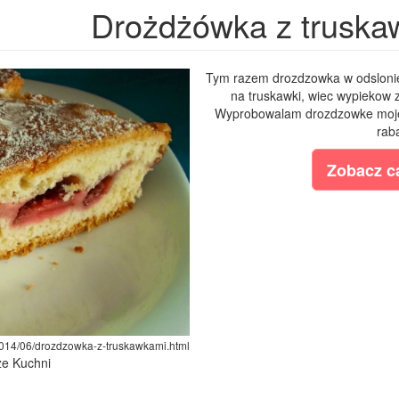
Drożdżówka z truska
Tym razem drozdzowka w odsloni
na truskawki, wiec wypiekow 
Wyprobowalam drozdzowke mojej
rab
Zobacz ca
/2014/06/drozdzowka-z-truskawkami.html
ze Kuchni