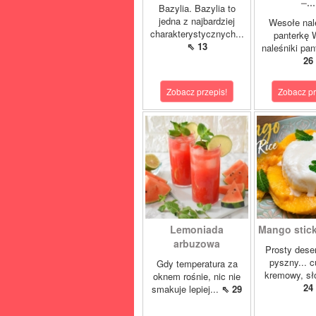
–...
Bazylia. Bazylia to
jedna z najbardziej
Wesołe nal
charakterystycznych...
panterkę 
⇖ 13
naleśniki pan
26
Zobacz przepis!
Zobacz pr
Lemoniada
Mango sticky
arbuzowa
Prosty deser
pyszny... 
Gdy temperatura za
kremowy, sło
oknem rośnie, nic nie
24
smakuje lepiej...
⇖ 29