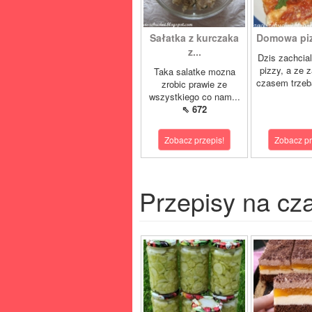
Sałatka z kurczaka
Domowa pizz
z...
Dzis zachcia
pizzy, a ze 
Taka salatke mozna
czasem trzeb
zrobic prawie ze
wszystkiego co nam...
⇖ 672
Zobacz przepis!
Zobacz pr
Przepisy na cz