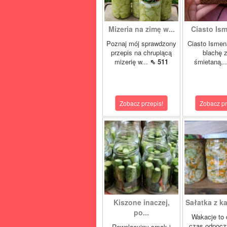
Mizeria na zimę w...
Ciasto Ism
Poznaj mój sprawdzony
Ciasto Ismen
przepis na chrupiącą
blachę z
mizerię w...
⇖ 511
śmietaną,.
Zobacz przepis!
Zobacz pr
Kiszone inaczej,
Sałatka z ka
po...
Wakacje to 
czas odpocz
Rewelacyjny smak i