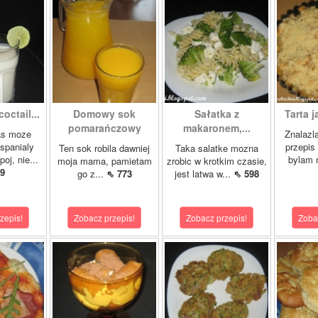
octail...
Domowy sok
Sałatka z
Tarta j
pomarańczowy
makaronem,...
as moze
Znalazl
wspanialy
przepis 
Ten sok robila dawniej
Taka salatke mozna
oj, nie...
bylam 
moja mama, pamietam
zrobic w krotkim czasie,
9
go z...
⇖ 773
jest latwa w...
⇖ 598
zepis!
Zobacz przepis!
Zobacz przepis!
Zoba