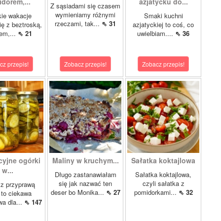
dorem,...
azjatycku do...
Z sąsiadami się czasem
wymieniamy różnymi
ie wakacje
Smaki kuchni
rzeczami, tak...
⇖ 31
ię z beztroską,
azjatyckiej to coś, co
em,...
⇖ 21
uwielbiam....
⇖ 36
cz przepis!
Zobacz przepis!
Zobacz przepis!
cyjne ogórki
Maliny w kruchym...
Sałatka koktajlowa
w...
Długo zastanawiałam
Sałatka koktajlowa,
się jak nazwać ten
czyli sałatka z
 z przyprawą
deser bo Monika...
⇖ 27
pomidorkami...
⇖ 32
 to ciekawa
wa dla...
⇖ 147