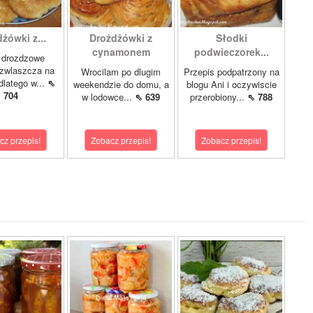
żówki z...
Drożdżówki z
Słodki
cynamonem
podwieczorek...
 drozdzowe
 zwlaszcza na
Wrocilam po dlugim
Przepis podpatrzony na
dlatego w...
⇖
weekendzie do domu, a
blogu Ani i oczywiscie
704
w lodowce...
⇖ 639
przerobiony...
⇖ 788
cz przepis!
Zobacz przepis!
Zobacz przepis!