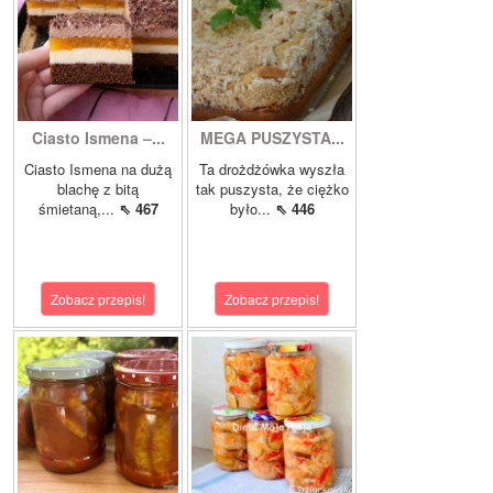
Ciasto Ismena –...
MEGA PUSZYSTA...
Ciasto Ismena na dużą
Ta drożdżówka wyszła
blachę z bitą
tak puszysta, że ciężko
śmietaną,...
⇖ 467
było...
⇖ 446
Zobacz przepis!
Zobacz przepis!