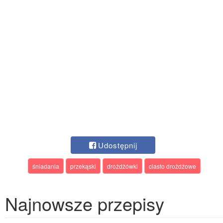
Udostępnij
śniadania
przekąski
drożdżówki
ciasto drożdżowe
Najnowsze przepisy