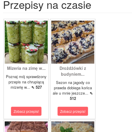
Przepisy na czasie
Mizeria na zimę w...
Drożdżówki z
budyniem...
Poznaj mój sprawdzony
przepis na chrupiącą
Sezon na jagody co
mizerię w...
⇖ 527
prawda dobiega końca
ale u mnie jeszcze...
⇖
512
Zobacz przepis!
Zobacz przepis!