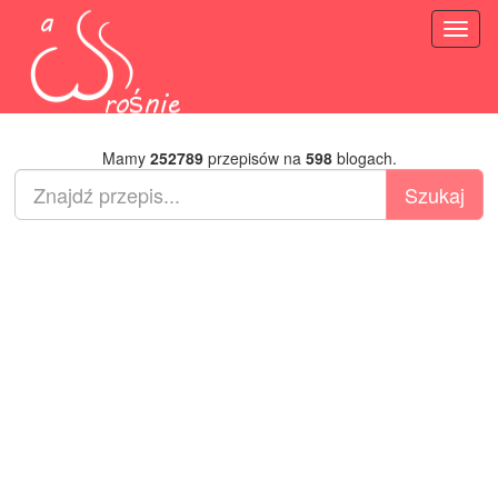
Toggl
naviga
Mamy
252789
przepisów na
598
blogach.