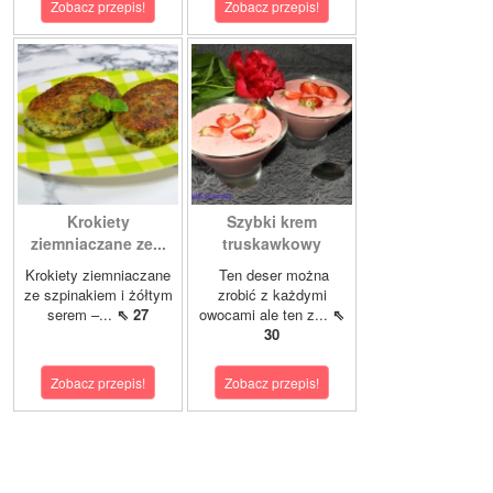
Zobacz przepis!
Zobacz przepis!
Krokiety
Szybki krem
ziemniaczane ze...
truskawkowy
Krokiety ziemniaczane
Ten deser można
ze szpinakiem i żółtym
zrobić z każdymi
serem –...
⇖ 27
owocami ale ten z...
⇖
30
Zobacz przepis!
Zobacz przepis!