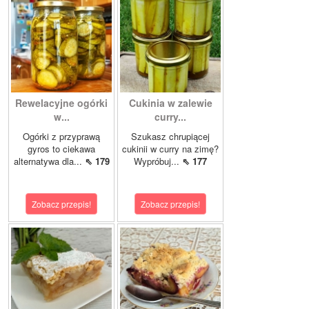
Rewelacyjne ogórki
Cukinia w zalewie
w...
curry...
Ogórki z przyprawą
Szukasz chrupiącej
gyros to ciekawa
cukinii w curry na zimę?
alternatywa dla...
⇖ 179
Wypróbuj...
⇖ 177
Zobacz przepis!
Zobacz przepis!