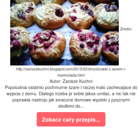
Źródło:
http://zaciszekuchni.blogspot.com/2015/02/drozdzowki-z-serem-i-
marmolada.html
Autor: Zacisze Kuchni
Popoludnia ostatnio pochmurne szare i raczej malo zachecajace do
wyjscia z domu. Dlatego trzeba je sobie jakos umilac, a nic tak nie
poprawia nastroju jak smaczne domowe wypieki z pysznymi
slodkimi do...
Zobacz cały przepis...