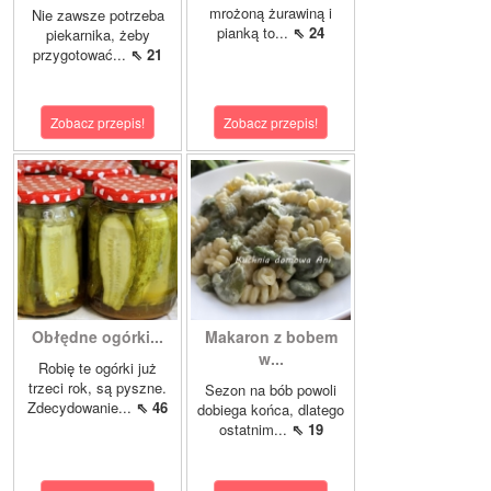
mrożoną żurawiną i
Nie zawsze potrzeba
pianką to...
⇖ 24
piekarnika, żeby
przygotować...
⇖ 21
Zobacz przepis!
Zobacz przepis!
Obłędne ogórki...
Makaron z bobem
w...
Robię te ogórki już
trzeci rok, są pyszne.
Sezon na bób powoli
Zdecydowanie...
⇖ 46
dobiega końca, dlatego
ostatnim...
⇖ 19