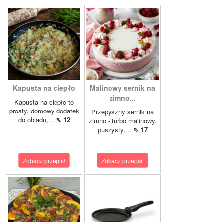
Kapusta na ciepło
Malinowy sernik na
zimno...
Kapusta na ciepło to
prosty, domowy dodatek
Przepyszny sernik na
do obiadu,...
⇖ 12
zimno - turbo malinowy,
puszysty,...
⇖ 17
Zobacz przepis!
Zobacz przepis!