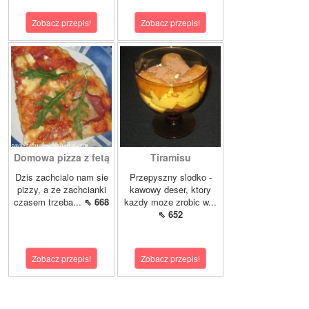
Zobacz przepis!
Zobacz przepis!
Domowa pizza z fetą
Tiramisu
Dzis zachcialo nam sie
Przepyszny slodko -
pizzy, a ze zachcianki
kawowy deser, ktory
czasem trzeba...
⇖ 668
kazdy moze zrobic w...
⇖ 652
Zobacz przepis!
Zobacz przepis!