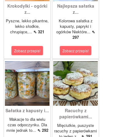
Krokodylki - ogórki
Najlepsza sałatka
z...
z...
Pyszne, lekko pikantne,
Kolorowa sałatka z
lekko słodkie,
kapusty, papryki i
chrupiące,...
⇖ 321
ogórków Niektóre...
⇖
297
Zobacz przepis!
Zobacz przepis!
Sałatka z kapusty i...
Racuchy z
papierówkami...
Wakacje to dla wielu
czas odpoczynku. Dla
Mięciutkie, puszyste
mnie jednak to...
⇖ 292
racuchy z papierówkami
to jeden z...
⇖ 291