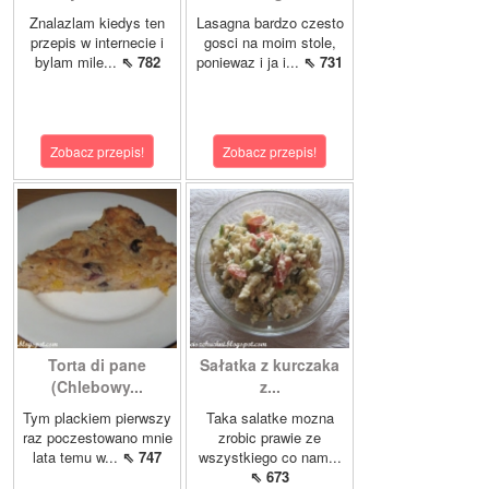
Znalazlam kiedys ten
Lasagna bardzo czesto
przepis w internecie i
gosci na moim stole,
bylam mile...
⇖ 782
poniewaz i ja i...
⇖ 731
Zobacz przepis!
Zobacz przepis!
Torta di pane
Sałatka z kurczaka
(Chlebowy...
z...
Tym plackiem pierwszy
Taka salatke mozna
raz poczestowano mnie
zrobic prawie ze
lata temu w...
⇖ 747
wszystkiego co nam...
⇖ 673