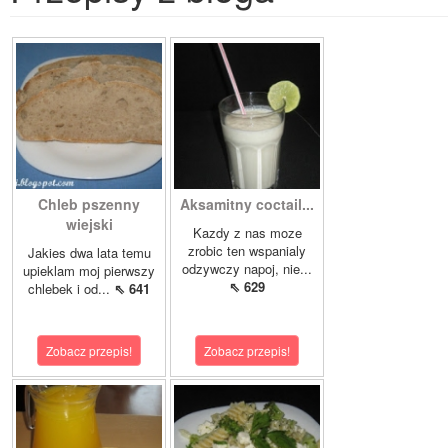
Chleb pszenny
Aksamitny coctail...
wiejski
Kazdy z nas moze
zrobic ten wspanialy
Jakies dwa lata temu
odzywczy napoj, nie...
upieklam moj pierwszy
⇖ 629
chlebek i od...
⇖ 641
Zobacz przepis!
Zobacz przepis!