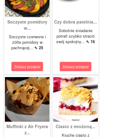
Soczyste pomidory
Czy dobra patelnia...
w...
Sobotnie śniadanie
potrafi szybko stracić
Soczyste czerwone i
swój spokojny...
⇖ 16
żółte pomidory w
pachnącej...
⇖ 25
Zobacz przepis!
Zobacz przepis!
Muffinki z Air Fryera
Ciasto z mrożoną...
z...
Kruche ciasto z