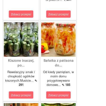
Zobacz przepis!
Zobacz przepis!
Kiszone inaczej,
Sałatka z patisona
po...
do...
Rewelacyjny smak i
Od kiedy pamiętam, w
chrupkość ogórków
moim domu
kiszonych.Musicie...
⇖
przygotowywano
291
domowe...
⇖ 185
Zobacz przepis!
Zobacz przepis!