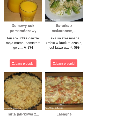
Domowy sok
Sałatka z
pomarańczowy
makaronem,...
Ten sok robila dawniej
Taka salatke mozna
moja mama, pamietam
zrobic w krotkim czasie,
go z...
⇖ 774
jest latwa w...
⇖ 599
Zobacz przepis!
Zobacz przepis!
Tarta jabłkowa z...
Lasagne